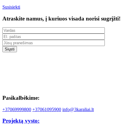
Susisiekti
Atraskite namus, į kuriuos visada norisi sugrįžti!
Pasikalbėkime:
+37069999800
+37061095900
info@3karaliai.lt
Projektą vysto: