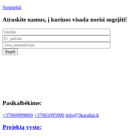
Susisiekti
Atraskite namus, į kuriuos visada norisi sugrįžti!
Pasikalbėkime:
+37069999800
+37061095900
info@3karaliai.lt
Projektą vysto: