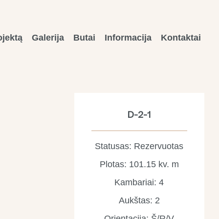
ojektą
Galerija
Butai
Informacija
Kontaktai
D-2-1
Statusas: Rezervuotas
Plotas: 101.15 kv. m
Kambariai: 4
Aukštas: 2
Orientacija: Š/R/V