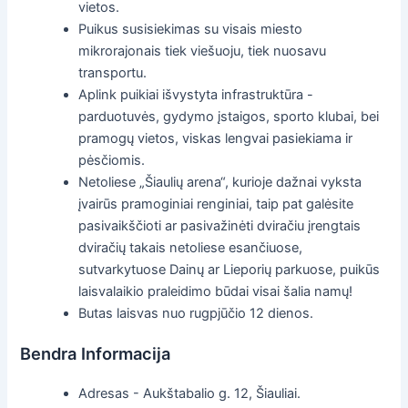
vietos.
Puikus susisiekimas su visais miesto
mikrorajonais tiek viešuoju, tiek nuosavu
transportu.
Aplink puikiai išvystyta infrastruktūra -
parduotuvės, gydymo įstaigos, sporto klubai, bei
pramogų vietos, viskas lengvai pasiekiama ir
pėsčiomis.
Netoliese „Šiaulių arena“, kurioje dažnai vyksta
įvairūs pramoginiai renginiai, taip pat galėsite
pasivaikščioti ar pasivažinėti dviračiu įrengtais
dviračių takais netoliese esančiuose,
sutvarkytuose Dainų ar Lieporių parkuose, puikūs
laisvalaikio praleidimo būdai visai šalia namų!
Butas laisvas nuo rugpjūčio 12 dienos.
Bendra Informacija
Adresas - Aukštabalio g. 12, Šiauliai.