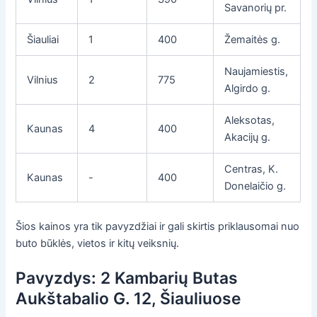
Savanorių pr.
Šiauliai
1
400
Žemaitės g.
Naujamiestis,
Vilnius
2
775
Algirdo g.
Aleksotas,
Kaunas
4
400
Akacijų g.
Centras, K.
Kaunas
-
400
Donelaičio g.
Šios kainos yra tik pavyzdžiai ir gali skirtis priklausomai nuo
buto būklės, vietos ir kitų veiksnių.
Pavyzdys: 2 Kambarių Butas
Aukštabalio G. 12, Šiauliuose