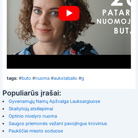
tags:
#
buto
#
nuoma
#
aukstabalio
#
g
Populiarūs įrašai:
Gyvenamųjų Namų Apžvalga Lauksargiuose
Skaitytojų atsiliepimai
Optinio nivelyro nuoma
Saugos priemonės vežant pavojingus krovinius
Paukščiai miesto soduose