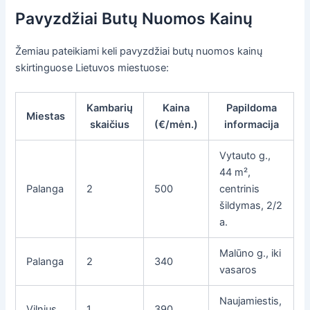
Pavyzdžiai Butų Nuomos Kainų
Žemiau pateikiami keli pavyzdžiai butų nuomos kainų
skirtinguose Lietuvos miestuose:
Kambarių
Kaina
Papildoma
Miestas
skaičius
(€/mėn.)
informacija
Vytauto g.,
44 m²,
Palanga
2
500
centrinis
šildymas, 2/2
a.
Malūno g., iki
Palanga
2
340
vasaros
Naujamiestis,
Vilnius
1
390