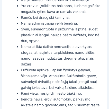
Yra erdvus, įstiklintas balkonas, kuriame galėsite
mėgautis rytine kava ar ramiais vakarais.
Ramūs bei draugiški kaimynai.
Namą administruoja veikli bendrija.
Švari, suremontuota ir prižiūrima laiptinė, sudėti
plastikiniai langai, naujos pašto dėžutės, kodinė
durų spyna.
Namui atlikta dalinė renovacija: sutvarkytas
stogas, atnaujintos tarpblokinės namo siūlės,
namo fasadas nudažytas drėgmei atspariais
dažais.
Prižiūrėta aplinka - aplink žydintys gėlynai,
šienaujama vėja. Atnaujinta Aukštabalio gatvė,
sutvarkyti dviračių ir pėsčiųjų takai, įrengti nauji
gatvių šviestuvai bei vaikų žaidimo aikštelės.
Rami vieta, nesigirdi miesto triukšmo.
Įrengta nauja, erdvi automobilių parkavimo
aikštelė namo gyventojams, tad visuomet rasite