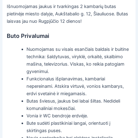
Išnuomojamas jaukus ir tvarkingas 2 kambarių butas
pietinėje miesto dalyje, Aukštabalio g. 12, Šiauliuose. Butas
laisvas jau nuo Rugpjūčio 12 dienos!
Buto Privalumai
Nuomojamas su visais esančiais baldais ir buitine
technika: šaldytuvas, viryklė, orkaitė, skalbimo
mašina, televizorius. Viskas, ko reikia patogiam
gyvenimui.
Funkcionalus išplanavimas, kambariai
nepereinami. Atskira virtuvė, vonios kambarys,
erdvi svetainė ir miegamasis.
Butas šviesus, jaukus bei labai šiltas. Nedideli
komunaliniai mokesčiai.
Vonia ir WC bendroje erdvėje.
Bute sudėti plastikiniai langai, orientuoti į
skirtingas puses.
Nauja santechnika bei elektros instaliacija.