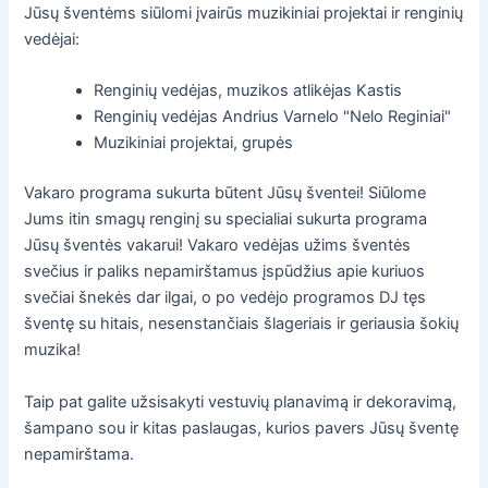
Jūsų šventėms siūlomi įvairūs muzikiniai projektai ir renginių
vedėjai:
Renginių vedėjas, muzikos atlikėjas Kastis
Renginių vedėjas Andrius Varnelo "Nelo Reginiai"
Muzikiniai projektai, grupės
Vakaro programa sukurta būtent Jūsų šventei! Siūlome
Jums itin smagų renginį su specialiai sukurta programa
Jūsų šventės vakarui! Vakaro vedėjas užims šventės
svečius ir paliks nepamirštamus įspūdžius apie kuriuos
svečiai šnekės dar ilgai, o po vedėjo programos DJ tęs
šventę su hitais, nesenstančiais šlageriais ir geriausia šokių
muzika!
Taip pat galite užsisakyti vestuvių planavimą ir dekoravimą,
šampano sou ir kitas paslaugas, kurios pavers Jūsų šventę
nepamirštama.