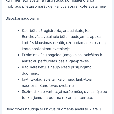
kurį interneto svetainė įrašo į Jūsų kompiuterio arba
mobilaus prietaiso naršyklę, kai Jūs apsilankote svetainėje.
Slapukai naudojami:
Kad būtų užregistruota, ar sutinkate, kad
Bendrovės svetainėje būtų naudojami slapukai,
kad šis klausimas nebūtų užduodamas kiekvieną
kartą apsilankant svetainėje.
Prisiminti Jūsų pageidaujamą kalbą, paieškas ir
anksčiau peržiūrėtas paslaugas/prekes.
Kad nereikėtų iš naujo įvesti prisijungimo
duomenų.
Įgyti įžvalgų apie tai, kaip mūsų lankytojai
naudojasi Bendrovės svetaine.
Sužinoti, kaip vartotojai naršo mūsų svetainėje po
to, kai jiems parodoma reklama internete.
Bendrovės naudoja surinktus duomenis analizei iki trejų