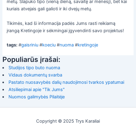
metų. Slapuko tipo (vieną dieną, savaitę ar mėnesį), bet kai
kuriais atvejais gali galioti ir iki dvejų metų.
Tikimės, kad ši informacija padės Jums rasti reikiamą
įrangą Kretingoje ir sėkmingai įgyvendinti savo projektus!
tags:
#
gaisriniu
#
koeciu
#
nuoma
#
kretingoje
Populiarūs įrašai:
Studijos tipo buto nuoma
Vidaus dokumentų svarba
Pastato nuosavybės dalių naudojimosi tvarkos ypatumai
Atsiliepimai apie "Tik Jums"
Nuomos galimybės Pilaitėje
Copyright © 2025 Trys Karaliai