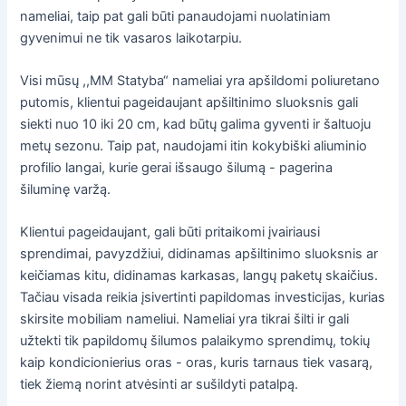
nameliai, taip pat gali būti panaudojami nuolatiniam
gyvenimui ne tik vasaros laikotarpiu.
Visi mūsų ,,MM Statyba“ nameliai yra apšildomi poliuretano
putomis, klientui pageidaujant apšiltinimo sluoksnis gali
siekti nuo 10 iki 20 cm, kad būtų galima gyventi ir šaltuoju
metų sezonu. Taip pat, naudojami itin kokybiški aliuminio
profilio langai, kurie gerai išsaugo šilumą - pagerina
šiluminę varžą.
Klientui pageidaujant, gali būti pritaikomi įvairiausi
sprendimai, pavyzdžiui, didinamas apšiltinimo sluoksnis ar
keičiamas kitu, didinamas karkasas, langų paketų skaičius.
Tačiau visada reikia įsivertinti papildomas investicijas, kurias
skirsite mobiliam nameliui. Nameliai yra tikrai šilti ir gali
užtekti tik papildomų šilumos palaikymo sprendimų, tokių
kaip kondicionierius oras - oras, kuris tarnaus tiek vasarą,
tiek žiemą norint atvėsinti ar sušildyti patalpą.