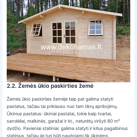
2.2. Žemės ūkio paskirties žemė
Žemės ūkio paskirties žemėje taip pat galima statyti
pastatus, tačiau tai priklauso nuo tam tikrų apribojimų.
Ūkinius pastatus: ūkiniai pastatai, tokie kaip tvartai,
sandėliai, malkinės, garažai ir kt., neturėtų viršyti 80 m²
dydžio. Pavieniai statiniai: galima statyti ir kitus pagalbinius
statinius, tačiau jie turi būti naudojami tik ūkinėms