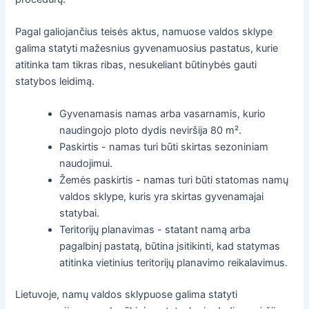
Pagal galiojančius teisės aktus, namuose valdos sklype
galima statyti mažesnius gyvenamuosius pastatus, kurie
atitinka tam tikras ribas, nesukeliant būtinybės gauti
statybos leidimą.
Gyvenamasis namas arba vasarnamis, kurio
naudingojo ploto dydis neviršija 80 m².
Paskirtis - namas turi būti skirtas sezoniniam
naudojimui.
Žemės paskirtis - namas turi būti statomas namų
valdos sklype, kuris yra skirtas gyvenamajai
statybai.
Teritorijų planavimas - statant namą arba
pagalbinį pastatą, būtina įsitikinti, kad statymas
atitinka vietinius teritorijų planavimo reikalavimus.
Lietuvoje, namų valdos sklypuose galima statyti