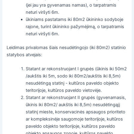
(jei jau yra gyvenamas namas), o tarpatramis
neturi viršyti 6m.
ūkiniams pastatams iki 80m2 ūkininko sodyboje
rajone, turint ūkininko pažymėjimą, o tarpatramis
neturi viršyti 6m.
Leidimas privalomas šiais nesudėtingojo (iki 80m2) statinio
statybos atvejais:
Statant ar rekonstruojant I grupės (ūkinis iki 50m2
/aukštis iki 5m, sodo iki 80m2/aukštis iki 8,5m)
nesudėtingą statinį - kultūros paveldo objekto
teritorijoje, kultūros paveldo vietovėje.
Statant ar rekonstruojant II grupės (gyvenamasis,
ūkinis iki 80m2/ aukštis iki 8,5m) nesudėtingąjį
statinį mieste, konservacinės apsaugos prioriteto
ar kompleksinėje saugomoje teritorijoje, kultūros
paveldo objekto teritorijoje, kultūros paveldo
objekto apsaugos zonoje, kultūros paveldo