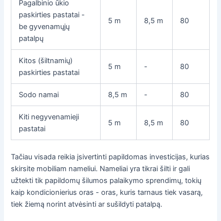
Pagalbinio ūkio
paskirties pastatai -
5 m
8,5 m
80
be gyvenamųjų
patalpų
Kitos (šiltnamių)
5 m
-
80
paskirties pastatai
Sodo namai
8,5 m
-
80
Kiti negyvenamieji
5 m
8,5 m
80
pastatai
Tačiau visada reikia įsivertinti papildomas investicijas, kurias
skirsite mobiliam nameliui. Nameliai yra tikrai šilti ir gali
užtekti tik papildomų šilumos palaikymo sprendimų, tokių
kaip kondicionierius oras - oras, kuris tarnaus tiek vasarą,
tiek žiemą norint atvėsinti ar sušildyti patalpą.