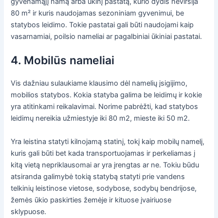
gyvenamąjį namą arba ūkinį pastatą, kurio dydis neviršija
80 m² ir kuris naudojamas sezoniniam gyvenimui, be
statybos leidimo. Tokie pastatai gali būti naudojami kaip
vasarnamiai, poilsio nameliai ar pagalbiniai ūkiniai pastatai.
4. Mobilūs nameliai
Vis dažniau sulaukiame klausimo dėl namelių įsigijimo,
mobilios statybos. Kokia statyba galima be leidimų ir kokie
yra atitinkami reikalavimai. Norime pabrėžti, kad statybos
leidimų nereikia užmiestyje iki 80 m2, mieste iki 50 m2.
Yra leistina statyti kilnojamą statinį, tokį kaip mobilų namelį,
kuris gali būti bet kada transportuojamas ir perkeliamas į
kitą vietą nepriklausomai ar yra įrengtas ar ne. Tokiu būdu
atsiranda galimybė tokią statybą statyti prie vandens
telkinių leistinose vietose, sodybose, sodybų bendrijose,
žemės ūkio paskirties žemėje ir kituose įvairiuose
sklypuose.