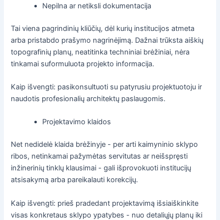
Nepilna ar netiksli dokumentacija
Tai viena pagrindinių kliūčių, dėl kurių institucijos atmeta
arba pristabdo prašymo nagrinėjimą. Dažnai trūksta aiškių
topografinių planų, neatitinka techniniai brėžiniai, nėra
tinkamai suformuluota projekto informacija.
Kaip išvengti: pasikonsultuoti su patyrusiu projektuotoju ir
naudotis profesionalių architektų paslaugomis.
Projektavimo klaidos
Net nedidelė klaida brėžinyje - per arti kaimyninio sklypo
ribos, netinkamai pažymėtas servitutas ar neišspręsti
inžinerinių tinklų klausimai - gali išprovokuoti institucijų
atsisakymą arba pareikalauti korekcijų.
Kaip išvengti: prieš pradedant projektavimą išsiaiškinkite
visas konkretaus sklypo ypatybes - nuo detaliųjų planų iki