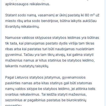
aplinkosaugos reikalavimus.
Statant sodo namą, vasarnamį ar ūkinį pastatą iki 80 m² už
miesto ribų arba sodo bendrijose, būtina laikytis aukščiau
išvardytų reikalavimų.
Namuose valdose sklypuose statybos leidimas yra būtinas
tik tada, kai planuojamas pastato dydis viršija tam tikras
ribas arba kai pastatas turi būti naudojamas nuolatiniam
gyvenimui. Tačiau yra tam tikrų atvejų, kai galima statyti
mažesnius namus ar kitus statinius be statybos leidimo,
laikantis nustatytų taisyklių.
Pagal Lietuvos statybos įstatymus, gyvenamosios
paskirties namas arba kitas statinys gali būti statomas
namų valdos sklype be statybos leidimo, jei atitinka kelis
svarbius reikalavimus. Tai leidžia statyti mažesnius,
sezoninius ar pagalbinius pastatus be biurokratinių
procedūrų.