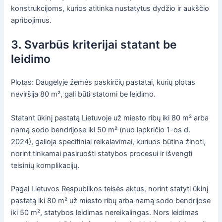
konstrukcijoms, kurios atitinka nustatytus dydžio ir aukščio
apribojimus.
3. Svarbūs kriterijai statant be
leidimo
Plotas: Daugelyje žemės paskirčių pastatai, kurių plotas
neviršija 80 m², gali būti statomi be leidimo.
Statant ūkinį pastatą Lietuvoje už miesto ribų iki 80 m² arba
namą sodo bendrijose iki 50 m² (nuo lapkričio 1-os d.
2024), galioja specifiniai reikalavimai, kuriuos būtina žinoti,
norint tinkamai pasiruošti statybos procesui ir išvengti
teisinių komplikacijų.
Pagal Lietuvos Respublikos teisės aktus, norint statyti ūkinį
pastatą iki 80 m² už miesto ribų arba namą sodo bendrijose
iki 50 m², statybos leidimas nereikalingas. Nors leidimas