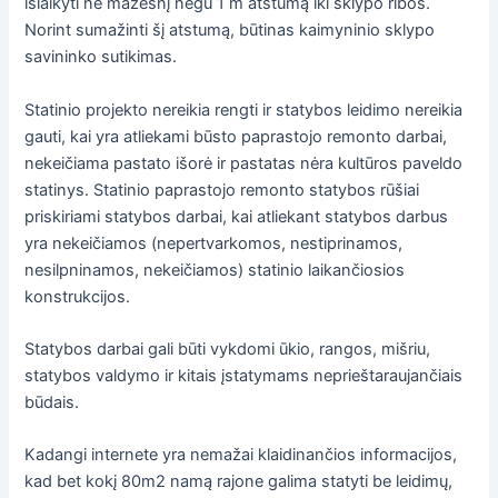
išlaikyti ne mažesnį negu 1 m atstumą iki sklypo ribos.
Norint sumažinti šį atstumą, būtinas kaimyninio sklypo
savininko sutikimas.
Statinio projekto nereikia rengti ir statybos leidimo nereikia
gauti, kai yra atliekami būsto paprastojo remonto darbai,
nekeičiama pastato išorė ir pastatas nėra kultūros paveldo
statinys. Statinio paprastojo remonto statybos rūšiai
priskiriami statybos darbai, kai atliekant statybos darbus
yra nekeičiamos (nepertvarkomos, nestiprinamos,
nesilpninamos, nekeičiamos) statinio laikančiosios
konstrukcijos.
Statybos darbai gali būti vykdomi ūkio, rangos, mišriu,
statybos valdymo ir kitais įstatymams neprieštaraujančiais
būdais.
Kadangi internete yra nemažai klaidinančios informacijos,
kad bet kokį 80m2 namą rajone galima statyti be leidimų,