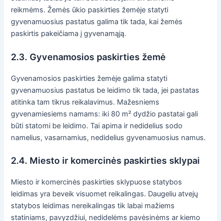
reikmėms. Žemės ūkio paskirties žemėje statyti
gyvenamuosius pastatus galima tik tada, kai žemės
paskirtis pakeičiama į gyvenamąją.
2.3. Gyvenamosios paskirties žemė
Gyvenamosios paskirties žemėje galima statyti
gyvenamuosius pastatus be leidimo tik tada, jei pastatas
atitinka tam tikrus reikalavimus. Mažesniems
gyvenamiesiems namams: iki 80 m² dydžio pastatai gali
būti statomi be leidimo. Tai apima ir nedidelius sodo
namelius, vasarnamius, nedidelius gyvenamuosius namus.
2.4. Miesto ir komercinės paskirties sklypai
Miesto ir komercinės paskirties sklypuose statybos
leidimas yra beveik visuomet reikalingas. Daugeliu atvejų
statybos leidimas nereikalingas tik labai mažiems
statiniams, pavyzdžiui, nedidelėms pavėsinėms ar kiemo