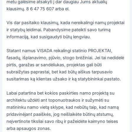
metu galėsime atsakyti į dar daugiau Jums aktualių
klausimų. 8 6 47 75 607 arba el.
Vis dar pasitaiko klausimų, kada nereikalingi namų projektai
ir statybų leidimai. Pabandysime pateikti savo turimą
informaciją, kad susigaudyti būtų lengviau.
Statant namus VISADA reikalingi statinio PROJEKTAI,
fasadų, išplanavimo, pjūvio, stogo brėžiniai. Jei tai nedidelė
pirtis, garažas ar sandėliukas, projektas gali būti
subraižytas paprastai, bet kad būtų aiškus tarpusavio
susitarimas ką klientas užsako ir ką statybininkai pastato.
Labai patartina bet kokios paskirties namo projektą su
architektu uždėti ant toponuotraukos ir sužymėti su
matininku namo vietą sklype, kad nebūtų taip, kad namą
pridavinėjant paaiškės, jog neišlaikėte būtinų atstumų,
neįvertinote tiksliai savo ribų ir pažeidėte kaimyno teises
arba apsaugos zonas.