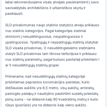
labai rekomenduojame visais atvejais pasiskambinti į savo
savivaldybės architektūros ir urbanistikos skyrių ir
pasiklausti.
SLD privalomumas naujo statinio statybos atveju priklauso
nuo statinio kategorijos. Pagal kategorijas statiniai
skirstomi į nesudėtinguosius, neypatinguosius ir
ypatinguosius. Ypatingųjų ir neypatingųjų statinių statybai
SLD visada privalomas. O nesudėtingiesiems statiniams
statyti SLD privalomas tam tikrose teritorijose ir priklauso
nuo statinių parametrų, pagal kuriuos pastarieji priskiriami I
ar II nesudėtingųjų statinių grupei.
Primename, kad nesudėtingųjų statinių kategorijai
priskiriamas paprastos konstrukcijos pastatas, kurio
didžiausias aukštis yra 8,5 metro, visų aukštų, antstatų,
pastogės patalpų ir naudojimo paskirtimi susietų priestatų
plotų suma - ne didesnė kaip 80 kvadratinių metrų ir kurio
rūsys (pusrūsis) yra ne didesnis kaip vieno aukšto.