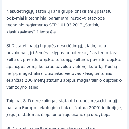
Nesudėtingųjų statinių I ar II grupei priskiriamų pastatų
požymiai ir techniniai parametrai nurodyti statybos
techninio reglamento STR 1.01.03:2017 „Statinių
klasifikavimas“ 2 lentelėje.
SLD statyti naują I grupės nesudėtingąjį statinį nėra
privalomas, jei žemės sklypas nepatenka į šias teritorijas:
kultūros paveldo objekto teritoriją, kultūros paveldo objekto
apsaugos zoną, kultūros paveldo vietovę, kurortą, Kuršių
neriją, magistralinio dujotiekio vietovės klasių teritorijas,
esančias 200 metrų atstumu abipus magistralinio dujotiekio
vamzdyno ašies.
Taip pat SLD nereikalingas statant I grupės nesudėtingąjį
pastatą Europos ekologinio tinklo „Natura 2000“ teritorijoje,
jeigu jis statomas šioje teritorijoje esančioje sodyboje.
SLD statyti naują II grupės nesudėtingąjį statinį