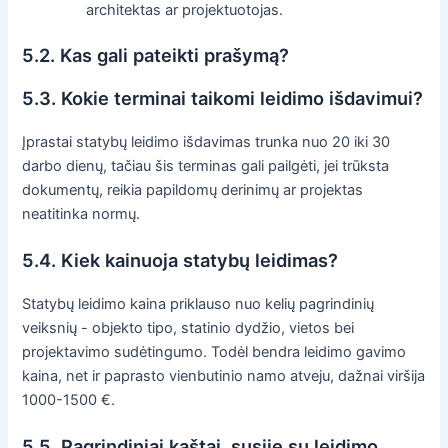
architektas ar projektuotojas.
5.2. Kas gali pateikti prašymą?
5.3. Kokie terminai taikomi leidimo išdavimui?
Įprastai statybų leidimo išdavimas trunka nuo 20 iki 30
darbo dienų, tačiau šis terminas gali pailgėti, jei trūksta
dokumentų, reikia papildomų derinimų ar projektas
neatitinka normų.
5.4. Kiek kainuoja statybų leidimas?
Statybų leidimo kaina priklauso nuo kelių pagrindinių
veiksnių - objekto tipo, statinio dydžio, vietos bei
projektavimo sudėtingumo. Todėl bendra leidimo gavimo
kaina, net ir paprasto vienbutinio namo atveju, dažnai viršija
1000-1500 €.
5.5. Pagrindiniai kaštai, susiję su leidimo