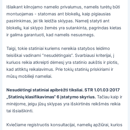
Išlaikant kilnojamo namelio privalumus, namelis turėtų būti
montuojamas - statomas ant blokelių, kaip pigiausias
pasirinkimas, jei tik leidžia sklypas. Namelį statyti ant
blokelių, kai sklypo žemės yra sutankinta, pagrindas kietas
ir galima garantuoti, kad namelis nesusmegs.
Taigi, tokie statiniai kuriems nereikia statybos leidimo
teisiškai vadinami “nesudėtingais“. Svarbiausi kriterijai, į
kuriuos reikia atkreipti dėmesį yra statinio aukštis ir plotis,
kad atitiktų reikalavimus. Prie tokių statinių priskiriami ir
mūsų mobilieji nameliai.
Nesudėtingi statiniai apibrėžti tiksliai. STR 1.01.03:2017
„Statinių klasifikavimas“ 6 įstatymo skyrius.
Tačiau kaip ir
minėjome, jeigu jūsų sklypas yra išskirtinės reikšmės reikia
tai išsiaiškinti.
Kviečiame registruotis konsultacijai, namelių apžiūrai, kurios