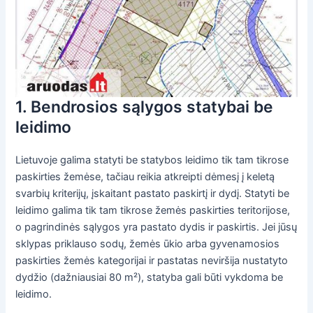
1. Bendrosios sąlygos statybai be
leidimo
Lietuvoje galima statyti be statybos leidimo tik tam tikrose
paskirties žemėse, tačiau reikia atkreipti dėmesį į keletą
svarbių kriterijų, įskaitant pastato paskirtį ir dydį. Statyti be
leidimo galima tik tam tikrose žemės paskirties teritorijose,
o pagrindinės sąlygos yra pastato dydis ir paskirtis. Jei jūsų
sklypas priklauso sodų, žemės ūkio arba gyvenamosios
paskirties žemės kategorijai ir pastatas neviršija nustatyto
dydžio (dažniausiai 80 m²), statyba gali būti vykdoma be
leidimo.