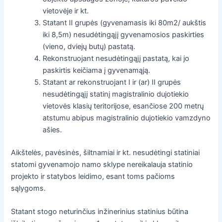
vietovėje ir kt.
Statant II grupės (gyvenamasis iki 80m2/ aukštis
iki 8,5m) nesudėtingąjį gyvenamosios paskirties
(vieno, dviejų butų) pastatą.
Rekonstruojant nesudėtingąjį pastatą, kai jo
paskirtis keičiama į gyvenamąją.
Statant ar rekonstruojant I ir (ar) II grupės
nesudėtingąjį statinį magistralinio dujotiekio
vietovės klasių teritorijose, esančiose 200 metrų
atstumu abipus magistralinio dujotiekio vamzdyno
ašies.
Aikštelės, pavėsinės, šiltnamiai ir kt. nesudėtingi statiniai
statomi gyvenamojo namo sklype nereikalauja statinio
projekto ir statybos leidimo, esant toms pačioms
sąlygoms.
Statant stogo neturinčius inžinerinius statinius būtina