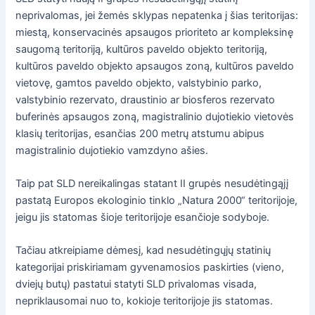
neprivalomas, jei žemės sklypas nepatenka į šias teritorijas:
miestą, konservacinės apsaugos prioriteto ar kompleksinę
saugomą teritoriją, kultūros paveldo objekto teritoriją,
kultūros paveldo objekto apsaugos zoną, kultūros paveldo
vietovę, gamtos paveldo objekto, valstybinio parko,
valstybinio rezervato, draustinio ar biosferos rezervato
buferinės apsaugos zoną, magistralinio dujotiekio vietovės
klasių teritorijas, esančias 200 metrų atstumu abipus
magistralinio dujotiekio vamzdyno ašies.
Taip pat SLD nereikalingas statant II grupės nesudėtingąjį
pastatą Europos ekologinio tinklo „Natura 2000“ teritorijoje,
jeigu jis statomas šioje teritorijoje esančioje sodyboje.
Tačiau atkreipiame dėmesį, kad nesudėtingųjų statinių
kategorijai priskiriamam gyvenamosios paskirties (vieno,
dviejų butų) pastatui statyti SLD privalomas visada,
nepriklausomai nuo to, kokioje teritorijoje jis statomas.