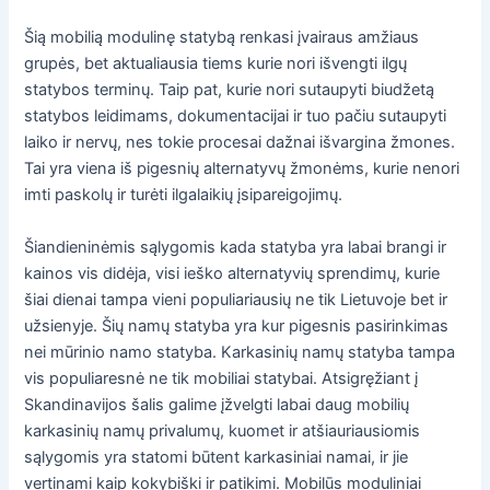
Šią mobilią modulinę statybą renkasi įvairaus amžiaus
grupės, bet aktualiausia tiems kurie nori išvengti ilgų
statybos terminų. Taip pat, kurie nori sutaupyti biudžetą
statybos leidimams, dokumentacijai ir tuo pačiu sutaupyti
laiko ir nervų, nes tokie procesai dažnai išvargina žmones.
Tai yra viena iš pigesnių alternatyvų žmonėms, kurie nenori
imti paskolų ir turėti ilgalaikių įsipareigojimų.
Šiandieninėmis sąlygomis kada statyba yra labai brangi ir
kainos vis didėja, visi ieško alternatyvių sprendimų, kurie
šiai dienai tampa vieni populiariausių ne tik Lietuvoje bet ir
užsienyje. Šių namų statyba yra kur pigesnis pasirinkimas
nei mūrinio namo statyba. Karkasinių namų statyba tampa
vis populiaresnė ne tik mobiliai statybai. Atsigręžiant į
Skandinavijos šalis galime įžvelgti labai daug mobilių
karkasinių namų privalumų, kuomet ir atšiauriausiomis
sąlygomis yra statomi būtent karkasiniai namai, ir jie
vertinami kaip kokybiški ir patikimi. Mobilūs moduliniai