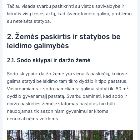
Tačiau visada svarbu pasitikrinti su vietos savivaldybe ir
laikytis visų teisės aktų, kad išvengtumėte galimų problemų
su neteisėta statyba.
2. Žemės paskirtis ir statybos be
leidimo galimybės
2.1. Sodo sklypai ir daržo žemė
Sodo sklypai ir daržo žemė yra viena iš paskirčių, kuriose
galima statyti be leidimo tam tikro dydžio ir tipo pastatus.
Vasarnamiams ir sodo nameliams: galima statyti iki 80 m²
dydžio gyvenamąjį pastatą. Svarbu paminėti, kad sodo ir
daržo paskirties žemėje statomas pastatas turi būti
naudojamas tik sezoniniam gyvenimui ar kitoms
nenuolatinėms veikloms.