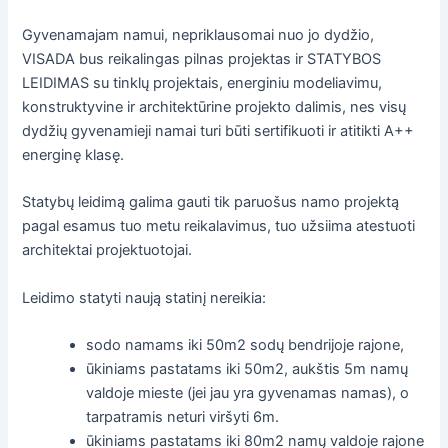
Gyvenamajam namui, nepriklausomai nuo jo dydžio,
VISADA bus reikalingas pilnas projektas ir STATYBOS
LEIDIMAS su tinklų projektais, energiniu modeliavimu,
konstruktyvine ir architektūrine projekto dalimis, nes visų
dydžių gyvenamieji namai turi būti sertifikuoti ir atitikti A++
energinę klasę.
Statybų leidimą galima gauti tik paruošus namo projektą
pagal esamus tuo metu reikalavimus, tuo užsiima atestuoti
architektai projektuotojai.
Leidimo statyti naują statinį nereikia:
sodo namams iki 50m2 sodų bendrijoje rajone,
ūkiniams pastatams iki 50m2, aukštis 5m namų
valdoje mieste (jei jau yra gyvenamas namas), o
tarpatramis neturi viršyti 6m.
ūkiniams pastatams iki 80m2 namų valdoje rajone