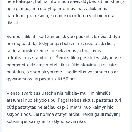
nereikalingas, būtina informuoti savivaldybės administraciją
apie planuojamą statybą. Informavimas atliekamas
pateikiant pranešimą, kuriame nurodoma statinio vieta ir
tikslai.
Svarbu įsitikinti, kad žemės sklypo paskirtis leidžia statyti
norimą pastatą. Sklypai gali būti žemės ūkio paskirties,
sodo ar miško žemės, ir kiekvienas jų turi savus
reikalavimus statyboms. Žemės ūkio paskirties sklypuose
paprastai leidžiama statyti tik su ūkininkavimu susijusius
pastatus, o sodo sklypuose - nedidelius vasarnamius ar
gyvenamuosius pastatus iki 50 m².
Vienas svarbiausių techninių reikalavimų - minimalūs
atstumai nuo sklypo ribų. Pagal teisės aktus, pastatas turi
būti pastatytas ne arčiau kaip 3 metrai nuo kaimyninio
sklypo ribos. Jei norima statyti arčiau, reikia gauti rašytinį
sutikimą iš kaimyninio sklypo savininko.