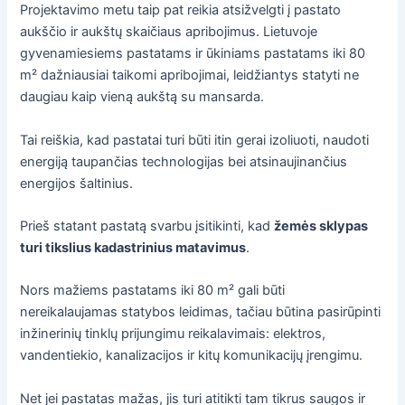
Projektavimo metu taip pat reikia atsižvelgti į pastato
aukščio ir aukštų skaičiaus apribojimus. Lietuvoje
gyvenamiesiems pastatams ir ūkiniams pastatams iki 80
m² dažniausiai taikomi apribojimai, leidžiantys statyti ne
daugiau kaip vieną aukštą su mansarda.
Tai reiškia, kad pastatai turi būti itin gerai izoliuoti, naudoti
energiją taupančias technologijas bei atsinaujinančius
energijos šaltinius.
Prieš statant pastatą svarbu įsitikinti, kad
žemės sklypas
turi tikslius kadastrinius matavimus
.
Nors mažiems pastatams iki 80 m² gali būti
nereikalaujamas statybos leidimas, tačiau būtina pasirūpinti
inžinerinių tinklų prijungimu reikalavimais: elektros,
vandentiekio, kanalizacijos ir kitų komunikacijų įrengimu.
Net jei pastatas mažas, jis turi atitikti tam tikrus saugos ir