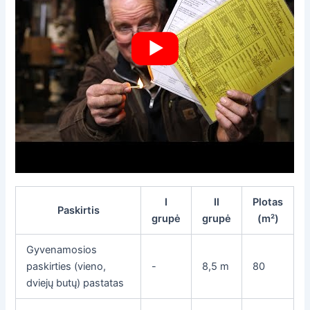
I
II
Plotas
Paskirtis
grupė
grupė
(m²)
Gyvenamosios
paskirties (vieno,
-
8,5 m
80
dviejų butų) pastatas