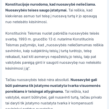
Konstitucijoje nurodoma, kad nuosavybė neliečiama.
Nuosavybės teises saugo įstatymai.
Tai reiškia, kad
kiekvienas asmuo turi teisę į nuosavą turtą ir jo apsaugą
nuo neteisėto kėsinimosi.
Konstitucinis Teismas nuolat pabrėžia nuosavybės teisės
svarbą. 1993 m. gruodžio 13 d. nutarime Konstitucinis
Teismas pažymėjo, kad „nuosavybės neliečiamumas reiškia
savininko, kaip subjektinių teisių į turtą turėtojo, teisę
reikalauti, kad kiti asmenys nepažeistų jo teisių, taip pat
valstybės pareigą ginti ir saugoti nuosavybę nuo neteisėto
kėsinimosi į ją”.
Tačiau nuosavybės teisė nėra absoliuti.
Nuosavybė gali
būti paimama tik įstatymo nustatyta tvarka visuomenės
poreikiams ir teisingai atlyginama.
Tai reiškia, kad
valstybė, esant būtinybei, gali nusavinti turtą, tačiau privalo
tai daryti tik įstatymo nustatyta tvarka ir kompensuoti