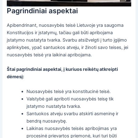
Pagrindiniai aspektai
Apibendrinant, nuosavybės teisė Lietuvoje yra saugoma
Konstitucijos ir įstatymų, tačiau gali būti apribojama
įstatymo nustatyta tvarka. Svarbu atsižvelgti į turto įgijimo
aplinkybes, ypač santuokos atveju, ir žinoti savo teises, jei
nuosavybės teisė yra laikinai apribojama.
Štai pagrindiniai aspektai, į kuriuos reikėtų atkreipti
dėmesį:
Nuosavybės teisė yra konstitucinė teisė.
Valstybė gali apriboti nuosavybės teisę tik
įstatymo nustatyta tvarka.
Santuokos atveju svarbu atskirti asmeninę ir
bendrą nuosavybę.
Laikinas nuosavybės teisės apribojimas yra
procesinė prievartos priemonė, kuri turi būti