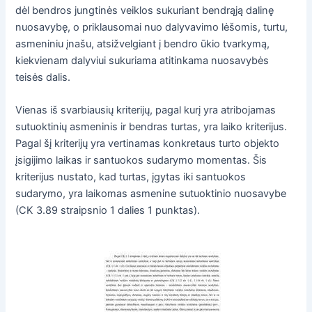
dėl bendros jungtinės veiklos sukuriant bendrąją dalinę
nuosavybę, o priklausomai nuo dalyvavimo lėšomis, turtu,
asmeniniu įnašu, atsižvelgiant į bendro ūkio tvarkymą,
kiekvienam dalyviui sukuriama atitinkama nuosavybės
teisės dalis.
Vienas iš svarbiausių kriterijų, pagal kurį yra atribojamas
sutuoktinių asmeninis ir bendras turtas, yra laiko kriterijus.
Pagal šį kriterijų yra vertinamas konkretaus turto objekto
įsigijimo laikas ir santuokos sudarymo momentas. Šis
kriterijus nustato, kad turtas, įgytas iki santuokos
sudarymo, yra laikomas asmenine sutuoktinio nuosavybe
(CK 3.89 straipsnio 1 dalies 1 punktas).