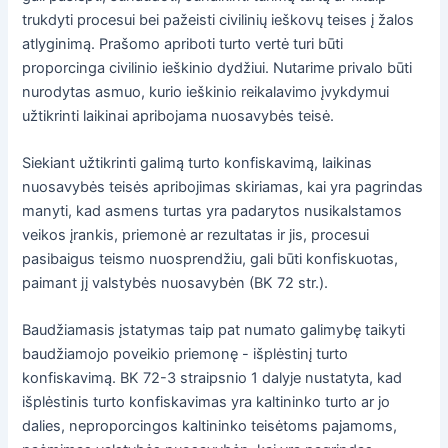
trukdyti procesui bei pažeisti civilinių ieškovų teises į žalos
atlyginimą. Prašomo apriboti turto vertė turi būti
proporcinga civilinio ieškinio dydžiui. Nutarime privalo būti
nurodytas asmuo, kurio ieškinio reikalavimo įvykdymui
užtikrinti laikinai apribojama nuosavybės teisė.
Siekiant užtikrinti galimą turto konfiskavimą, laikinas
nuosavybės teisės apribojimas skiriamas, kai yra pagrindas
manyti, kad asmens turtas yra padarytos nusikalstamos
veikos įrankis, priemonė ar rezultatas ir jis, procesui
pasibaigus teismo nuosprendžiu, gali būti konfiskuotas,
paimant jį valstybės nuosavybėn (BK 72 str.).
Baudžiamasis įstatymas taip pat numato galimybę taikyti
baudžiamojo poveikio priemonę - išplėstinį turto
konfiskavimą. BK 72-3 straipsnio 1 dalyje nustatyta, kad
išplėstinis turto konfiskavimas yra kaltininko turto ar jo
dalies, neproporcingos kaltininko teisėtoms pajamoms,