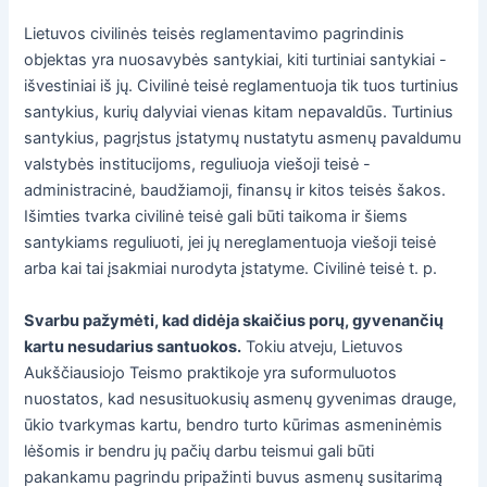
Lietuvos civilinės teisės reglamentavimo pagrindinis
objektas yra nuosavybės santykiai, kiti turtiniai santykiai -
išvestiniai iš jų. Civilinė teisė reglamentuoja tik tuos turtinius
santykius, kurių dalyviai vienas kitam nepavaldūs. Turtinius
santykius, pagrįstus įstatymų nustatytu asmenų pavaldumu
valstybės institucijoms, reguliuoja viešoji teisė -
administracinė, baudžiamoji, finansų ir kitos teisės šakos.
Išimties tvarka civilinė teisė gali būti taikoma ir šiems
santykiams reguliuoti, jei jų nereglamentuoja viešoji teisė
arba kai tai įsakmiai nurodyta įstatyme. Civilinė teisė t. p.
Svarbu pažymėti, kad didėja skaičius porų, gyvenančių
kartu nesudarius santuokos.
Tokiu atveju, Lietuvos
Aukščiausiojo Teismo praktikoje yra suformuluotos
nuostatos, kad nesusituokusių asmenų gyvenimas drauge,
ūkio tvarkymas kartu, bendro turto kūrimas asmeninėmis
lėšomis ir bendru jų pačių darbu teismui gali būti
pakankamu pagrindu pripažinti buvus asmenų susitarimą