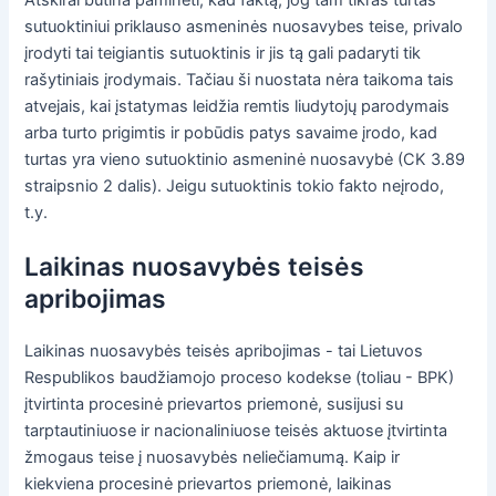
sutuoktiniui priklauso asmeninės nuosavybes teise, privalo
įrodyti tai teigiantis sutuoktinis ir jis tą gali padaryti tik
rašytiniais įrodymais. Tačiau ši nuostata nėra taikoma tais
atvejais, kai įstatymas leidžia remtis liudytojų parodymais
arba turto prigimtis ir pobūdis patys savaime įrodo, kad
turtas yra vieno sutuoktinio asmeninė nuosavybė (CK 3.89
straipsnio 2 dalis). Jeigu sutuoktinis tokio fakto neįrodo,
t.y.
Laikinas nuosavybės teisės
apribojimas
Laikinas nuosavybės teisės apribojimas - tai Lietuvos
Respublikos baudžiamojo proceso kodekse (toliau - BPK)
įtvirtinta procesinė prievartos priemonė, susijusi su
tarptautiniuose ir nacionaliniuose teisės aktuose įtvirtinta
žmogaus teise į nuosavybės neliečiamumą. Kaip ir
kiekviena procesinė prievartos priemonė, laikinas