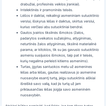
drabužiai, profesinės veiklos įrankiai).
Intelektinės ir pramoninės teisės.
Lėšos ir daiktai, reikalingi asmeniniam sutuoktinio
verslui, išskyrus lėšas ir daiktus, skirtus verslui,
kuriuo verčiasi abu sutuoktiniai bendrai.
Gautos įvairios tikslinės išmokos (žalos,
padarytos sveikatos sužalojimu, atlyginimas,
neturtinės žalos atlyginimas, tikslinė materialinė
parama, ar kitokios, tik su jas gavusio sutuoktinio
asmeniu susijusios išmokos, taip pat ir teisės,
kurių negalima perleisti kitiems asmenims).
Turtas, įgytas santuokos metu už asmenines
lėšas arba lėšas, gautas realizavus jo asmenine
nuosavybe esantį turtą, jeigu sutuoktinis aiškiai
išreiškė savo valią, kad jis turtą už jam
priklausančias lėšas įsigija savo asmeninėm
nuosavybėn.
Atskirai būtina paminėti, kad faktą, jog tam tikras turtas