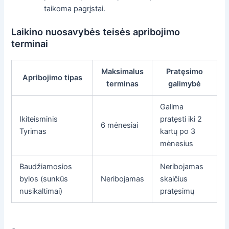
taikoma pagrįstai.
Laikino nuosavybės teisės apribojimo
terminai
Maksimalus
Pratęsimo
Apribojimo tipas
terminas
galimybė
Galima
Ikiteisminis
pratęsti iki 2
6 mėnesiai
Tyrimas
kartų po 3
mėnesius
Baudžiamosios
Neribojamas
bylos (sunkūs
Neribojamas
skaičius
nusikaltimai)
pratęsimų