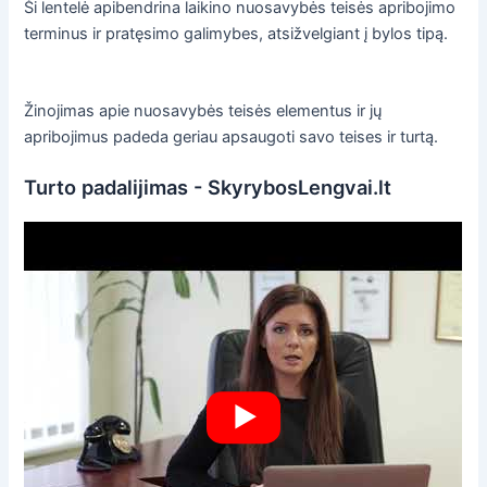
Ši lentelė apibendrina laikino nuosavybės teisės apribojimo
terminus ir pratęsimo galimybes, atsižvelgiant į bylos tipą.
Žinojimas apie nuosavybės teisės elementus ir jų
apribojimus padeda geriau apsaugoti savo teises ir turtą.
Turto padalijimas - SkyrybosLengvai.lt