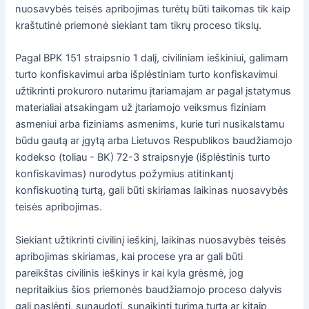
nuosavybės teisės apribojimas turėtų būti taikomas tik kaip
kraštutinė priemonė siekiant tam tikrų proceso tikslų.
Pagal BPK 151 straipsnio 1 dalį, civiliniam ieškiniui, galimam
turto konfiskavimui arba išplėstiniam turto konfiskavimui
užtikrinti prokuroro nutarimu įtariamajam ar pagal įstatymus
materialiai atsakingam už įtariamojo veiksmus fiziniam
asmeniui arba fiziniams asmenims, kurie turi nusikalstamu
būdu gautą ar įgytą arba Lietuvos Respublikos baudžiamojo
kodekso (toliau - BK) 72-3 straipsnyje (išplėstinis turto
konfiskavimas) nurodytus požymius atitinkantį
konfiskuotiną turtą, gali būti skiriamas laikinas nuosavybės
teisės apribojimas.
Siekiant užtikrinti civilinį ieškinį, laikinas nuosavybės teisės
apribojimas skiriamas, kai procese yra ar gali būti
pareikštas civilinis ieškinys ir kai kyla grėsmė, jog
nepritaikius šios priemonės baudžiamojo proceso dalyvis
gali paslėpti, sunaudoti, sunaikinti turimą turtą ar kitaip