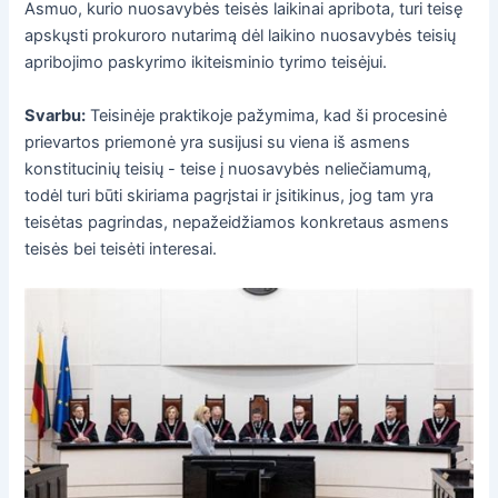
Asmuo, kurio nuosavybės teisės laikinai apribota, turi teisę
apskųsti prokuroro nutarimą dėl laikino nuosavybės teisių
apribojimo paskyrimo ikiteisminio tyrimo teisėjui.
Svarbu:
Teisinėje praktikoje pažymima, kad ši procesinė
prievartos priemonė yra susijusi su viena iš asmens
konstitucinių teisių - teise į nuosavybės neliečiamumą,
todėl turi būti skiriama pagrįstai ir įsitikinus, jog tam yra
teisėtas pagrindas, nepažeidžiamos konkretaus asmens
teisės bei teisėti interesai.