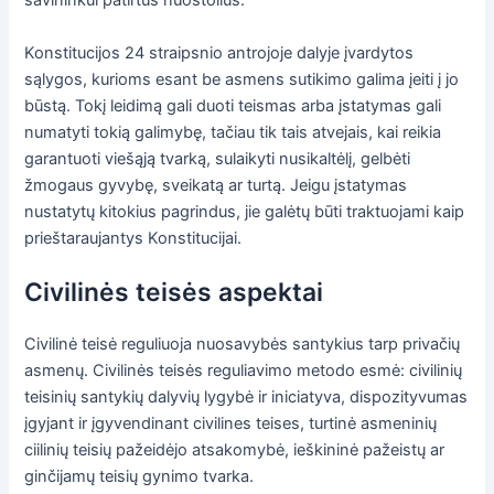
savininkui patirtus nuostolius.
Konstitucijos 24 straipsnio antrojoje dalyje įvardytos
sąlygos, kurioms esant be asmens sutikimo galima įeiti į jo
būstą. Tokį leidimą gali duoti teismas arba įstatymas gali
numatyti tokią galimybę, tačiau tik tais atvejais, kai reikia
garantuoti viešąją tvarką, sulaikyti nusikaltėlį, gelbėti
žmogaus gyvybę, sveikatą ar turtą. Jeigu įstatymas
nustatytų kitokius pagrindus, jie galėtų būti traktuojami kaip
prieštaraujantys Konstitucijai.
Civilinės teisės aspektai
Civilinė teisė reguliuoja nuosavybės santykius tarp privačių
asmenų. Civilinės teisės reguliavimo metodo esmė: civilinių
teisinių santykių dalyvių lygybė ir iniciatyva, dispozityvumas
įgyjant ir įgyvendinant civilines teises, turtinė asmeninių
ciilinių teisių pažeidėjo atsakomybė, ieškininė pažeistų ar
ginčijamų teisių gynimo tvarka.