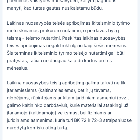
paėmimas valstybės nuosavybėn, kai yra pagrindas
manyti, kad turtas gautas nusikalstamu būdu.
Laikinas nuosavybės teisės apribojimas ikiteisminio tyrimo
metu skiriamas prokuroro nutarimu, o perdavus bylą į
teismą - teismo nutartimi. Paskirtas laikinas nuosavybės
teisės apribojimas negali trukti ilgiau kaip šešis mėnesius.
Šis terminas ikiteisminio tyrimo teisėjo nutartimi gali būti
pratęstas, tačiau ne daugiau kaip du kartus po tris
mėnesius.
Laikiną nuosavybės teisių apribojimą galima taikyti ne tik
įtariamiesiems (kaltinamiesiems), bet ir jų tėvams,
globėjams, rūpintojams ar kitam juridiniam asmeniui (pvz.,
galimo kaltininko darbdaviui), kurie materialiai atsakingi už
įtariamojo (kaltinamojo) veiksmus, bei fiziniams ar
juridiniams asmenims, kurie turi BK 72 ir 72-3 straipsniuose
nurodytą konfiskuotiną turtą.