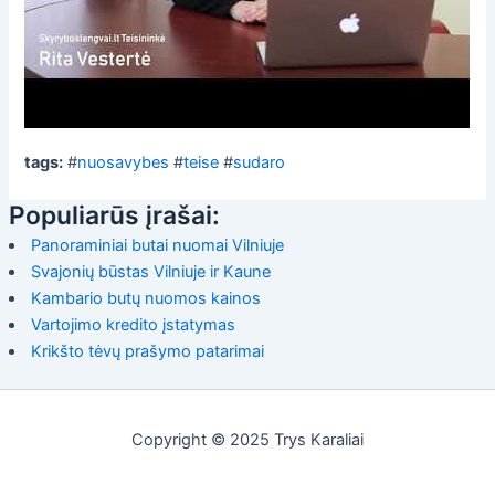
tags:
#
nuosavybes
#
teise
#
sudaro
Populiarūs įrašai:
Panoraminiai butai nuomai Vilniuje
Svajonių būstas Vilniuje ir Kaune
Kambario butų nuomos kainos
Vartojimo kredito įstatymas
Krikšto tėvų prašymo patarimai
Copyright © 2025 Trys Karaliai