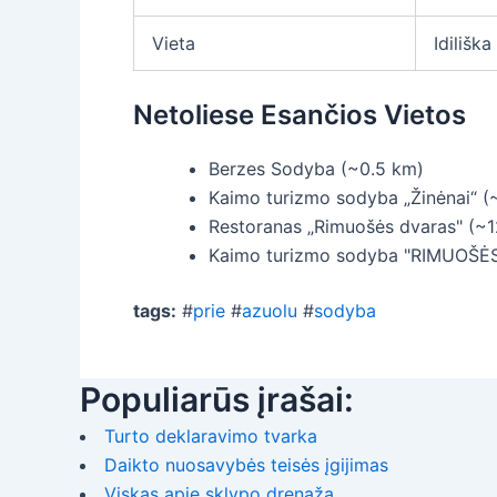
Vieta
Idiliška
Netoliese Esančios Vietos
Berzes Sodyba (~0.5 km)
Kaimo turizmo sodyba „Žinėnai“ (
Restoranas „Rimuošės dvaras" (~1
Kaimo turizmo sodyba "RIMUOŠĖ
tags:
#
prie
#
azuolu
#
sodyba
Populiarūs įrašai:
Turto deklaravimo tvarka
Daikto nuosavybės teisės įgijimas
Viskas apie sklypo drenažą