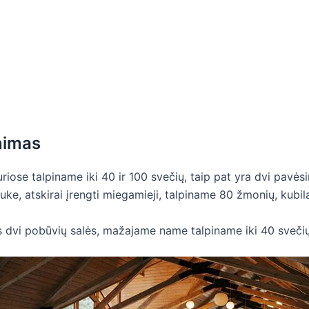
nimas
riose talpiname iki 40 ir 100 svečių, taip pat yra dvi pavės
auke, atskirai įrengti miegamieji, talpiname 80 žmonių, kubil
s dvi pobūvių salės, mažajame name talpiname iki 40 svečių,