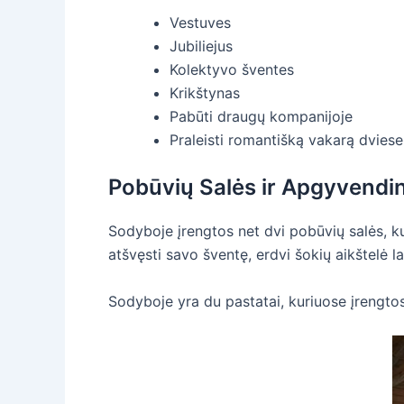
Vestuves
Jubiliejus
Kolektyvo šventes
Krikštynas
Pabūti draugų kompanijoje
Praleisti romantišką vakarą dviese
Pobūvių Salės ir Apgyvendi
Sodyboje įrengtos net dvi pobūvių salės, ku
atšvęsti savo šventę, erdvi šokių aikštelė l
Sodyboje yra du pastatai, kuriuose įrengto