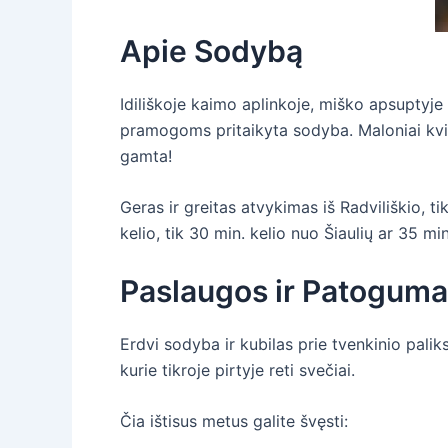
Apie Sodybą
Idiliškoje kaimo aplinkoje, miško apsuptyje
pramogoms pritaikyta sodyba. Maloniai kvieč
gamta!
Geras ir greitas atvykimas iš Radviliškio, t
kelio, tik 30 min. kelio nuo Šiaulių ar 35 min
Paslaugos ir Patoguma
Erdvi sodyba ir kubilas prie tvenkinio paliks 
kurie tikroje pirtyje reti svečiai.
Čia ištisus metus galite švęsti: