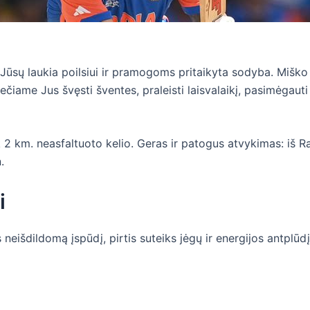
 Jūsų laukia poilsiui ir pramogoms pritaikyta sodyba. Miško a
iame Jus švęsti šventes, praleisti laisvalaikį, pasimėgauti 
ik 2 km. neasfaltuoto kelio. Geras ir patogus atvykimas: iš R
.
i
neišdildomą įspūdį, pirtis suteiks jėgų ir energijos antplūdį t