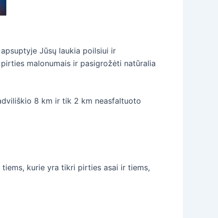
psuptyje Jūsų laukia poilsiui ir
pirties malonumais ir pasigrožėti natūralia
adviliškio 8 km ir tik 2 km neasfaltuoto
iems, kurie yra tikri pirties asai ir tiems,