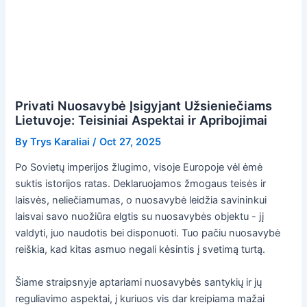
Privati Nuosavybė Įsigyjant Užsieniečiams
Lietuvoje: Teisiniai Aspektai ir Apribojimai
By
Trys Karaliai
/
Oct 27, 2025
Po Sovietų imperijos žlugimo, visoje Europoje vėl ėmė
suktis istorijos ratas. Deklaruojamos žmogaus teisės ir
laisvės, neliečiamumas, o nuosavybė leidžia savininkui
laisvai savo nuožiūra elgtis su nuosavybės objektu - jį
valdyti, juo naudotis bei disponuoti. Tuo pačiu nuosavybė
reiškia, kad kitas asmuo negali kėsintis į svetimą turtą.
Šiame straipsnyje aptariami nuosavybės santykių ir jų
reguliavimo aspektai, į kuriuos vis dar kreipiama mažai