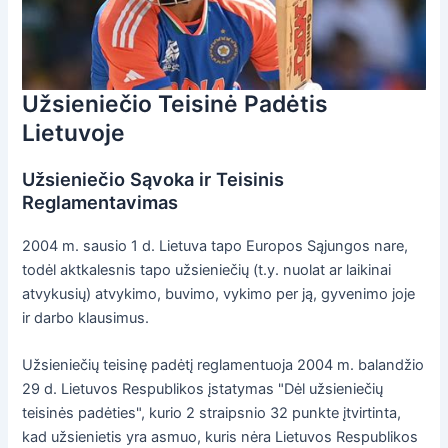
Užsieniečio Teisinė Padėtis
Lietuvoje
Užsieniečio Sąvoka ir Teisinis
Reglamentavimas
2004 m. sausio 1 d. Lietuva tapo Europos Sąjungos nare,
todėl aktkalesnis tapo užsieniečių (t.y. nuolat ar laikinai
atvykusių) atvykimo, buvimo, vykimo per ją, gyvenimo joje
ir darbo klausimus.
Užsieniečių teisinę padėtį reglamentuoja 2004 m. balandžio
29 d. Lietuvos Respublikos įstatymas "Dėl užsieniečių
teisinės padėties", kurio 2 straipsnio 32 punkte įtvirtinta,
kad užsienietis yra asmuo, kuris nėra Lietuvos Respublikos