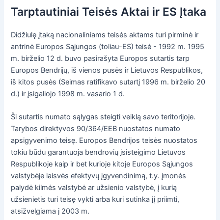
Tarptautiniai Teisės Aktai ir ES Įtaka
Didžiulę įtaką nacionaliniams teisės aktams turi pirminė ir
antrinė Europos Sąjungos (toliau-ES) teisė - 1992 m. 1995
m. birželio 12 d. buvo pasirašyta Europos sutartis tarp
Europos Bendrijų, iš vienos pusės ir Lietuvos Respublikos,
iš kitos pusės (Seimas ratifikavo sutartį 1996 m. birželio 20
d.) ir įsigaliojo 1998 m. vasario 1 d.
Ši sutartis numato sąlygas steigti veiklą savo teritorijoje.
Tarybos direktyvos 90/364/EEB nuostatos numato
apsigyvenimo teisę. Europos Bendrijos teisės nuostatos
tokiu būdu garantuoja bendrovių įsisteigimo Lietuvos
Respublikoje kaip ir bet kurioje kitoje Europos Sąjungos
valstybėje laisvės efektyvų įgyvendinimą, t.y. įmonės
palydė kilmės valstybė ar užsienio valstybė, į kurią
užsienietis turi teisę vykti arba kuri sutinka jį priimti,
atsižvelgiama į 2003 m.