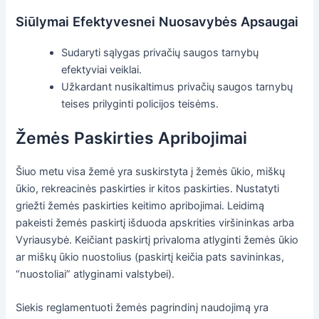
Siūlymai Efektyvesnei Nuosavybės Apsaugai
Sudaryti sąlygas privačių saugos tarnybų
efektyviai veiklai.
Užkardant nusikaltimus privačių saugos tarnybų
teises prilyginti policijos teisėms.
Žemės Paskirties Apribojimai
Šiuo metu visa žemė yra suskirstyta į žemės ūkio, miškų
ūkio, rekreacinės paskirties ir kitos paskirties. Nustatyti
griežti žemės paskirties keitimo apribojimai. Leidimą
pakeisti žemės paskirtį išduoda apskrities viršininkas arba
Vyriausybė. Keičiant paskirtį privaloma atlyginti žemės ūkio
ar miškų ūkio nuostolius (paskirtį keičia pats savininkas,
“nuostoliai” atlyginami valstybei).
Siekis reglamentuoti žemės pagrindinį naudojimą yra