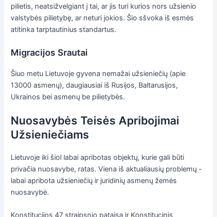
pilietis, neatsižvelgiant į tai, ar jis turi kurios nors užsienio
valstybės pilietybę, ar neturi jokios. Šio sšvoka iš esmės
atitinka tarptautinius standartus.
Migracijos Srautai
Šiuo metu Lietuvoje gyvena nemažai užsieniečių (apie
13000 asmenų), daugiausiai iš Rusijos, Baltarusijos,
Ukrainos bei asmenų be pilietybės.
Nuosavybės Teisės Apribojimai
Užsieniečiams
Lietuvoje iki šiol labai apribotas objektų, kurie gali būti
privačia nuosavybe, ratas. Viena iš aktualiausių problemų -
labai apribota užsieniečių ir juridinių asmenų žemės
nuosavybė.
Konstitucijos 47 straipsnio pataisa ir Konstitucinis