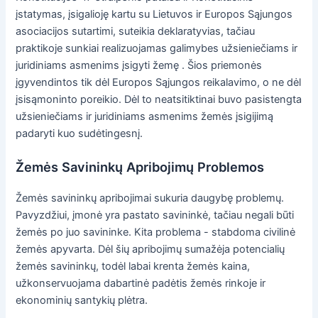
įstatymas, įsigalioję kartu su Lietuvos ir Europos Sąjungos
asociacijos sutartimi, suteikia deklaratyvias, tačiau
praktikoje sunkiai realizuojamas galimybes užsieniečiams ir
juridiniams asmenims įsigyti žemę . Šios priemonės
įgyvendintos tik dėl Europos Sąjungos reikalavimo, o ne dėl
įsisąmoninto poreikio. Dėl to neatsitiktinai buvo pasistengta
užsieniečiams ir juridiniams asmenims žemės įsigijimą
padaryti kuo sudėtingesnį.
Žemės Savininkų Apribojimų Problemos
Žemės savininkų apribojimai sukuria daugybę problemų.
Pavyzdžiui, įmonė yra pastato savininkė, tačiau negali būti
žemės po juo savininke. Kita problema - stabdoma civilinė
žemės apyvarta. Dėl šių apribojimų sumažėja potencialių
žemės savininkų, todėl labai krenta žemės kaina,
užkonservuojama dabartinė padėtis žemės rinkoje ir
ekonominių santykių plėtra.