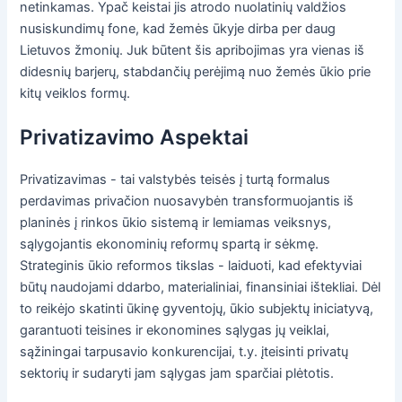
netinkamas. Ypač keistai jis atrodo nuolatinių valdžios
nusiskundimų fone, kad žemės ūkyje dirba per daug
Lietuvos žmonių. Juk būtent šis apribojimas yra vienas iš
didesnių barjerų, stabdančių perėjimą nuo žemės ūkio prie
kitų veiklos formų.
Privatizavimo Aspektai
Privatizavimas - tai valstybės teisės į turtą formalus
perdavimas privačion nuosavybėn transformuojantis iš
planinės į rinkos ūkio sistemą ir lemiamas veiksnys,
sąlygojantis ekonominių reformų spartą ir sėkmę.
Strateginis ūkio reformos tikslas - laiduoti, kad efektyviai
būtų naudojami ddarbo, materialiniai, finansiniai ištekliai. Dėl
to reikėjo skatinti ūkinę gyventojų, ūkio subjektų iniciatyvą,
garantuoti teisines ir ekonomines sąlygas jų veiklai,
sąžiningai tarpusavio konkurencijai, t.y. įteisinti privatų
sektorių ir sudaryti jam sąlygas jam sparčiai plėtotis.