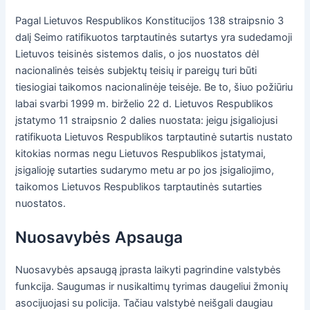
Pagal Lietuvos Respublikos Konstitucijos 138 straipsnio 3
dalį Seimo ratifikuotos tarptautinės sutartys yra sudedamoji
Lietuvos teisinės sistemos dalis, o jos nuostatos dėl
nacionalinės teisės subjektų teisių ir pareigų turi būti
tiesiogiai taikomos nacionalinėje teisėje. Be to, šiuo požiūriu
labai svarbi 1999 m. birželio 22 d. Lietuvos Respublikos
įstatymo 11 straipsnio 2 dalies nuostata: jeigu įsigaliojusi
ratifikuota Lietuvos Respublikos tarptautinė sutartis nustato
kitokias normas negu Lietuvos Respublikos įstatymai,
įsigalioję sutarties sudarymo metu ar po jos įsigaliojimo,
taikomos Lietuvos Respublikos tarptautinės sutarties
nuostatos.
Nuosavybės Apsauga
Nuosavybės apsaugą įprasta laikyti pagrindine valstybės
funkcija. Saugumas ir nusikaltimų tyrimas daugeliui žmonių
asocijuojasi su policija. Tačiau valstybė neišgali daugiau