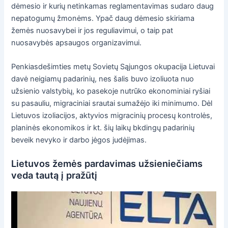
dėmesio ir kurių netinkamas reglamentavimas sudaro daug
nepatogumų žmonėms. Ypač daug dėmesio skiriama
žemės nuosavybei ir jos reguliavimui, o taip pat
nuosavybės apsaugos organizavimui.
Penkiasdešimties metų Sovietų Sąjungos okupacija Lietuvai
davė neigiamų padarinių, nes šalis buvo izoliuota nuo
užsienio valstybių, ko pasekoje nutrūko ekonominiai ryšiai
su pasauliu, migraciniai srautai sumažėjo iki minimumo. Dėl
Lietuvos izoliacijos, aktyvios migracinių procesų kontrolės,
planinės ekonomikos ir kt. šių laikų bkdingų padarinių
beveik nevyko ir darbo jėgos judėjimas.
Lietuvos žemės pardavimas užsieniečiams
veda tautą į pražūtį