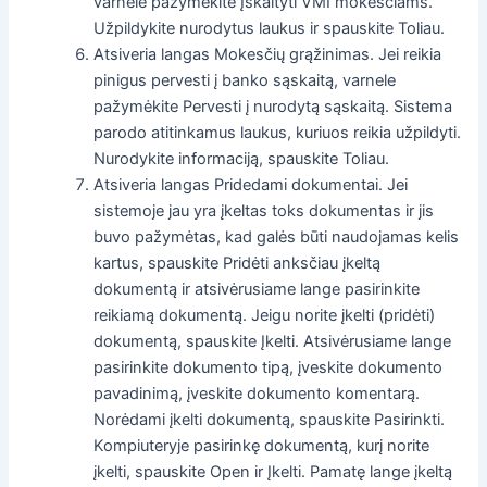
varnele pažymėkite Įskaityti VMI mokesčiams.
Užpildykite nurodytus laukus ir spauskite Toliau.
Atsiveria langas Mokesčių grąžinimas. Jei reikia
pinigus pervesti į banko sąskaitą, varnele
pažymėkite Pervesti į nurodytą sąskaitą. Sistema
parodo atitinkamus laukus, kuriuos reikia užpildyti.
Nurodykite informaciją, spauskite Toliau.
Atsiveria langas Pridedami dokumentai. Jei
sistemoje jau yra įkeltas toks dokumentas ir jis
buvo pažymėtas, kad galės būti naudojamas kelis
kartus, spauskite Pridėti anksčiau įkeltą
dokumentą ir atsivėrusiame lange pasirinkite
reikiamą dokumentą. Jeigu norite įkelti (pridėti)
dokumentą, spauskite Įkelti. Atsivėrusiame lange
pasirinkite dokumento tipą, įveskite dokumento
pavadinimą, įveskite dokumento komentarą.
Norėdami įkelti dokumentą, spauskite Pasirinkti.
Kompiuteryje pasirinkę dokumentą, kurį norite
įkelti, spauskite Open ir Įkelti. Pamatę lange įkeltą