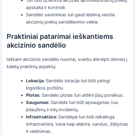
Turi būti užtikrinta akcizais apmokestinamų prekių
apskaita ir kontrolė.
Sandėlio savininkas turi gauti leidimą verstis
akcizinių prekių sandėliavimo veikla.
Praktiniai patarimai ieškantiems
akcizinio sandėlio
Ieškant akcizinio sandėlio nuomai, svarbu atkreipti dėmesį į
keletą praktinių aspektų:
Lokacija:
Sandėlio lokacija turi būti patogi
logistikos požiūriu.
Plotas:
Sandėlio plotas turi atitikti jūsų poreikius.
Saugumas:
Sandėlis turi būti apsaugotas nuo
įsilaužimų ir kitų incidentų.
Infrastruktūra:
Sandėlyje turi būti reikalinga
infrastruktūra, tokia kaip elektra, vanduo, šildymas
ir vėdinimas.