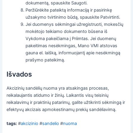
dokumentą, spauskite Saugoti.
Peržiūrėkite pateiktą informaciją ir pasirinkę
užsakymo tvirtinimo būdą, spauskite Patvirtinti.
Jei duomenys sėkmingai užregistruoti, mokesčių
mokėtojo teikiamo dokumento būsena iš
Vykdoma pakeičiama į Priimtas. Jei duomenų
pakeitimas nesėkmingas, Mano VMI atstovas
gauna el. laišką, informuojantį apie nesėkmingą
prašymo pateikimą.
Išvados
Akcizinių sandėlių nuoma yra atsakingas procesas,
reikalaujantis atidumo ir žinių. Laikantis visų teisinių
reikalavimų ir praktinių patarimų, galite užtikrinti sėkmingą ir
efektyvų akcizais apmokestinamų prekių sandėliavimą.
tags:
#
akcizinio
#
sandelio
#
nuoma