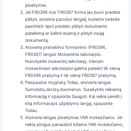
įskaitymas.
Jei FR0396 ir/ar FR0397 forma jau buvo pradėta
pildyti, sistema parodys langelį, kuriame turėsite
pasirinkti: tęsti pradėto pildyti dokumento
pateikimą ar šalinti esamą ir pildyti naują
dokumentą.
Atsiveria pranešimo formavimo (FR0396,
FR0397) langas Mokestinis laikotarpis.
Nurodykite mokestinį laikotarpį. Vienam
mokestiniam laikotarpiui galima pateikti tik vieną
FR0396 prašymą ir tik vieną FR0397 prašymą.
Paspaudus mygtuką Toliau, atsiveria langas
Sumokėtų akcizų duomenys. Surašykite reikiamą
informaciją ir spauskite Saugoti. Kai reikia pereiti į
kitą informacijos užpildymo langą, spauskite
Toliau.
Atsiveria langas Įskaitymas VMI mokesčiams. Jei
reikia pinigus panaudoti kitiems VMI mokesčiams,