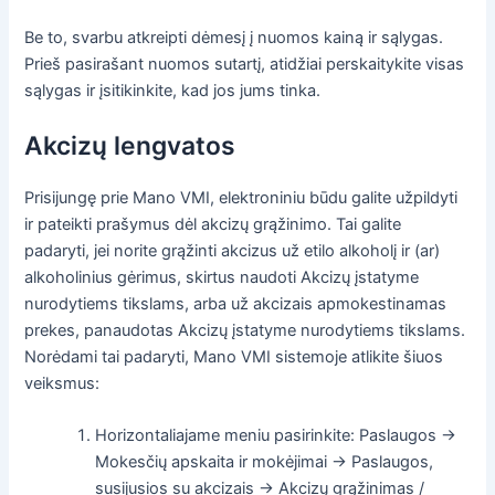
Be to, svarbu atkreipti dėmesį į nuomos kainą ir sąlygas.
Prieš pasirašant nuomos sutartį, atidžiai perskaitykite visas
sąlygas ir įsitikinkite, kad jos jums tinka.
Akcizų lengvatos
Prisijungę prie Mano VMI, elektroniniu būdu galite užpildyti
ir pateikti prašymus dėl akcizų grąžinimo. Tai galite
padaryti, jei norite grąžinti akcizus už etilo alkoholį ir (ar)
alkoholinius gėrimus, skirtus naudoti Akcizų įstatyme
nurodytiems tikslams, arba už akcizais apmokestinamas
prekes, panaudotas Akcizų įstatyme nurodytiems tikslams.
Norėdami tai padaryti, Mano VMI sistemoje atlikite šiuos
veiksmus:
Horizontaliajame meniu pasirinkite: Paslaugos ->
Mokesčių apskaita ir mokėjimai -> Paslaugos,
susijusios su akcizais -> Akcizų grąžinimas /