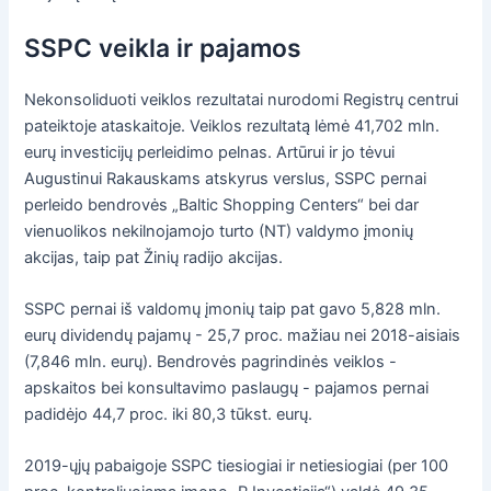
SSPC veikla ir pajamos
Nekonsoliduoti veiklos rezultatai nurodomi Registrų centrui
pateiktoje ataskaitoje. Veiklos rezultatą lėmė 41,702 mln.
eurų investicijų perleidimo pelnas. Artūrui ir jo tėvui
Augustinui Rakauskams atskyrus verslus, SSPC pernai
perleido bendrovės „Baltic Shopping Centers“ bei dar
vienuolikos nekilnojamojo turto (NT) valdymo įmonių
akcijas, taip pat Žinių radijo akcijas.
SSPC pernai iš valdomų įmonių taip pat gavo 5,828 mln.
eurų dividendų pajamų - 25,7 proc. mažiau nei 2018-aisiais
(7,846 mln. eurų). Bendrovės pagrindinės veiklos -
apskaitos bei konsultavimo paslaugų - pajamos pernai
padidėjo 44,7 proc. iki 80,3 tūkst. eurų.
2019-ųjų pabaigoje SSPC tiesiogiai ir netiesiogiai (per 100