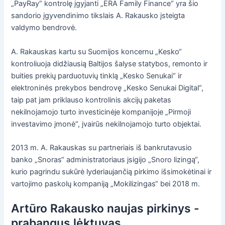
„PayRay“ kontrolę įgyjanti „ERA Family Finance“ yra šio
sandorio įgyvendinimo tikslais A. Rakausko įsteigta
valdymo bendrovė.
A. Rakauskas kartu su Suomijos koncernu „Kesko“
kontroliuoja didžiausią Baltijos šalyse statybos, remonto ir
buities prekių parduotuvių tinklą „Kesko Senukai“ ir
elektroninės prekybos bendrovę „Kesko Senukai Digital“,
taip pat jam priklauso kontrolinis akcijų paketas
nekilnojamojo turto investicinėje kompanijoje „Pirmoji
investavimo įmonė“, įvairūs nekilnojamojo turto objektai.
2013 m. A. Rakauskas su partneriais iš bankrutavusio
banko „Snoras“ administratoriaus įsigijo „Snoro lizingą“,
kurio pagrindu sukūrė lyderiaujančią pirkimo išsimokėtinai ir
vartojimo paskolų kompaniją „Mokilizingas“ bei 2018 m.
Artūro Rakausko naujas pirkinys -
prabangus lėktuvas