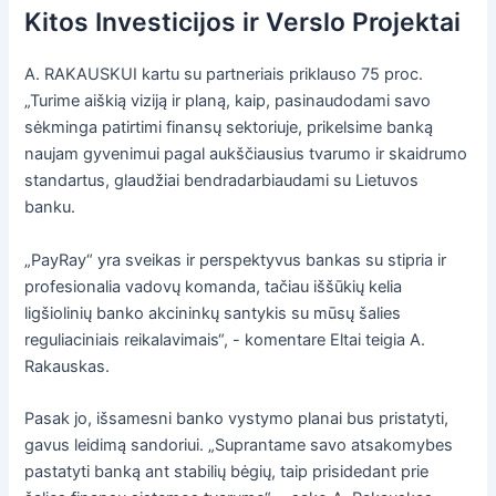
Kitos Investicijos ir Verslo Projektai
A. RAKAUSKUI kartu su partneriais priklauso 75 proc.
„Turime aiškią viziją ir planą, kaip, pasinaudodami savo
sėkminga patirtimi finansų sektoriuje, prikelsime banką
naujam gyvenimui pagal aukščiausius tvarumo ir skaidrumo
standartus, glaudžiai bendradarbiaudami su Lietuvos
banku.
„PayRay“ yra sveikas ir perspektyvus bankas su stipria ir
profesionalia vadovų komanda, tačiau iššūkių kelia
ligšiolinių banko akcininkų santykis su mūsų šalies
reguliaciniais reikalavimais“, - komentare Eltai teigia A.
Rakauskas.
Pasak jo, išsamesni banko vystymo planai bus pristatyti,
gavus leidimą sandoriui. „Suprantame savo atsakomybes
pastatyti banką ant stabilių bėgių, taip prisidedant prie