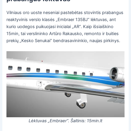
Vilniaus oro uoste neseniai pastebėtas stovintis prabangus
reaktyvinis verslo klasės „Embraer 135BJ“ lėktuvas, ant
kurio uodegos puikuojasi inicialai „AR“. Kaip išsiaiškino
15min, tai verslininko Artūro Rakausko, remonto ir buities
prekių „Kesko Senukai“ bendrasavininkio, naujas pirkinys.
Lėktuvas „Embraer“. Šaltinis: 15min.lt