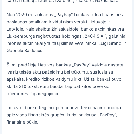
šalies finansų sistemos tvarumo“, - sako A. Rakauskas.
Nuo 2020 m. veikiantis „PayRay“ bankas teikia finansines
paslaugas smulkiam ir vidutiniam verslui Lietuvoje ir
Latvijoje. Kaip skelbta žiniasklaidoje, banko akcininkas yra
Liuksemburge registruotas holdingas „2404 S.A.“, galutiniai
įmonės akcininkai yra italų kilmės verslininkai Luigi Grandi ir
Gabriele Balducci.
Š. m. pradžioje Lietuvos bankas „PayRay“ veikloje nustatė
įvairių teisės aktų pažeidimų bei trūkumų, susijusių su
apskaita, kredito rizikos valdymu ir kt. Už tai bankui buvo
skirta 210 tūkst. eurų bauda, taip pat kitos poveikio
priemonės ir įpareigojimai.
Lietuvos banko teigimu, jam nebuvo teikiama informacija
apie visos finansinės grupės, kuriai priklauso „PayRay“,
finansinę būklę.