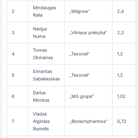
Mindaugas
2
„Wilgrow“
2,4
Raila
Nerijus
3
„Vilniaus prekyba“
2,3
Numa
Tomas
4
„Tesonet“
1,2
Okmanas
Eimantas
5
„Tesonet“
1,2
Sabaliauskas
Darius
6
„MG grupė“
1,02
Mockus
Vladas
7
Algirdas
„Biotechpharmos“
0,72
Bumelis