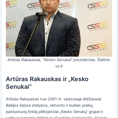
Artūras Rakauskas, "Kesko Senukai" prezidentas. Šaltinis:
vz.lt
Artūras Rakauskas ir „Kesko
Senukai“
Artūras Rakauskas nuo 2001 m. vadovauja didžiausiai
Baltijos šalyse statybos, remonto ir buities prekių
parduotuvių tinklą plėtojančiai „Kesko Senukų“ grupei ir
valdo ją lygiomis dalimis su Suomijos korporacija „Kesko“.