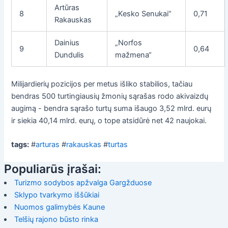
Artūras
8
„Kesko Senukai“
0,71
Rakauskas
Dainius
„Norfos
9
0,64
Dundulis
mažmena“
Milijardierių pozicijos per metus išliko stabilios, tačiau
bendras 500 turtingiausių žmonių sąrašas rodo akivaizdų
augimą - bendra sąrašo turtų suma išaugo 3,52 mlrd. eurų
ir siekia 40,14 mlrd. eurų, o tope atsidūrė net 42 naujokai.
tags:
#
arturas
#
rakauskas
#
turtas
Populiarūs įrašai:
Turizmo sodybos apžvalga Gargžduose
Sklypo tvarkymo iššūkiai
Nuomos galimybės Kaune
Telšių rajono būsto rinka