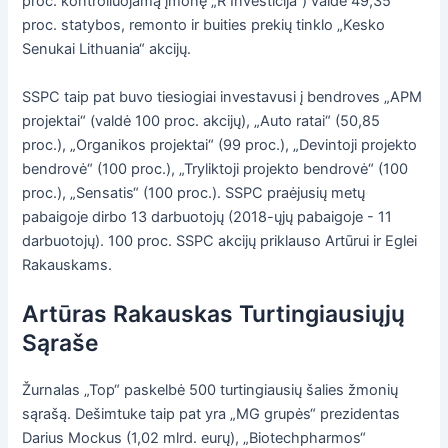
proc. kontroliuojamą įmonę „R Investicija“) valdė 49,35
proc. statybos, remonto ir buities prekių tinklo „Kesko
Senukai Lithuania“ akcijų.
SSPC taip pat buvo tiesiogiai investavusi į bendroves „APM
projektai“ (valdė 100 proc. akcijų), „Auto ratai“ (50,85
proc.), „Organikos projektai“ (99 proc.), „Devintoji projekto
bendrovė“ (100 proc.), „Tryliktoji projekto bendrovė“ (100
proc.), „Sensatis“ (100 proc.). SSPC praėjusių metų
pabaigoje dirbo 13 darbuotojų (2018-ųjų pabaigoje - 11
darbuotojų). 100 proc. SSPC akcijų priklauso Artūrui ir Eglei
Rakauskams.
Artūras Rakauskas Turtingiausiųjų
Sąraše
Žurnalas „Top“ paskelbė 500 turtingiausių šalies žmonių
sąrašą. Dešimtuke taip pat yra „MG grupės“ prezidentas
Darius Mockus (1,02 mlrd. eurų), „Biotechpharmos“