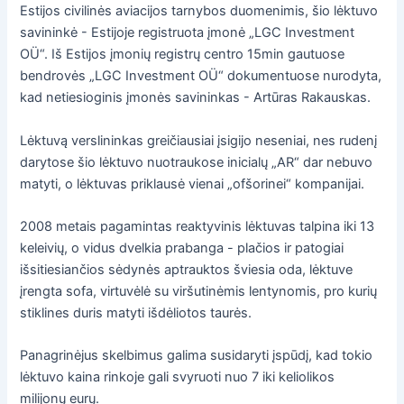
Estijos civilinės aviacijos tarnybos duomenimis, šio lėktuvo
savininkė - Estijoje registruota įmonė „LGC Investment
OÜ“. Iš Estijos įmonių registrų centro 15min gautuose
bendrovės „LGC Investment OÜ“ dokumentuose nurodyta,
kad netiesioginis įmonės savininkas - Artūras Rakauskas.
Lėktuvą verslininkas greičiausiai įsigijo neseniai, nes rudenį
darytose šio lėktuvo nuotraukose inicialų „AR“ dar nebuvo
matyti, o lėktuvas priklausė vienai „ofšorinei“ kompanijai.
2008 metais pagamintas reaktyvinis lėktuvas talpina iki 13
keleivių, o vidus dvelkia prabanga - plačios ir patogiai
išsitiesiančios sėdynės aptrauktos šviesia oda, lėktuve
įrengta sofa, virtuvėlė su viršutinėmis lentynomis, pro kurių
stiklines duris matyti išdėliotos taurės.
Panagrinėjus skelbimus galima susidaryti įspūdį, kad tokio
lėktuvo kaina rinkoje gali svyruoti nuo 7 iki keliolikos
milijonų eurų.