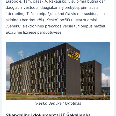
Europoje. Tam, pasak A. Rakausko, visų pirma būtina dar
daugiau investuoti į daugiakanalę prekybą, pirmiausia
internetinę. Tačiau pripažįsta, kad čia vis dar susiduria su
skirtingu bendraturčių „Kesko“ požiūriu. Mat suomiai
„Senukų“ elektroninės prekybos versle turi perpus mažiau
akcijų nei fizinėse parduotuvėse.
"Kesko Senukai" logotipas
Skandalingi dokumentai iš Šakalienės