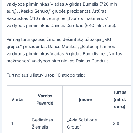
valdybos pirmininkas Vladas Algirdas Bumelis (720 mln.
eurų), „Kesko Senukų“ grupės prezidentas Artūras
Rakauskas (710 mln. eurų) bei „Norfos mažmenos“
valdybos pirmininkas Dainius Dundulis (640 mln. eurų).
Pirmąjį turtingiausių žmonių dešimtuką užbaigia „MG
grupės“ prezidentas Darius Mockus, „Biotechpharmos“
valdybos pirmininkas Vladas Algirdas Bumelis bei „Norfos
mažmenos“ valdybos pirmininkas Dainius Dundulis.
Turtingiausių lietuvių top 10 atrodo taip:
Turtas
Vardas
Vieta
Įmonė
(mlrd.
Pavardė
eurų)
Gediminas
„Avia Solutions
1
2,8
Žiemelis
Group“