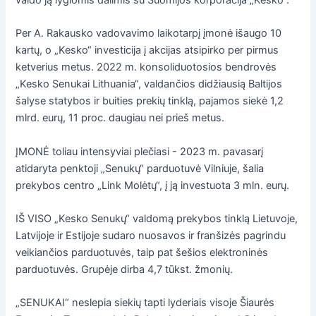
Per A. Rakausko vadovavimo laikotarpį įmonė išaugo 10
kartų, o „Kesko“ investicija į akcijas atsipirko per pirmus
ketverius metus. 2022 m. konsoliduotosios bendrovės
„Kesko Senukai Lithuania“, valdančios didžiausią Baltijos
šalyse statybos ir buities prekių tinklą, pajamos siekė 1,2
mlrd. eurų, 11 proc. daugiau nei prieš metus.
ĮMONĖ toliau intensyviai plečiasi - 2023 m. pavasarį
atidaryta penktoji „Senukų“ parduotuvė Vilniuje, šalia
prekybos centro „Link Molėtų“, į ją investuota 3 mln. eurų.
IŠ VISO „Kesko Senukų“ valdomą prekybos tinklą Lietuvoje,
Latvijoje ir Estijoje sudaro nuosavos ir franšizės pagrindu
veikiančios parduotuvės, taip pat šešios elektroninės
parduotuvės. Grupėje dirba 4,7 tūkst. žmonių.
„SENUKAI“ neslepia siekių tapti lyderiais visoje Šiaurės