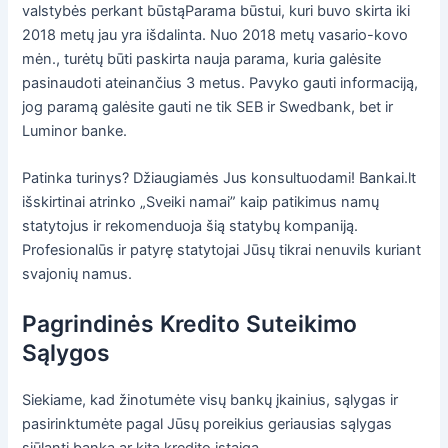
valstybės perkant būstąParama būstui, kuri buvo skirta iki
2018 metų jau yra išdalinta. Nuo 2018 metų vasario-kovo
mėn., turėtų būti paskirta nauja parama, kuria galėsite
pasinaudoti ateinančius 3 metus. Pavyko gauti informaciją,
jog paramą galėsite gauti ne tik SEB ir Swedbank, bet ir
Luminor banke.
Patinka turinys? Džiaugiamės Jus konsultuodami! Bankai.lt
išskirtinai atrinko „Sveiki namai” kaip patikimus namų
statytojus ir rekomenduoja šią statybų kompaniją.
Profesionalūs ir patyrę statytojai Jūsų tikrai nenuvils kuriant
svajonių namus.
Pagrindinės Kredito Suteikimo
Sąlygos
Siekiame, kad žinotumėte visų bankų įkainius, sąlygas ir
pasirinktumėte pagal Jūsų poreikius geriausias sąlygas
siūlantį banką ar kitą kredito įstaigą.