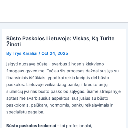
Būsto Paskolos Lietuvoje: Viskas, Ką Turite
Žinoti
By
Trys Karaliai
/
Oct 24, 2025
Įsigyti nuosavą būstą - svarbus žingsnis kiekvieno
žmogaus gyvenime. Tačiau šis procesas dažnai susijęs su
finansiniais iššūkiais, ypač kai reikia kreiptis dėl būsto
paskolos. Lietuvoje veikia daug bankų ir kredito unijų,
siūlančių įvairias būsto paskolos sąlygas. Šiame straipsnyje
aptarsime svarbiausius aspektus, susijusius su būsto
paskolomis, palūkanų normomis, bankų reikalavimais ir
specialistų pagalba.
Būsto paskolos brokeriai
- tai profesionalai,