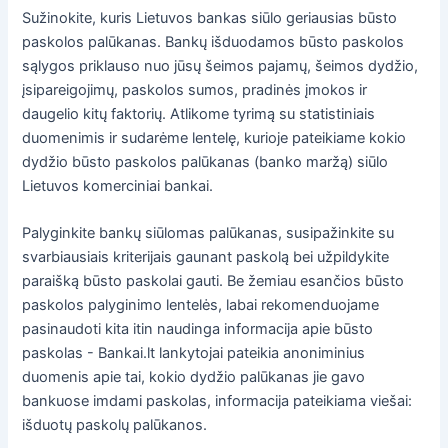
Sužinokite, kuris Lietuvos bankas siūlo geriausias būsto
paskolos palūkanas. Bankų išduodamos būsto paskolos
sąlygos priklauso nuo jūsų šeimos pajamų, šeimos dydžio,
įsipareigojimų, paskolos sumos, pradinės įmokos ir
daugelio kitų faktorių. Atlikome tyrimą su statistiniais
duomenimis ir sudarėme lentelę, kurioje pateikiame kokio
dydžio būsto paskolos palūkanas (banko maržą) siūlo
Lietuvos komerciniai bankai.
Palyginkite bankų siūlomas palūkanas, susipažinkite su
svarbiausiais kriterijais gaunant paskolą bei užpildykite
paraišką būsto paskolai gauti. Be žemiau esančios būsto
paskolos palyginimo lentelės, labai rekomenduojame
pasinaudoti kita itin naudinga informacija apie būsto
paskolas - Bankai.lt lankytojai pateikia anoniminius
duomenis apie tai, kokio dydžio palūkanas jie gavo
bankuose imdami paskolas, informacija pateikiama viešai:
išduotų paskolų palūkanos.