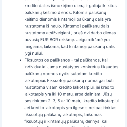
kredito dalies išmokėjimo dieną ir galioja iki kitos
palūkanų keitimo dienos. Kitomis palūkanų
keitimo dienomis kintamoji palūkanų dalis yra
nustatoma iš naujo. Kintamoji palūkanų dalis
nustatoma atsižvelgiant į prieš dvi darbo dienas
buvusią EURIBOR reikšmę. Jeigu reikšmė yra
neigiama, laikoma, kad kintamoji palūkanų dalis
lygi nuliui.
Fiksuotosios palūkanos - tai palūkanos, kai
individualiai Jums nustatytas konkretus fiksuotas
palūkanų normos dydis sutartam kredito
laikotarpiui. Fiksuotoji palūkanų norma gali būti
nustatoma visam kredito laikotarpiui, jei kredito
laikotarpis yra iki 10 metų, arba daliniam, Jūsų
pasirinktam 2, 3, 5 ar 10 metų, kredito laikotarpiui.
Jei kredito laikotarpis yra ilgesnis nei pasirinktas
fiksuotųjų palūkanų laikotarpis, taikomas
fiksuotųjų ir kintamųjų palūkanų derinys, kai