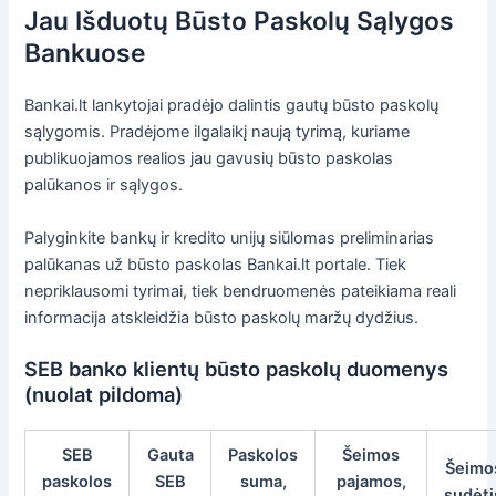
Jau Išduotų Būsto Paskolų Sąlygos
Bankuose
Bankai.lt lankytojai pradėjo dalintis gautų būsto paskolų
sąlygomis. Pradėjome ilgalaikį naują tyrimą, kuriame
publikuojamos realios jau gavusių būsto paskolas
palūkanos ir sąlygos.
Palyginkite bankų ir kredito unijų siūlomas preliminarias
palūkanas už būsto paskolas Bankai.lt portale. Tiek
nepriklausomi tyrimai, tiek bendruomenės pateikiama reali
informacija atskleidžia būsto paskolų maržų dydžius.
SEB banko klientų būsto paskolų duomenys
(nuolat pildoma)
SEB
Gauta
Paskolos
Šeimos
Šeimo
paskolos
SEB
suma,
pajamos,
sudėti