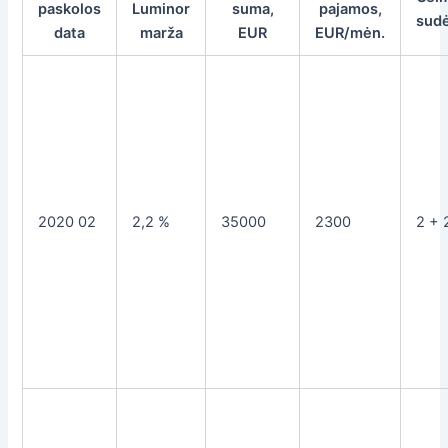
paskolos
Luminor
suma,
pajamos,
sudė
data
marža
EUR
EUR/mėn.
2020 02
2,2 %
35000
2300
2 + 