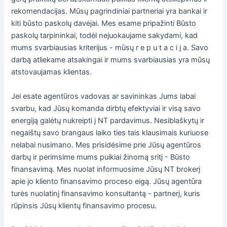
rekomendacijas. Mūsų pagrindiniai partneriai yra bankai ir
kiti būsto paskolų davėjai. Mes esame pripažinti Būsto
paskolų tarpininkai, todėl nejuokaujame sakydami, kad
mums svarbiausias kriterijus - mūsų r e p u t a c i j a. Savo
darbą atliekame atsakingai ir mums svarbiausias yra mūsų
atstovaujamas klientas.
Jei esate agentūros vadovas ar savininkas Jums labai
svarbu, kad Jūsų komanda dirbtų efektyviai ir visą savo
energiją galėtų nukreipti į NT pardavimus. Nesiblaškytų ir
negaištų savo brangaus laiko ties tais klausimais kuriuose
nelabai nusimano. Mes prisidėsime prie Jūsų agentūros
darbų ir perimsime mums puikiai žinomą sritį - Būsto
finansavimą. Mes nuolat informuosime Jūsų NT brokerį
apie jo kliento finansavimo proceso eigą. Jūsų agentūra
turės nuolatinį finansavimo konsultantą - partnerį, kuris
rūpinsis Jūsų klientų finansavimo procesu.