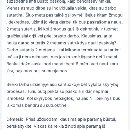
sužadėtine imti Būsto paskolą, kaip bendrasavininkai.
Vienas asmuo dirba su Individualia veikla, kitas su darbo
sutartimi. Šiuo metu pasitaikė galibymė, išėjus kitam žmogui
į dekretines, užimti jo vietą darbe, tik bus pasirašoma nauja,
2 metų sutartis, iki kol žmogus grįš iš dekretinių ir tuomet
greičiausiai grįš vėl prie įprasto darbo. Klausimas, ar ta
nauja darbo sutartis 2 metams sutrukdys gauti paskolą?
Darbo sutartis 2 metams - tai laikoma terminuota sutartimi,
tačiau ji nėra minusas, nes jos trukmė ilgesnė nei 1 metai.
Bankai dažniausiai nori matyti bent 6 mėn. Vertinant kartu -
jūsų pajamos bus sumuojamos.
Sveiki Dirbu užsienyje esu santuokoje bet vyksta skyrybų
procesas. Turiu butą pirkta su paskola ir dar nepilnai
išmoketa. Kol skyrybos nebaigtos, naujas NT pirkinys bus
laikomas bendru su sutuoktine.
Dėmesio! Prieš užduodami klausimą apie paramą būstui,
perskaitykite: Viskas ką reikia žinoti apie paramą iš