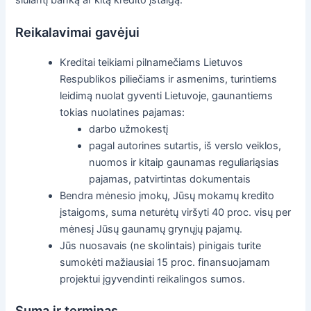
Reikalavimai gavėjui
Kreditai teikiami pilnamečiams Lietuvos
Respublikos piliečiams ir asmenims, turintiems
leidimą nuolat gyventi Lietuvoje, gaunantiems
tokias nuolatines pajamas:
darbo užmokestį
pagal autorines sutartis, iš verslo veiklos,
nuomos ir kitaip gaunamas reguliariąsias
pajamas, patvirtintas dokumentais
Bendra mėnesio įmokų, Jūsų mokamų kredito
įstaigoms, suma neturėtų viršyti 40 proc. visų per
mėnesį Jūsų gaunamų grynųjų pajamų.
Jūs nuosavais (ne skolintais) pinigais turite
sumokėti mažiausiai 15 proc. finansuojamam
projektui įgyvendinti reikalingos sumos.
Suma ir terminas