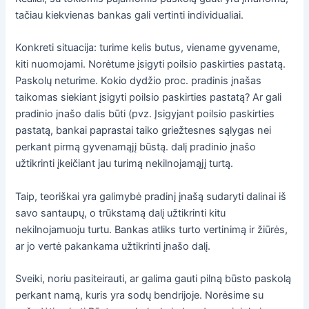
tačiau kiekvienas bankas gali vertinti individualiai.
Konkreti situacija: turime kelis butus, viename gyvename,
kiti nuomojami. Norėtume įsigyti poilsio paskirties pastatą.
Paskolų neturime. Kokio dydžio proc. pradinis įnašas
taikomas siekiant įsigyti poilsio paskirties pastatą? Ar gali
pradinio įnašo dalis būti (pvz. Įsigyjant poilsio paskirties
pastatą, bankai paprastai taiko griežtesnes sąlygas nei
perkant pirmą gyvenamąjį būstą. dalį pradinio įnašo
užtikrinti įkeičiant jau turimą nekilnojamąjį turtą.
Taip, teoriškai yra galimybė pradinį įnašą sudaryti dalinai iš
savo santaupų, o trūkstamą dalį užtikrinti kitu
nekilnojamuoju turtu. Bankas atliks turto vertinimą ir žiūrės,
ar jo vertė pakankama užtikrinti įnašo dalį.
Sveiki, noriu pasiteirauti, ar galima gauti pilną būsto paskolą
perkant namą, kuris yra sodų bendrijoje. Norėsime su