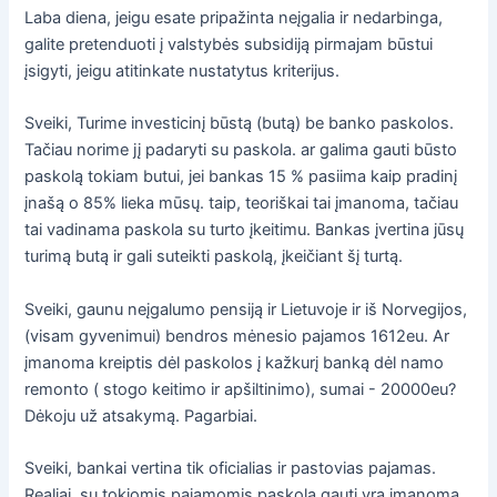
Laba diena, jeigu esate pripažinta neįgalia ir nedarbinga,
galite pretenduoti į valstybės subsidiją pirmajam būstui
įsigyti, jeigu atitinkate nustatytus kriterijus.
Sveiki, Turime investicinį būstą (butą) be banko paskolos.
Tačiau norime jį padaryti su paskola. ar galima gauti būsto
paskolą tokiam butui, jei bankas 15 % pasiima kaip pradinį
įnašą o 85% lieka mūsų. taip, teoriškai tai įmanoma, tačiau
tai vadinama paskola su turto įkeitimu. Bankas įvertina jūsų
turimą butą ir gali suteikti paskolą, įkeičiant šį turtą.
Sveiki, gaunu neįgalumo pensiją ir Lietuvoje ir iš Norvegijos,
(visam gyvenimui) bendros mėnesio pajamos 1612eu. Ar
įmanoma kreiptis dėl paskolos į kažkurį banką dėl namo
remonto ( stogo keitimo ir apšiltinimo), sumai - 20000eu?
Dėkoju už atsakymą. Pagarbiai.
Sveiki, bankai vertina tik oficialias ir pastovias pajamas.
Realiai, su tokiomis pajamomis paskolą gauti yra įmanoma,