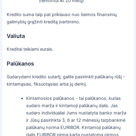
(remontui iki 20 metų)
Kredito suma taip pat priklauso nuo šeimos finansinių
galimybių grąžinti kreditą įvertinimo.
Valiuta
Kreditai teikiami eurais.
Palūkanos
Sudarydami kredito sutartį, galite pasirinkti palūkanų rūšį -
kintamąsias, fiksuotąsias arba jų derinį.
Kintamosios palūkanos - tai palūkanos, kurias
sudaro marža ir kintamoji palūkanų dalis. Jas
sudaro individualiai Jums nustatyta banko marža
ir Jūsų pasirinkta 3, 6 ar 12 mėnesių tarpbankinė
palūkanų norma EURIBOR. Kintamoji palūkanų
dalis EURIBOR pirmą kartą nustatoma pirmos