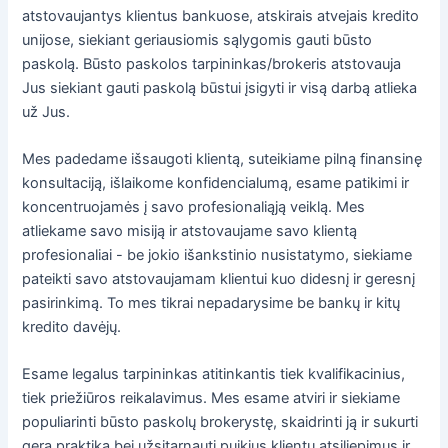
atstovaujantys klientus bankuose, atskirais atvejais kredito
unijose, siekiant geriausiomis sąlygomis gauti būsto
paskolą. Būsto paskolos tarpininkas/brokeris atstovauja
Jus siekiant gauti paskolą būstui įsigyti ir visą darbą atlieka
už Jus.
Mes padedame išsaugoti klientą, suteikiame pilną finansinę
konsultaciją, išlaikome konfidencialumą, esame patikimi ir
koncentruojamės į savo profesionaliąją veiklą. Mes
atliekame savo misiją ir atstovaujame savo klientą
profesionaliai - be jokio išankstinio nusistatymo, siekiame
pateikti savo atstovaujamam klientui kuo didesnį ir geresnį
pasirinkimą. To mes tikrai nepadarysime be bankų ir kitų
kredito davėjų.
Esame legalus tarpininkas atitinkantis tiek kvalifikacinius,
tiek priežiūros reikalavimus. Mes esame atviri ir siekiame
populiarinti būsto paskolų brokerystę, skaidrinti ją ir sukurti
gerą praktiką bei užsitarnauti puikius klientų atsiliepimus ir