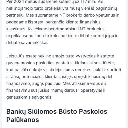
Per 2024 metus sudarėme sutarčių už 117 mln. Visi
nekilnojamojo turto brokeriai yra mūsų vieni iš pagrindinių
partnerių. Mes suprantame NT brokerio darbo ypatumus ir
padedame išspręsti perkančio kliento finansinius
klausimus. Kviečiame bendradarbiauti NT brokerius,
nepriklausomai nuo to kokiame biure dirbate ar net jeigu ir
dirbate savarankiškai.
Jeigu Jūs esate nekilnojamojo turto vystytojas ir statote
gyvenamosios paskirties pastatus, tikriausiai susidūrėte,
kad pasiūla rinkoje vis didėja. Jums nereikės laukti ir spėlioti
ar Jūsų potencialus klientas, išėjęs spręsti klausimų dėl
finansavimo, sugrįš pas Jus. Mes atliksime visus su
finansavimu susijusius "namų darbus" operatyviai ir
geriausiomis sąlygomis.
Bankų Siūlomos Būsto Paskolos
Palūkanos