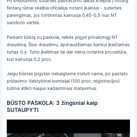
Po kreditavimo sutarties pasirašymo laikas kreiptis į notarą.
Notarų rūmai skelbia oficialius notaro įkainius - sutarties
parengimas, jos tvirtinimas kainuoja 0,45-0,5 nuo NT
sandorio vertės.
Perkant būstą su paskola, reikės įsigyti privalomąjį NT
draudimą. Šiuo draudimu, apdraudžiamas bankui įkeičiamas
turtas (t.y. Turto įkeitimas tai dar viena notarinė procedūra,
kuri kainuoja 0,2 proc.
Jeigu būstas įsigytas nebaigtame statyti name, po pastato
pridavimo Valstybinei komisijai (100 proc. registracijos)
būtina atlikti naujus kadastrinius matavimus.
BŪSTO PASKOLA: 3 žingsniai kaip
SUTAUPYTI