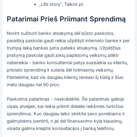
„Life story“, Taikos pr.
Patarimai Prieš Priimant Sprendimą
Norint sužinoti banko atsakymą dėl būsto paskolos,
paraišką paskolai gauti reikia užpildyti interneto banke ir per
trumpą laiką bankas jums pateiks atsakymą. Užpildžius
prašymą paskolai gauti jokių papildomų veiksmų atlikti
nebereikia - banko konsultantai patys susisiekia su klientu,
pristato sprendimą ir sutaria dėl tolimesnių veiksmų.
Pastebime, kad vis daugiau klientų renkasi šį būdą ir šiuo
metu daugiau nei 90 proc.
Paskutinis patarimas - neskubėkite. Šis patarimas galioja
visais atvejais, kai reikia priimti didelės reikšmės turinčius
sprendimus. Kuo daugiau laiko skirkite savo poreikiams ir
galimybėms įvertinti, o jei dėl finansavimo kyla klausimų,
visada galima kreiptis konsultacijos į banką telefonu.