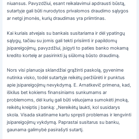
niuansus. Pavyzdžiui, esant reikalavimui apdrausti būstą,
sutartyje gali būti nurodytos privalomos draudimo sąlygos
ar netgi įmonės, kurių draudimas yra priimtinas.
Kai kuriais atvejais su bankais susitariama ir dėl ypatingų
sąlygų, tačiau su jomis gali tekti prisiimti ir papildomų
įsipareigojimų, pavyzdžiui, įsigyti to paties banko mokamą
kredito kortelę ar pasirinkti jų siūlomą būsto draudimą.
Nors visi planuoja sklandžiai grąžinti paskolą, gyvenime
nutinka visko, todėl sutartyje reikėtų peržiūrėti ir punktus
apie įsipareigojimų nevykdymą. E. Arnatkevič primena, kad,
iškilus bet kokiems finansiniams sunkumams ar
problemoms, dėl kurių gali būti vėluojama sumokėti įmoką,
reikėtų kreiptis į banką: „Nereikėtų laukti, kol susidarys
skola. Visada skatiname kartu spręsti problemas ir lengvinti
įsipareigojimų vykdymą. Paprastai susitarus su banku,
gaunama galimybė pasirašyti sutartį.