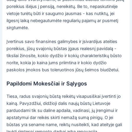
poreikius išėjus į pensiją, nereikėtų. Be to, nepaskutinėje
vietoje turėtų būti ir saugumo jausmas - kas nutiktų, jei
ilgesnį laiką nebegautumėte reguliarių pajamų ar pusmetį
sirgtumėte.
Įvertinus savo finansines galimybes ir įsivardijus ateities
poreikius, jūsų svajonių būstas įgaus realesnį pavidalą -
tiksliai žinosite, kokio dydžio ir kokių charakteristikų būsto
norite, kokia jo kaina jums priimtina ir kokio dydžio
paskolos įmokos bus toleruotinos jūsų šeimos biudžetui.
Papildomi Mokesčiai ir Sąlygos
Tiesa, radus svajonių būstą reikėtų visapusiškai įvertinti jo
kainą. Pavyzdžiui, didžioji dalis naujų būstų Lietuvoje
parduodami tik su daline apdaila, vadinasi, jų įrengimui ir
apstatymui dar reikės skirti nemažą sumą pinigų. O jei
būstas yra sename name, reiktų nusiteikti, kad ateityje gali
laukti rimtesni remonto darbai arba renovacija.