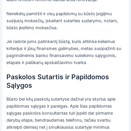
Nereikėtų pamiršti ir visų papildomų su būsto įsigijimu
susijusių mokesčių, įskaitant sutarties sudarymo, notaro,
būsto įkeitimo mokesčius.
Jei radote jums patinkantį būstą, kuris atitinka keliamus
kriterijus ir jūsų finansines galimybes, metas susipažinti su
pagrindinėmis banko finansavimo suteikimo sąlygomis,
etapais ir palūkanų apskaičiavimo tvarka.
Paskolos Sutartis ir Papildomos
Sąlygos
Būsto bei kitų paskolų sutartyse dažnai yra skyrius apie
papildomas sąlygas ir pareigas. Apie šias papildomas
sąlygas paskolos konsultantas turi įspėti dar pirmame
derybų etape, bendraudamas telefonu, tačiau svarbu
atkreipti dėmesį net į smulkiausius sutartyje minimus