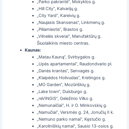
„Parko pakrantė“, Mokyklos g.
„Hill City“, Kalvarijų g.
„City Yard“, Kareivių g.
„Naujasis Skansenas“, Linkmenų g.
„Piliamiestis“, Brastos g.
„Vilnelės skverai“, Manufaktūrų g.
Šiuolaikinis miesto centras.
Kaunas:
„Matau Kauną“, Svirbygalos g.
„Upės apartamentai“, Raudondvario pl.
„Danės krantas“, Senvagės g.
„Klaipėdos Holivudas“, Kretingos g.
„MO Garden“, Mozūriškių g.
„Lake town“, Duisburgo g.
„reVINGIS“, Geležinio Vilko g.
„Nemunaičiai“, H. ir O. Minkovskių g.
„Namučiai“, Versmės g. 24, Jonučių II k.
„Nemuno parko namai“, Kęstučio g.
„Karoliniškių namai“, Sausio 13-osios g.