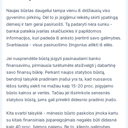
Naujas būstas daugeliui tampa vienu iš didžiausių viso
gyvenimo pirkinių. Dėl to jo įsigijimui reikėtų skirti ypatingą
dėmesį ir tam gerai pasiruošti. Tą padaryti nėra sunku -
bankai pateikia įvairias skaičiuokles ir papildomos
informacijos, kuri padeda iš anksto įvertinti savo galimybes.
Svarbiausia - visus pasiruošimo žingsnius atlikti iš eilės.
Jei nusprendėte būstą įsigyti pasinaudami banko
finansavimu, pirmiausia turėtumėte atsižvelgti į dabartinę
savo finansų būklę. Perkant naujos statybos būstą,
bendroji taisyklė pradiniam įnašui yra ta, kad nuosavos
lėšos turėtų siekti ne mažiau kaip 15-20 proc. įsigyjamo
būsto kainos ar vertės. Tačiau jei išsirinkote senesnės
statybos būstą, jums gali prireikti didesnio pradinio įnašo.
Kita svarbi taisyklė - mėnesio būsto paskolos įmoka kartu
su kitais finansiniais įsipareigojimais negalės būti didesnė
kaip 40 proc. šeimos pajamų. Be to, kliento galimybes