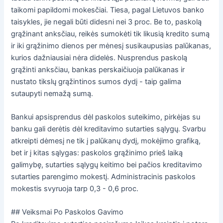
taikomi papildomi mokesčiai. Tiesa, pagal Lietuvos banko
taisykles, jie negali būti didesni nei 3 proc. Be to, paskolą
grąžinant anksčiau, reikės sumokėti tik likusią kredito sumą
ir iki grąžinimo dienos per mėnesį susikaupusias palūkanas,
kurios dažniausiai nėra didelės. Nusprendus paskolą
grąžinti anksčiau, bankas perskaičiuoja palūkanas ir
nustato tikslų grąžintinos sumos dydį - taip galima
sutaupyti nemažą sumą.
Bankui apsisprendus dėl paskolos suteikimo, pirkėjas su
banku gali derėtis dėl kreditavimo sutarties sąlygų. Svarbu
atkreipti dėmesį ne tik į palūkanų dydį, mokėjimo grafiką,
bet ir į kitas sąlygas: paskolos grąžinimo prieš laiką
galimybę, sutarties sąlygų keitimo bei pačios kreditavimo
sutarties parengimo mokestį. Administracinis paskolos
mokestis svyruoja tarp 0,3 - 0,6 proc.
## Veiksmai Po Paskolos Gavimo