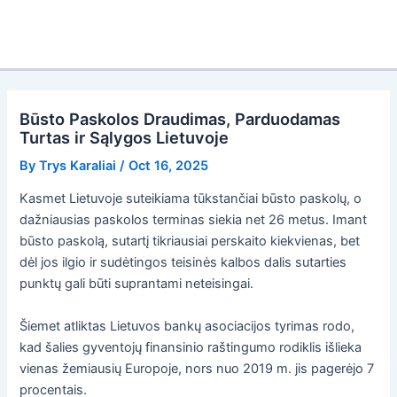
Būsto Paskolos Draudimas, Parduodamas
Turtas ir Sąlygos Lietuvoje
By
Trys Karaliai
/
Oct 16, 2025
Kasmet Lietuvoje suteikiama tūkstančiai būsto paskolų, o
dažniausias paskolos terminas siekia net 26 metus. Imant
būsto paskolą, sutartį tikriausiai perskaito kiekvienas, bet
dėl jos ilgio ir sudėtingos teisinės kalbos dalis sutarties
punktų gali būti suprantami neteisingai.
Šiemet atliktas Lietuvos bankų asociacijos tyrimas rodo,
kad šalies gyventojų finansinio raštingumo rodiklis išlieka
vienas žemiausių Europoje, nors nuo 2019 m. jis pagerėjo 7
procentais.