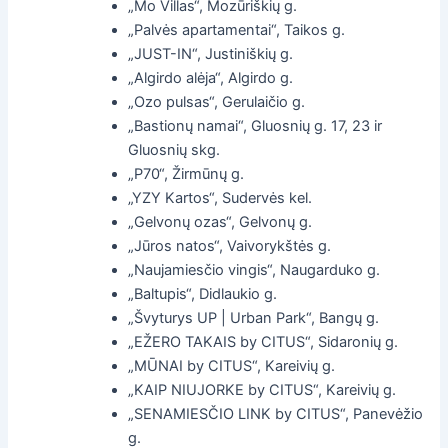
„Mo Villas“, Mozūriškių g.
„Palvės apartamentai“, Taikos g.
„JUST-IN“, Justiniškių g.
„Algirdo alėja“, Algirdo g.
„Ozo pulsas“, Gerulaičio g.
„Bastionų namai“, Gluosnių g. 17, 23 ir
Gluosnių skg.
„P70“, Žirmūnų g.
„YZY Kartos“, Sudervės kel.
„Gelvonų ozas“, Gelvonų g.
„Jūros natos“, Vaivorykštės g.
„Naujamiesčio vingis“, Naugarduko g.
„Baltupis“, Didlaukio g.
„Švyturys UP | Urban Park“, Bangų g.
„EŽERO TAKAIS by CITUS“, Sidaronių g.
„MŪNAI by CITUS“, Kareivių g.
„KAIP NIUJORKE by CITUS“, Kareivių g.
„SENAMIESČIO LINK by CITUS“, Panevėžio
g.