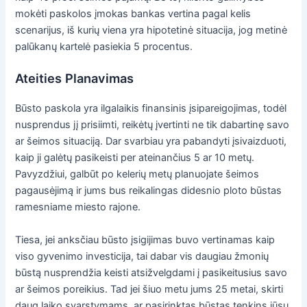
mokėti paskolos įmokas bankas vertina pagal kelis
scenarijus, iš kurių viena yra hipotetinė situacija, jog metinė
palūkanų kartelė pasiekia 5 procentus.
Ateities Planavimas
Būsto paskola yra ilgalaikis finansinis įsipareigojimas, todėl
nusprendus jį prisiimti, reikėtų įvertinti ne tik dabartinę savo
ar šeimos situaciją. Dar svarbiau yra pabandyti įsivaizduoti,
kaip ji galėtų pasikeisti per ateinančius 5 ar 10 metų.
Pavyzdžiui, galbūt po kelerių metų planuojate šeimos
pagausėjimą ir jums bus reikalingas didesnio ploto būstas
ramesniame miesto rajone.
Tiesa, jei anksčiau būsto įsigijimas buvo vertinamas kaip
viso gyvenimo investicija, tai dabar vis daugiau žmonių
būstą nusprendžia keisti atsižvelgdami į pasikeitusius savo
ar šeimos poreikius. Tad jei šiuo metu jums 25 metai, skirti
daug laiko svarstymams, ar pasirinktas būstas tenkins jūsų