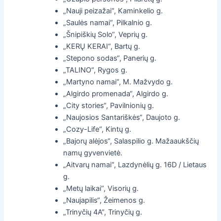
„Nauji peizažai“, Kaminkelio g.
„Saulės namai“, Pilkalnio g.
„Šnipiškių Solo“, Veprių g.
„KERŲ KERAI“, Bartų g.
„Stepono sodas“, Panerių g.
„TALINO“, Rygos g.
„Martyno namai“, M. Mažvydo g.
„Algirdo promenada“, Algirdo g.
„City stories“, Pavilnionių g.
„Naujosios Santariškės“, Daujoto g.
„Cozy-Life“, Kintų g.
„Bajorų alėjos“, Salaspilio g. Mažaaukščių
namų gyvenvietė.
„Aitvarų namai“, Lazdynėlių g. 16D / Lietaus
g.
„Metų laikai“, Visorių g.
„Naujapilis“, Žeimenos g.
„Trinyčių 4A“, Trinyčių g.