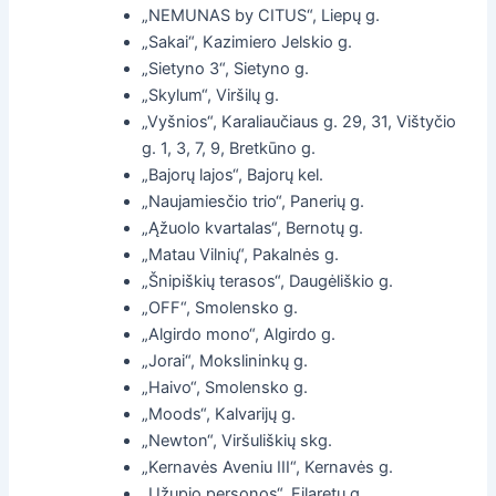
„NEMUNAS by CITUS“, Liepų g.
„Sakai“, Kazimiero Jelskio g.
„Sietyno 3“, Sietyno g.
„Skylum“, Viršilų g.
„Vyšnios“, Karaliaučiaus g. 29, 31, Vištyčio
g. 1, 3, 7, 9, Bretkūno g.
„Bajorų lajos“, Bajorų kel.
„Naujamiesčio trio“, Panerių g.
„Ąžuolo kvartalas“, Bernotų g.
„Matau Vilnių“, Pakalnės g.
„Šnipiškių terasos“, Daugėliškio g.
„OFF“, Smolensko g.
„Algirdo mono“, Algirdo g.
„Jorai“, Mokslininkų g.
„Haivo“, Smolensko g.
„Moods“, Kalvarijų g.
„Newton“, Viršuliškių skg.
„Kernavės Aveniu III“, Kernavės g.
„Užupio personos“, Filaretų g.