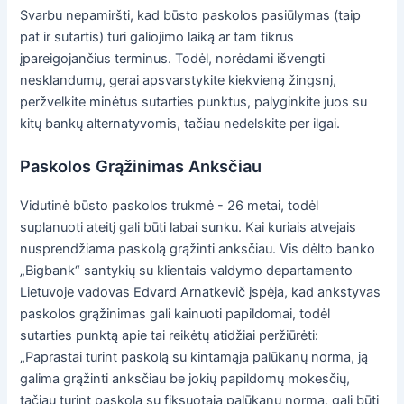
Svarbu nepamiršti, kad būsto paskolos pasiūlymas (taip
pat ir sutartis) turi galiojimo laiką ar tam tikrus
įpareigojančius terminus. Todėl, norėdami išvengti
nesklandumų, gerai apsvarstykite kiekvieną žingsnį,
peržvelkite minėtus sutarties punktus, palyginkite juos su
kitų bankų alternatyvomis, tačiau nedelskite per ilgai.
Paskolos Grąžinimas Anksčiau
Vidutinė būsto paskolos trukmė - 26 metai, todėl
suplanuoti ateitį gali būti labai sunku. Kai kuriais atvejais
nusprendžiama paskolą grąžinti anksčiau. Vis dėlto banko
„Bigbank“ santykių su klientais valdymo departamento
Lietuvoje vadovas Edvard Arnatkevič įspėja, kad ankstyvas
paskolos grąžinimas gali kainuoti papildomai, todėl
sutarties punktą apie tai reikėtų atidžiai peržiūrėti:
„Paprastai turint paskolą su kintamąja palūkanų norma, ją
galima grąžinti anksčiau be jokių papildomų mokesčių,
tačiau turint paskolą su fiksuotąja palūkanų norma, gali būti