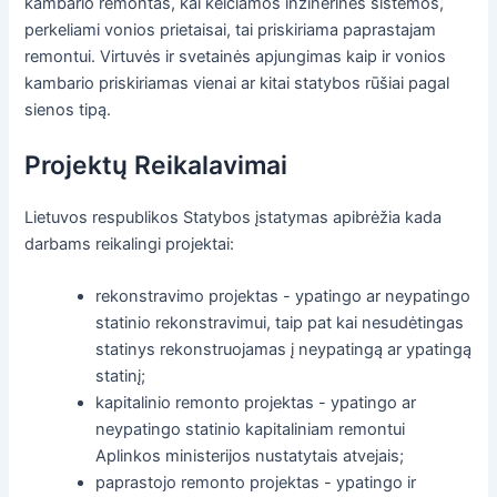
kambario remontas, kai keičiamos inžinerinės sistemos,
perkeliami vonios prietaisai, tai priskiriama paprastajam
remontui. Virtuvės ir svetainės apjungimas kaip ir vonios
kambario priskiriamas vienai ar kitai statybos rūšiai pagal
sienos tipą.
Projektų Reikalavimai
Lietuvos respublikos Statybos įstatymas apibrėžia kada
darbams reikalingi projektai:
rekonstravimo projektas - ypatingo ar neypatingo
statinio rekonstravimui, taip pat kai nesudėtingas
statinys rekonstruojamas į neypatingą ar ypatingą
statinį;
kapitalinio remonto projektas - ypatingo ar
neypatingo statinio kapitaliniam remontui
Aplinkos ministerijos nustatytais atvejais;
paprastojo remonto projektas - ypatingo ir