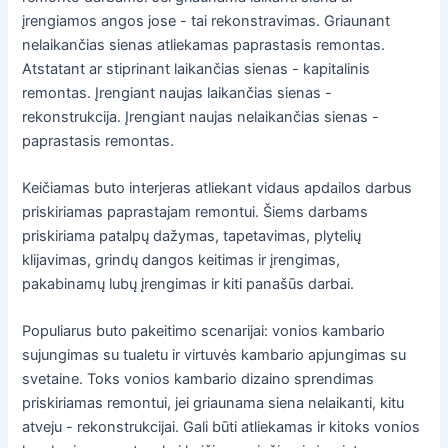
įrengiamos angos jose - tai rekonstravimas. Griaunant
nelaikančias sienas atliekamas paprastasis remontas.
Atstatant ar stiprinant laikančias sienas - kapitalinis
remontas. Įrengiant naujas laikančias sienas -
rekonstrukcija. Įrengiant naujas nelaikančias sienas -
paprastasis remontas.
Keičiamas buto interjeras atliekant vidaus apdailos darbus
priskiriamas paprastajam remontui. Šiems darbams
priskiriama patalpų dažymas, tapetavimas, plytelių
klijavimas, grindų dangos keitimas ir įrengimas,
pakabinamų lubų įrengimas ir kiti panašūs darbai.
Populiarus buto pakeitimo scenarijai: vonios kambario
sujungimas su tualetu ir virtuvės kambario apjungimas su
svetaine. Toks vonios kambario dizaino sprendimas
priskiriamas remontui, jei griaunama siena nelaikanti, kitu
atveju - rekonstrukcijai. Gali būti atliekamas ir kitoks vonios