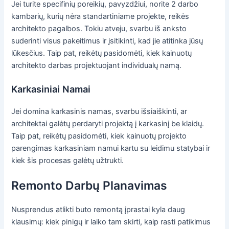
Jei turite specifinių poreikių, pavyzdžiui, norite 2 darbo
kambarių, kurių nėra standartiniame projekte, reikės
architekto pagalbos. Tokiu atveju, svarbu iš anksto
suderinti visus pakeitimus ir įsitikinti, kad jie atitinka jūsų
lūkesčius. Taip pat, reikėtų pasidomėti, kiek kainuotų
architekto darbas projektuojant individualų namą.
Karkasiniai Namai
Jei domina karkasinis namas, svarbu išsiaiškinti, ar
architektai galėtų perdaryti projektą į karkasinį be klaidų.
Taip pat, reikėtų pasidomėti, kiek kainuotų projekto
parengimas karkasiniam namui kartu su leidimu statybai ir
kiek šis procesas galėtų užtrukti.
Remonto Darbų Planavimas
Nusprendus atlikti buto remontą įprastai kyla daug
klausimų: kiek pinigų ir laiko tam skirti, kaip rasti patikimus