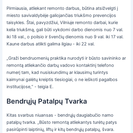
Pirmiausia, atliekant remonto darbus, būtina atsižvelgti į
miesto savivaldybėje galiojančias triukšmo prevencijos
taisykles. Štai, pavyzdžiui, Vilniuje remonto darbai, kurie
kelia triukšmą, gali būti vykdomi darbo dienomis nuo 7 val.
iki 18 val., o poilsio ir švenčių dienomis nuo 9 val. iki 17 val.
Kaune darbus atlikti galima ilgiau - iki 22 val.
„Graži bendruomenių praktika nurodyti ir būsto savininko ar
remontą atliekančio darbų vadovo kontaktinį telefono
numerį tam, kad nusiskundimų ar klausimų turintys
kaimynai galėtų kreiptis tiesiogiai, o ne ieškoti pagalbos
institucijose,“ - teigia E.
Bendrųjų Patalpų Tvarka
Kitas svarbus niuansas - bendrųjų daugiabučio namo
patalpų tvarka. „Būsto remontą atliekantys turėtų patys
pasirūpinti laiptinių, liftų ir kitų bendrųjų patalpų, švara.