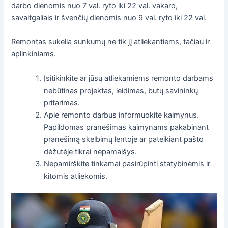
darbo dienomis nuo 7 val. ryto iki 22 val. vakaro,
savaitgaliais ir švenčių dienomis nuo 9 val. ryto iki 22 val.
Remontas sukelia sunkumų ne tik jį atliekantiems, tačiau ir
aplinkiniams.
Įsitikinkite ar jūsų atliekamiems remonto darbams
nebūtinas projektas, leidimas, butų savininkų
pritarimas.
Apie remonto darbus informuokite kaimynus.
Papildomas pranešimas kaimynams pakabinant
pranešimą skelbimų lentoje ar pateikiant pašto
dėžutėje tikrai nepamaišys.
Nepamirškite tinkamai pasirūpinti statybinėmis ir
kitomis atliekomis.