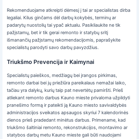
Rekomenduojame atkreipti dėmesį į tai ar specialistas dirba
legaliai. Kilus ginčams dėl darbų kokybės, terminų ar
padarytų nuostolių tai ypač aktualu. Pasikliaukite ne tik
pažįstamų, bet ir tik gerai remonto ir statybų sritį
išmanančių pažįstamų rekomendacijomis, paprašykite
specialistų parodyti savo darbų pavyzdžius.
Triukšmo Prevencija ir Kaimynai
Specialistų paieškos, medžiagų bei įrangos pirkimas,
remonto darbai bei jų priežiūra pareikalaus nemažai laiko,
tačiau yra dalykų, kurių taip pat nevertėtų pamiršti. Prieš
atliekant remonto darbus Kauno mieste privaloma užpildyti
pranešimo formą ir pateikti ją Kauno miesto savivaldybės
administracijos sveikatos apsaugos skyriui 7 kalendorinės
dienos prieš pradedant minėtus darbus. Primename, kad
triukšmo šaltiniai remonto, rekonstrukcijos, montavimo ar
statybos darbų metu Kauno mieste gali būti naudojami