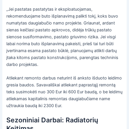
„Jei pastatas pastatytas ir eksploatuojamas,
rekomenduojame buto išplanavimą palikti tokį, koks buvo
numatytas daugiabučio namo projekte. Griaunat, ardant
sienas keičiasi pastato apkrovos, didėja trūkių pastato
sienose susiformavimo, pastato griuvimo rizika. Jei visgi
labai norima buto išplanavimą pakeisti, prieš tai turi būti
įvertinama esama pastato būklė, planuojamų atlikti darbų
įtaka kitoms pastato konstrukcijoms, parengtas techninis
darbo projektas.
Atliekant remonto darbus neturint iš anksto išduoto leidimo
gresia baudos. Savavališkai atliekant paprastąjį remontą
teks susimokėti nuo 300 Eur iki 600 Eur baudą, o be leidimų
atliekamas kapitalinis remontas daugiabučiame name
užtraukia baudą iki 2300 Eur.
Sezoniniai Darbai: Radiatorių
Keitimas