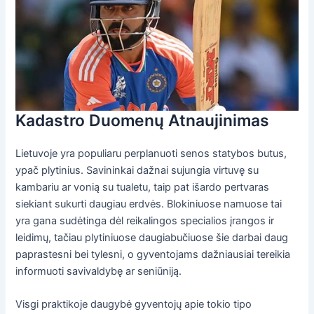
Kadastro Duomenų Atnaujinimas
Lietuvoje yra populiaru perplanuoti senos statybos butus,
ypač plytinius. Savininkai dažnai sujungia virtuvę su
kambariu ar vonią su tualetu, taip pat išardo pertvaras
siekiant sukurti daugiau erdvės. Blokiniuose namuose tai
yra gana sudėtinga dėl reikalingos specialios įrangos ir
leidimų, tačiau plytiniuose daugiabučiuose šie darbai daug
paprastesni bei tylesni, o gyventojams dažniausiai tereikia
informuoti savivaldybę ar seniūniją.
Visgi praktikoje daugybė gyventojų apie tokio tipo