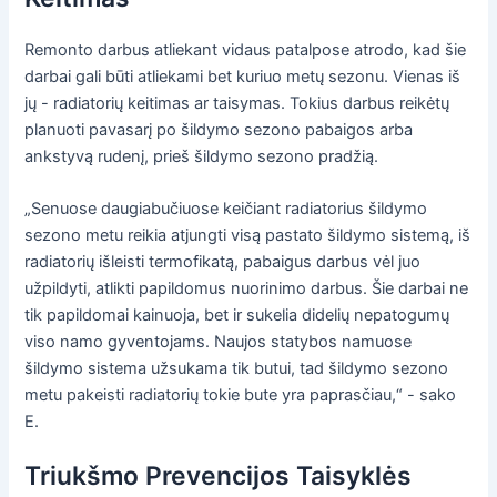
Remonto darbus atliekant vidaus patalpose atrodo, kad šie
darbai gali būti atliekami bet kuriuo metų sezonu. Vienas iš
jų - radiatorių keitimas ar taisymas. Tokius darbus reikėtų
planuoti pavasarį po šildymo sezono pabaigos arba
ankstyvą rudenį, prieš šildymo sezono pradžią.
„Senuose daugiabučiuose keičiant radiatorius šildymo
sezono metu reikia atjungti visą pastato šildymo sistemą, iš
radiatorių išleisti termofikatą, pabaigus darbus vėl juo
užpildyti, atlikti papildomus nuorinimo darbus. Šie darbai ne
tik papildomai kainuoja, bet ir sukelia didelių nepatogumų
viso namo gyventojams. Naujos statybos namuose
šildymo sistema užsukama tik butui, tad šildymo sezono
metu pakeisti radiatorių tokie bute yra paprasčiau,“ - sako
E.
Triukšmo Prevencijos Taisyklės