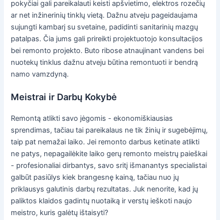
pokyčiai gali pareikalauti keisti apšvietimo, elektros rozečių
ar net inžinerinių tinklų vietą. Dažnu atveju pageidaujama
sujungti kambarį su svetaine, padidinti sanitarinių mazgų
patalpas. Čia jums gali prireikti projektuotojo konsultacijos
bei remonto projekto. Buto ribose atnaujinant vandens bei
nuotekų tinklus dažnu atveju būtina remontuoti ir bendrą
namo vamzdyną.
Meistrai ir Darbų Kokybė
Remontą atlikti savo jėgomis - ekonomiškiausias
sprendimas, tačiau tai pareikalaus ne tik žinių ir sugebėjimų,
taip pat nemažai laiko. Jei remonto darbus ketinate atlikti
ne patys, nepagailėkite laiko gerų remonto meistrų paieškai
- profesionaliai dirbantys, savo sritį išmanantys specialistai
galbūt pasiūlys kiek brangesnę kainą, tačiau nuo jų
priklausys galutinis darbų rezultatas. Juk nenorite, kad jų
paliktos klaidos gadintų nuotaiką ir verstų ieškoti naujo
meistro, kuris galėtų ištaisyti?