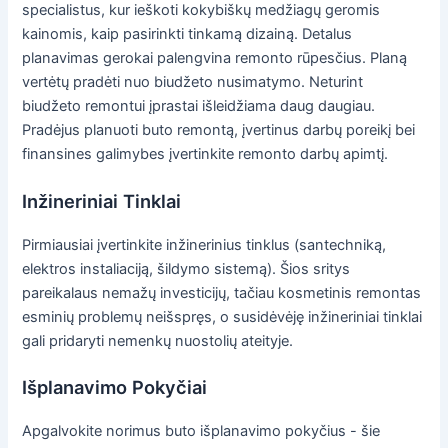
specialistus, kur ieškoti kokybiškų medžiagų geromis
kainomis, kaip pasirinkti tinkamą dizainą. Detalus
planavimas gerokai palengvina remonto rūpesčius. Planą
vertėtų pradėti nuo biudžeto nusimatymo. Neturint
biudžeto remontui įprastai išleidžiama daug daugiau.
Pradėjus planuoti buto remontą, įvertinus darbų poreikį bei
finansines galimybes įvertinkite remonto darbų apimtį.
Inžineriniai Tinklai
Pirmiausiai įvertinkite inžinerinius tinklus (santechniką,
elektros instaliaciją, šildymo sistemą). Šios sritys
pareikalaus nemažų investicijų, tačiau kosmetinis remontas
esminių problemų neišspręs, o susidėvėję inžineriniai tinklai
gali pridaryti nemenkų nuostolių ateityje.
Išplanavimo Pokyčiai
Apgalvokite norimus buto išplanavimo pokyčius - šie