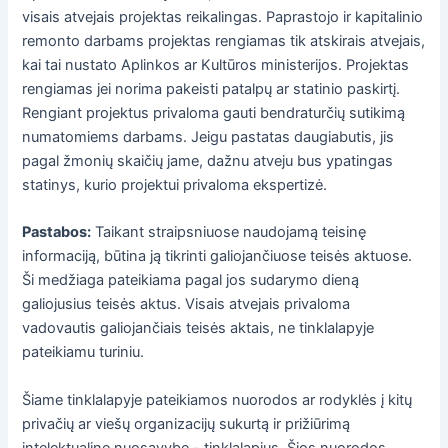
visais atvejais projektas reikalingas. Paprastojo ir kapitalinio
remonto darbams projektas rengiamas tik atskirais atvejais,
kai tai nustato Aplinkos ar Kultūros ministerijos. Projektas
rengiamas jei norima pakeisti patalpų ar statinio paskirtį.
Rengiant projektus privaloma gauti bendraturčių sutikimą
numatomiems darbams. Jeigu pastatas daugiabutis, jis
pagal žmonių skaičių jame, dažnu atveju bus ypatingas
statinys, kurio projektui privaloma ekspertizė.
Pastabos:
Taikant straipsniuose naudojamą teisinę
informaciją, būtina ją tikrinti galiojančiuose teisės aktuose.
Ši medžiaga pateikiama pagal jos sudarymo dieną
galiojusius teisės aktus. Visais atvejais privaloma
vadovautis galiojančiais teisės aktais, ne tinklalapyje
pateikiamu turiniu.
Šiame tinklalapyje pateikiamos nuorodos ar rodyklės į kitų
privačių ar viešų organizacijų sukurtą ir prižiūrimą
intelektualinę nuosavybę - tinklalapius. Šios nuorodos