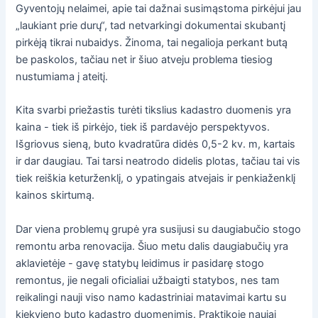
Gyventojų nelaimei, apie tai dažnai susimąstoma pirkėjui jau
„laukiant prie durų“, tad netvarkingi dokumentai skubantį
pirkėją tikrai nubaidys. Žinoma, tai negalioja perkant butą
be paskolos, tačiau net ir šiuo atveju problema tiesiog
nustumiama į ateitį.
Kita svarbi priežastis turėti tikslius kadastro duomenis yra
kaina - tiek iš pirkėjo, tiek iš pardavėjo perspektyvos.
Išgriovus sieną, buto kvadratūra didės 0,5-2 kv. m, kartais
ir dar daugiau. Tai tarsi neatrodo didelis plotas, tačiau tai vis
tiek reiškia keturženklį, o ypatingais atvejais ir penkiaženklį
kainos skirtumą.
Dar viena problemų grupė yra susijusi su daugiabučio stogo
remontu arba renovacija. Šiuo metu dalis daugiabučių yra
aklavietėje - gavę statybų leidimus ir pasidarę stogo
remontus, jie negali oficialiai užbaigti statybos, nes tam
reikalingi nauji viso namo kadastriniai matavimai kartu su
kiekvieno buto kadastro duomenimis. Praktikoje naujai