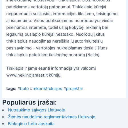
pateikiamos vartotojų patogumui. Tinklalapio kūrėjai
negarantuoja susijusios informacijos tikslumo, teisingumo
ar išsamumo. Visos publikuojamos nuorodos yra viešai
prieinamos internete, todėl už jų kokybę, reklamą bei
legalumą puslapio kūrėjai neatsako. Nuorodų į kitus
tinklalapius naudojimas nereiškia jų autorinių teisių
pasisavinimo - vartotojas nukreipiamas tiesiai į šiuos
tinklalapius pateikiant tiesioginę nuorodą į šaltinį.
Tinklapis ir jame esanti informacija yra valdomi
www.nekilnojamast.lt kūrėjų.
tags:
#
buto
#
rekonstrukcijos
#
projektai
Populiarūs įrašai:
Nutraukimo sąlygos Lietuvoje
Žemės naudojimo reglamentavimas Lietuvoje
Biologinio turto apskaita