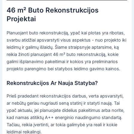
46 m² Buto Rekonstrukcijos
Projektai
Planuojant buto rekonstrukciją, ypač kai plotas yra ribotas,
svarbu atidžiai apsvarstyti visus aspektus - nuo projekto iki
leidimų ir galimų išlaidų. Šiame straipsnyje aptarsime, ką
reikia žinoti planuojant 46 m² buto rekonstrukciją, kokie
galimi išplanavimo pakeitimai ir kokios yra preliminarios
projekto parengimo bei statybos leidimo gavimo kainos.
Rekonstrukcijos Ar Nauja Statyba?
Prieš pradedant rekonstrukcijos darbus, verta apsvarstyti,
ar nebūtų geriau nugriauti seną statinį ir statyti naują. Tai
ypač aktualu, jei planuojate didelius pakeitimus arba norite,
kad namas atitiktų A++ energinio naudingumo standartą.
Tačiau, reikia įvertinti, ar tokia galimybė yra reali ir kokie
leidimai reikalingi.