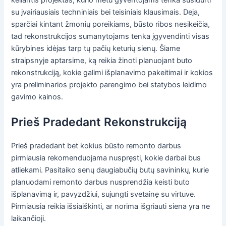
keliantis projektas, kurio metu gyventojams tenka susidurti
su įvairiausiais techniniais bei teisiniais klausimais. Deja,
sparčiai kintant žmonių poreikiams, būsto ribos nesikeičia,
tad rekonstrukcijos sumanytojams tenka įgyvendinti visas
kūrybines idėjas tarp tų pačių keturių sienų. Šiame
straipsnyje aptarsime, ką reikia žinoti planuojant buto
rekonstrukciją, kokie galimi išplanavimo pakeitimai ir kokios
yra preliminarios projekto parengimo bei statybos leidimo
gavimo kainos.
Prieš Pradedant Rekonstrukciją
Prieš pradedant bet kokius būsto remonto darbus
pirmiausia rekomenduojama nuspręsti, kokie darbai bus
atliekami. Pasitaiko senų daugiabučių butų savininkų, kurie
planuodami remonto darbus nusprendžia keisti buto
išplanavimą ir, pavyzdžiui, sujungti svetainę su virtuve.
Pirmiausia reikia išsiaiškinti, ar norima išgriauti siena yra ne
laikančioji.