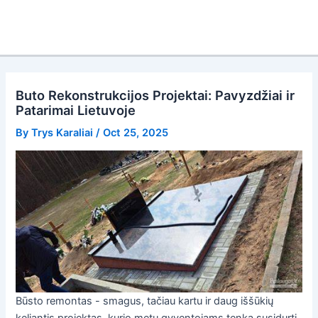
Buto Rekonstrukcijos Projektai: Pavyzdžiai ir
Patarimai Lietuvoje
By
Trys Karaliai
/
Oct 25, 2025
Būsto remontas - smagus, tačiau kartu ir daug iššūkių