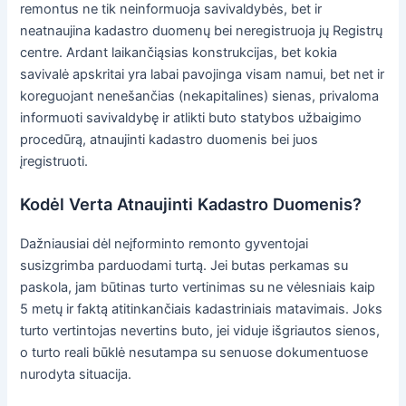
remontus ne tik neinformuoja savivaldybės, bet ir
neatnaujina kadastro duomenų bei neregistruoja jų Registrų
centre. Ardant laikančiąsias konstrukcijas, bet kokia
savivalė apskritai yra labai pavojinga visam namui, bet net ir
koreguojant nenešančias (nekapitalines) sienas, privaloma
informuoti savivaldybę ir atlikti buto statybos užbaigimo
procedūrą, atnaujinti kadastro duomenis bei juos
įregistruoti.
Kodėl Verta Atnaujinti Kadastro Duomenis?
Dažniausiai dėl neįforminto remonto gyventojai
susizgrimba parduodami turtą. Jei butas perkamas su
paskola, jam būtinas turto vertinimas su ne vėlesniais kaip
5 metų ir faktą atitinkančiais kadastriniais matavimais. Joks
turto vertintojas nevertins buto, jei viduje išgriautos sienos,
o turto reali būklė nesutampa su senuose dokumentuose
nurodyta situacija.