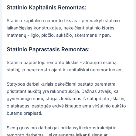
Statinio Kapitalinis Remontas:
Statinio kapitalinio remonto tikslas - pertvarkyti statinio
laikančiąsias konstrukcijas, nekeičiant statinio išorės
matmenų - ilgio, pločio, aukščio, skersmens ir pan.
Statinio Paprastasis Remontas:
Statinio paprastojo remonto tikslas - atnaujinti esamą
statinį, jo nerekonstruojant ir kapitališkai neremontuojant.
Statybos darbai kuriais pakeičiami pastato parametrai
pristatant aukštą yra rekonstrukcija. Dažnas atvejis, kai
gyvenamųjų namų stogas keičiamas iš sutapdinto į šlaitinį,
o atsiradusi pastogės erdvė išnaudojama viršutinio aukšto
butams praplėsti.
Sienų griovimo darbai gali priklausyti rekonstrukcijai ir
remonto darbams. Jei griaunama laikanti siena ar