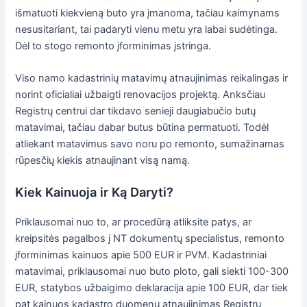
išmatuoti kiekvieną buto yra įmanoma, tačiau kaimynams
nesusitariant, tai padaryti vienu metu yra labai sudėtinga.
Dėl to stogo remonto įforminimas įstringa.
Viso namo kadastrinių matavimų atnaujinimas reikalingas ir
norint oficialiai užbaigti renovacijos projektą. Anksčiau
Registrų centrui dar tikdavo senieji daugiabučio butų
matavimai, tačiau dabar butus būtina permatuoti. Todėl
atliekant matavimus savo noru po remonto, sumažinamas
rūpesčių kiekis atnaujinant visą namą.
Kiek Kainuoja ir Ką Daryti?
Priklausomai nuo to, ar procedūrą atliksite patys, ar
kreipsitės pagalbos į NT dokumentų specialistus, remonto
įforminimas kainuos apie 500 EUR ir PVM. Kadastriniai
matavimai, priklausomai nuo buto ploto, gali siekti 100-300
EUR, statybos užbaigimo deklaracija apie 100 EUR, dar tiek
pat kainuos kadastro duomenų atnaujinimas Registrų