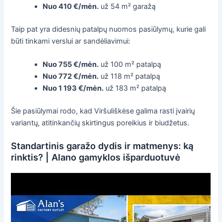
Nuo 410 €/mėn.
už 54 m² garažą
Taip pat yra didesnių patalpų nuomos pasiūlymų, kurie gali
būti tinkami verslui ar sandėliavimui:
Nuo 755 €/mėn.
už 100 m² patalpą
Nuo 772 €/mėn.
už 118 m² patalpą
Nuo 1 193 €/mėn.
už 183 m² patalpą
Šie pasiūlymai rodo, kad Viršuliškėse galima rasti įvairių
variantų, atitinkančių skirtingus poreikius ir biudžetus.
Standartinis garažo dydis ir matmenys: ką
rinktis? | Alano gamyklos išparduotuvė