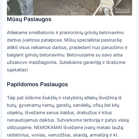
Mūsų Paslaugos
Atliekame smėlbetonio ir pramoninių grindų betonavimo
darbus įvairiose patalpose. Mūsų specialistai pasiruošę
atlikti visus reikiamus darbus, pradedant nuo paruošimo ir
baigiant grindų betonavimu. Betonuojame su savo arba
užsakovo medžiagomis. Suteikiame garantiją ir išrašome
sąskaitas!
Papildomos Paslaugos
Taip pat siūlome šiukšlių ir statybinių atliekų išvežimą iš
butų, gyvenamų namų, garažų, sandėlių, ofisų bei kitų
objektų. Išvežame senus baldus, drabužius ir kitus
nenaudojamus daiktus. Sutvarkome teritoriją ir patys viską
utilizuojame. NEMOKAMAI išvežame įvairų metalo laužą:
radiatorius, vonias, vamzdžius, skardą, armatūrą ir kt.