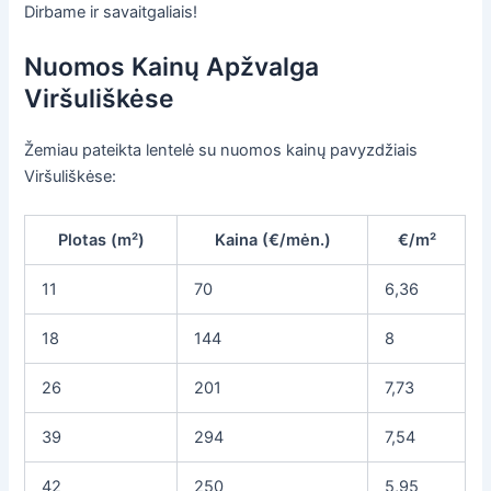
Dirbame ir savaitgaliais!
Nuomos Kainų Apžvalga
Viršuliškėse
Žemiau pateikta lentelė su nuomos kainų pavyzdžiais
Viršuliškėse:
Plotas (m²)
Kaina (€/mėn.)
€/m²
11
70
6,36
18
144
8
26
201
7,73
39
294
7,54
42
250
5,95