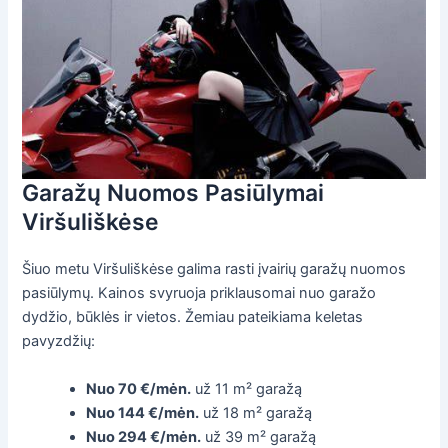
Garažų Nuomos Pasiūlymai
Viršuliškėse
Šiuo metu Viršuliškėse galima rasti įvairių garažų nuomos
pasiūlymų. Kainos svyruoja priklausomai nuo garažo
dydžio, būklės ir vietos. Žemiau pateikiama keletas
pavyzdžių:
Nuo 70 €/mėn.
už 11 m² garažą
Nuo 144 €/mėn.
už 18 m² garažą
Nuo 294 €/mėn.
už 39 m² garažą