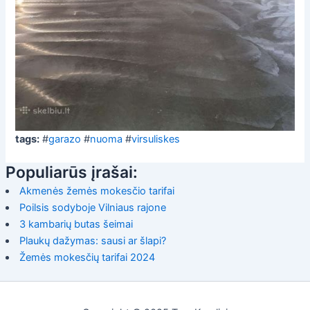
tags:
#
garazo
#
nuoma
#
virsuliskes
Populiarūs įrašai:
Akmenės žemės mokesčio tarifai
Poilsis sodyboje Vilniaus rajone
3 kambarių butas šeimai
Plaukų dažymas: sausi ar šlapi?
Žemės mokesčių tarifai 2024