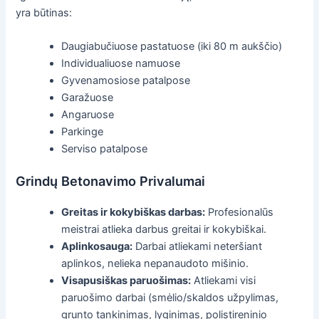
yra būtinas:
Daugiabučiuose pastatuose (iki 80 m aukščio)
Individualiuose namuose
Gyvenamosiose patalpose
Garažuose
Angaruose
Parkinge
Serviso patalpose
Grindų Betonavimo Privalumai
Greitas ir kokybiškas darbas:
Profesionalūs
meistrai atlieka darbus greitai ir kokybiškai.
Aplinkosauga:
Darbai atliekami neteršiant
aplinkos, nelieka nepanaudoto mišinio.
Visapusiškas paruošimas:
Atliekami visi
paruošimo darbai (smėlio/skaldos užpylimas,
grunto tankinimas, lyginimas, polistireninio