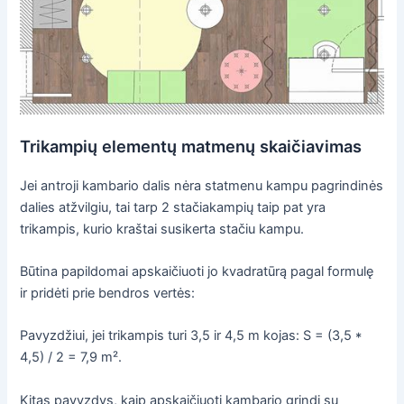
Trikampių elementų matmenų skaičiavimas
Jei antroji kambario dalis nėra statmenu kampu pagrindinės
dalies atžvilgiu, tai tarp 2 stačiakampių taip pat yra
trikampis, kurio kraštai susikerta stačiu kampu.
Būtina papildomai apskaičiuoti jo kvadratūrą pagal formulę
ir pridėti prie bendros vertės:
Pavyzdžiui, jei trikampis turi 3,5 ir 4,5 m kojas: S = (3,5 *
4,5) / 2 = 7,9 m².
Kitas pavyzdys, kaip apskaičiuoti kambario grindį su