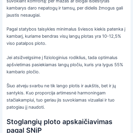
suvokiant komfortą: per mažas ar blogai išdėstytas
kambarys daro nepatogų ir tamsų, per didelis žmogus gali
jaustis nesaugiai.
Pagal statybos taisykles minimalus šviesos kiekis patenka į
kambarį, kuriame bendras visų langų plotas yra 10-12,5%
viso patalpos ploto.
Jei atsižvelgsime į fiziologinius rodiklius, tada optimalus
apšvietimas pasiekiamas langų pločiu, kuris yra lygus 55%
kambario pločio.
Šiuo atveju svarbu ne tik lango plotis ir aukštis, bet ir jų
santykis. Kuo proporcija artimesnė harmoningam
stačiakampiui, tuo geriau jis suvokiamas vizualiai ir tuo
patogiau jį naudoti.
Stoglangių ploto apskaičiavimas
pagal SNiP