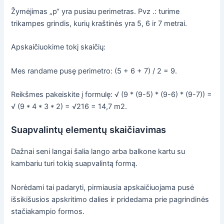
Žymėjimas „p“ yra pusiau perimetras. Pvz .: turime
trikampes grindis, kurių kraštinės yra 5, 6 ir 7 metrai.
Apskaičiuokime tokį skaičių:
Mes randame pusę perimetro: (5 + 6 + 7) / 2 = 9.
Reikšmes pakeiskite į formulę: √ (9 * (9-5) * (9-6) * (9-7)) =
√ (9 * 4 * 3 * 2) = √216 = 14,7 m2.
Suapvalintų elementų skaičiavimas
Dažnai seni langai šalia lango arba balkone kartu su
kambariu turi tokią suapvalintą formą.
Norėdami tai padaryti, pirmiausia apskaičiuojama pusė
išsikišusios apskritimo dalies ir pridedama prie pagrindinės
stačiakampio formos.