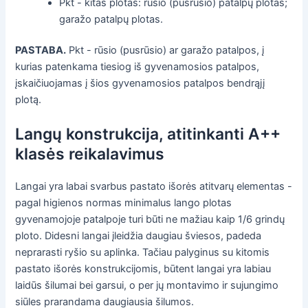
Pkt - kitas plotas: rūsio (pusrūsio) patalpų plotas;
garažo patalpų plotas.
PASTABA.
Pkt - rūsio (pusrūsio) ar garažo patalpos, į
kurias patenkama tiesiog iš gyvenamosios patalpos,
įskaičiuojamas į šios gyvenamosios patalpos bendrąjį
plotą.
Langų konstrukcija, atitinkanti A++
klasės reikalavimus
Langai yra labai svarbus pastato išorės atitvarų elementas -
pagal higienos normas minimalus lango plotas
gyvenamojoje patalpoje turi būti ne mažiau kaip 1/6 grindų
ploto. Didesni langai įleidžia daugiau šviesos, padeda
neprarasti ryšio su aplinka. Tačiau palyginus su kitomis
pastato išorės konstrukcijomis, būtent langai yra labiau
laidūs šilumai bei garsui, o per jų montavimo ir sujungimo
siūles prarandama daugiausia šilumos.