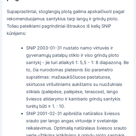
Supaprastintai, stoglangių plotą galima apskaičiuoti pagal
rekomenduojamus santykius tarp langų ir grindų ploto.
Toliau pateikiami pagrindiniai ištraukos iš kelių SNiP
kūrėjams:
SNiP 2003-01-31 nustato namo virtuvės ir
gyvenamųjų patalpų stiklo ir viso grindų ploto
santykį - jie turi atlaikyti 1: 5,5 - 1: 8 diapazoną. Be
to, čia nurodomas platesnis šio parametro
supratimas: mažaaukščiuose pastatuose,
skirtuose viršutiniams aukštams su nuožulniais
stiklais (palėpėse, palėpėse, terasose), lango
šviesos atidarymo ir kambario grindų santykis
turėtų būti ≥ 1. : 10.
SNiP 2001-02-31 apibrėžia natūralios šviesos
srauto per lango angas virtuvėje ir svetainėje
reikalavimus. Optimalią natūralaus šviesos srauto
vertę užtikrins įstiklinimo ir grindų ploto santykis