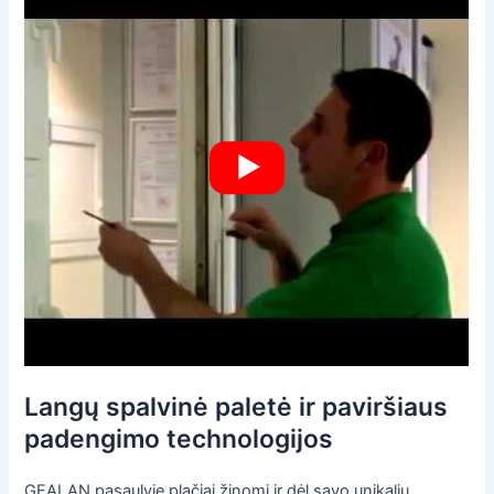
Langų spalvinė paletė ir paviršiaus
padengimo technologijos
GEALAN pasaulyje plačiai žinomi ir dėl savo unikalių