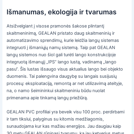
Išmanumas, ekologija ir tvarumas
Atsižvelgiant į visose pramonės šakose plintantį
skaitmeninimą, GEALAN pristato daug skaitmeninių ir
automatizavimo sprendimų, kurie leidžia langų sistemas
integruoti į išmaniųjų namų sistemą. Taip pat GEALAN
langų sistemos nuo šiol gali turėti lango konstrukcijoje
integruotą išmanųjį „IPS“ lango lustą, vadinamą „lango
pasu“. Šis lustas išsaugo visus aktualius lango bei objekto
duomenis. Tai palengvina daugybę su langais susijusių
procesų: eksploataciją, remontą ar net utilizavimą ateityje,
na, o namo šeimininkui skaitmeniniu būdu nuolat
primenama apie tinkamą langų priežiūrą.
GEALAN PVC profiliai yra beveik visu 100 proc. perdirbami
ir tam tikslui, palyginus su kitomis medžiagomis,
sunaudojama kur kas mažiau energijos. Jau daugiau kaip
30 metų GEALAN rūpinasi tvarumu, ką jau ketverius metus