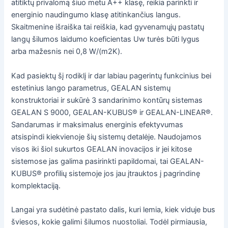
atitiktų privalomą šiuo metu A++ klasę, reikia parinkti ir
energinio naudingumo klasę atitinkančius langus.
Skaitmenine išraiška tai reiškia, kad gyvenamųjų pastatų
langų šilumos laidumo koeficientas Uw turės būti lygus
arba mažesnis nei 0,8 W/(m2K).
Kad pasiektų šį rodiklį ir dar labiau pagerintų funkcinius bei
estetinius lango parametrus, GEALAN sistemų
konstruktoriai ir sukūrė 3 sandarinimo kontūrų sistemas
GEALAN S 9000, GEALAN-KUBUS® ir GEALAN-LINEAR®.
Sandarumas ir maksimalus energinis efektyvumas
atsispindi kiekvienoje šių sistemų detalėje. Naudojamos
visos iki šiol sukurtos GEALAN inovacijos ir jei kitose
sistemose jas galima pasirinkti papildomai, tai GEALAN-
KUBUS® profilių sistemoje jos jau įtrauktos į pagrindinę
komplektaciją.
Langai yra sudėtinė pastato dalis, kuri lemia, kiek viduje bus
šviesos, kokie galimi šilumos nuostoliai. Todėl pirmiausia,