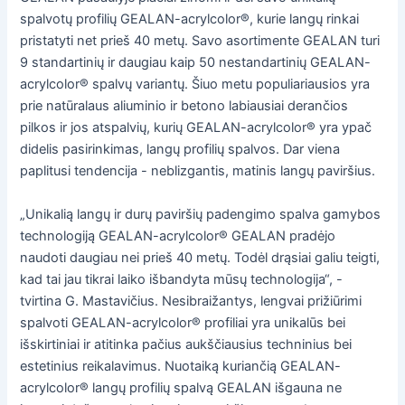
spalvotų profilių GEALAN-acrylcolor®, kurie langų rinkai
pristatyti net prieš 40 metų. Savo asortimente GEALAN turi
9 standartinių ir daugiau kaip 50 nestandartinių GEALAN-
acrylcolor® spalvų variantų. Šiuo metu populiariausios yra
prie natūralaus aliuminio ir betono labiausiai derančios
pilkos ir jos atspalvių, kurių GEALAN-acrylcolor® yra ypač
didelis pasirinkimas, langų profilių spalvos. Dar viena
paplitusi tendencija - neblizgantis, matinis langų paviršius.
„Unikalią langų ir durų paviršių padengimo spalva gamybos
technologiją GEALAN-acrylcolor® GEALAN pradėjo
naudoti daugiau nei prieš 40 metų. Todėl drąsiai galiu teigti,
kad tai jau tikrai laiko išbandyta mūsų technologija“, -
tvirtina G. Mastavičius. Nesibraižantys, lengvai prižiūrimi
spalvoti GEALAN-acrylcolor® profiliai yra unikalūs bei
išskirtiniai ir atitinka pačius aukščiausius techninius bei
estetinius reikalavimus. Nuotaiką kuriančią GEALAN-
acrylcolor® langų profilių spalvą GEALAN išgauna ne