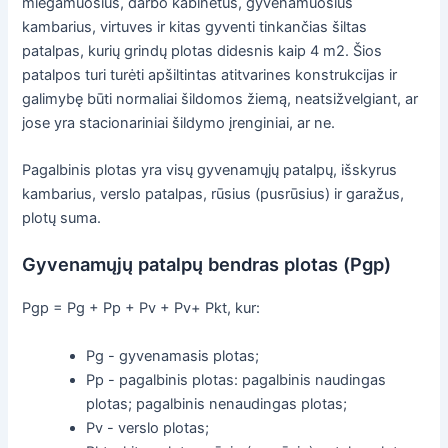
miegamuosius, darbo kabinetus, gyvenamuosius
kambarius, virtuves ir kitas gyventi tinkančias šiltas
patalpas, kurių grindų plotas didesnis kaip 4 m2. Šios
patalpos turi turėti apšiltintas atitvarines konstrukcijas ir
galimybę būti normaliai šildomos žiemą, neatsižvelgiant, ar
jose yra stacionariniai šildymo įrenginiai, ar ne.
Pagalbinis plotas yra visų gyvenamųjų patalpų, išskyrus
kambarius, verslo patalpas, rūsius (pusrūsius) ir garažus,
plotų suma.
Gyvenamųjų patalpų bendras plotas (Pgp)
Pgp = Pg + Pp + Pv + Pv+ Pkt, kur:
Pg - gyvenamasis plotas;
Pp - pagalbinis plotas: pagalbinis naudingas
plotas; pagalbinis nenaudingas plotas;
Pv - verslo plotas;