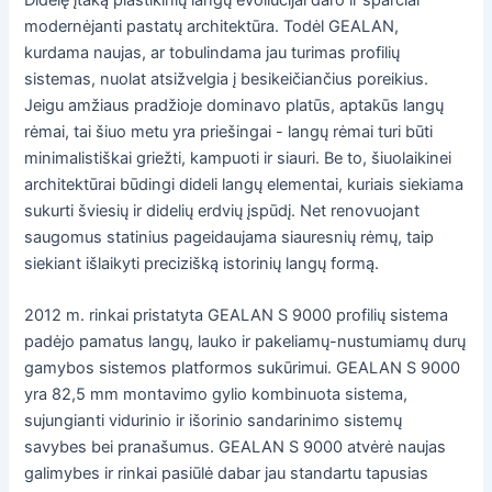
modernėjanti pastatų architektūra. Todėl GEALAN,
kurdama naujas, ar tobulindama jau turimas profilių
sistemas, nuolat atsižvelgia į besikeičiančius poreikius.
Jeigu amžiaus pradžioje dominavo platūs, aptakūs langų
rėmai, tai šiuo metu yra priešingai - langų rėmai turi būti
minimalistiškai griežti, kampuoti ir siauri. Be to, šiuolaikinei
architektūrai būdingi dideli langų elementai, kuriais siekiama
sukurti šviesių ir didelių erdvių įspūdį. Net renovuojant
saugomus statinius pageidaujama siauresnių rėmų, taip
siekiant išlaikyti precizišką istorinių langų formą.
2012 m. rinkai pristatyta GEALAN S 9000 profilių sistema
padėjo pamatus langų, lauko ir pakeliamų-nustumiamų durų
gamybos sistemos platformos sukūrimui. GEALAN S 9000
yra 82,5 mm montavimo gylio kombinuota sistema,
sujungianti vidurinio ir išorinio sandarinimo sistemų
savybes bei pranašumus. GEALAN S 9000 atvėrė naujas
galimybes ir rinkai pasiūlė dabar jau standartu tapusias