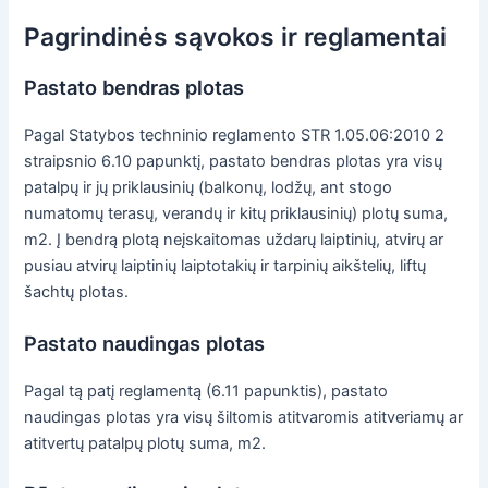
Pagrindinės sąvokos ir reglamentai
Pastato bendras plotas
Pagal Statybos techninio reglamento STR 1.05.06:2010 2
straipsnio 6.10 papunktį, pastato bendras plotas yra visų
patalpų ir jų priklausinių (balkonų, lodžų, ant stogo
numatomų terasų, verandų ir kitų priklausinių) plotų suma,
m2. Į bendrą plotą neįskaitomas uždarų laiptinių, atvirų ar
pusiau atvirų laiptinių laiptotakių ir tarpinių aikštelių, liftų
šachtų plotas.
Pastato naudingas plotas
Pagal tą patį reglamentą (6.11 papunktis), pastato
naudingas plotas yra visų šiltomis atitvaromis atitveriamų ar
atitvertų patalpų plotų suma, m2.