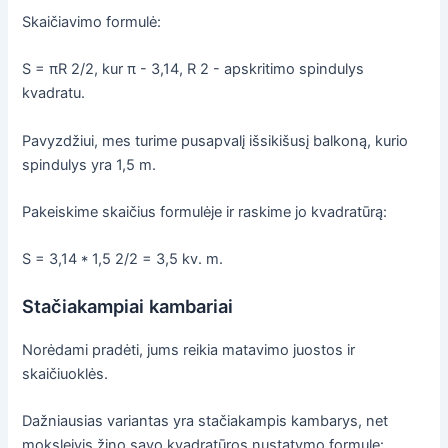
Skaičiavimo formulė:
S = πR 2/2, kur π - 3,14, R 2 - apskritimo spindulys
kvadratu.
Pavyzdžiui, mes turime pusapvalį išsikišusį balkoną, kurio
spindulys yra 1,5 m.
Pakeiskime skaičius formulėje ir raskime jo kvadratūrą:
S = 3,14 * 1,5 2/2 = 3,5 kv. m.
Stačiakampiai kambariai
Norėdami pradėti, jums reikia matavimo juostos ir
skaičiuoklės.
Dažniausias variantas yra stačiakampis kambarys, net
moksleivis žino savo kvadratūros nustatymo formulę: