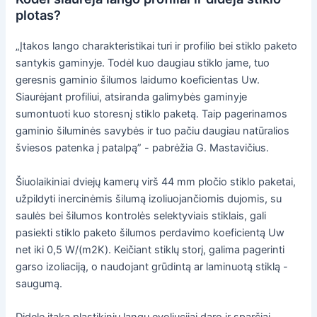
plotas?
„Įtakos lango charakteristikai turi ir profilio bei stiklo paketo
santykis gaminyje. Todėl kuo daugiau stiklo jame, tuo
geresnis gaminio šilumos laidumo koeficientas Uw.
Siaurėjant profiliui, atsiranda galimybės gaminyje
sumontuoti kuo storesnį stiklo paketą. Taip pagerinamos
gaminio šiluminės savybės ir tuo pačiu daugiau natūralios
šviesos patenka į patalpą” - pabrėžia G. Mastavičius.
Šiuolaikiniai dviejų kamerų virš 44 mm pločio stiklo paketai,
užpildyti inercinėmis šilumą izoliuojančiomis dujomis, su
saulės bei šilumos kontrolės selektyviais stiklais, gali
pasiekti stiklo paketo šilumos perdavimo koeficientą Uw
net iki 0,5 W/(m2K). Keičiant stiklų storį, galima pagerinti
garso izoliaciją, o naudojant grūdintą ar laminuotą stiklą -
saugumą.
Didelę įtaką plastikinių langų evoliucijai daro ir sparčiai