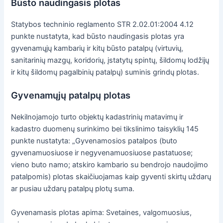
Būsto naudingasis plotas
Statybos techninio reglamento STR 2.02.01:2004 4.12
punkte nustatyta, kad būsto naudingasis plotas yra
gyvenamųjų kambarių ir kitų būsto patalpų (virtuvių,
sanitarinių mazgų, koridorių, įstatytų spintų, šildomų lodžijų
ir kitų šildomų pagalbinių patalpų) suminis grindų plotas.
Gyvenamųjų patalpų plotas
Nekilnojamojo turto objektų kadastrinių matavimų ir
kadastro duomenų surinkimo bei tikslinimo taisyklių 145
punkte nustatyta: „Gyvenamosios patalpos (buto
gyvenamuosiuose ir negyvenamuosiuose pastatuose;
vieno buto namo; atskiro kambario su bendrojo naudojimo
patalpomis) plotas skaičiuojamas kaip gyventi skirtų uždarų
ar pusiau uždarų patalpų plotų suma.
Gyvenamasis plotas apima: Svetaines, valgomuosius,