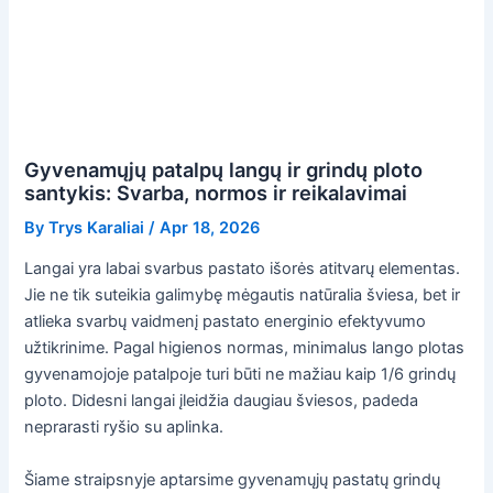
Gyvenamųjų patalpų langų ir grindų ploto
santykis: Svarba, normos ir reikalavimai
By
Trys Karaliai
/
Apr 18, 2026
Langai yra labai svarbus pastato išorės atitvarų elementas.
Jie ne tik suteikia galimybę mėgautis natūralia šviesa, bet ir
atlieka svarbų vaidmenį pastato energinio efektyvumo
užtikrinime. Pagal higienos normas, minimalus lango plotas
gyvenamojoje patalpoje turi būti ne mažiau kaip 1/6 grindų
ploto. Didesni langai įleidžia daugiau šviesos, padeda
neprarasti ryšio su aplinka.
Šiame straipsnyje aptarsime gyvenamųjų pastatų grindų