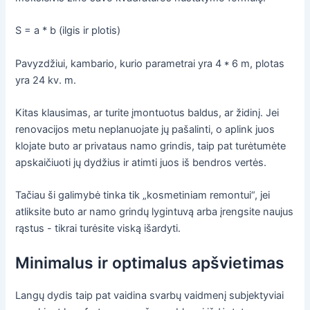
S = a * b (ilgis ir plotis)
Pavyzdžiui, kambario, kurio parametrai yra 4 * 6 m, plotas
yra 24 kv. m.
Kitas klausimas, ar turite įmontuotus baldus, ar židinį. Jei
renovacijos metu neplanuojate jų pašalinti, o aplink juos
klojate buto ar privataus namo grindis, taip pat turėtumėte
apskaičiuoti jų dydžius ir atimti juos iš bendros vertės.
Tačiau ši galimybė tinka tik „kosmetiniam remontui“, jei
atliksite buto ar namo grindų lygintuvą arba įrengsite naujus
rąstus - tikrai turėsite viską išardyti.
Minimalus ir optimalus apšvietimas
Langų dydis taip pat vaidina svarbų vaidmenį subjektyviai