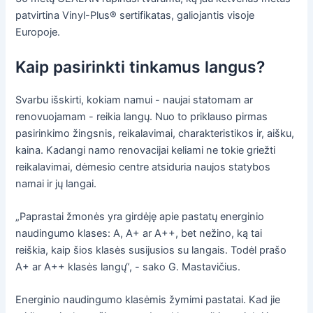
patvirtina Vinyl-Plus® sertifikatas, galiojantis visoje
Europoje.
Kaip pasirinkti tinkamus langus?
Svarbu išskirti, kokiam namui - naujai statomam ar
renovuojamam - reikia langų. Nuo to priklauso pirmas
pasirinkimo žingsnis, reikalavimai, charakteristikos ir, aišku,
kaina. Kadangi namo renovacijai keliami ne tokie griežti
reikalavimai, dėmesio centre atsiduria naujos statybos
namai ir jų langai.
„Paprastai žmonės yra girdėję apie pastatų energinio
naudingumo klases: A, A+ ar A++, bet nežino, ką tai
reiškia, kaip šios klasės susijusios su langais. Todėl prašo
A+ ar A++ klasės langų“, - sako G. Mastavičius.
Energinio naudingumo klasėmis žymimi pastatai. Kad jie