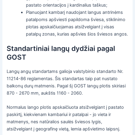
pastato orientacijos į kardinalius taškus;
Planuojant kambarį naudojant langus antrinėms
patalpoms apšviesti papildoma šviesa, stiklinimo
plotas apskaičiuojamas atsižvelgiant į visas
patalpų zonas, kurias apšvies šios šviesos angos.
Standartiniai langų dydžiai pagal
GOST
Langų angų standartams galioja valstybinio standarto Nr.
11214-86 reglamentas. Šis standartas taip pat nustato
balkonų durų matmenis. Pagal šį GOST langų plotis skiriasi
870 - 2670 mm, aukštis 1160 - 2060.
Normalus lango plotis apskaičiuota atsižvelgiant į pastato
paskirtį, kiekvienam kambariui ir patalpai - jo vieta ir
matmenys, nes natūralios saulės šviesos lygis,
atsižvelgiant į geografinę vietą, lemia apšvietimo laipsnį.