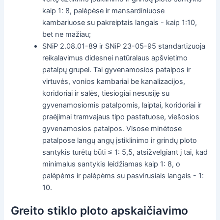
kaip 1: 8, palėpėse ir mansardiniuose
kambariuose su pakreiptais langais - kaip 1:10,
bet ne mažiau;
SNiP 2.08.01-89 ir SNiP 23-05-95 standartizuoja
reikalavimus didesnei natūralaus apšvietimo
patalpų grupei. Tai gyvenamosios patalpos ir
virtuvės, vonios kambariai be kanalizacijos,
koridoriai ir salės, tiesiogiai nesusiję su
gyvenamosiomis patalpomis, laiptai, koridoriai ir
praėjimai tramvajaus tipo pastatuose, viešosios
gyvenamosios patalpos. Visose minėtose
patalpose langų angų įstiklinimo ir grindų ploto
santykis turėtų būti ≤ 1: 5,5, atsižvelgiant į tai, kad
minimalus santykis leidžiamas kaip 1: 8, o
palėpėms ir palėpėms su pasvirusiais langais - 1:
10.
Greito stiklo ploto apskaičiavimo