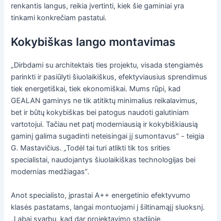
renkantis langus, reikia įvertinti, kiek šie gaminiai yra
tinkami konkrečiam pastatui.
Kokybiškas lango montavimas
„Dirbdami su architektais ties projektu, visada stengiamės
parinkti ir pasiūlyti šiuolaikiškus, efektyviausius sprendimus
tiek energetiškai, tiek ekonomiškai. Mums rūpi, kad
GEALAN gaminys ne tik atitiktų minimalius reikalavimus,
bet ir būtų kokybiškas bei patogus naudoti galutiniam
vartotojui. Tačiau net patį moderniausią ir kokybiškiausią
gaminį galima sugadinti neteisingai jį sumontavus” - teigia
G. Mastavičius. „Todėl tai turi atlikti tik tos srities
specialistai, naudojantys šiuolaikiškas technologijas bei
modernias medžiagas”.
Anot specialisto, įprastai A++ energetinio efektyvumo
klasės pastatams, langai montuojami į šiltinamąjį sluoksnį.
„Labai svarbu, kad dar projektavimo stadijoje,