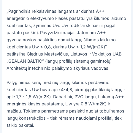
„Pagrindinis reikalavimas langams ar durims A++
energetinio efektyvumo klasės pastatui yra šilumos laidumo
koeficientas, žymimas Uw. Uw rodikliai skiriasi ir pagal
pastato paskirtį. Pavyzdžiui naujai statomam A++
gyvenamosios paskirties namui langų šilumos laidumo
koeficientas Uw < 0,8, durims Uw < 1,2 W/(m2K)” -
patikslina Giedrius Mastavičius, Lietuvos ir Vokietijos UAB
„GEALAN BALTIC“ (langų profilių sistemų gamintojų)
Architektų ir techninio palaikymo skyriaus vadovas.
Palyginimui: senų medinių langų šilumos perdavimo
koeficientas Uw buvo apie 4-4,8, pirmųjų plastikinių langų -
apie 1,7 - 1,5 W/(m2K). Dabartinių PVC langų, tinkamų A++
energinės klasės pastatams, Uw yra 0,8 W/(m2K) ir
mažiau. Tokiems parametrams pasiekti nuolat tobulinamos
langų konstrukcijos - tiek rėmams naudojami profiliai, tiek
stiklo paketai.