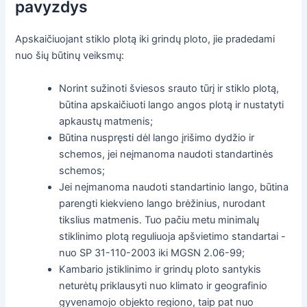
pavyzdys
Apskaičiuojant stiklo plotą iki grindų ploto, jie pradedami
nuo šių būtinų veiksmų:
Norint sužinoti šviesos srauto tūrį ir stiklo plotą,
būtina apskaičiuoti lango angos plotą ir nustatyti
apkaustų matmenis;
Būtina nuspręsti dėl lango įrišimo dydžio ir
schemos, jei neįmanoma naudoti standartinės
schemos;
Jei neįmanoma naudoti standartinio lango, būtina
parengti kiekvieno lango brėžinius, nurodant
tikslius matmenis. Tuo pačiu metu minimalų
stiklinimo plotą reguliuoja apšvietimo standartai -
nuo SP 31-110-2003 iki MGSN 2.06-99;
Kambario įstiklinimo ir grindų ploto santykis
neturėtų priklausyti nuo klimato ir geografinio
gyvenamojo objekto regiono, taip pat nuo