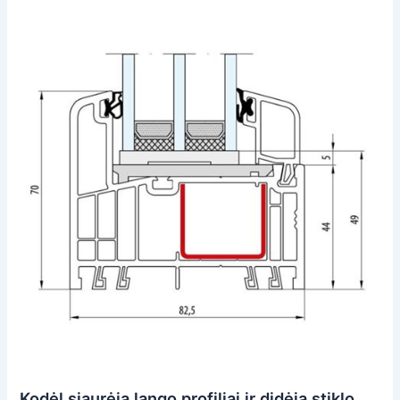
Kodėl siaurėja lango profiliai ir didėja stiklo