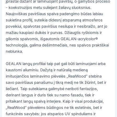
įprastai dažant ar laminuojant paviršių, o gamybos proceso
- koekstruzijos metu suliejant žaliavų sluoksnius.
Naujoviškas paviršiaus spalva padengimo būdas labiau
sukietina profilį, suteikia didesnį atsparumą atmosferos
poveikiui, spalvotas paviršius nesilupa ir nesibraižo, ant jo
mažiau kaupiasi dulkės ir purvas. Džiaugtis ryškiomis ir
giliomis spalvomis, išgautomis GEALAN-acrylcolor®
technologija, galima dešimtmečiais, nes spalvos praktiškai
neblunka.
GEALAN langų profiliai taip pat gali būti laminuojami arba
kaustomi aliuminiu. Dažytą ir natūralią medieną
imituojančios laminavimo plėvelės „RealWood“ stebina
savo paviršiaus panašumu į tikrą medį ne tik žiūrint, bet ir
liečiant. Taip suteikiama galimybė neriboti fantazijos,
derinant langus ir duris tiek su namo fasadu, tiek ir
pritaikant langų spalvą interjere. Kaip ir visai produkcijai,
„RealWood“ plėvelėms būdingos ne tik estetinės, bet ir
funkcinės savybės: jos atsparios UV spinduliams ir