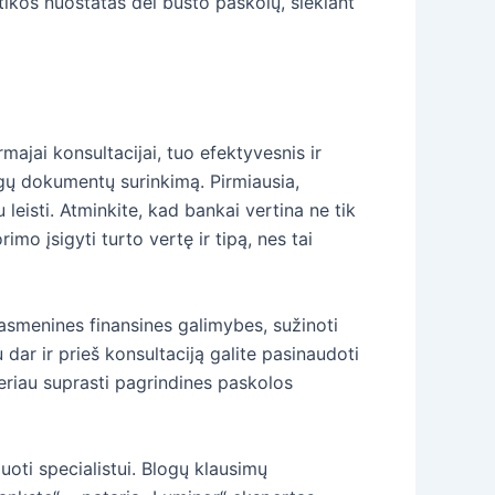
ikos nuostatas dėl būsto paskolų, siekiant
rmajai konsultacijai, tuo efektyvesnis ir
ingų dokumentų surinkimą. Pirmiausia,
leisti. Atminkite, kad bankai vertina ne tik
rimo įsigyti turto vertę ir tipą, nes tai
i asmenines finansines galimybes, sužinoti
r ir prieš konsultaciją galite pasinaudoti
eriau suprasti pagrindines paskolos
oti specialistui. Blogų klausimų