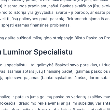
ės) ir santaupos pradiniam įnašui. Bankas skaičiuos jūsų skol
kredito istorija yra gyvybiškai svarbi - ji parodo, ar esate 
aveikti jūsų galimybes gauti paskolą. Rekomenduojama iš anks
 ar spręsti esamas finansines problemas.
 galite sužinoti mūsų gido straipsnyje Būsto Paskolos Proc
u Luminor Specialistu
ų specialistu - tai galimybė išsakyti savo poreikius, užduot
as išsamiai aptars jūsų finansinę padėtį, galimas paskolos 
iją apie savo pajamas (banko sąskaitos išrašus, darbo sutart
nalizę ir pateiks jums galimų paskolos variantų skaičiavimus
okesčiai, draudimo reikalavimai ar galimi subsidijų varianta
arią informaciją - adresą, plotą, kainą. Specialistai gali atlikt