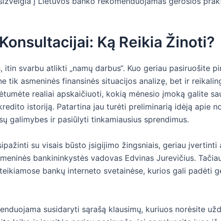
atsižvelgia į Lietuvos banko rekomenduojamas gerosios prakt
onsultacijai: Ką Reikia Žinoti?
 itin svarbu atlikti „namų darbus“. Kuo geriau pasiruošite pi
e tik asmeninės finansinės situacijos analizę, bet ir reikal
lėtumėte realiai apskaičiuoti, kokią mėnesio įmoką galite sau 
edito istoriją. Patartina jau turėti preliminarią idėją apie no
jūsų galimybes ir pasiūlyti tinkamiausius sprendimus.
ažinti su visais būsto įsigijimo žingsniais, geriau įvertint
ninės bankininkystės vadovas Edvinas Jurevičius. Tačiau da
teikiamose bankų interneto svetainėse, kurios gali padėti g
enduojama susidaryti sąrašą klausimų, kuriuos norėsite uždu