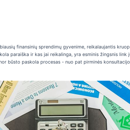
rbiausių finansinių sprendimų gyvenime, reikalaujantis kruo
la paraiška ir kas jai reikalinga, yra esminis žingsnis lin
minor būsto paskola procesas - nuo pat pirminės konsultacijo