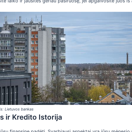
e laiko ir jausitės geriau pasiruošę, jei apgalvosite juos iš
nis: Lietuvos bankas
ir Kredito Istorija
a jūsų finansinę padėtį. Svarbiausi aspektai yra jūsų mėnesio 