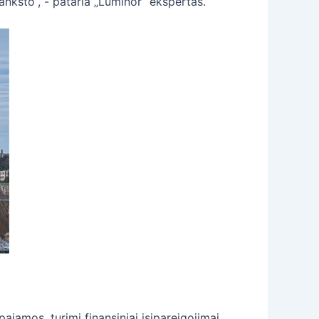
 anksto“, - pataria „Luminor“ ekspertas.
pajamos, turimi finansiniai įsipareigojimai