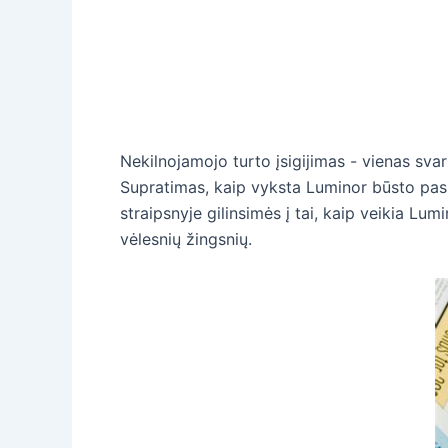
Nekilnojamojo turto įsigijimas - vienas sva
Supratimas, kaip vyksta Luminor būsto pasko
straipsnyje gilinsimės į tai, kaip veikia Lu
vėlesnių žingsnių.