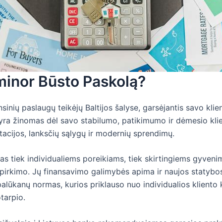
minor Būsto Paskolą?
sinių paslaugų teikėjų Baltijos šalyse, garsėjantis savo kli
ra žinomas dėl savo stabilumo, patikimumo ir dėmesio kli
ltacijos, lanksčių sąlygų ir modernių sprendimų.
ytas tiek individualiems poreikiams, tiek skirtingiems gyven
irkimo. Jų finansavimo galimybės apima ir naujos statybos, 
lūkanų normas, kurios priklauso nuo individualios kliento kr
tarpio.