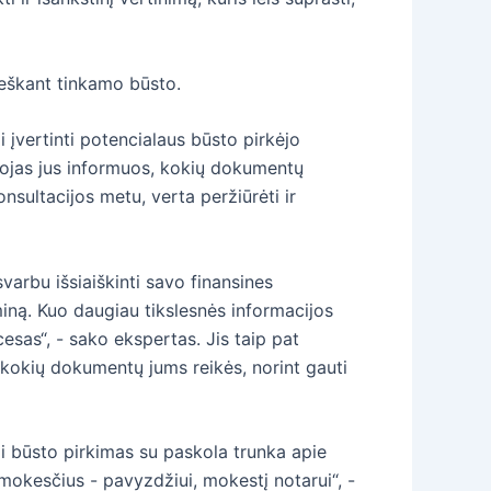
 ieškant tinkamo būsto.
i įvertinti potencialaus būsto pirkėjo
otojas jus informuos, kokių dokumentų
nsultacijos metu, verta peržiūrėti ir
varbu išsiaiškinti savo finansines
iną. Kuo daugiau tikslesnės informacijos
esas“, - sako ekspertas. Jis taip pat
i kokių dokumentų jums reikės, norint gauti
ai būsto pirkimas su paskola trunka apie
s mokesčius - pavyzdžiui, mokestį notarui“, -