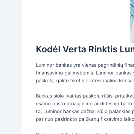
Kodėl Verta Rinktis Lu
Luminor bankas yra vienas pagrindinių finan
finansavimo galimybėmis. Luminor bankas y
paskolą, galite tikėtis profesionalios konsu
Bankas siūlo įvairias paskolų rūšis, pritaik
esamo būsto atnaujinimo ar didesnio turto p
to, Luminor bankas dažnai siūlo palankias pa
pat nuo pasirinkto palūkanų fiksavimo laiko