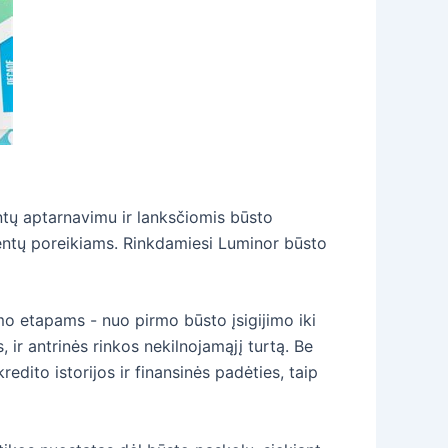
entų aptarnavimu ir lanksčiomis būsto
entų poreikiams. Rinkdamiesi Luminor būsto
imo etapams - nuo pirmo būsto įsigijimo iki
ir antrinės rinkos nekilnojamąjį turtą. Be
edito istorijos ir finansinės padėties, taip