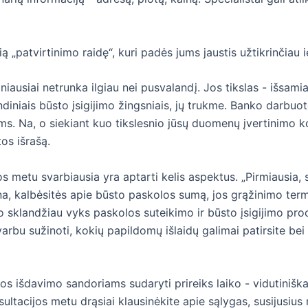
ą „patvirtinimo raidę“, kuri padės jums jaustis užtikrinčiau
iausiai netrunka ilgiau nei pusvalandį. Jos tikslas - išsamia
indiniais būsto įsigijimo žingsniais, jų trukme. Banko darbu
ms. Na, o siekiant kuo tikslesnio jūsų duomenų įvertinimo ko
os išrašą.
s metu svarbiausia yra aptarti kelis aspektus. „Pirmiausia, s
na, kalbėsitės apie būsto paskolos sumą, jos grąžinimo term
o sklandžiau vyks paskolos suteikimo ir būsto įsigijimo proc
arbu sužinoti, kokių papildomų išlaidų galimai patirsite be
los išdavimo sandoriams sudaryti prireiks laiko - vidutinišk
nsultacijos metu drąsiai klausinėkite apie sąlygas, susijusiu