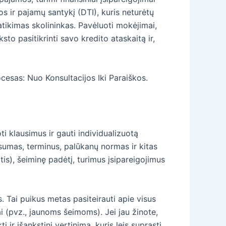
os ir pajamų santykį (DTI), kuris neturėtų
patikimas skolininkas. Pavėluoti mokėjimai,
to pasitikrinti savo kredito ataskaitą ir,
esas: Nuo Konsultacijos Iki Paraiškos.
i klausimus ir gauti individualizuotą
sumas, terminus, palūkanų normas ir kitas
is), šeiminę padėtį, turimus įsipareigojimus
. Tai puikus metas pasiteirauti apie visus
i (pvz., jaunoms šeimoms). Jei jau žinote,
i ir išankstinį vertinimą, kuris leis suprasti,