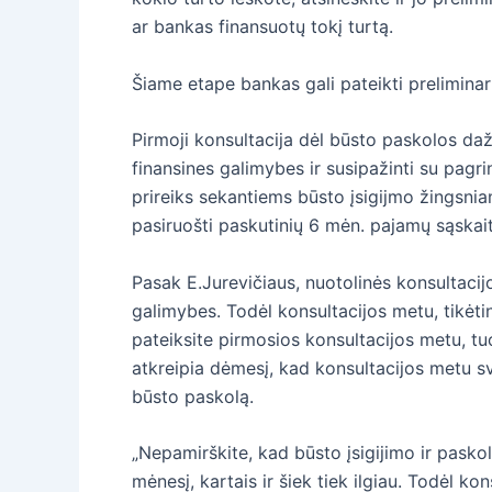
ar bankas finansuotų tokį turtą.
Šiame etape bankas gali pateikti preliminari
Pirmoji konsultacija dėl būsto paskolos dažn
finansines galimybes ir susipažinti su pagr
prireiks sekantiems būsto įsigijmo žingsnia
pasiruošti paskutinių 6 mėn. pajamų sąskait
Pasak E.Jurevičiaus, nuotolinės konsultacijo
galimybes. Todėl konsultacijos metu, tikėti
pateiksite pirmosios konsultacijos metu, tu
atkreipia dėmesį, kad konsultacijos metu sv
būsto paskolą.
„Nepamirškite, kad būsto įsigijimo ir pasko
mėnesį, kartais ir šiek tiek ilgiau. Todėl ko