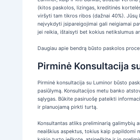
(kitos paskolos, lizingas, kreditinės kortel
viršyti tam tikros ribos (dažnai 40%). Jūsų 
neįvykdyti įsipareigojimai gali neigiamai p
jei reikia, ištaisyti bet kokius netikslumus
Daugiau apie bendrą būsto paskolos procesą
Pirminė Konsultacija s
Pirminė konsultacija su Luminor būsto paskol
pasiūlymą. Konsultacijos metu banko atstov
sąlygas. Būkite pasiruošę pateikti informac
ir planuojamą pirkti turtą.
Konsultantas atliks preliminarią galimybių a
neaiškius aspektus, tokius kaip papildomi m
kokio turto ieškote, atsineškite ir jo prelimin