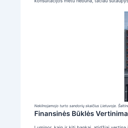
konsultacijos metu nebūna, tačiau sutaupysit
Nekilnojamojo turto sandorių skaičius Lietuvoje. Šalti
Finansinės Būklės Vertinimas 
Luminor, kaip ir kiti bankai, atidžiai vertin