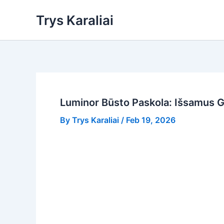
Skip
Trys Karaliai
to
content
Luminor Būsto Paskola: Išsamus Gi
By
Trys Karaliai
/
Feb 19, 2026