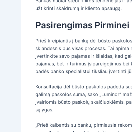
Bankas nuolat stebi rinkos tendencijas ir 
užtikrinti skaidrumą ir kliento apsaugą.
Pasirengimas Pirminei K
Prieš kreipiantis į banką dėl būsto paskolos,
sklandesnis bus visas procesas. Tai apima n
įvertinkite savo pajamas ir išlaidas, kad ga
pajamas, bet ir turimus įsipareigojimus bei kr
padės banko specialistui tiksliau įvertinti 
Konsultacija dėl būsto paskolos padeda susip
galimą paskolos sumą, sako „Luminor“ mažme
įvairiomis būsto paskolų skaičiuoklėmis, pa
sąlygas.
„Prieš kalbantis su banku, pirmiausia rekom