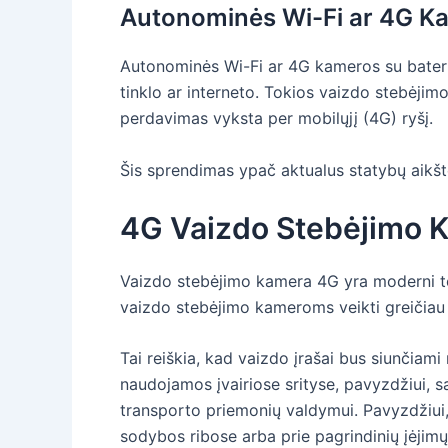
Autonominės Wi-Fi ar 4G Ka
Autonominės Wi-Fi ar 4G kameros su baterij
tinklo ar interneto. Tokios vaizdo stebėjim
perdavimas vyksta per mobilųjį (4G) ryšį.
Šis sprendimas ypač aktualus statybų aikšte
4G Vaizdo Stebėjimo K
Vaizdo stebėjimo kamera 4G yra moderni techn
vaizdo stebėjimo kameroms veikti greičiau 
Tai reiškia, kad vaizdo įrašai bus siunčiami
naudojamos įvairiose srityse, pavyzdžiui, s
transporto priemonių valdymui. Pavyzdžiui
sodybos ribose arba prie pagrindinių įėjimų