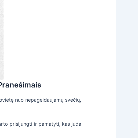
 Pranešimais
tybvietę nuo nepageidaujamų svečių,
arto prisijungti ir pamatyti, kas juda