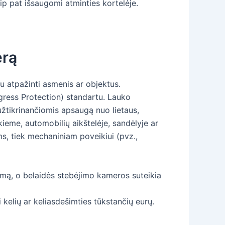
aip pat išsaugomi atminties kortelėje.
erą
au atpažinti asmenis ar objektus.
ngress Protection) standartu. Lauko
žtikrinančiomis apsaugą nuo lietaus,
kieme, automobilių aikštelėje, sandėlyje ar
ms, tiek mechaniniam poveikiui (pvz.,
lumą, o belaidės stebėjimo kameros suteikia
 kelių ar keliasdešimties tūkstančių eurų.