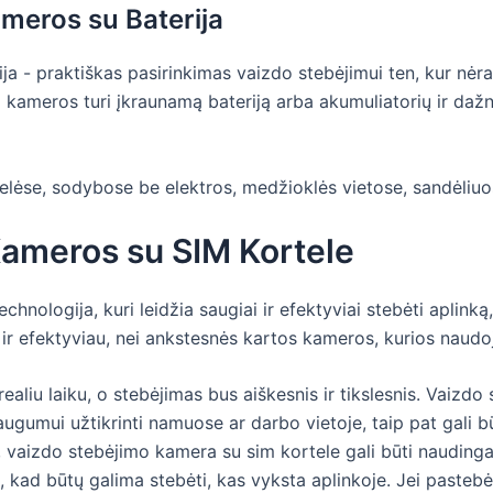
meros su Baterija
a - praktiškas pasirinkimas vaizdo stebėjimui ten, kur nėra
o kameros turi įkraunamą bateriją arba akumuliatorių ir dažn
lėse, sodybose be elektros, medžioklės vietose, sandėliuose
ameros su SIM Kortele
ologija, kuri leidžia saugiai ir efektyviai stebėti aplinką,
ir efektyviau, nei ankstesnės kartos kameros, kurios naudo
 realiu laiku, o stebėjimas bus aiškesnis ir tikslesnis. Vaizd
augumui užtikrinti namuose ar darbo vietoje, taip pat gali b
, vaizdo stebėjimo kamera su sim kortele gali būti nauding
, kad būtų galima stebėti, kas vyksta aplinkoje. Jei pasteb