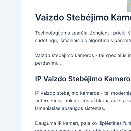
Vaizdo Stebėjimo Kame
Technologijoms sparčiai žengiant į priekį, š
sudėtingų, išmaniaisiais algoritmais paremt
Vaizdo stebėjimo kameros - tai specialūs įre
perdavimui.
IP Vaizdo Stebėjimo Kamero
IP vaizdo stebėjimo kameros - tai modernia
(internetinis) tinklas. Jos užtikrina aukštą 
išmaniąsias apsaugos sistemas.
Dauguma IP kamerų palaiko išplėstines funkci
priemonių numerių ar kitų objektų atpažini