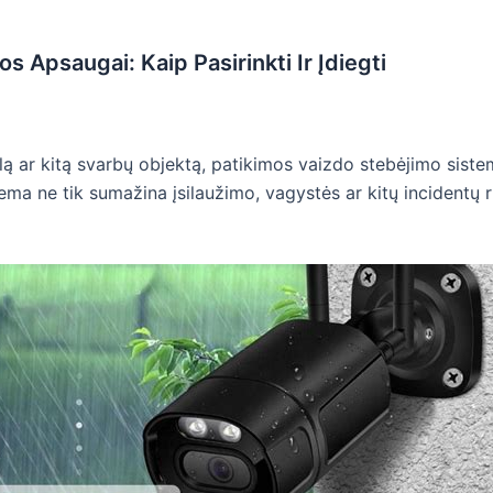
Apsaugai: Kaip Pasirinkti Ir Įdiegti
slą ar kitą svarbų objektą, patikimos vaizdo stebėjimo sis
a ne tik sumažina įsilaužimo, vagystės ar kitų incidentų ri