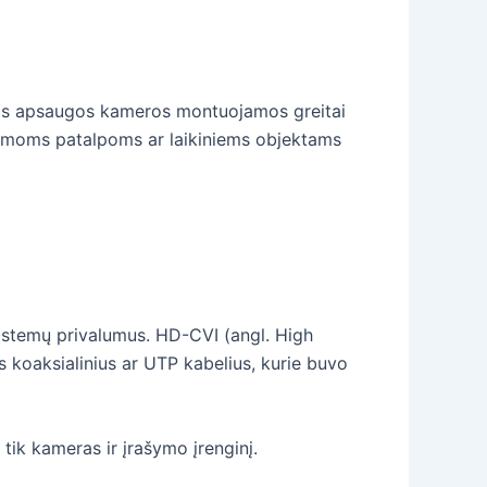
Šios apsaugos kameros montuojamos greitai
ojamoms patalpoms ar laikiniems objektams
sistemų privalumus. HD-CVI (angl. High
 koaksialinius ar UTP kabelius, kurie buvo
tik kameras ir įrašymo įrenginį.