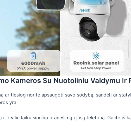
imo Kameros Su Nuotoliniu Valdymu Ir
mą ar tiesiog norite apsaugoti savo sodybą, sandėlį ar sta
ros yra:
 ir realiu laiku siunčia pranešimą į jūsų telefoną. Galite iš k