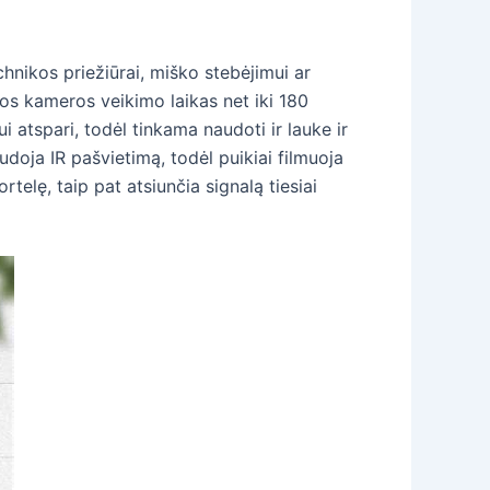
chnikos priežiūrai, miško stebėjimui ar
autos kameros veikimo laikas net iki 180
i atspari, todėl tinkama naudoti ir lauke ir
doja IR pašvietimą, todėl puikiai filmuoja
rtelę, taip pat atsiunčia signalą tiesiai