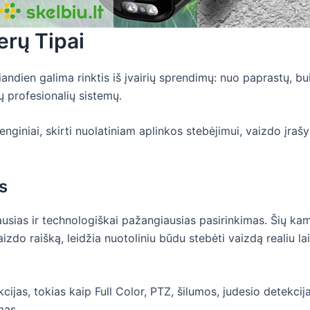
rų Tipai
iandien galima rinktis iš įvairių sprendimų: nuo paprastų, bu
ų profesionalių sistemų.
nginiai, skirti nuolatiniam aplinkos stebėjimui, vaizdo įraš
s
usias ir technologiškai pažangiausias pasirinkimas. Šių k
vaizdo raišką, leidžia nuotoliniu būdu stebėti vaizdą realiu la
jas, tokias kaip Full Color, PTZ, šilumos, judesio detekcija
mas.