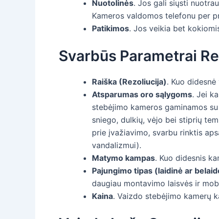
Nuotolinės
. Jos gali siųsti nuotra
Kameros valdomos telefonu per p
Patikimos
. Jos veikia bet kokiomi
Svarbūs Parametrai Re
Raiška (Rezoliucija)
. Kuo didesnė 
Atsparumas oro sąlygoms
. Jei k
stebėjimo kameros gaminamos su at
sniego, dulkių, vėjo bei stiprių t
prie įvažiavimo, svarbu rinktis ap
vandalizmui).
Matymo kampas
. Kuo didesnis ka
Pajungimo tipas (laidinė ar belaid
daugiau montavimo laisvės ir mob
Kaina
. Vaizdo stebėjimo kamerų kai