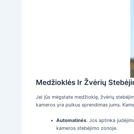
Medžioklės Ir Žvėrių Stebėj
Jei jūs mėgstate medžioklę, žvėrių stebėji
kameros yra puikus sprendimas jums. Kame
Automatinės
. Jos aptinka judėjimą
kameros stebėjimo zonoje.