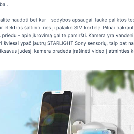
bai.
galite naudoti bet kur - sodybos apsaugai, lauke paliktos te
 ir elektros šaltinio, nes ji palaiko SIM kortelę. Pilnai pakr
 priedu - apie įkrovimą galite pamiršti. Kamera yra vandeniu
 šviesai ypač jautrų STARLIGHT Sony sensorių, taip pat nau
fiksavus judesį, kamera pradeda įrašinėti video į atminties ko