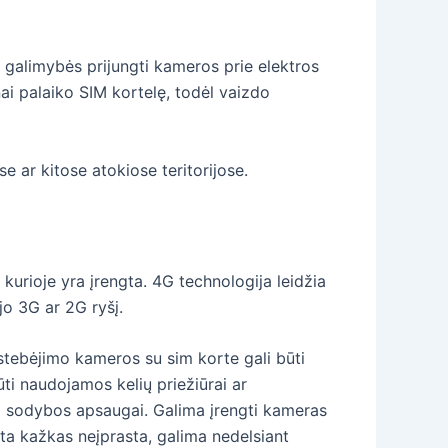
 galimybės prijungti kameros prie elektros
ai palaiko SIM kortelę, todėl vaizdo
 ar kitose atokiose teritorijose.
 kurioje yra įrengta. 4G technologija leidžia
jo 3G ar 2G ryšį.
o stebėjimo kameros su sim korte gali būti
ūti naudojamos kelių priežiūrai ar
a sodybos apsaugai. Galima įrengti kameras
ėta kažkas neįprasta, galima nedelsiant