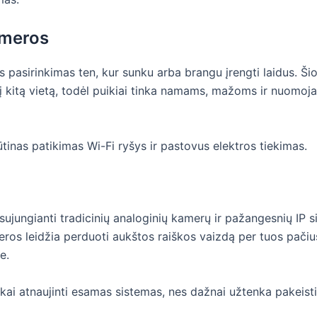
ameros
s pasirinkimas ten, kur sunku arba brangu įrengti laidus. 
 į kitą vietą, todėl puikiai tinka namams, mažoms ir nuom
tinas patikimas Wi-Fi ryšys ir pastovus elektros tiekimas.
sujungianti tradicinių analoginių kamerų ir pažangesnių IP 
ros leidžia perduoti aukštos raiškos vaizdą per tuos pačius
e.
kai atnaujinti esamas sistemas, nes dažnai užtenka pakeisti 