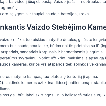
uką arba video į jūsų el. paštą. Vaizdo įrašai ir nuotraukos t
rogramėlę.
s oro sąlygomis ir taupiai naudoja baterijos įkrovą.
nkantis Vaizdo Stebėjimo Kam
vaizdo raiška, tuo aiškiau matysite detales, galėsite lengvi
amera bus naudojama lauke, būtina rinktis prietaisą su IP (I
spariais, sandariais korpusais ir hermetinėmis jungtimis, u
emperatūros svyravimų. Norint užtikrinti maksimalią apsaugą 
saugos kameras, kurios yra atsparios tiek aplinkos veiksnia
meros matymo kampas, tuo platesnę teritoriją ji apima.
ė)
. Laidinės kameros užtikrina didesnį patikimumą ir stabi
ilumo.
nos gali būti labai skirtingos - nuo keliasdešimties eurų iki