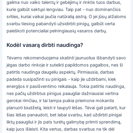
galima nuo vaiko talentų ir gebėjimų ir rinktis tuos darbus,
kurie galbūt sektųsi lengviau. Taip pat - nuo dominančios
srities, kuriai vaikai jaučia natūralią aistrą. O jei jūsų atžaloms
svarbu tiesiog pabandyti užsidirbti pinigų, galbūt verta
paieškoti potencialiai pelningiausių vasaros darbų.
Kodėl vasarą dirbti naudinga?
Tėvams rekomenduojama skatinti jaunuolius išbandyti savo
jėgas darbo rinkoje ir suteikti papildomos pagalbos, nes ši
patirtis naudinga daugeliu aspektų. Pirmiausia, darbas
padeda susipažinti su pinigais - kaip jie uždirbami, kiek
energijos ir pasišventimo reikalauja. Tokia patirtis naudinga,
nes pačių uždirbtus pinigus paaugliai dažniausiai vertina
gerokai rimčiau, ir tai tampa puikia priemone mokantis
planuoti biudžetą, leisti ir taupyti lėšas. Tėvai gali patarti, kur
šias lėšas panaudoti, bet labai svarbu, kad uždirbti pinigai
liktų paaugliui ir jis pats turėtų galimybę priimti sprendimą,
kaip juos išleisti. Kita vertus, darbas svarbus ne tik dėl