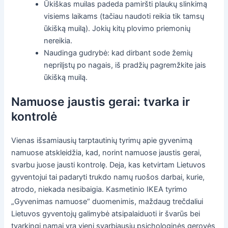
Ūkiškas muilas padeda pamiršti plaukų slinkimą
visiems laikams (tačiau naudoti reikia tik tamsų
ūkišką muilą). Jokių kitų plovimo priemonių
nereikia.
Naudinga gudrybė: kad dirbant sode žemių
neprilįstų po nagais, iš pradžių pagremžkite jais
ūkišką muilą.
Namuose jaustis gerai: tvarka ir
kontrolė
Vienas išsamiausių tarptautinių tyrimų apie gyvenimą
namuose atskleidžia, kad, norint namuose jaustis gerai,
svarbu juose jausti kontrolę. Deja, kas ketvirtam Lietuvos
gyventojui tai padaryti trukdo namų ruošos darbai, kurie,
atrodo, niekada nesibaigia. Kasmetinio IKEA tyrimo
„Gyvenimas namuose“ duomenimis, maždaug trečdaliui
Lietuvos gyventojų galimybė atsipalaiduoti ir švarūs bei
tvarkingi namai yra vieni svarbiausių psichologinės gerovės