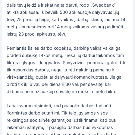
dalis tėvų leidžia ir skatina tą daryti, rodo „Swedbank“
atlikta apklausa. Iš beveik 500 apklausoje dalyvavusiųjų
tėvų 75 proc. jų teigė, kad vaikus į darbą išleistų jau nuo 14
metų. Jaunesniems nei 14 metų vaikams vasarą padirbėti
leistų 23 proc. apklaustų tėvų.
Remiantis šalies darbo kodeksu, darbinę veiklą vaikai gali
pradėti sulaukę 14-os metų. Tiesa, jų darbui taikomos tam
tikros sąlygos ir lengvatos. Pavyzdžiui, jaunuoliai gali dirbti
tik nesunkius darbus, negali turėti naktinių pamainų ir
viršvalandžių, budėti ar dalyvauti komandiruotėse. Jie gali
dirbti tik iki 6 val. per dieną ir 30 val. per savaitę, kai
dirbama ne mažiau kaip savaitę ne mokslo metų laiku.
Labai svarbu atsiminti, kad paauglio darbas turi būti
įformintas darbo sutartimi. Tik taip įgyjamos visos
reikalingos socialinės garantijos, užtikrinama, kad bus
laikomasi įstatymų ir paauglio darbas bus vykdomas
teisingai, o darbuotojui bus sumokėtas sutartas darbo