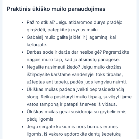
Praktinis ūkiško muilo panaudojimas
Pažiro stiklai? Jeigu atidaromos durys pradėjo
girgždėti, patepkite jų vyrius muilu.
Gabalėlį muilo galite įsidėti ir į lagaminą, kai
keliaujate.
Darbas sode ir darže dar nesibaigė? Pagremžkite
nagais muilo taip, kad jo atsirastų panagėse.
Negalite nusimauti žiedo? Jeigu muilo drožles
ištirpdysite karštame vandenyje, toks tirpalas,
užteptas ant tapetų, padės juos lengviau nuimti.
Ūkiškas muilas padeda įveikti beprasidedančią
slogą. Reikia pasidaryti muilo tirpalą, suvilgyti jame
vatos tamponą ir patepti šnerves iš vidaus.
Ūkiškas muilas gerai susidoroja su grybelinėmis
pėdų ligomis.
Jeigu sergate kokiomis nors burnos ertmės
ligomis, iš vakaro apdorokite dantų šepetuką