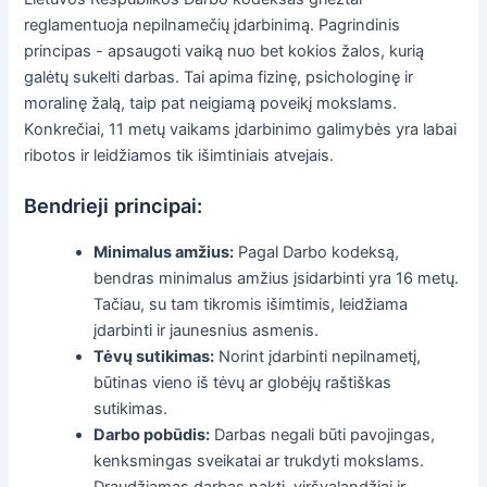
reglamentuoja nepilnamečių įdarbinimą. Pagrindinis
principas - apsaugoti vaiką nuo bet kokios žalos, kurią
galėtų sukelti darbas. Tai apima fizinę, psichologinę ir
moralinę žalą, taip pat neigiamą poveikį mokslams.
Konkrečiai, 11 metų vaikams įdarbinimo galimybės yra labai
ribotos ir leidžiamos tik išimtiniais atvejais.
Bendrieji principai:
Minimalus amžius:
Pagal Darbo kodeksą,
bendras minimalus amžius įsidarbinti yra 16 metų.
Tačiau, su tam tikromis išimtimis, leidžiama
įdarbinti ir jaunesnius asmenis.
Tėvų sutikimas:
Norint įdarbinti nepilnametį,
būtinas vieno iš tėvų ar globėjų raštiškas
sutikimas.
Darbo pobūdis:
Darbas negali būti pavojingas,
kenksmingas sveikatai ar trukdyti mokslams.
Draudžiamas darbas naktį, viršvalandžiai ir