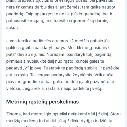
pjauti pradėtus pjūvius iš priešingos pusės. Jei paviršius
nėra tinkamas darbui tiesiai ant žemės, tam galite naudoti
pagrindą. Taip apsaugosite ne tik pjūklo grandinę, bet ir
patausosite nugarą, nes turėsite ergonomišką darbinį
aukštį.
Jums tereikia nedidelės atramos. Iš medžio gabalo jūs
galite ją greitai pasidaryti patys. Mes tikime „pasidaryk
pats“ devizu ir jumis. Norėdami pasidaryti tokį pagrindą,
pirmiausia nupjaukite dalį nuo rąsto, kurioje galėsite
padaryti „V“ įpjovą. Pastatykite pagrindą stabiliai ir padėkite
ant jo rąstą. Tai lengvai padarysite žnyplėmis. Veikiančia
pjovimo grandine dabar galite pradėti pjauti pažymėtose
vietose. Jeigu reikia, rąstą iš naujo padėkite į vietą.
Metrinių rąstelių perskėlimas
Žinoma, kad metro ilgio rąsteliai netinkami dėti į židinį. Storų
medžių mediena turi atitikti jūsų židinio dydį, o ir džiūsta