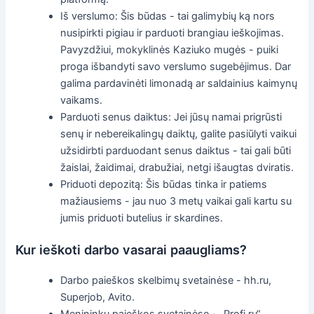
Iš verslumo: Šis būdas - tai galimybių ką nors
nusipirkti pigiau ir parduoti brangiau ieškojimas.
Pavyzdžiui, mokyklinės Kaziuko mugės - puiki
proga išbandyti savo verslumo sugebėjimus. Dar
galima pardavinėti limonadą ar saldainius kaimynų
vaikams.
Parduoti senus daiktus: Jei jūsų namai prigrūsti
senų ir nebereikalingų daiktų, galite pasiūlyti vaikui
užsidirbti parduodant senus daiktus - tai gali būti
žaislai, žaidimai, drabužiai, netgi išaugtas dviratis.
Priduoti depozitą: Šis būdas tinka ir patiems
mažiausiems - jau nuo 3 metų vaikai gali kartu su
jumis priduoti butelius ir skardines.
Kur ieškoti darbo vasarai paaugliams?
Darbo paieškos skelbimų svetainėse - hh.ru,
Superjob, Avito.