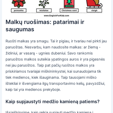
Malkų ruošimas: patarimai ir
saugumas
Ruošti malkas yra smagu. Tai ir pigiau, ir tvariau nei pirkti jau
paruoštas. Nesvarbu, kam naudosite malkas: ar žiemą -
židiniui, ar vasarą - ugnies dubeniui. Savo rankomis
paruoštos malkos suteikia ypatingos auros ir yra pigesnės
nei jau paruoštos. Taip pat pačių ruoštos malkos yra
priskiriamos tvariajai miškininkystei, kai sunaudojama tik
tiek medienos, kiek išauginama. Taip tausojami miško
ištekliai ir išvengiama ilgų transportavimo kelių, pavyzdžiui,
kaip tai yra medienos prekyboje.
Kaip supjaustyti medžio kamieną patiems?
Išsiaiškinsime, kaip reikia supjauti medžio kamieną į