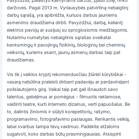
Pavyzdžiui, palaistyti kaimynams daržus, pjauti žolę, rinkti
daržoves. Pagal 2013 m. Vyriausybės patvirtiną nebaigtinį
darbų sąrašą, yra apibrėžta, kuriuos darbus jauniems
asmenims draudžiama dirbti. Pavyzdžiui, darbą, keliantį
elektros pavojų ar susijusį su sprogiosiomis medžiagomis.
Nutarimu numatytas nebaigtinis sąrašas sveikatai
kenksmingų ir pavojingų fizikinių, biologinių bei cheminių
veiksnių, kuriems esant, jaunų asmenų darbas taip pat
draudžiamas.
Vis tik į veiklos kryptį rekomenduočiau žiūrėti kūrybiškai -
vasarą nebūtina praleisti dirbant padavėju ar pardavinėjant
poilsiautojams girą. Vaikai taip pat gali išnaudoti savo
talentus, gebėjimus ar pomėgius - filmuotis reklamose,
vaidinti teatre, kurti interneto dizainus, verti papuošalus. Be
to, dalintis žiniomis ir siūlyti korepetitorių, rašymo,
programavimo, fotografavimo paslaugas. Renkantis veiklą,
labai svarbus tampa tėvų vaidmuo. Padėkite atžaloms
sugalvoti, koks darbas būtų prasmingiausias. Atsispirti