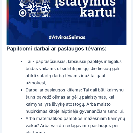
Papildomi darbai ar paslaugos tėvams:
Tai - paprasčiausias, labiausiai paplitęs ir legalus
būdas vaikams užsidirbti pinigų. Jie tiesiog gali
atlikti sutartą darbą tėvams ir už tai gauti
užmokestį.
Darbai ar paslaugos kitiems: Tai gali būti kaimynų
šuns pavedžiojimas ar gėlių palaistymas, kai
kaimynai yra išvykę atostogų. Arba maisto
nupirkimas kitoje laiptinėje gyvenančiam senoliui.
Arba matematikos pamokos mažesniam kaimynų
vaikui? Arba vaizdo redagavimo paslaugos per
platformą.