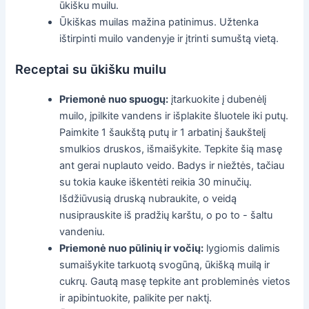
ūkišku muilu.
Ūkiškas muilas mažina patinimus. Užtenka
ištirpinti muilo vandenyje ir įtrinti sumuštą vietą.
Receptai su ūkišku muilu
Priemonė nuo spuogų:
įtarkuokite į dubenėlį
muilo, įpilkite vandens ir išplakite šluotele iki putų.
Paimkite 1 šaukštą putų ir 1 arbatinį šaukštelį
smulkios druskos, išmaišykite. Tepkite šią masę
ant gerai nuplauto veido. Badys ir niežtės, tačiau
su tokia kauke iškentėti reikia 30 minučių.
Išdžiūvusią druską nubraukite, o veidą
nusiprauskite iš pradžių karštu, o po to - šaltu
vandeniu.
Priemonė nuo pūlinių ir vočių:
lygiomis dalimis
sumaišykite tarkuotą svogūną, ūkišką muilą ir
cukrų. Gautą masę tepkite ant probleminės vietos
ir apibintuokite, palikite per naktį.