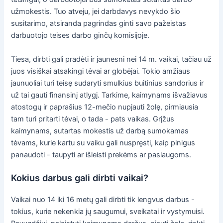
užmokestis. Tuo atveju, jei darbdavys nevykdo šio
susitarimo, atsiranda pagrindas ginti savo pažeistas
darbuotojo teises darbo ginčų komisijoje.
Tiesa, dirbti gali pradėti ir jaunesni nei 14 m. vaikai, tačiau už
juos visiškai atsakingi tėvai ar globėjai. Tokio amžiaus
jaunuoliai turi teisę sudaryti smulkius buitinius sandorius ir
už tai gauti finansinį atlygį. Tarkime, kaimynams išvažiavus
atostogų ir paprašius 12-mečio nupjauti žolę, pirmiausia
tam turi pritarti tėvai, o tada - pats vaikas. Grįžus
kaimynams, sutartas mokestis už darbą sumokamas
tėvams, kurie kartu su vaiku gali nuspręsti, kaip pinigus
panaudoti - taupyti ar išleisti prekėms ar paslaugoms.
Kokius darbus gali dirbti vaikai?
Vaikai nuo 14 iki 16 metų gali dirbti tik lengvus darbus -
tokius, kurie nekenkia jų saugumui, sveikatai ir vystymuisi.