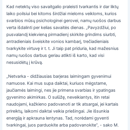
Kad netektų viso savaitgalio praleisti tvarkantis ir dar liktų
laiko poilsiui bei kitoms širdžiai mieloms veikloms, kurios
svarbios mūsų psichologinei gerovei, namų ruošos darbus
verta išdalinti per kelias savaitės dienas. „Pavyzdžiui, po
pusvalandį kiekvieną pirmadienį skirkite grindims siurbti,
antradieniais šveiskite vonios kambarį, trečiadieniais
tvarkykite virtuvę ir t. t. Ji taip pat priduria, kad mažesnius
namų ruošos darbus geriau atlikti iš karto, kad visi
nesusidėtų į krūvą.
„Netvarka - didžiausias barjeras laimingam gyvenimui
namuose. Kai mus supa daiktai, kuriuos mėgstame,
jaučiamės laimingi, nes jie primena svarbias ir ypatingas
gyvenimo akimirkas. O sulūžę, neveikiantys, itin retai
naudojami, kažkieno padovanoti ar tik atsargai, jei kartais
prireiktų, laikomi daiktai veikia priešingai. Jie išsunkia
energiją ir apkrauna lentynas. Tad, norėdami gyventi
tvarkingai, juos parduokite arba padovanokite“, - sako M.