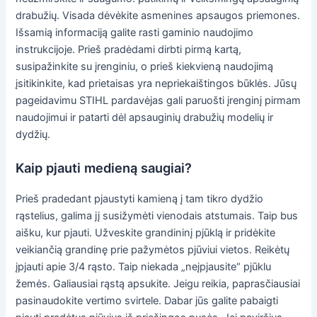
drabužių. Visada dėvėkite asmenines apsaugos priemones.
Išsamią informaciją galite rasti gaminio naudojimo
instrukcijoje. Prieš pradėdami dirbti pirmą kartą,
susipažinkite su įrenginiu, o prieš kiekvieną naudojimą
įsitikinkite, kad prietaisas yra nepriekaištingos būklės. Jūsų
pageidavimu STIHL pardavėjas gali paruošti įrenginį pirmam
naudojimui ir patarti dėl apsauginių drabužių modelių ir
dydžių.
Kaip pjauti medieną saugiai?
Prieš pradedant pjaustyti kamieną į tam tikro dydžio
rąstelius, galima jį susižymėti vienodais atstumais. Taip bus
aišku, kur pjauti. Užveskite grandininį pjūklą ir pridėkite
veikiančią grandinę prie pažymėtos pjūviui vietos. Reikėtų
įpjauti apie 3/4 rąsto. Taip niekada „neįpjausite“ pjūklu
žemės. Galiausiai rąstą apsukite. Jeigu reikia, paprasčiausiai
pasinaudokite vertimo svirtele. Dabar jūs galite pabaigti