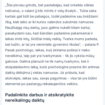
„Štai ploviau grindis, bet pastebėjau, kad orkaitės stiklas
nešvarus, o valant jį kilo mintis ir vidų išvalyti… Tokia seka
kartais gali būti be pabaigos, todėl padėsime sau brėždami
ribą, kiek laiko ar iki kurios valandos suksimės namuose.
Neužbaigę visų darbų, juos galime nukelti kitam kartui,
pasakydami sau, kad šiandien padarėme pakankamai ir
laikas imtis kitų, širdžiai mielų veiklų. Tvarka mums padeda,
bet kažin, ar tai yra vienintelis gyvenimo tikslas“, - pataria P.
Pasak psichologo, laikas, kurį skiriame poilsiui ir nieko
neveikimui, taip pat yra tvarkymasis - tik jis vyksta mūsų
galvose. Galima planuoti ne tik namų tvarkymo, bet ir
atsipalaidavimo laiką, kuris psichologine prasme itin artimas
daiktų dėliojimui į vietas namuose. Jis priduria, kad
atokvėpis, laikas sau, savęs pagyrimas - visa tai yra būtini
elementai po pastangų reikalaujančios veiklos.
Padalinkite darbus ir atsikratykite
nereikalingų daiktų