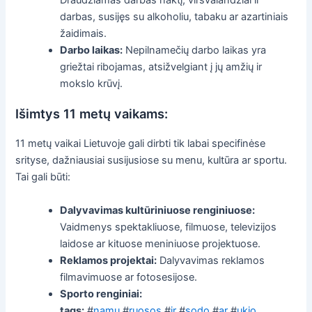
darbas, susijęs su alkoholiu, tabaku ar azartiniais
žaidimais.
Darbo laikas:
Nepilnamečių darbo laikas yra
griežtai ribojamas, atsižvelgiant į jų amžių ir
mokslo krūvį.
Išimtys 11 metų vaikams:
11 metų vaikai Lietuvoje gali dirbti tik labai specifinėse
srityse, dažniausiai susijusiose su menu, kultūra ar sportu.
Tai gali būti:
Dalyvavimas kultūriniuose renginiuose:
Vaidmenys spektakliuose, filmuose, televizijos
laidose ar kituose meniniuose projektuose.
Reklamos projektai:
Dalyvavimas reklamos
filmavimuose ar fotosesijose.
Sporto renginiai:
tags:
#
namu
#
ruosos
#
ir
#
sodo
#
ar
#
ukio