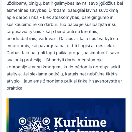
uždirbamų pinigų, bet ir galimybės lavinti savo įgūdžius bei
asmenines savybes. Dirbdami paaugliai lavina suvokimą
apie darbo rinką - kiek atsakomybės, pareigingumo ir
susikaupimo reikia darbui. Tuo pačiu jie susipažįsta ir su
tarpusavio ryšiais - kaip bendrauti su klientais,
bendradarbiais, vadovais. Galiausiai, kaip susitvarkyti su
emocijomis, kai pavargstama, dirbti tingisi ar nesiseka.
Darbas taip pat gali tapti puikia proga „pasimatuoti“ savo
svajonių profesiją - išbandyti darbą mėgstamoje
kompanijoje ar su žmogumi, kurio pėdomis norėtųsi sekti
ateityje. Jei siekiama patirčių, kartais net nebūtina tikėtis
atlygio - jauniems žmonėms puikiai tinka ir savanorystė ar
praktika.