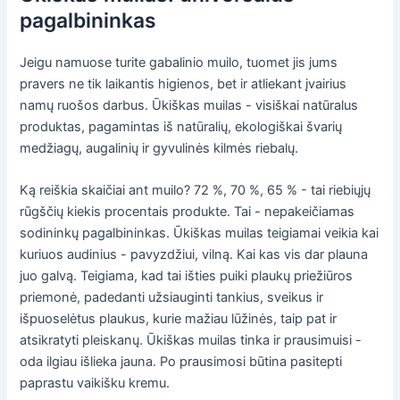
pagalbininkas
Jeigu namuose turite gabalinio muilo, tuomet jis jums
pravers ne tik laikantis higienos, bet ir atliekant įvairius
namų ruošos darbus. Ūkiškas muilas - visiškai natūralus
produktas, pagamintas iš natūralių, ekologiškai švarių
medžiagų, augalinių ir gyvulinės kilmės riebalų.
Ką reiškia skaičiai ant muilo? 72 %, 70 %, 65 % - tai riebiųjų
rūgščių kiekis procentais produkte. Tai - nepakeičiamas
sodininkų pagalbininkas. Ūkiškas muilas teigiamai veikia kai
kuriuos audinius - pavyzdžiui, vilną. Kai kas vis dar plauna
juo galvą. Teigiama, kad tai išties puiki plaukų priežiūros
priemonė, padedanti užsiauginti tankius, sveikus ir
išpuoselėtus plaukus, kurie mažiau lūžinės, taip pat ir
atsikratyti pleiskanų. Ūkiškas muilas tinka ir prausimuisi -
oda ilgiau išlieka jauna. Po prausimosi būtina pasitepti
paprastu vaikišku kremu.