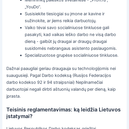
Menininkų paieškos svetainėse - „Profi.ru“,
„YouDo“.
Susisiekite tiesiogiai su įmone ar kavine ir
sužinokite, ar jiems reikia darbuotojų.
Vaiko tėvai savo socialiniuose tinkluose gali
pasakyti, kad vaikas ieško darbo ne visą darbo
dieną - galbūt jų draugai ar draugų draugai
susidomės nebrangaus asistento paslaugomis.
Specializuotose grupėse socialiniuose tinkluose.
Dažnai paaugliai geriau draugauja su technologijomis nei
suaugusieji. Pagal Darbo kodeksą (Rusijos Federacijos
darbo kodekso 92 ir 94 straipsniai) Nepilnamečiai
darbuotojai negali dirbti aštuonių valandų per dieną, kaip
įprasta.
Teisinis reglamentavimas: ką leidžia Lietuvos
įstatymai?
Lietuvos Respublikos Darbo kodeksas griežtai