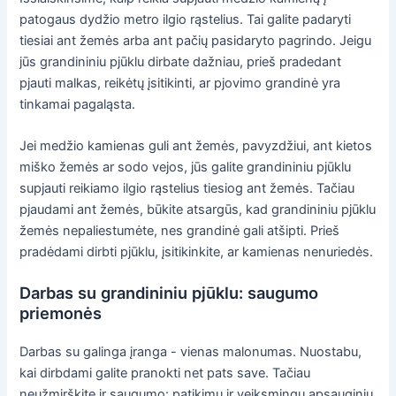
patogaus dydžio metro ilgio rąstelius. Tai galite padaryti
tiesiai ant žemės arba ant pačių pasidaryto pagrindo. Jeigu
jūs grandininiu pjūklu dirbate dažniau, prieš pradedant
pjauti malkas, reikėtų įsitikinti, ar pjovimo grandinė yra
tinkamai pagaląsta.
Jei medžio kamienas guli ant žemės, pavyzdžiui, ant kietos
miško žemės ar sodo vejos, jūs galite grandininiu pjūklu
supjauti reikiamo ilgio rąstelius tiesiog ant žemės. Tačiau
pjaudami ant žemės, būkite atsargūs, kad grandininiu pjūklu
žemės nepaliestumėte, nes grandinė gali atšipti. Prieš
pradėdami dirbti pjūklu, įsitikinkite, ar kamienas nenuriedės.
Darbas su grandininiu pjūklu: saugumo
priemonės
Darbas su galinga įranga - vienas malonumas. Nuostabu,
kai dirbdami galite pranokti net pats save. Tačiau
neužmirškite ir saugumo: patikimų ir veiksmingų apsauginių