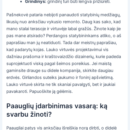
Grindinys:
grindinį turi būti lengva prižiūrėti.
Pašnekovė pataria nebijoti panaudoti statybinių medžiagų,
likusių nuo anksčiau vykusio remonto. Daug kas sako, kad
mano stalai terasoje ir virtuvėje labai gražūs. Žinote kaip jie
pas mane atsirado? Perdangos statybininkams atliko, o aš
paprašiau man jų neatiduoti. Tada dar meistrų paprašiau,
kad padarytų kojas. Lauko virtuvės projektavimui vis
dažniau prašoma ir kraštovaizdžio dizainerių, kurie padeda
suprojektuoti viską pagal šeimos poreikius. Jei maistą
gaminsite drauge su didele kompanija, skirkite daugiau
erdvės. Girliandos suteiks jaukumo ir foninį apšvietimą.
Lauko virtuvė skirta ne tik skaniai pavalgyti, bet ir jaukiai
pavakaroti. Papuoškite ją gėlėmis.
Paauglių įdarbinimas vasarą: ką
svarbu žinoti?
Paaugliai patys vis anksčiau išreiškia norą dirbti, o didelė