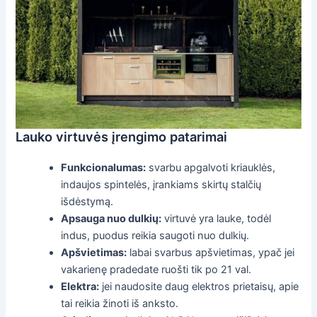
Lauko virtuvės įrengimo patarimai
Funkcionalumas:
svarbu apgalvoti kriauklės,
indaujos spintelės, įrankiams skirtų stalčių
išdėstymą.
Apsauga nuo dulkių:
virtuvė yra lauke, todėl
indus, puodus reikia saugoti nuo dulkių.
Apšvietimas:
labai svarbus apšvietimas, ypač jei
vakarienę pradedate ruošti tik po 21 val.
Elektra:
jei naudosite daug elektros prietaisų, apie
tai reikia žinoti iš anksto.