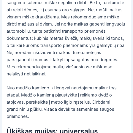
saugumo sutemus miške negalima dirbti. Be to, turėtumėte
atkreipti dėmesį ir į esamas oro sąlygas. Ne, ruošti malkas
vienam miške draudžiama. Mes rekomenduojame miške
dirbti mažiausiai dviem. Jei norite malkas gabenti lengvuoju
automobiliu, turite patikrinti transporto priemonės
dokumentus: kubinis metras šviežių malkų sveria iki tonos,
o tai kai kurioms transporto priemonėms yra galimybių riba.
Ne, norėdami išdžiovinti malkas, turėtumėte jas
parsigabenti į namus ir laikyti apsaugotas nuo drėgmės.
Mes rekomenduojame malkų viešuosiuose miškuose
nelaikyti net laikinai.
Nuo medžio kamieno iki lengvai naudojamų malkų: trys
etapai. Medžio kamieną pjaustykite į reikiamo dydžio
atpjovas, perskelkite į metro ilgio rąstelius. Dirbdami
grandininiu pjūklu, visada dėvėkite asmenines saugos
priemones.
Ūkiškas muilas: universalus