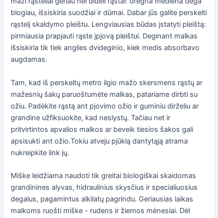
maži rąsteliai geriau nei dideli rąstai: drėgna mediena dega
blogiau, išsiskiria suodžiai ir dūmai. Dabar jūs galite perskelti
rąstelį skaldymo pleištu. Lengviausias būdas įstatyti pleištą:
pirmiausia prapjauti rąste įpjovą pleištui. Deginant malkas
išsiskiria tik tiek anglies dvideginio, kiek medis absorbavo
augdamas.
Tam, kad iš perskeltų metro ilgio mažo skersmens rąstų ar
mažesnių šakų paruoštumėte malkas, patariame dirbti su
ožiu. Padėkite rąstą ant pjovimo ožio ir guminiu dirželiu ar
grandine užfiksuokite, kad neslystų. Tačiau net ir
pritvirtintos apvalios malkos ar beveik tiesios šakos gali
apsisukti ant ožio.Tokiu atveju pjūklą dantytąją atrama
nukreipkite link jų.
Miške leidžiama naudoti tik greitai biologiškai skaidomas
grandinines alyvas, hidraulinius skysčius ir specialiuosius
degalus, pagamintus alkilatų pagrindu. Geriausias laikas
malkoms ruošti miške - rudens ir žiemos mėnesiai. Dėl