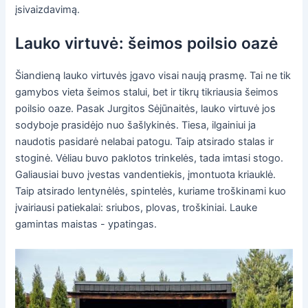
įsivaizdavimą.
Lauko virtuvė: šeimos poilsio oazė
Šiandieną lauko virtuvės įgavo visai naują prasmę. Tai ne tik
gamybos vieta šeimos stalui, bet ir tikrų tikriausia šeimos
poilsio oaze. Pasak Jurgitos Sėjūnaitės, lauko virtuvė jos
sodyboje prasidėjo nuo šašlykinės. Tiesa, ilgainiui ja
naudotis pasidarė nelabai patogu. Taip atsirado stalas ir
stoginė. Vėliau buvo paklotos trinkelės, tada imtasi stogo.
Galiausiai buvo įvestas vandentiekis, įmontuota kriauklė.
Taip atsirado lentynėlės, spintelės, kuriame troškinami kuo
įvairiausi patiekalai: sriubos, plovas, troškiniai. Lauke
gamintas maistas - ypatingas.