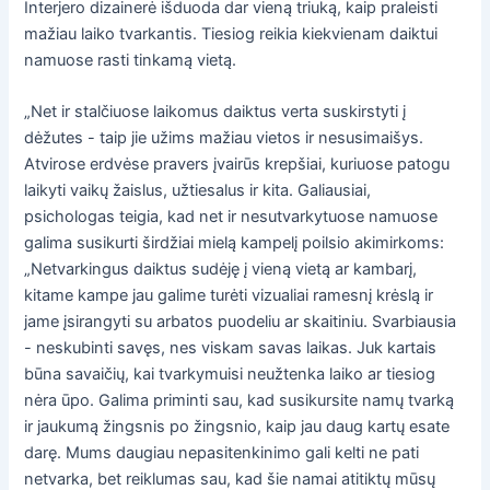
Interjero dizainerė išduoda dar vieną triuką, kaip praleisti
mažiau laiko tvarkantis. Tiesiog reikia kiekvienam daiktui
namuose rasti tinkamą vietą.
„Net ir stalčiuose laikomus daiktus verta suskirstyti į
dėžutes - taip jie užims mažiau vietos ir nesusimaišys.
Atvirose erdvėse pravers įvairūs krepšiai, kuriuose patogu
laikyti vaikų žaislus, užtiesalus ir kita. Galiausiai,
psichologas teigia, kad net ir nesutvarkytuose namuose
galima susikurti širdžiai mielą kampelį poilsio akimirkoms:
„Netvarkingus daiktus sudėję į vieną vietą ar kambarį,
kitame kampe jau galime turėti vizualiai ramesnį krėslą ir
jame įsirangyti su arbatos puodeliu ar skaitiniu. Svarbiausia
- neskubinti savęs, nes viskam savas laikas. Juk kartais
būna savaičių, kai tvarkymuisi neužtenka laiko ar tiesiog
nėra ūpo. Galima priminti sau, kad susikursite namų tvarką
ir jaukumą žingsnis po žingsnio, kaip jau daug kartų esate
darę. Mums daugiau nepasitenkinimo gali kelti ne pati
netvarka, bet reiklumas sau, kad šie namai atitiktų mūsų