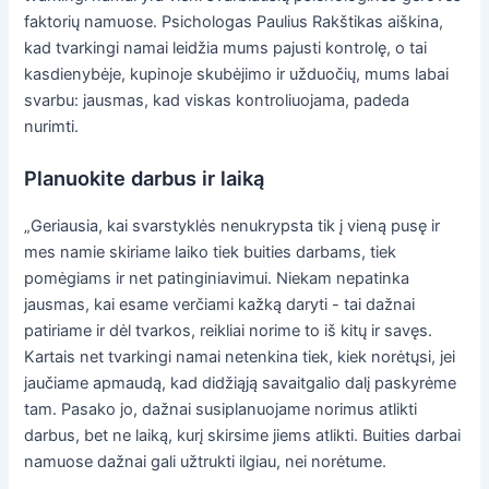
faktorių namuose. Psichologas Paulius Rakštikas aiškina,
kad tvarkingi namai leidžia mums pajusti kontrolę, o tai
kasdienybėje, kupinoje skubėjimo ir užduočių, mums labai
svarbu: jausmas, kad viskas kontroliuojama, padeda
nurimti.
Planuokite darbus ir laiką
„Geriausia, kai svarstyklės nenukrypsta tik į vieną pusę ir
mes namie skiriame laiko tiek buities darbams, tiek
pomėgiams ir net patinginiavimui. Niekam nepatinka
jausmas, kai esame verčiami kažką daryti - tai dažnai
patiriame ir dėl tvarkos, reikliai norime to iš kitų ir savęs.
Kartais net tvarkingi namai netenkina tiek, kiek norėtųsi, jei
jaučiame apmaudą, kad didžiąją savaitgalio dalį paskyrėme
tam. Pasako jo, dažnai susiplanuojame norimus atlikti
darbus, bet ne laiką, kurį skirsime jiems atlikti. Buities darbai
namuose dažnai gali užtrukti ilgiau, nei norėtume.