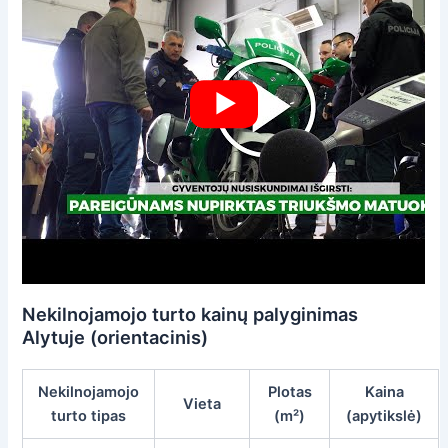
Nekilnojamojo turto kainų palyginimas
Alytuje (orientacinis)
Nekilnojamojo
Plotas
Kaina
Vieta
turto tipas
(m²)
(apytikslė)