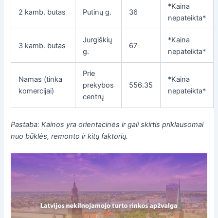
*Kaina
2 kamb. butas
Putinų g.
36
nepateikta*
Jurgiškių
*Kaina
3 kamb. butas
67
g.
nepateikta*
Prie
Namas (tinka
*Kaina
prekybos
556.35
komercijai)
nepateikta*
centrų
Pastaba: Kainos yra orientacinės ir gali skirtis priklausomai
nuo būklės, remonto ir kitų faktorių.