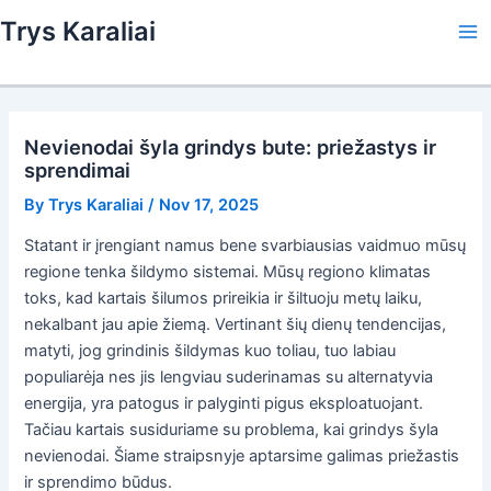
Skip
Trys Karaliai
to
Ma
content
Me
Nevienodai šyla grindys bute: priežastys ir
sprendimai
By
Trys Karaliai
/
Nov 17, 2025
Statant ir įrengiant namus bene svarbiausias vaidmuo mūsų
regione tenka šildymo sistemai. Mūsų regiono klimatas
toks, kad kartais šilumos prireikia ir šiltuoju metų laiku,
nekalbant jau apie žiemą. Vertinant šių dienų tendencijas,
matyti, jog grindinis šildymas kuo toliau, tuo labiau
populiarėja nes jis lengviau suderinamas su alternatyvia
energija, yra patogus ir palyginti pigus eksploatuojant.
Tačiau kartais susiduriame su problema, kai grindys šyla
nevienodai. Šiame straipsnyje aptarsime galimas priežastis
ir sprendimo būdus.