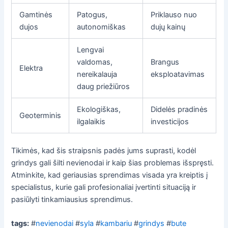
Gamtinės
Patogus,
Priklauso nuo
dujos
autonomiškas
dujų kainų
Lengvai
valdomas,
Brangus
Elektra
nereikalauja
eksploatavimas
daug priežiūros
Ekologiškas,
Didelės pradinės
Geoterminis
ilgalaikis
investicijos
Tikimės, kad šis straipsnis padės jums suprasti, kodėl
grindys gali šilti nevienodai ir kaip šias problemas išspręsti.
Atminkite, kad geriausias sprendimas visada yra kreiptis į
specialistus, kurie gali profesionaliai įvertinti situaciją ir
pasiūlyti tinkamiausius sprendimus.
tags:
#
nevienodai
#
syla
#
kambariu
#
grindys
#
bute