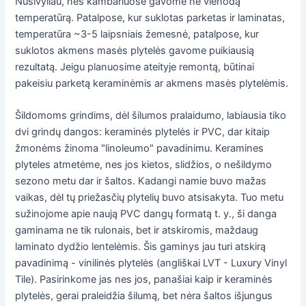
Nusivyliau, nes kambariuose gavome ne vienodą
temperatūrą. Patalpose, kur suklotas parketas ir laminatas,
temperatūra ~3-5 laipsniais žemesnė, patalpose, kur
suklotos akmens masės plytelės gavome puikiausią
rezultatą. Jeigu planuosime ateityje remontą, būtinai
pakeisiu parketą keraminėmis ar akmens masės plytelėmis.
Šildomoms grindims, dėl šilumos pralaidumo, labiausia tiko
dvi grindų dangos: keraminės plytelės ir PVC, dar kitaip
žmonėms žinoma "linoleumo" pavadinimu. Keramines
plyteles atmetėme, nes jos kietos, slidžios, o nešildymo
sezono metu dar ir šaltos. Kadangi namie buvo mažas
vaikas, dėl tų priežasčių plytelių buvo atsisakyta. Tuo metu
sužinojome apie naują PVC dangų formatą t. y., ši danga
gaminama ne tik rulonais, bet ir atskiromis, maždaug
laminato dydžio lentelėmis. Šis gaminys jau turi atskirą
pavadinimą - vinilinės plytelės (angliškai LVT - Luxury Vinyl
Tile). Pasirinkome jas nes jos, panašiai kaip ir keraminės
plytelės, gerai praleidžia šilumą, bet nėra šaltos išjungus