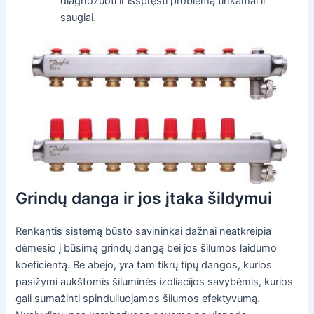
diagnozuoti ir išspręsti problemą tinkamai ir
saugiai.
Grindų danga ir jos įtaka šildymui
Renkantis sistemą būsto savininkai dažnai neatkreipia
dėmesio į būsimą grindų dangą bei jos šilumos laidumo
koeficientą. Be abejo, yra tam tikrų tipų dangos, kurios
pasižymi aukštomis šiluminės izoliacijos savybėmis, kurios
gali sumažinti spinduliuojamos šilumos efektyvumą.