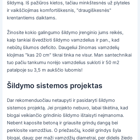
šildymą. Iš pažiūros kietos, tačiau minkštesnės už plyteles
ir vaikščiojimas komfortiškesnis, "draugiškesnės"
krentantiems daiktams.
Žinosite kokio galingumo šildymo įrenginio jums reikės,
kaip tankiai išvedžioti šildymo vamzdelius ir pan., kad
nebūtų šilumos deficito. Daugeliui žinomas vamzdelių
klojimas "kas 20 cm" tikrai tinka ne visur. Man santechnikai
tuo pačiu tankumu norėjo vamzdelius sukloti ir 50 m2
patalpoje su 3,5 m aukščio lubomis!
Šildymo sistemos projektas
Dar rekomenduočiau netaupyti ir pasidaryti šildymo
sistemos projektą. Jei projekto nebuvo, labai tikėtina, kad
blogai veikiančio grindinio šildymo ištaisyti neįmanoma.
Nebent kaposite betoną ir griausite grindų dangą bei
perklosite vamzdžius. O priežasčių, kodėl grindys šyla
blogai, daug: per maži vamzdžių diametrai, per didelis žiedo