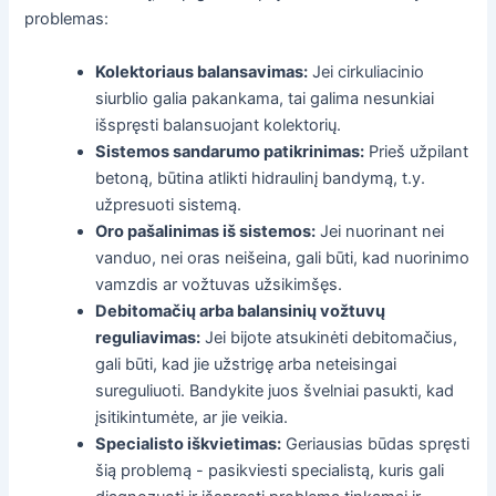
problemas:
Kolektoriaus balansavimas:
Jei cirkuliacinio
siurblio galia pakankama, tai galima nesunkiai
išspręsti balansuojant kolektorių.
Sistemos sandarumo patikrinimas:
Prieš užpilant
betoną, būtina atlikti hidraulinį bandymą, t.y.
užpresuoti sistemą.
Oro pašalinimas iš sistemos:
Jei nuorinant nei
vanduo, nei oras neišeina, gali būti, kad nuorinimo
vamzdis ar vožtuvas užsikimšęs.
Debitomačių arba balansinių vožtuvų
reguliavimas:
Jei bijote atsukinėti debitomačius,
gali būti, kad jie užstrigę arba neteisingai
sureguliuoti. Bandykite juos švelniai pasukti, kad
įsitikintumėte, ar jie veikia.
Specialisto iškvietimas:
Geriausias būdas spręsti
šią problemą - pasikviesti specialistą, kuris gali