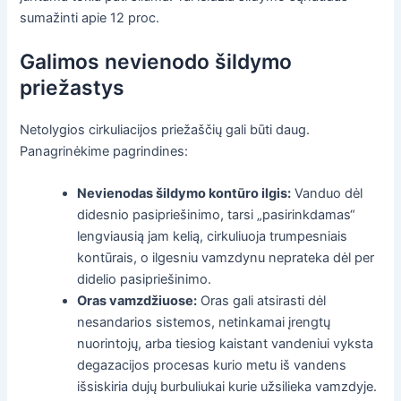
sumažinti apie 12 proc.
Galimos nevienodo šildymo
priežastys
Netolygios cirkuliacijos priežaščių gali būti daug.
Panagrinėkime pagrindines:
Nevienodas šildymo kontūro ilgis:
Vanduo dėl
didesnio pasipriešinimo, tarsi „pasirinkdamas“
lengviausią jam kelią, cirkuliuoja trumpesniais
kontūrais, o ilgesniu vamzdynu neprateka dėl per
didelio pasipriešinimo.
Oras vamzdžiuose:
Oras gali atsirasti dėl
nesandarios sistemos, netinkamai įrengtų
nuorintojų, arba tiesiog kaistant vandeniui vyksta
degazacijos procesas kurio metu iš vandens
išsiskiria dujų burbuliukai kurie užsilieka vamzdyje.