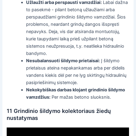
Užlaužti arba perspausti vamzdžiai:
Labai dažna
to pasekmė - pilant betoną užlaužiami arba
perspaudžiami grindinio šildymo vamzdžiai. Šios
problemos, neardant grindų dangos išspręsti
nepavyks. Deja, vis dar atsiranda montuotojų,
kurie taupydami laiką prieš užpilant betoną
sistemos neužpresuoja, t.y. neatlieka hidraulinio
bandymo.
Nesubalansuoti šildymo prietaisai:
Į šildymo
prietaisus ateina nepakankamas arba per didelis
vandens kiekis dėl per ne lyg skirtingų hidraulinių
pasipriešinimų sistemoje.
Nekokybiškas darbas klojant grindinio šildymo
vamzdžius:
Per mažas betono sluoksnis.
11 Grindinio šildymo kolektoriaus žiedų
nustatymas