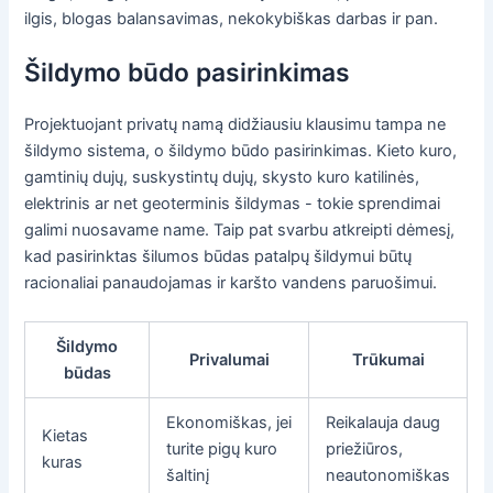
ilgis, blogas balansavimas, nekokybiškas darbas ir pan.
Šildymo būdo pasirinkimas
Projektuojant privatų namą didžiausiu klausimu tampa ne
šildymo sistema, o šildymo būdo pasirinkimas. Kieto kuro,
gamtinių dujų, suskystintų dujų, skysto kuro katilinės,
elektrinis ar net geoterminis šildymas - tokie sprendimai
galimi nuosavame name. Taip pat svarbu atkreipti dėmesį,
kad pasirinktas šilumos būdas patalpų šildymui būtų
racionaliai panaudojamas ir karšto vandens paruošimui.
Šildymo
Privalumai
Trūkumai
būdas
Ekonomiškas, jei
Reikalauja daug
Kietas
turite pigų kuro
priežiūros,
kuras
šaltinį
neautonomiškas