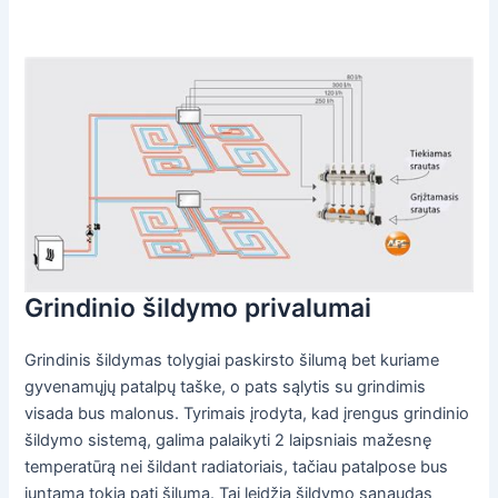
Grindinio šildymo privalumai
Grindinis šildymas tolygiai paskirsto šilumą bet kuriame
gyvenamųjų patalpų taške, o pats sąlytis su grindimis
visada bus malonus. Tyrimais įrodyta, kad įrengus grindinio
šildymo sistemą, galima palaikyti 2 laipsniais mažesnę
temperatūrą nei šildant radiatoriais, tačiau patalpose bus
juntama tokia pati šiluma. Tai leidžia šildymo sąnaudas