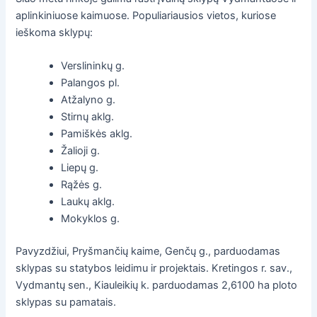
aplinkiniuose kaimuose. Populiariausios vietos, kuriose
ieškoma sklypų:
Verslininkų g.
Palangos pl.
Atžalyno g.
Stirnų aklg.
Pamiškės aklg.
Žalioji g.
Liepų g.
Rąžės g.
Laukų aklg.
Mokyklos g.
Pavyzdžiui, Pryšmančių kaime, Genčų g., parduodamas
sklypas su statybos leidimu ir projektais. Kretingos r. sav.,
Vydmantų sen., Kiauleikių k. parduodamas 2,6100 ha ploto
sklypas su pamatais.