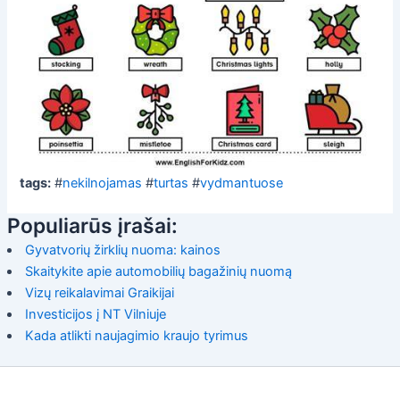
tags:
#
nekilnojamas
#
turtas
#
vydmantuose
Populiarūs įrašai:
Gyvatvorių žirklių nuoma: kainos
Skaitykite apie automobilių bagažinių nuomą
Vizų reikalavimai Graikijai
Investicijos į NT Vilniuje
Kada atlikti naujagimio kraujo tyrimus