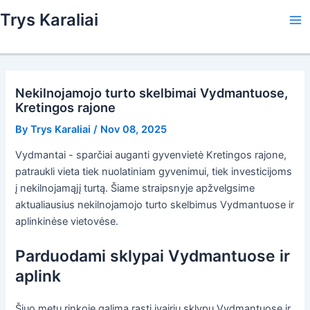
Skip
Trys Karaliai
to
Ma
content
Me
Nekilnojamojo turto skelbimai Vydmantuose,
Kretingos rajone
By
Trys Karaliai
/
Nov 08, 2025
Vydmantai - sparčiai auganti gyvenvietė Kretingos rajone,
patraukli vieta tiek nuolatiniam gyvenimui, tiek investicijoms
į nekilnojamąjį turtą. Šiame straipsnyje apžvelgsime
aktualiausius nekilnojamojo turto skelbimus Vydmantuose ir
aplinkinėse vietovėse.
Parduodami sklypai Vydmantuose ir
aplink
Šiuo metu rinkoje galima rasti įvairių sklypų Vydmantuose ir