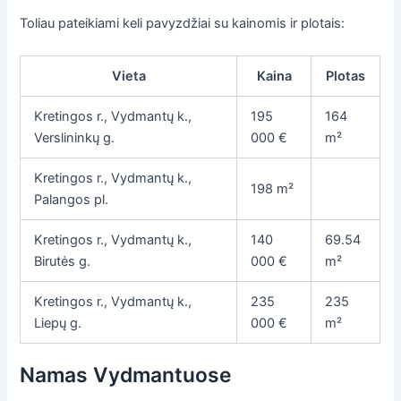
Toliau pateikiami keli pavyzdžiai su kainomis ir plotais:
Vieta
Kaina
Plotas
Kretingos r., Vydmantų k.,
195
164
Verslininkų g.
000 €
m²
Kretingos r., Vydmantų k.,
198 m²
Palangos pl.
Kretingos r., Vydmantų k.,
140
69.54
Birutės g.
000 €
m²
Kretingos r., Vydmantų k.,
235
235
Liepų g.
000 €
m²
Namas Vydmantuose