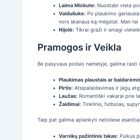
Laima Mickute:
Nuostabi vieta poil
Vaiduliuke:
Po plaukimo geriausia a
nors skanaus ką mėgstat. Man tai g
Nijolė:
Tikrai graži ir smagi vietel
Pramogos ir Veikla
Be pasyvaus poilsio namelyje, galima rasti i
Plaukimas plaustais ar baidarėmi
Pirtis:
Atsipalaidavimas ir jėgų at
Laužas:
Romantiški vakarai prie l
Žaidimai:
Tinklinis, futbolas, supy
Taip pat galima aplankyti netoliese esančias
Varnikų pažintinis takas:
Puikus p