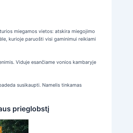
eturios miegamos vietos: atskira miegojimo
ėle, kurioje paruošti visi gaminimui reikiami
kmenimis. Viduje esančiame vonios kambaryje
a padeda susikaupti. Namelis tinkamas
aus prieglobstį