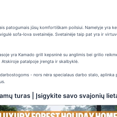
ais patogumais jūsų komfortiškam poilsiui. Namelyje yra k
igulė sofa-lova svetainėje. Svetainėje taip pat yra ir virtuv
rasoje yra Kamado grill kepsninė su anglimis bei grilio rei
 Atskiroje patalpoje įrengta ir skalbyklė.
ir darbostogoms - nors nėra specialaus darbo stalo, aplink
us.
ų turas | Įsigykite savo svajonių liet