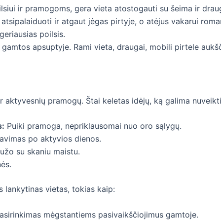
siui ir pramogoms, gera vieta atostogauti su šeima ir draug
tsipalaiduoti ir atgaut jėgas pirtyje, o atėjus vakarui roman
eriausias poilsis.
ė gamtos apsuptyje. Rami vieta, draugai, mobili pirtele aukš
r aktyvesnių pramogų. Štai keletas idėjų, ką galima nuveikti
s:
Puiki pramoga, nepriklausomai nuo oro sąlygų.
gavimas po aktyvios dienos.
aužo su skaniu maistu.
nės.
 lankytinas vietas, tokias kaip:
asirinkimas mėgstantiems pasivaikščiojimus gamtoje.