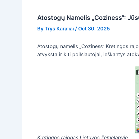
Atostogų Namelis „Coziness“: Jūsų
By
Trys Karaliai
/
Oct 30, 2025
Atostogų namelis „Coziness“ Kretingos rajone
atvyksta ir kiti poilsiautojai, ieškantys at
Kretingos rajonas Lietuvos žemėlapyje