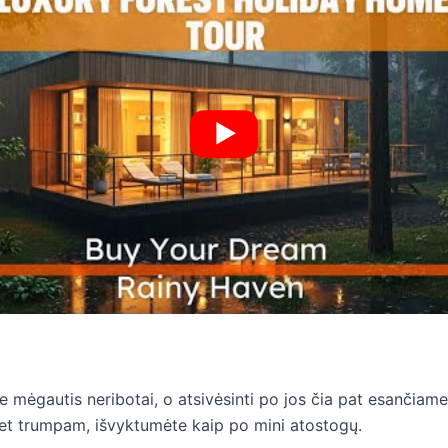
lite mėgautis neribotai, o atsivėsinti po jos čia pat esančia
 net trumpam, išvyktumėte kaip po mini atostogų.