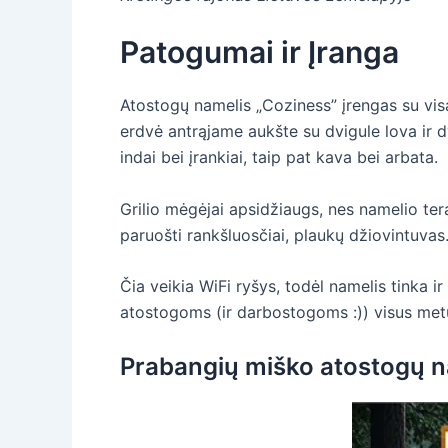
Patogumai ir Įranga
Atostogų namelis „Coziness” įrengas su vis
erdvė antrąjame aukšte su dvigule lova ir dv
indai bei įrankiai, taip pat kava bei arbata.
Grilio mėgėjai apsidžiaugs, nes namelio te
paruošti rankšluosčiai, plaukų džiovintuvas.
Čia veikia WiFi ryšys, todėl namelis tinka 
atostogoms (ir darbostogoms :)) visus met
Prabangių miško atostogų nam