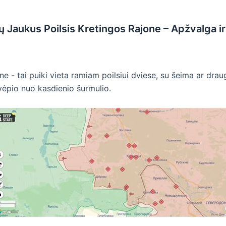
 Jaukus Poilsis Kretingos Rajone – Apžvalga ir 
 - tai puiki vieta ramiam poilsiui dviese, su šeima ar drauga
okvėpio nuo kasdienio šurmulio.