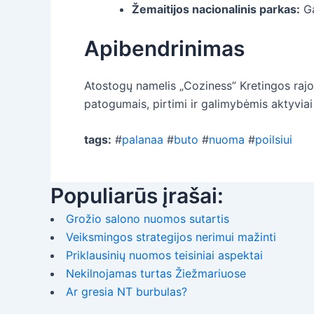
Žemaitijos nacionalinis parkas:
Ga
Apibendrinimas
Atostogų namelis „Coziness” Kretingos rajon
patogumais, pirtimi ir galimybėmis aktyviai p
tags:
#
palanaa
#
buto
#
nuoma
#
poilsiui
Populiarūs įrašai:
Grožio salono nuomos sutartis
Veiksmingos strategijos nerimui mažinti
Priklausinių nuomos teisiniai aspektai
Nekilnojamas turtas Žiežmariuose
Ar gresia NT burbulas?