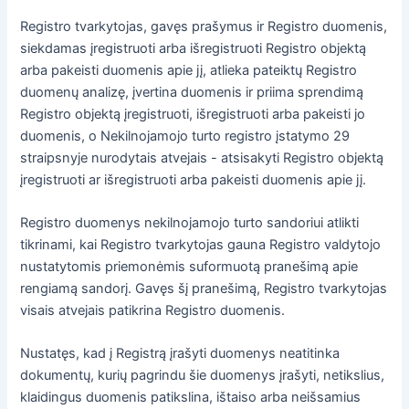
Registro tvarkytojas, gavęs prašymus ir Registro duomenis,
siekdamas įregistruoti arba išregistruoti Registro objektą
arba pakeisti duomenis apie jį, atlieka pateiktų Registro
duomenų analizę, įvertina duomenis ir priima sprendimą
Registro objektą įregistruoti, išregistruoti arba pakeisti jo
duomenis, o Nekilnojamojo turto registro įstatymo 29
straipsnyje nurodytais atvejais - atsisakyti Registro objektą
įregistruoti ar išregistruoti arba pakeisti duomenis apie jį.
Registro duomenys nekilnojamojo turto sandoriui atlikti
tikrinami, kai Registro tvarkytojas gauna Registro valdytojo
nustatytomis priemonėmis suformuotą pranešimą apie
rengiamą sandorį. Gavęs šį pranešimą, Registro tvarkytojas
visais atvejais patikrina Registro duomenis.
Nustatęs, kad į Registrą įrašyti duomenys neatitinka
dokumentų, kurių pagrindu šie duomenys įrašyti, netikslius,
klaidingus duomenis patikslina, ištaiso arba neišsamius