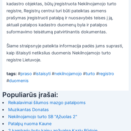
kadastro objektas, būtų įregistruota Nekilnojamojo turto
registre, Registrų centrui turi būti pateiktas asmens
prašymas įregistruoti patalpą ir nuosavybės teises į ją,
aktuali patalpos kadastro duomenų byla ir patalpos
suformavimo teisėtumą patvirtinantis dokumentas.
Šiame straipsnyje pateikta informacija padės jums suprasti,
kaip ištaisyti netikslius duomenis Nekilnojamojo turto
registre Lietuvoje.
tags:
#
praso
#
istaisyti
#
nekilnojamojo
#
turto
#
registro
#
duomenis
Populiarūs įrašai:
Reikalavimai šilumos mazgo patalpoms
Muzikantas Donatas
Nekilnojamojo turto SB "Ąžuolas 2"
Patalpų nuoma Kaune
2 kambarių butų kainų apžvalga Kazlų Rūdoje