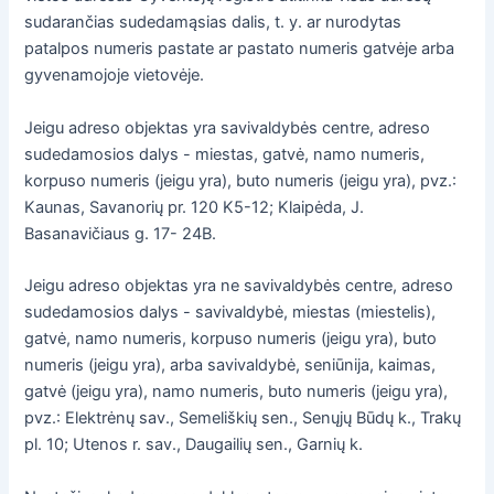
sudarančias sudedamąsias dalis, t. y. ar nurodytas
patalpos numeris pastate ar pastato numeris gatvėje arba
gyvenamojoje vietovėje.
Jeigu adreso objektas yra savivaldybės centre, adreso
sudedamosios dalys - miestas, gatvė, namo numeris,
korpuso numeris (jeigu yra), buto numeris (jeigu yra), pvz.:
Kaunas, Savanorių pr. 120 K5-12; Klaipėda, J.
Basanavičiaus g. 17- 24B.
Jeigu adreso objektas yra ne savivaldybės centre, adreso
sudedamosios dalys - savivaldybė, miestas (miestelis),
gatvė, namo numeris, korpuso numeris (jeigu yra), buto
numeris (jeigu yra), arba savivaldybė, seniūnija, kaimas,
gatvė (jeigu yra), namo numeris, buto numeris (jeigu yra),
pvz.: Elektrėnų sav., Semeliškių sen., Senųjų Būdų k., Trakų
pl. 10; Utenos r. sav., Daugailių sen., Garnių k.