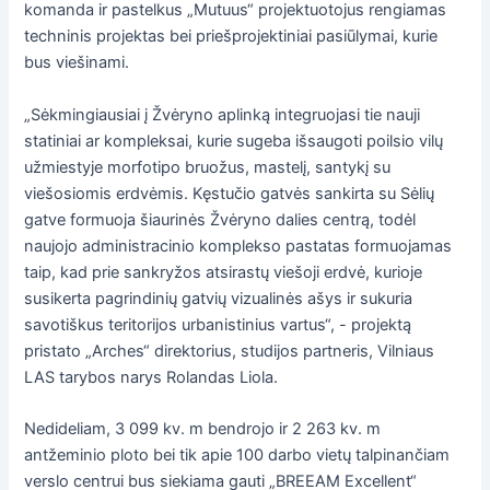
komanda ir pastelkus „Mutuus“ projektuotojus rengiamas
techninis projektas bei priešprojektiniai pasiūlymai, kurie
bus viešinami.
„Sėkmingiausiai į Žvėryno aplinką integruojasi tie nauji
statiniai ar kompleksai, kurie sugeba išsaugoti poilsio vilų
užmiestyje morfotipo bruožus, mastelį, santykį su
viešosiomis erdvėmis. Kęstučio gatvės sankirta su Sėlių
gatve formuoja šiaurinės Žvėryno dalies centrą, todėl
naujojo administracinio komplekso pastatas formuojamas
taip, kad prie sankryžos atsirastų viešoji erdvė, kurioje
susikerta pagrindinių gatvių vizualinės ašys ir sukuria
savotiškus teritorijos urbanistinius vartus“, - projektą
pristato „Arches“ direktorius, studijos partneris, Vilniaus
LAS tarybos narys Rolandas Liola.
Nedideliam, 3 099 kv. m bendrojo ir 2 263 kv. m
antžeminio ploto bei tik apie 100 darbo vietų talpinančiam
verslo centrui bus siekiama gauti „BREEAM Excellent“