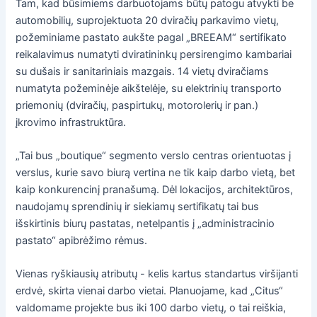
Tam, kad būsimiems darbuotojams būtų patogu atvykti be
automobilių, suprojektuota 20 dviračių parkavimo vietų,
požeminiame pastato aukšte pagal „BREEAM“ sertifikato
reikalavimus numatyti dviratininkų persirengimo kambariai
su dušais ir sanitariniais mazgais. 14 vietų dviračiams
numatyta požeminėje aikštelėje, su elektrinių transporto
priemonių (dviračių, paspirtukų, motorolerių ir pan.)
įkrovimo infrastruktūra.
„Tai bus „boutique“ segmento verslo centras orientuotas į
verslus, kurie savo biurą vertina ne tik kaip darbo vietą, bet
kaip konkurencinį pranašumą. Dėl lokacijos, architektūros,
naudojamų sprendinių ir siekiamų sertifikatų tai bus
išskirtinis biurų pastatas, netelpantis į „administracinio
pastato“ apibrėžimo rėmus.
Vienas ryškiausių atributų - kelis kartus standartus viršijanti
erdvė, skirta vienai darbo vietai. Planuojame, kad „Citus“
valdomame projekte bus iki 100 darbo vietų, o tai reiškia,