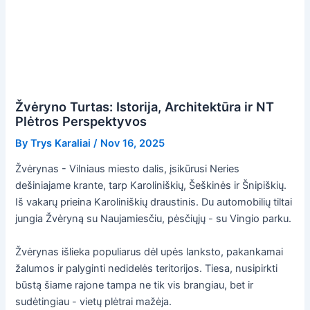
Žvėryno Turtas: Istorija, Architektūra ir NT
Plėtros Perspektyvos
By
Trys Karaliai
/
Nov 16, 2025
Žvėrynas - Vilniaus miesto dalis, įsikūrusi Neries
dešiniajame krante, tarp Karoliniškių, Šeškinės ir Šnipiškių.
Iš vakarų prieina Karoliniškių draustinis. Du automobilių tiltai
jungia Žvėryną su Naujamiesčiu, pėsčiųjų - su Vingio parku.
Žvėrynas išlieka populiarus dėl upės lanksto, pakankamai
žalumos ir palyginti nedidelės teritorijos. Tiesa, nusipirkti
būstą šiame rajone tampa ne tik vis brangiau, bet ir
sudėtingiau - vietų plėtrai mažėja.