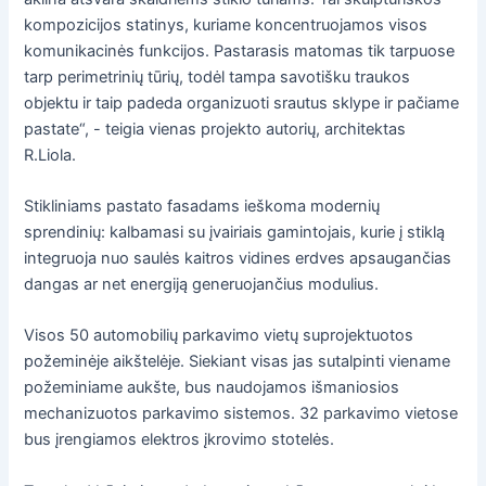
kompozicijos statinys, kuriame koncentruojamos visos
komunikacinės funkcijos. Pastarasis matomas tik tarpuose
tarp perimetrinių tūrių, todėl tampa savotišku traukos
objektu ir taip padeda organizuoti srautus sklype ir pačiame
pastate“, - teigia vienas projekto autorių, architektas
R.Liola.
Stikliniams pastato fasadams ieškoma modernių
sprendinių: kalbamasi su įvairiais gamintojais, kurie į stiklą
integruoja nuo saulės kaitros vidines erdves apsaugančias
dangas ar net energiją generuojančius modulius.
Visos 50 automobilių parkavimo vietų suprojektuotos
požeminėje aikštelėje. Siekiant visas jas sutalpinti viename
požeminiame aukšte, bus naudojamos išmaniosios
mechanizuotos parkavimo sistemos. 32 parkavimo vietose
bus įrengiamos elektros įkrovimo stotelės.