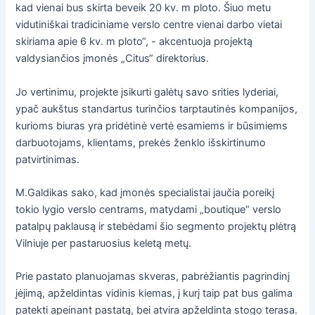
kad vienai bus skirta beveik 20 kv. m ploto. Šiuo metu
vidutiniškai tradiciniame verslo centre vienai darbo vietai
skiriama apie 6 kv. m ploto“, - akcentuoja projektą
valdysiančios įmonės „Citus“ direktorius.
Jo vertinimu, projekte įsikurti galėtų savo srities lyderiai,
ypač aukštus standartus turinčios tarptautinės kompanijos,
kurioms biuras yra pridėtinė vertė esamiems ir būsimiems
darbuotojams, klientams, prekės ženklo išskirtinumo
patvirtinimas.
M.Galdikas sako, kad įmonės specialistai jaučia poreikį
tokio lygio verslo centrams, matydami „boutique“ verslo
patalpų paklausą ir stebėdami šio segmento projektų plėtrą
Vilniuje per pastaruosius keletą metų.
Prie pastato planuojamas skveras, pabrėžiantis pagrindinį
įėjimą, apželdintas vidinis kiemas, į kurį taip pat bus galima
patekti apeinant pastatą, bei atvira apželdinta stogo terasa.