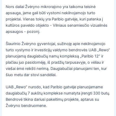
Nors daliai Žvėryno mikrorajono yra taikoma teisinė
apsauga, jame gali būti vystomi nekilnojamojo turto
projektai. Vienas tokių yra Paribio gatvėje, kuri patenka į
kultūros paveldo objekto - Vilniaus senamiesčio vizualinės
apsaugos - pozonį.
Šiaurinio Žvėryno gyventojai, sužinoję apie nekilnojamojo
turto vystymo ir investicijų valdymo bendrovės UAB „Rewo“
planuojamą daugiabučių namų kompleksą „Paribio 12“ ir
plačiau juo pasidomėję, iš pradžių tarpusavyje, o vėliau ir
viešai ėmė reikšti nerimą. Daugiabučiai planuojami ten, kur
šiuo metu dar stovi sandėliai.
UAB „Rewo“ nurodo, kad Paribio gatvėje planuojamame
daugiabučių 7 aukštų komplekse numatyta įrengti 330 butų.
Bendrovė tikina dariusi pakeitimų projekte, aptarus su
Žvėryno bendruomene.