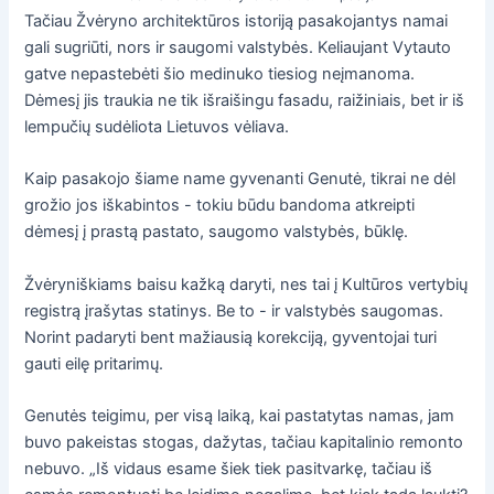
Tačiau Žvėryno architektūros istoriją pasakojantys namai
gali sugriūti, nors ir saugomi valstybės. Keliaujant Vytauto
gatve nepastebėti šio medinuko tiesiog neįmanoma.
Dėmesį jis traukia ne tik išraišingu fasadu, raižiniais, bet ir iš
lempučių sudėliota Lietuvos vėliava.
Kaip pasakojo šiame name gyvenanti Genutė, tikrai ne dėl
grožio jos iškabintos - tokiu būdu bandoma atkreipti
dėmesį į prastą pastato, saugomo valstybės, būklę.
Žvėryniškiams baisu kažką daryti, nes tai į Kultūros vertybių
registrą įrašytas statinys. Be to - ir valstybės saugomas.
Norint padaryti bent mažiausią korekciją, gyventojai turi
gauti eilę pritarimų.
Genutės teigimu, per visą laiką, kai pastatytas namas, jam
buvo pakeistas stogas, dažytas, tačiau kapitalinio remonto
nebuvo. „Iš vidaus esame šiek tiek pasitvarkę, tačiau iš