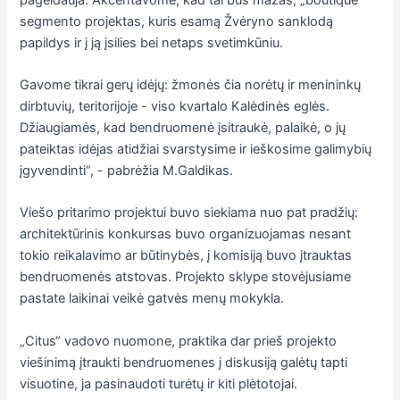
segmento projektas, kuris esamą Žvėryno sanklodą
papildys ir į ją įsilies bei netaps svetimkūniu.
Gavome tikrai gerų idėjų: žmonės čia norėtų ir menininkų
dirbtuvių, teritorijoje - viso kvartalo Kalėdinės eglės.
Džiaugiamės, kad bendruomenė įsitraukė, palaikė, o jų
pateiktas idėjas atidžiai svarstysime ir ieškosime galimybių
įgyvendinti“, - pabrėžia M.Galdikas.
Viešo pritarimo projektui buvo siekiama nuo pat pradžių:
architektūrinis konkursas buvo organizuojamas nesant
tokio reikalavimo ar būtinybės, į komisiją buvo įtrauktas
bendruomenės atstovas. Projekto sklype stovėjusiame
pastate laikinai veikė gatvės menų mokykla.
„Citus“ vadovo nuomone, praktika dar prieš projekto
viešinimą įtraukti bendruomenes į diskusiją galėtų tapti
visuotine, ja pasinaudoti turėtų ir kiti plėtotojai.