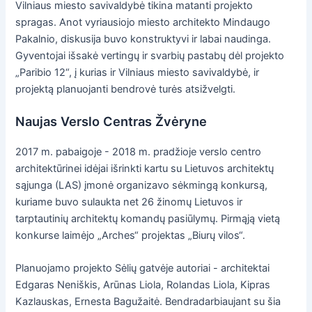
Vilniaus miesto savivaldybė tikina matanti projekto
spragas. Anot vyriausiojo miesto architekto Mindaugo
Pakalnio, diskusija buvo konstruktyvi ir labai naudinga.
Gyventojai išsakė vertingų ir svarbių pastabų dėl projekto
„Paribio 12“, į kurias ir Vilniaus miesto savivaldybė, ir
projektą planuojanti bendrovė turės atsižvelgti.
Naujas Verslo Centras Žvėryne
2017 m. pabaigoje - 2018 m. pradžioje verslo centro
architektūrinei idėjai išrinkti kartu su Lietuvos architektų
sąjunga (LAS) įmonė organizavo sėkmingą konkursą,
kuriame buvo sulaukta net 26 žinomų Lietuvos ir
tarptautinių architektų komandų pasiūlymų. Pirmąją vietą
konkurse laimėjo „Arches“ projektas „Biurų vilos“.
Planuojamo projekto Sėlių gatvėje autoriai - architektai
Edgaras Neniškis, Arūnas Liola, Rolandas Liola, Kipras
Kazlauskas, Ernesta Bagužaitė. Bendradarbiaujant su šia