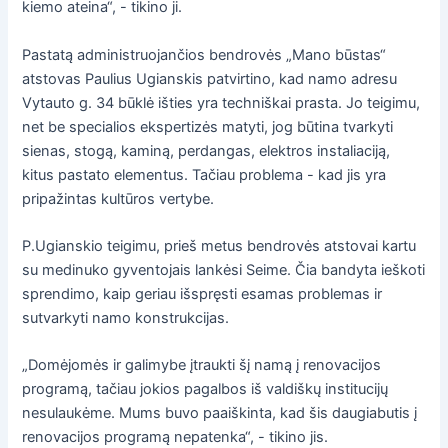
kiemo ateina“, - tikino ji.
Pastatą administruojančios bendrovės „Mano būstas“
atstovas Paulius Ugianskis patvirtino, kad namo adresu
Vytauto g. 34 būklė išties yra techniškai prasta. Jo teigimu,
net be specialios ekspertizės matyti, jog būtina tvarkyti
sienas, stogą, kaminą, perdangas, elektros instaliaciją,
kitus pastato elementus. Tačiau problema - kad jis yra
pripažintas kultūros vertybe.
P.Ugianskio teigimu, prieš metus bendrovės atstovai kartu
su medinuko gyventojais lankėsi Seime. Čia bandyta ieškoti
sprendimo, kaip geriau išspręsti esamas problemas ir
sutvarkyti namo konstrukcijas.
„Domėjomės ir galimybe įtraukti šį namą į renovacijos
programą, tačiau jokios pagalbos iš valdiškų institucijų
nesulaukėme. Mums buvo paaiškinta, kad šis daugiabutis į
renovacijos programą nepatenka“, - tikino jis.