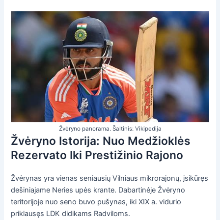
Žvėryno panorama. Šaltinis: Vikipedija
Žvėryno Istorija: Nuo Medžioklės
Rezervato Iki Prestižinio Rajono
Žvėrynas yra vienas seniausių Vilniaus mikrorajonų, įsikūręs
dešiniajame Neries upės krante. Dabartinėje Žvėryno
teritorijoje nuo seno buvo pušynas, iki XIX a. vidurio
priklausęs LDK didikams Radviloms.