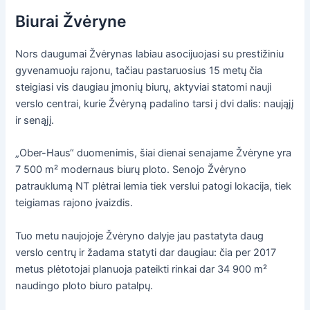
Biurai Žvėryne
Nors daugumai Žvėrynas labiau asocijuojasi su prestižiniu
gyvenamuoju rajonu, tačiau pastaruosius 15 metų čia
steigiasi vis daugiau įmonių biurų, aktyviai statomi nauji
verslo centrai, kurie Žvėryną padalino tarsi į dvi dalis: naująjį
ir senąjį.
„Ober-Haus“ duomenimis, šiai dienai senajame Žvėryne yra
7 500 m² modernaus biurų ploto. Senojo Žvėryno
patrauklumą NT plėtrai lemia tiek verslui patogi lokacija, tiek
teigiamas rajono įvaizdis.
Tuo metu naujojoje Žvėryno dalyje jau pastatyta daug
verslo centrų ir žadama statyti dar daugiau: čia per 2017
metus plėtotojai planuoja pateikti rinkai dar 34 900 m²
naudingo ploto biuro patalpų.