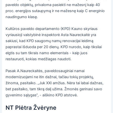
paveldo objektų, privaloma pasiekti ne mažesnį kaip 40
proc. energijos sutaupymą ir ne mažesnę kaip C energinio
naudingumo klasę.
Kultūros paveldo departamento (KPD) Kauno skyriaus
vyriausioji valstybinė inspektorė Asta Naureckaitė yra
sakiusi, kad KPD saugomų namų renovacijai leidimą
paprastai išduoda per 20 dienų. KPD nurodo, kaip tiksliai
elgtis su tam tikrais namo elementais - kaip juos
restauruoti, kokias medžiagas naudoti.
Pasak A.Naureckaitės, paveldosauginiai namai
modernizuojami ne itin dažnai, tačiau tokių projektų,
žinoma, pasitaiko. „Juk XXI amžius. Nėra tai labai dažnas,
bet pasitaiko, tam tikrą dalį užima. Žmonės gerinasi savo
gyvenimo sąlygas“, - aiškino KPD atstovė.
NT Plėtra Žvėryne