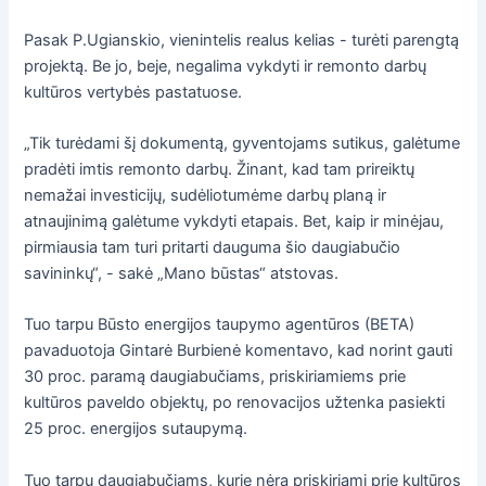
Pasak P.Ugianskio, vienintelis realus kelias - turėti parengtą
projektą. Be jo, beje, negalima vykdyti ir remonto darbų
kultūros vertybės pastatuose.
„Tik turėdami šį dokumentą, gyventojams sutikus, galėtume
pradėti imtis remonto darbų. Žinant, kad tam prireiktų
nemažai investicijų, sudėliotumėme darbų planą ir
atnaujinimą galėtume vykdyti etapais. Bet, kaip ir minėjau,
pirmiausia tam turi pritarti dauguma šio daugiabučio
savininkų“, - sakė „Mano būstas“ atstovas.
Tuo tarpu Būsto energijos taupymo agentūros (BETA)
pavaduotoja Gintarė Burbienė komentavo, kad norint gauti
30 proc. paramą daugiabučiams, priskiriamiems prie
kultūros paveldo objektų, po renovacijos užtenka pasiekti
25 proc. energijos sutaupymą.
Tuo tarpu daugiabučiams, kurie nėra priskiriami prie kultūros