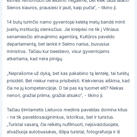
esmės remontuoti be leidimo negalime, bet kiek tada laukti?
Sienos kiauros, prausiesi ir jauti, kaip pučia“, - tikino ji.
14 butų turinčio namo gyventojai keletą metų bandė minti
įvairių institucijų slenksčius. Jie kreipėsi ne tik į Vilniaus
senamiesčio atnaujinimo agentūrą, Kultūros paveldo
departamentą, bet lankė ir Seimo narius, buvusius
ministrus. Tačiau kur beeidavo, visur gyventojams
atkertama, kad nėra pinigų.
„Neprašome už dyką, bet kas pakabino tą lentelę, tai turėtų
prisidėti. Bet niekur neina prisibelsti. Kiekvienas aiškina, kad
čia ne jų kompetencijoje. O tai pas ką tuomet eiti? Niekas
nenori, gražiai priima, gražiai atsako“, - tikino ji.
Tačiau šimtametis Lietuvos medinis paveldas domina kitus
- ne tik paveldosaugininkus, istorikus, bet ir turistus.
„Turistai vasarą, čia reikėtų nufilmuoti, neįsivaizduojate,
atvažiuoja autobusiukas, išlipa turistai, fotografuoja ir iš