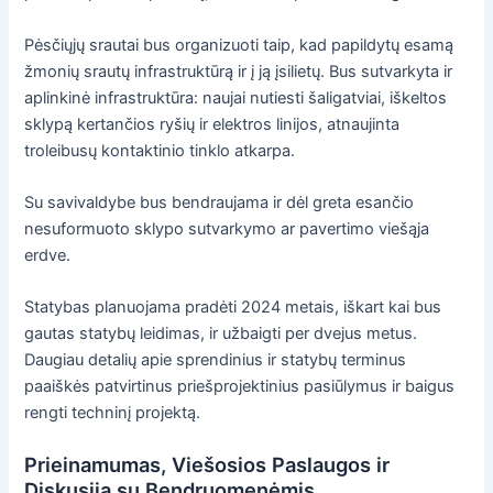
Pėsčiųjų srautai bus organizuoti taip, kad papildytų esamą
žmonių srautų infrastruktūrą ir į ją įsilietų. Bus sutvarkyta ir
aplinkinė infrastruktūra: naujai nutiesti šaligatviai, iškeltos
sklypą kertančios ryšių ir elektros linijos, atnaujinta
troleibusų kontaktinio tinklo atkarpa.
Su savivaldybe bus bendraujama ir dėl greta esančio
nesuformuoto sklypo sutvarkymo ar pavertimo viešąja
erdve.
Statybas planuojama pradėti 2024 metais, iškart kai bus
gautas statybų leidimas, ir užbaigti per dvejus metus.
Daugiau detalių apie sprendinius ir statybų terminus
paaiškės patvirtinus priešprojektinius pasiūlymus ir baigus
rengti techninį projektą.
Prieinamumas, Viešosios Paslaugos ir
Diskusija su Bendruomenėmis