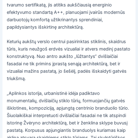
tvarumo sertifikatą, jis atitiks aukščiausią energinio
efektyvumo standartą A++, planuojami įvairūs modernūs
darbuotojų komfortą užtikrinantys sprendiniai,
papildysiantys išskirtinę architektūrą.
Keturių aukštų verslo centrui pasirinktas stiklinis, skaidrus
tūris, kuris neužgoš erdvės vizualiai ir atvers medinį pastato
konstruktyvą. Nuo antro aukšto „lūžtantys“ dvišlaičiai
fasadai ne tik primins įprastą senąją architektūrą, bet ir
vizualiai mažins pastatą, jo šešėlį, padės išskaidyti gatvės
triukšmą.
„Aplinkos istorija, urbanistinė idėja padiktavo
monumentalių, dvišlaičių stiklo tūrių, formuojančių gatvės
išklotines, kompoziciją, apjungtą centrinio branduolio tūrio.
Šiuolaikiškai interpretuoti dvišlaičiai fasadai ne tik atspindi
istorinę Žvėryno architektūrą, bet ir ženklina sklype buvusį
pastatą. Korpusus apjungiantis branduolys kuriamas kaip
aklina atsvara skaidriems stiklo tūriams. Tai skulptūriškos