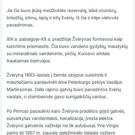
Jie čia buvo įkūrę medžioklės rezervatą, laikė stumbrų,
briedžių, stirnų, lapių ir kitų žvėrių. Iš čia ir kilęs vietovės
pavadinimas.
XIX a. pabaigoje-XX a. pradžioje Žvėrynas formavosi kaip
kurortinis priemiestis. Čia buvo vandens gydyklų, maudyklų
su mineraliniais vandenimis, pirčių. Kursavo arkliais
traukiamas tramvajus.
Žvėryną 1893-iaisiais į žemės sklypus suskirstė ir
miestiečiams pardavinėti ėmė Peterburgo pirklys Vasilijus
Martinsonas. Dalis rajono gatvių buvo pavadintos žvėrių
vardais, o stambesnės gavo kunigaikščių vardus.
Po Pirmojo pasaulinio karo Žvėryne pradėtos grįsti gatvės,
sutvarkytas vandentiekis, kanalizacija, įvesta elektra.
Žvėryno gatvėmis važinėjo ne tik autobusai. Prie Vingio
parko iki 1957 m. siaurais geležinkelio bėgiais važiavo