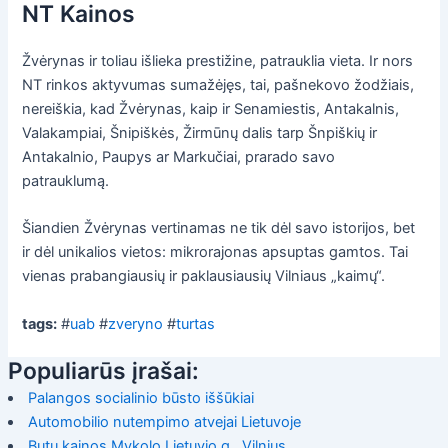
NT Kainos
Žvėrynas ir toliau išlieka prestižine, patrauklia vieta. Ir nors
NT rinkos aktyvumas sumažėjęs, tai, pašnekovo žodžiais,
nereiškia, kad Žvėrynas, kaip ir Senamiestis, Antakalnis,
Valakampiai, Šnipiškės, Žirmūnų dalis tarp Šnpiškių ir
Antakalnio, Paupys ar Markučiai, prarado savo
patrauklumą.
Šiandien Žvėrynas vertinamas ne tik dėl savo istorijos, bet
ir dėl unikalios vietos: mikrorajonas apsuptas gamtos. Tai
vienas prabangiausių ir paklausiausių Vilniaus „kaimų“.
tags:
#
uab
#
zveryno
#
turtas
Populiarūs įrašai:
Palangos socialinio būsto iššūkiai
Automobilio nutempimo atvejai Lietuvoje
Butų kainos Mykolo Lietuvio g., Vilnius