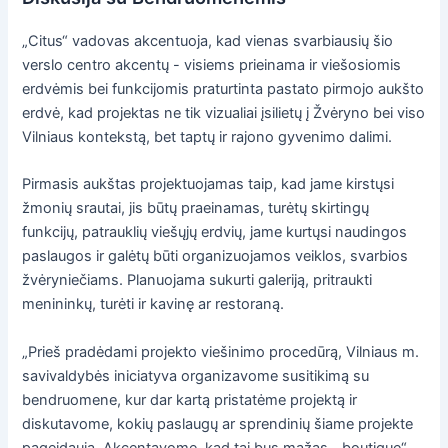
„Citus“ vadovas akcentuoja, kad vienas svarbiausių šio
verslo centro akcentų - visiems prieinama ir viešosiomis
erdvėmis bei funkcijomis praturtinta pastato pirmojo aukšto
erdvė, kad projektas ne tik vizualiai įsilietų į Žvėryno bei viso
Vilniaus kontekstą, bet taptų ir rajono gyvenimo dalimi.
Pirmasis aukštas projektuojamas taip, kad jame kirstųsi
žmonių srautai, jis būtų praeinamas, turėtų skirtingų
funkcijų, patrauklių viešųjų erdvių, jame kurtųsi naudingos
paslaugos ir galėtų būti organizuojamos veiklos, svarbios
žvėryniečiams. Planuojama sukurti galeriją, pritraukti
menininkų, turėti ir kavinę ar restoraną.
„Prieš pradėdami projekto viešinimo procedūrą, Vilniaus m.
savivaldybės iniciatyva organizavome susitikimą su
bendruomene, kur dar kartą pristatėme projektą ir
diskutavome, kokių paslaugų ar sprendinių šiame projekte
pageidauja. Akcentavome, kad tai bus mažas, „boutique“