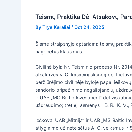
Teismų Praktika Dėl Atsakovų Pa
By
Trys Karaliai
/
Oct 24, 2025
Šiame straipsnyje aptariama teismų praktika
nagrinėtus klausimus.
Civilinė byla Nr. Teisminio proceso Nr. 2014
atsakovės V. G. kasacinį skundą dėl Lietuvo
peržiūrėjimo civilinėje byloje pagal ieškovų
sandorio pripažinimo negaliojančiu, uždraud
ir UAB „MG Baltic Investment“ dėl visuotini
uždraudimo; tretieji asmenys - B. R., K. M., R. 
Ieškovai UAB „Mitnija“ ir UAB „MG Baltic In
atlyginimo už neteisėtus A. G. veiksmus ir