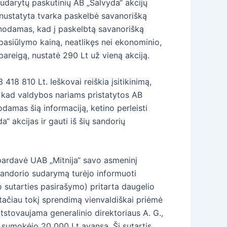
sudarytų paskutinių AB „Salvyda“ akcijų
 nustatyta tvarka paskelbė savanorišką
 žinodamas, kad į paskelbtą savanorišką
 pasiūlymo kainą, neatlikęs nei ekonominio,
areigą, nustatė 290 Lt už vieną akciją.
18 810 Lt. Ieškovai reiškia įsitikinimą,
i, kad valdybos nariams pristatytos AB
damas šią informaciją, ketino perleisti
 akcijas ir gauti iš šių sandorių
pardavė UAB „Mitnija“ savo asmeninį
sandorio sudarymą turėjo informuoti
o sutarties pasirašymo) pritarta daugelio
, tačiau tokį sprendimą vienvaldiškai priėmė
atstovaujama generalinio direktoriaus A. G.,
sumokėjo 20 000 Lt avansą. Ši sutartis