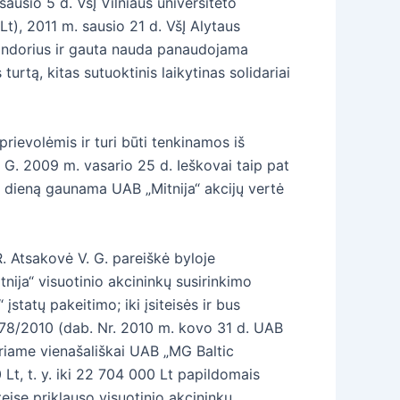
sausio 5 d. VšĮ Vilniaus universiteto
t), 2011 m. sausio 21 d. VšĮ Alytaus
 sandorius ir gauta nauda panaudojama
rtą, kitas sutuoktinis laikytinas solidariai
rievolėmis ir turi būti tenkinamos iš
e G. 2009 m. vasario 25 d. Ieškovai taip pat
o dieną gaunama UAB „Mitnija“ akcijų vertė
. Atsakovė V. G. pareiškė byloje
nija“ visuotinio akcininkų susirinkimo
įstatų pakeitimo; iki įsiteisės ir bus
578/2010 (dab. Nr. 2010 m. kovo 31 d. UAB
kuriame vienašališkai UAB „MG Baltic
Lt, t. y. iki 22 704 000 Lt papildomais
eise priklauso visuotinio akcininkų