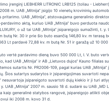
 kalimo įrenginį LIEBHERR LITRONIC LRB125 (toliau - Liebher
2008 m. UAB „Mitnija“ įsigijo 10 vienetų krovininių automob
pritarimo. UAB „Mitnija“, atstovaujama generalinio direktori
o-perdavimo aktą, kuriuo UAB „Mitnija“ buvo perduota naudo
RY, o už tai UAB „Mitnija“ įsipareigojo sumažinti, t. y. UA
. m butą Nr. 30 ir prie šio buto esančią 146,80 kv. m teras
 663 Lt pardavė 72,88 kv. m butą Nr. 51 ir garažą už 10 000 
buto vertė pardavimo dieną buvo 500 000 Lt, I. V. buto ve
, kad UAB „Mitnija“ ir AB „Lietuvos dujos“ Kauno filialas 
stemos sutartis Nr. PR2006-109, pagal kurias UAB „Mitnija“ į
ų. Šios sutartys sudarytos ir įsipareigojimas suvartoti nepag
nesuvartoja įsipareigoto suvartoti dujų kiekio ir ji turi at
 t. y. UAB „Mitnija“ 2007 m. sausio 18 d. sudarė su UAB „MD
a kaip generalinė statybos rangovė, įsipareigojo atlikti obj
kovui iki 2008 m. kovo 31 d.