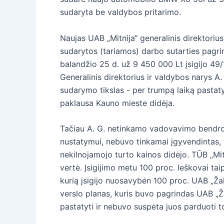
sudaryta be valdybos pritarimo.
Naujas UAB „Mitnija“ generalinis direktorius 
sudarytos (tariamos) darbo sutarties pagr
balandžio 25 d. už 9 450 000 Lt įsigijo 49/
Generalinis direktorius ir valdybos narys A
sudarymo tikslas - per trumpą laiką pastaty
paklausa Kauno mieste didėja.
Tačiau A. G. netinkamo vadovavimo bendrove
nustatymui, nebuvo tinkamai įgyvendintas, t
nekilnojamojo turto kainos didėjo. TŪB „Mitn
vertė. Įsigijimo metu 100 proc. Ieškovai ta
kurią įsigijo nuosavybėn 100 proc. UAB „Ža
verslo planas, kuris buvo pagrindas UAB „Ža
pastatyti ir nebuvo suspėta juos parduoti to