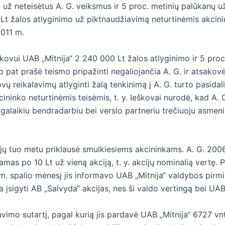
 už neteisėtus A. G. veiksmus ir 5 proc. metinių palūkanų u
Lt žalos atlyginimo už piktnaudžiavimą neturtinėmis akcini
2011 m.
ieškovui UAB „Mitnija“ 2 240 000 Lt žalos atlyginimo ir 5 pro
p pat prašė teismo pripažinti negaliojančia A. G. ir atsakov
ovų reikalavimų atlyginti žalą tenkinimą į A. G. turto pasidal
cininko neturtinėmis teisėmis, t. y. Ieškovai nurodė, kad A. G
 ilgalaikiu bendradarbiu bei verslo partneriu trečiuoju asmeniu
ijų tuo metu priklausė smulkiesiems akcininkams. A. G. 200
mas po 10 Lt už vieną akciją, t. y. akcijų nominalią vertę. 
m. spalio mėnesį jis informavo UAB „Mitnija“ valdybos pirmi
įsigyti AB „Salvyda“ akcijas, nes ši valdo vertingą bei UAB „
vimo sutartį, pagal kurią jis pardavė UAB „Mitnija“ 6727 vnt