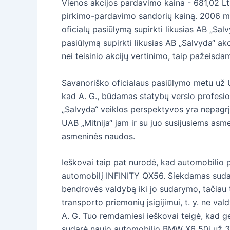
Vienos akcijos pardavimo kaina - 681,02 Lt,
pirkimo-pardavimo sandorių kainą. 2006 m. 
oficialų pasiūlymą supirkti likusias AB „Sal
pasiūlymą supirkti likusias AB „Salvyda“ akc
nei teisinio akcijų vertinimo, taip pažeisd
Savanoriško oficialaus pasiūlymo metu už UA
kad A. G., būdamas statybų verslo profesiona
„Salvyda“ veiklos perspektyvos yra nepagrįs
UAB „Mitnija“ jam ir su juo susijusiems asm
asmeninės naudos.
Ieškovai taip pat nurodė, kad automobilio
automobilį INFINITY QX56. Siekdamas sudary
bendrovės valdybą iki jo sudarymo, tačiau t
transporto priemonių įsigijimui, t. y. ne va
A. G. Tuo remdamiesi ieškovai teigė, kad gen
sudarė naujo automobilio BMW X6 50i už 34