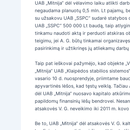
UAB „Mitnija“ dėl vėlavimo laiku atlikti d
negaudama planuotų 0,5 mln. Lt pajamų, bet 
su užsakovu UAB „SSPC“ sudarė statybos da
UAB „SSPC“ 500 000 Lt baudą, taip atlygind
tinkamu naudoti aktą ir perduoti atskiras o
teigimu, jei A. G. būtų tinkamai organizav
pasirinkimą ir užtikrinęs jų atliekamų darbų
Taip pat ieškovai pažymėjo, kad objekte „Vi
„Mitnija“ UAB „Klaipėdos stabilios sistemo
vasario 10 d. nuosprendyje, priimtame baudž
apyvartinės lėšos, kad tęstų veiklą. Tačiau
dėl UAB „Mitnija“ nuosavo kapitalo atkūrimo
papildomų finansinių lėšų bendrovei. Nesan
atsakovės V. G. neveikimo iki 2011 m. kovo 
Be to, UAB „Mitnija“ dėl atsakovės V. G. ka