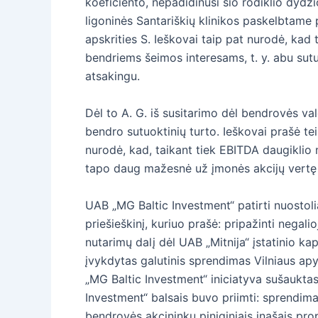
koeficiento, nepadidinusi šio rodiklio dydži
ligoninės Santariškių klinikos paskelbtame 
apskrities S. Ieškovai taip pat nurodė, kad
bendriems šeimos interesams, t. y. abu sutuo
atsakingu.
Dėl to A. G. iš susitarimo dėl bendrovės va
bendro sutuoktinių turto. Ieškovai prašė tei
nurodė, kad, taikant tiek EBITDA daugiklio
tapo daug mažesnė už įmonės akcijų vertę 
UAB „MG Baltic Investment“ patirti nuostoli
priešieškinį, kuriuo prašė: pripažinti nega
nutarimų dalį dėl UAB „Mitnija“ įstatinio kap
įvykdytas galutinis sprendimas Vilniaus ap
„MG Baltic Investment“ iniciatyva sušauktas
Investment“ balsais buvo priimti: sprendima
bendrovės akcininkų piniginiais įnašais prop