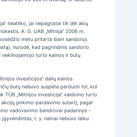
“ neatliko, jai nepagrįstai tik dėl akių
kestis. A. G. UAB „Mitnija“ 2006 m.
 posėdžio metu pritarta šiam sandoriui.
matą), nurodė, kad pagrindinis sandorio
 nekilnojamojo turto kainos ir butų
ijos investicijos“ dalių kainos
nčių butų nebuvo suspėta parduoti tol, kol
tik TŪB „Mitnijos investicija“ valdomo turto
ė akcijų pirkimo-pardavimo sutartį, pagal
inkamo vadovavimo bendrovei padarinys -
 įgyvendintas, t. y. namai nebuvo laiku