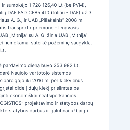
r) ir sumokėjo 1 728 126,40 Lt (be PVM),
ilių DAF FAD CF85.410 (toliau - DAF) už 3
aus A. G., ir UAB „Piliakalnis“ 2008 m.
tis transporto priemonė - lengvasis
B „Mitnija“ su A. G. žinia UAB „Mitnija“
ą bei nemokamai suteikė požeminę saugyklą,
Lt.
rtė pardavimo dieną buvo 353 982 Lt,
sudarė Naujojo vartotojo sistemos
sipareigojo iki 2016 m. per kiekvienus
rįstai didelį dujų kiekį prisiimtas be
lyginti ekonomiškai neatsiperkančios
 LOGISTICS“ projektavimo ir statybos darbų
ekto statybos darbus ir galutinai užbaigti