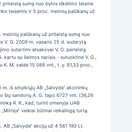
ž priteistą sumą nuo bylos iškėlimo teisme
nko teisėmis ir 5 proc. metinių palūkanų už
c. metinių palūkanų už priteistą sumą nuo
ės V. G. 2009 m. vasario 25 d. sudarytą
ijimo sutartimi atsakovei V. G. perleistą
. kartu su šeimos nariais - sutuoktine V. G.,
 K. M. valdė 15 088 vnt., t. y. 81,33 proc.,
6 m. iš smulkiųjų AB „Salvyda“ akcininkų
Po šių sandorių A. G. tapo 6727 vnt. (36,26
ninką R. K., kad, turint omenyje UAB
Mitnija“ veiklai būtinai reikalingą turtą.
. AB „Salvyda“ akcijų už 4 581 190 Lt.