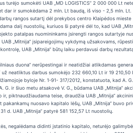
arbus turėjo sumokėti UAB „MD LOGISTICS“ 2 000 000 Lt net
dar ir sumokėdama 2 mln. Lt baudą, iš viso - 2,5 mln. Lt. 
rbų rangos sutartį dėl prekybos centro Klaipėdos mieste s
ama dalį nuostolių, kuriuos ši patyrė dėl to, kad UAB „Mitn
bjekto patalpas nuomininkams įsirengti rangos sutartyje nust
ęs UAB „Mitnija“ įsipareigojimų vykdymą užsakovams, rūpest
 kontrolę, UAB „Mitnija“ būtų laiku perdavusi darbų rezultatą
lniaus duona“ nerūpestingai ir neatidžiai atlikdamas genera
s“ už neatliktus darbus sumokėjo 232 660,10 Lt ir 19 210,
iamojoje byloje Nr. 1-91- 317/2012, konstatuota, kad A. G.,
 A. G. ir šiuo metu atsakovė V. G., būdama UAB „Mitnija“ ak
 ir, piktnaudžiaudama teise, draudžia UAB „Mitnija“ akcinin
t pakankamų nuosavo kapitalo lėšų, UAB „Mitnija“ buvo prive
31 d. UAB „Mitnija“ patyrė 581 152,57 Lt nuostolių.
ltės, negalėdama didinti įstatinio kapitalo, neturėjo galimy