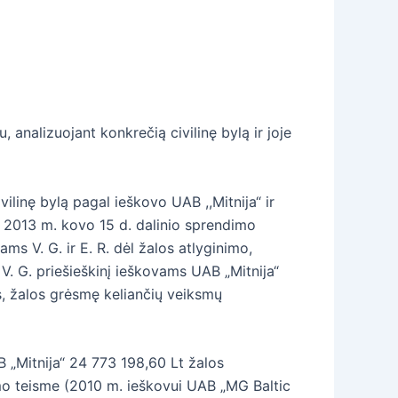
analizuojant konkrečią civilinę bylą ir joje
ilinę bylą pagal ieškovo UAB ,,Mitnija“ ir
os 2013 m. kovo 15 d. dalinio sprendimo
ms V. G. ir E. R. dėl žalos atlyginimo,
V. G. priešieškinį ieškovams UAB „Mitnija“
s, žalos grėsmę keliančių veiksmų
B „Mitnija“ 24 773 198,60 Lt žalos
imo teisme (2010 m. ieškovui UAB „MG Baltic