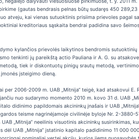
o, negalėjo dalyvauti viešuosiuose pirkimuose, t. y. 2011 m. 
pirkime (gautas bendrasis pelnas būtų sudaręs 450 289,23 L
 tuo atveju, kai vienas sutuoktinis prisiima prievoles pagal
ktiniai kreditoriaus sąskaita bendrai padidina savo šeimos tu
ldymo kylančios prievolės laikytinos bendromis sutuoktinių p
smo tenkinti jų pareikštą actio Pauliana ir A. G. su atsakov
 metodą, tiek ir diskontuotų pinigų srautų metodą, vertinim
įmonės įsteigimo dieną.
ai per 2006-2009 m. UAB „Mitnija“ teigė, kad atsakovui E. R
liojančiu nuo sudarymo momento 2010 m. kovo 31 d. UAB „Mit
italo didinimo papildomais akcininkų įnašais ir UAB „Mitnija“ 
ygardos teisme nagrinėjamoje civilinėje byloje Nr. 2-3880-
 UAB „Mitnija“ neeilinis visuotinis akcininkų susirinkimas, 
s dėl UAB „Mitnija“ įstatinio kapitalo padidinimo 11 000 000 
orcingai nominaliai vertei akcijų, kurios jiems nuosavybės t