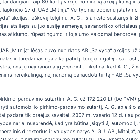
 tai daugiau kaip 60 kartų viršijo nominalią akcijų kainą ir 
lapkričio 27 d. UAB „Mitnija“ Vertybinių popierių įstatymo
vyda“ akcijas. Ieškovų teigimu, A. G., iš anksto susitaręs ir
ijas atsilieps su juo susiję asmenys, savanoriško oficialaus
amas atidumo, rūpestingumo ir lojalumo valdomai bendrovei p
B „Mitnija“ lėšas buvo nupirktos AB „Salvyda“ akcijos už 3 4
las ir turėdamas ilgalaikę patirtį, turėjo ir galėjo suprast
tos, nes jų neįmanoma įgyvendinti. Tikėtina, kad A. G., žino
enims nereikalingą, neįmanomą panaudoti turtą - AB „Salvyda“
 pirkimo-pardavimo sutartimi A. G. už 172 220 Lt (be PVM) 
ti automobilio pirkimo-pardavimo sutartį, A. G. apie šio 
ai padarė tik praėjus savaitei. 2007 m. vasario 12 d. (jau p
ldybos nariai nusprendė, kad yra būtina įsigyti šį automobilį
eralinis direktorius ir valdybos narys A. G. UAB „Mitnija“, 
0 347 Lt pirkimo-pardavimo sutartį su UAB „Krasta Auto“, 