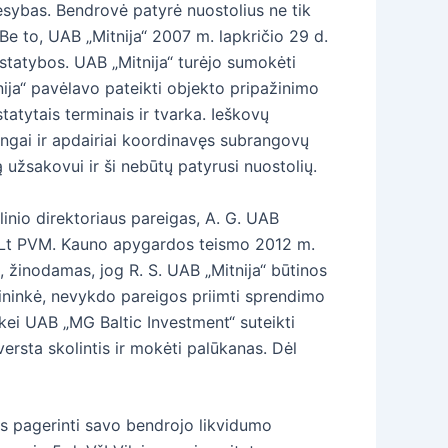
esybas. Bendrovė patyrė nuostolius ne tik
Be to, UAB „Mitnija“ 2007 m. lapkričio 29 d.
tatybos. UAB „Mitnija“ turėjo sumokėti
ija“ pavėlavo pateikti objekto pripažinimo
atytais terminais ir tvarka. Ieškovų
ingai ir apdairiai koordinavęs subrangovų
 užsakovui ir ši nebūtų patyrusi nuostolių.
linio direktoriaus pareigas, A. G. UAB
50 Lt PVM. Kauno apygardos teismo 2012 m.
 žinodamas, jog R. S. UAB „Mitnija“ būtinos
cininkė, nevykdo pareigos priimti sprendimo
kei UAB „MG Baltic Investment“ suteikti
rsta skolintis ir mokėti palūkanas. Dėl
bės pagerinti savo bendrojo likvidumo