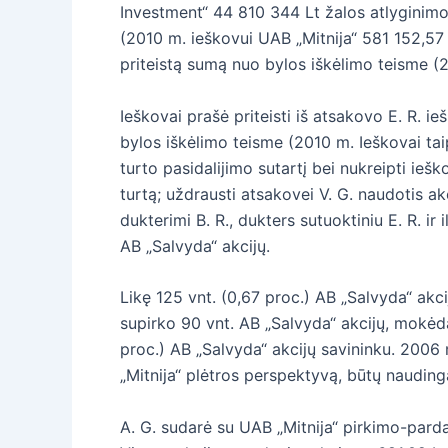
Investment“ 44 810 344 Lt žalos atlyginimo
(2010 m. ieškovui UAB „Mitnija“ 581 152,57 
priteistą sumą nuo bylos iškėlimo teisme (
Ieškovai prašė priteisti iš atsakovo E. R. 
bylos iškėlimo teisme (2010 m. Ieškovai tai
turto pasidalijimo sutartį bei nukreipti iešk
turtą; uždrausti atsakovei V. G. naudotis ak
dukterimi B. R., dukters sutuoktiniu E. R. ir
AB „Salvyda“ akcijų.
Likę 125 vnt. (0,67 proc.) AB „Salvyda“ akc
supirko 90 vnt. AB „Salvyda“ akcijų, mokėda
proc.) AB „Salvyda“ akcijų savininku. 2006 
„Mitnija“ plėtros perspektyvą, būtų naudinga 
A. G. sudarė su UAB „Mitnija“ pirkimo-parda