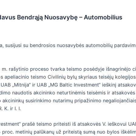
rdavus Bendrąją Nuosavybę – Automobilius
, susijusi su bendrosios nuosavybės automobilių pardavimu, 
 m. rašytinio proceso tvarka teismo posėdyje išnagrinėjo civ
s apeliacinio teismo Civilinių bylų skyriaus teisėjų kolegij
 UAB „Mitnija“ ir UAB „MG Baltic Investment“ ieškinį atsakova
imo naudotis akcininko neturtinėmis teisėmis ir atsakovės 
o akcininkų susirinkimo nutarimų pripažinimo negaliojančiai
K. ir I. I.
vestment“ prašė teismo priteisti iš atsakovės V. ieškovui UA
 5 proc. metinių palūkanų už priteistą sumą nuo bylos iškėl