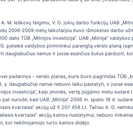
A. M. Ieškovų teigimu, V. G. jokių darbo funkcijų UAB „Mitnija
indu 2006-2009 metų laikotarpiu buvo išmokėtas darbo užmo
100 dalis TŪB „Mitnijos investicija“. UAB „Mitnija“ valdybos
. G. pateikė valdybos pirmininkui parengtą verslo planą (są
ti daugiabučius namus ir juose esančius butus parduoti, kol
i padarinys - verslo planas, kuris buvo pagrindas TŪB „Mitn
. y. daugiabučiai namai nebuvo laiku pastatyti, o juose esa
ijos investicija“, kaip įmonės, vertę įsigijimo metu sudarė 
ip pat nurodė, kad UAB „Mitnija“ 2006 m. spalio 18 d. sudar
liasis kvartalas“ akcijų už 5 207 458 Lt. Tačiau A. G. net
liasis kvartalas“ akcijų kainos nustatymui, nebuvo tinkamai
l, kol nekilnojamojo turto kainos didėjo.