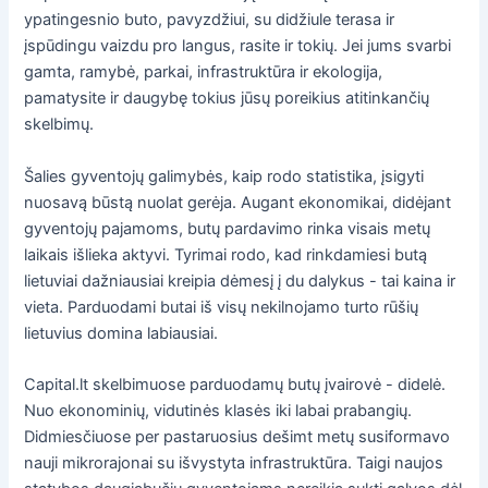
ypatingesnio buto, pavyzdžiui, su didžiule terasa ir
įspūdingu vaizdu pro langus, rasite ir tokių. Jei jums svarbi
gamta, ramybė, parkai, infrastruktūra ir ekologija,
pamatysite ir daugybę tokius jūsų poreikius atitinkančių
skelbimų.
Šalies gyventojų galimybės, kaip rodo statistika, įsigyti
nuosavą būstą nuolat gerėja. Augant ekonomikai, didėjant
gyventojų pajamoms, butų pardavimo rinka visais metų
laikais išlieka aktyvi. Tyrimai rodo, kad rinkdamiesi butą
lietuviai dažniausiai kreipia dėmesį į du dalykus - tai kaina ir
vieta. Parduodami butai iš visų nekilnojamo turto rūšių
lietuvius domina labiausiai.
Capital.lt skelbimuose parduodamų butų įvairovė - didelė.
Nuo ekonominių, vidutinės klasės iki labai prabangių.
Didmiesčiuose per pastaruosius dešimt metų susiformavo
nauji mikrorajonai su išvystyta infrastruktūra. Taigi naujos