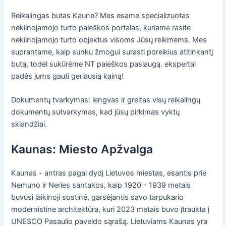
Reikalingas butas Kaune? Mes esame specializuotas
nekilnojamojo turto paieškos portalas, kuriame rasite
nekilnojamojo turto objektus visoms Jūsų reikmems. Mes
suprantame, kaip sunku žmogui surasti poreikius atitinkantį
butą, todėl sukūrėme NT paieškos paslaugą. ekspertai
padės jums gauti geriausią kainą!
Dokumentų tvarkymas: lengvas ir greitas visų reikalingų
dokumentų sutvarkymas, kad jūsų pirkimas vyktų
sklandžiai.
Kaunas: Miesto Apžvalga
Kaunas - antras pagal dydį Lietuvos miestas, esantis prie
Nemuno ir Neries santakos, kaip 1920 - 1939 metais
buvusi laikinoji sostinė, garsėjantis savo tarpukario
modernistine architektūra, kuri 2023 metais buvo įtraukta į
UNESCO Pasaulio paveldo sąrašą. Lietuviams Kaunas yra