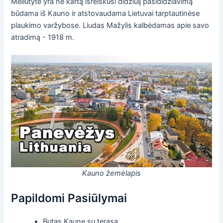
Meilutytė yra ne kartą išreiškusi didžiulį pasididžiavimą
būdama iš Kauno ir atstovaudama Lietuvai tarptautinėse
plaukimo varžybose. Liudas Mažylis kalbėdamas apie savo
atradimą - 1918 m.
Kauno žemėlapis
Papildomi Pasiūlymai
Butas Kaune su terasa.