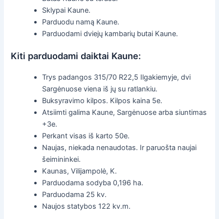
Sklypai Kaune.
Parduodu namą Kaune.
Parduodami dviejų kambarių butai Kaune.
Kiti parduodami daiktai Kaune:
Trys padangos 315/70 R22,5 Ilgakiemyje, dvi
Sargėnuose viena iš jų su ratlankiu.
Buksyravimo kilpos. Kilpos kaina 5e.
Atsiimti galima Kaune, Sargėnuose arba siuntimas
+3e.
Perkant visas iš karto 50e.
Naujas, niekada nenaudotas. Ir paruošta naujai
šeimininkei.
Kaunas, Vilijampolė, K.
Parduodama sodyba 0,196 ha.
Parduodama 25 kv.
Naujos statybos 122 kv.m.