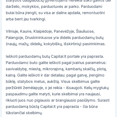
statybos daugiabučių gyventojams nereikia sukti galvos dėl
darželio, mokyklos, parduotuvės ar parko. Parduodami
butai būna įrengti, su visa ar daline apdaila, remontuotini
arba bent jau tvarkingi.
Vilniuje, Kaune, Klaipėdoje, Panevėžyje, Šiauliuose,
Palangoje, Druskininkuose yra didelis parduodamų butų
(naujų, mažų, didelių, kokybiškų, išskirtinių) pasirinkimas.
Ieškoti parduodamų butų Capital.lt portale yra paprasta.
Parduodamo buto galite ieškoti pagal įvairius parametrus:
savivaldybę, miestą, mikrorajoną, kambarių skaičių, plotą,
kainą. Galite ieškoti ir dar detaliau: pagal gatvę, įrengimo
būklę, statybos metus, aukštą. Visus skelbimus galite
peržiūrėti žemėlapyje, o jei reikia - išsaugoti. Kelių mygtukų
paspaudimu galite matyti, kurie skelbimai yra naujausi,
rikiuoti juos nuo pigiausio ar brangiausio pasiūlymo. Surasti
parduodamą būstą Capital.lt yra paprasta - čia būna
tūkstančiai skelbimų.