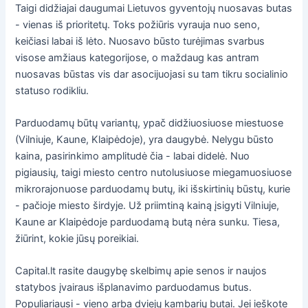
Taigi didžiajai daugumai Lietuvos gyventojų nuosavas butas
- vienas iš prioritetų. Toks požiūris vyrauja nuo seno,
keičiasi labai iš lėto. Nuosavo būsto turėjimas svarbus
visose amžiaus kategorijose, o maždaug kas antram
nuosavas būstas vis dar asocijuojasi su tam tikru socialinio
statuso rodikliu.
Parduodamų būtų variantų, ypač didžiuosiuose miestuose
(Vilniuje, Kaune, Klaipėdoje), yra daugybė. Nelygu būsto
kaina, pasirinkimo amplitudė čia - labai didelė. Nuo
pigiausių, taigi miesto centro nutolusiuose miegamuosiuose
mikrorajonuose parduodamų butų, iki išskirtinių būstų, kurie
- pačioje miesto širdyje. Už priimtiną kainą įsigyti Vilniuje,
Kaune ar Klaipėdoje parduodamą butą nėra sunku. Tiesa,
žiūrint, kokie jūsų poreikiai.
Capital.lt rasite daugybę skelbimų apie senos ir naujos
statybos įvairaus išplanavimo parduodamus butus.
Populiariausi - vieno arba dviejų kambarių butai. Jei ieškote