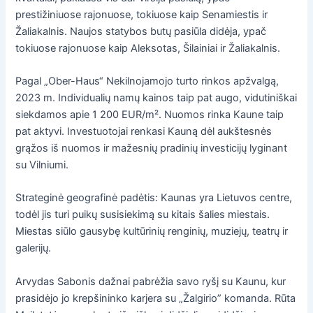
prestižiniuose rajonuose, tokiuose kaip Senamiestis ir
Žaliakalnis. Naujos statybos butų pasiūla didėja, ypač
tokiuose rajonuose kaip Aleksotas, Šilainiai ir Žaliakalnis.
Pagal „Ober-Haus“ Nekilnojamojo turto rinkos apžvalgą,
2023 m. Individualių namų kainos taip pat augo, vidutiniškai
siekdamos apie 1 200 EUR/m². Nuomos rinka Kaune taip
pat aktyvi. Investuotojai renkasi Kauną dėl aukštesnės
grąžos iš nuomos ir mažesnių pradinių investicijų lyginant
su Vilniumi.
Strateginė geografinė padėtis: Kaunas yra Lietuvos centre,
todėl jis turi puikų susisiekimą su kitais šalies miestais.
Miestas siūlo gausybę kultūrinių renginių, muziejų, teatrų ir
galerijų.
Arvydas Sabonis dažnai pabrėžia savo ryšį su Kaunu, kur
prasidėjo jo krepšininko karjera su „Žalgirio” komanda. Rūta