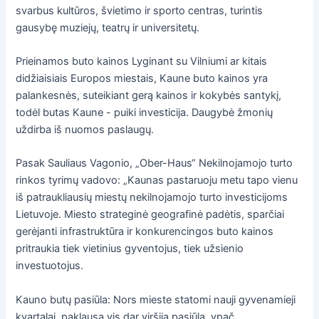
svarbus kultūros, švietimo ir sporto centras, turintis
gausybę muziejų, teatrų ir universitetų.
Prieinamos buto kainos Lyginant su Vilniumi ar kitais
didžiaisiais Europos miestais, Kaune buto kainos yra
palankesnės, suteikiant gerą kainos ir kokybės santykį,
todėl butas Kaune - puiki investicija. Daugybė žmonių
uždirba iš nuomos paslaugų.
Pasak Sauliaus Vagonio, „Ober-Haus“ Nekilnojamojo turto
rinkos tyrimų vadovo: „Kaunas pastaruoju metu tapo vienu
iš patraukliausių miestų nekilnojamojo turto investicijoms
Lietuvoje. Miesto strateginė geografinė padėtis, sparčiai
gerėjanti infrastruktūra ir konkurencingos buto kainos
pritraukia tiek vietinius gyventojus, tiek užsienio
investuotojus.
Kauno butų pasiūla: Nors mieste statomi nauji gyvenamieji
kvartalai, paklausa vis dar viršija pasiūlą, ypač