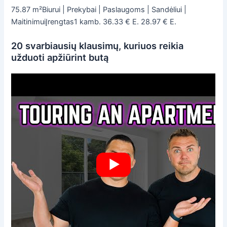
75.87 m²Biurui | Prekybai | Paslaugoms | Sandėliui |
MaitinimuiĮrengtas1 kamb. 36.33 € E. 28.97 € E.
20 svarbiausių klausimų, kuriuos reikia
užduoti apžiūrint butą