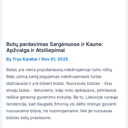
Butų pardavimas Sargėnuose ir Kaune:
Apžvalga ir Atsiliepimai
By
Trys Karaliai
/
Nov 01, 2025
Butas yra viena populiariausių nekilnojamojo turto rūšių.
Beje, pirmą kartą įsigyjamas nekilnojamasis turtas
dažniausiai ir yra būtent butas. Nuosavas būstas - šiuo
atveju butas - lietuviams, kaip rodo apklausos, pirmiausia
reiškia geresnę gyvenimo kokybę. Be to, Lietuvoje vyrauja
tendencija, kad daugelis žmonių vis dėlto rinktųsi gyventi
nuosavame būste, ne nuomojamame. Net jei nuosavas
būstas būtų prastesnis.