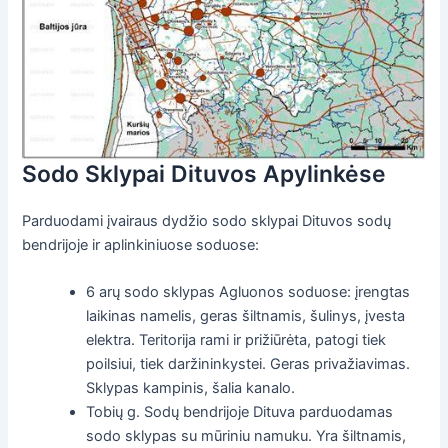
Sodo Sklypai Dituvos Apylinkėse
Parduodami įvairaus dydžio sodo sklypai Dituvos sodų
bendrijoje ir aplinkiniuose soduose:
6 arų sodo sklypas Agluonos soduose: įrengtas
laikinas namelis, geras šiltnamis, šulinys, įvesta
elektra. Teritorija rami ir prižiūrėta, patogi tiek
poilsiui, tiek daržininkystei. Geras privažiavimas.
Sklypas kampinis, šalia kanalo.
Tobių g. Sodų bendrijoje Dituva parduodamas
sodo sklypas su mūriniu namuku. Yra šiltnamis,