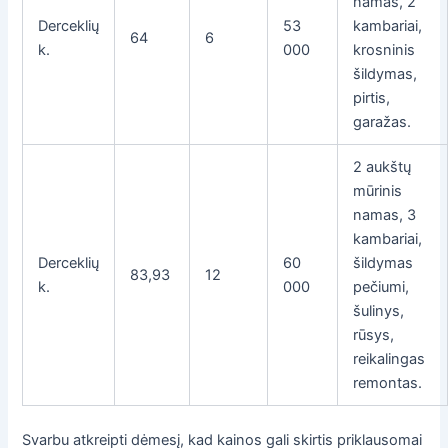
namas, 2
Derceklių
53
kambariai,
64
6
k.
000
krosninis
šildymas,
pirtis,
garažas.
2 aukštų
mūrinis
namas, 3
kambariai,
Derceklių
60
šildymas
83,93
12
k.
000
pečiumi,
šulinys,
rūsys,
reikalingas
remontas.
Svarbu atkreipti dėmesį, kad kainos gali skirtis priklausomai