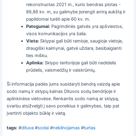
rekonstruotas 2021 m., kurio bendras plotas -
86,86 kv. m, su galimybe įsirengti antrą aukštą ir
papildomai turėti apie 60 kv. m.
Patogumai:
Pagrindinės gatvės yra apšviestos,
visos komunikacijos yra šalia.
Vieta:
Sklypai gali būti ramioje, saugioje vietoje,
draugiški kaimynai, gatvė uždara, besibaigianti
ties mišku.
Aplinka:
Sklypo teritorijoje gali būti nedidelis
prūdelis, vaismedžių ir vaiskrūmių.
Ši informacija padės jums susidaryti bendrą vaizdą apie
sodo namų ir sklypų kainas Dituvos sodų bendrijoje ir
aplinkinėse vietovėse. Renkantis sodo namą ar sklypą,
svarbu atsižvelgti į savo poreikius ir galimybes, taip pat
įvertinti objekto būklę ir vietą.
tags:
#
dituva
#
sodai
#
nekilnojamas
#
turtas