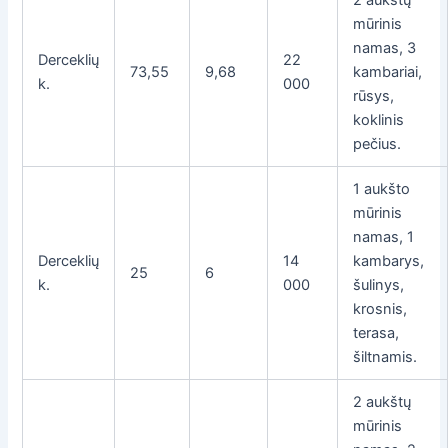
2 aukštų
mūrinis
namas, 3
Derceklių
22
73,55
9,68
kambariai,
k.
000
rūsys,
koklinis
pečius.
1 aukšto
mūrinis
namas, 1
Derceklių
14
kambarys,
25
6
k.
000
šulinys,
krosnis,
terasa,
šiltnamis.
2 aukštų
mūrinis