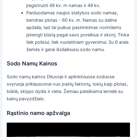
įregistruoti 49 kv. m namas ir 49 kv.
Parduodamas naujos statybos sodo namas,
bendras plotas - 60 kv. m. Namas su daline
apdaila, tad tai puikus pasirinkimas norintiems
įsirengti būstą pagal savo poreikius ir skonį. Tinka
tiek poilsiui, tiek nuolatiniam gyvenimui. Su 6 arais
žemės ir gerai išsilaikiusiu sodo namu.
Sodo Namų Kainos
Sodo namų kainos Dituvoje ir aplinkiniuose soduose
svyruoja priklausomai nuo įvairių faktorių, tokių kaip plotas,
būklė, sklypo dydis ir vieta. Žemiau pateikiama lentelė su
kainų pavyzdžiais:
Rąstinio namo apžvalga