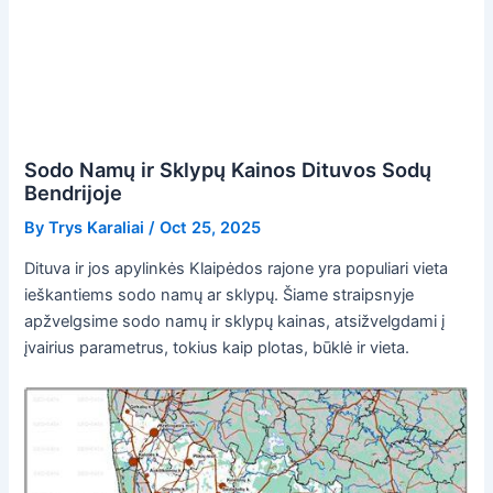
Sodo Namų ir Sklypų Kainos Dituvos Sodų
Bendrijoje
By
Trys Karaliai
/
Oct 25, 2025
Dituva ir jos apylinkės Klaipėdos rajone yra populiari vieta
ieškantiems sodo namų ar sklypų. Šiame straipsnyje
apžvelgsime sodo namų ir sklypų kainas, atsižvelgdami į
įvairius parametrus, tokius kaip plotas, būklė ir vieta.