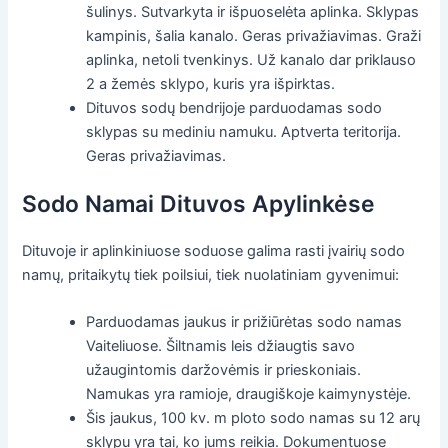
šulinys. Sutvarkyta ir išpuoselėta aplinka. Sklypas
kampinis, šalia kanalo. Geras privažiavimas. Graži
aplinka, netoli tvenkinys. Už kanalo dar priklauso
2 a žemės sklypo, kuris yra išpirktas.
Dituvos sodų bendrijoje parduodamas sodo
sklypas su mediniu namuku. Aptverta teritorija.
Geras privažiavimas.
Sodo Namai Dituvos Apylinkėse
Dituvoje ir aplinkiniuose soduose galima rasti įvairių sodo
namų, pritaikytų tiek poilsiui, tiek nuolatiniam gyvenimui:
Parduodamas jaukus ir prižiūrėtas sodo namas
Vaiteliuose. Šiltnamis leis džiaugtis savo
užaugintomis daržovėmis ir prieskoniais.
Namukas yra ramioje, draugiškoje kaimynystėje.
Šis jaukus, 100 kv. m ploto sodo namas su 12 arų
sklypu yra tai, ko jums reikia. Dokumentuose