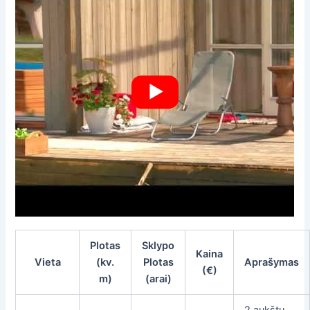
Plotas
Sklypo
Kaina
Vieta
(kv.
Plotas
Aprašymas
(€)
m)
(arai)