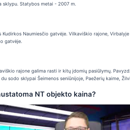
a sklypu. Statybos metai - 2007 m.
udirkos Naumiesčio gatvėje. Vilkaviškio rajone, Virbalyj
o gatvėje.
kaviškio rajone galima rasti ir kitų įdomių pasiūlymų. Pavyzd
du sodo sklypai Šeimenos seniūnijoje, Paežerių kaime, Žilvi
 nustatoma NT objekto kaina?