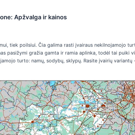
jone: Apžvalga ir kainos
mui, tiek poilsiui. Čia galima rasti įvairaus nekilnojamojo tu
s pasižymi gražia gamta ir ramia aplinka, todėl tai puiki vi
lnojamojo turto: namų, sodybų, sklypų. Rasite įvairių variant