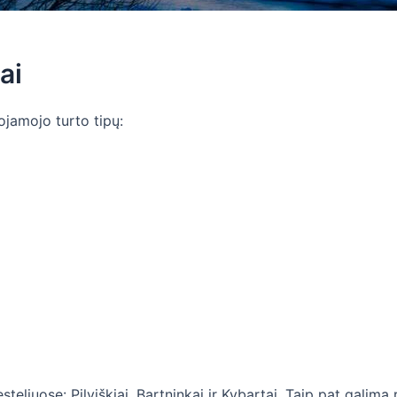
ai
nojamojo turto tipų:
teliuose: Pilviškiai, Bartninkai ir Kybartai. Taip pat galim