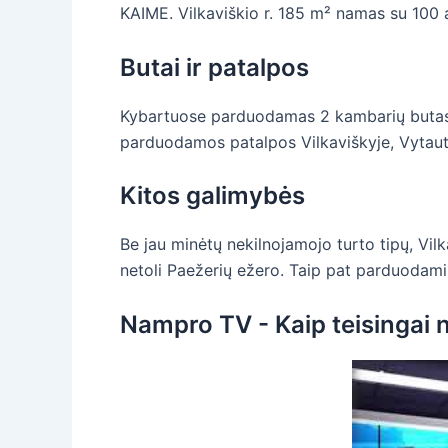
KAIME. Vilkaviškio r. 185 m² namas su 100 
Butai ir patalpos
Kybartuose parduodamas 2 kambarių butas K
parduodamos patalpos Vilkaviškyje, Vytaut
Kitos galimybės
Be jau minėtų nekilnojamojo turto tipų, Vil
netoli Paežerių ežero. Taip pat parduodami 
Nampro TV - Kaip teisingai