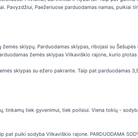
riai. Pavyzdžiui, Paežeriuose parduodamas namas, puikiai tink
džių žemės sklypų. Parduodamas sklypas, ribojasi su Šešupė
Parduodamas žemės sklypas Vilkaviškio rajone, kurio plotas 
emės sklypas su ežero pakrante. Taip pat parduodamas 3,
ų, tinkamų tiek gyvenimui, tiek poilsiui. Viena tokių - sody
 Taip pat puiki sodyba Vilkaviškio rajone. PARDUODAMA 