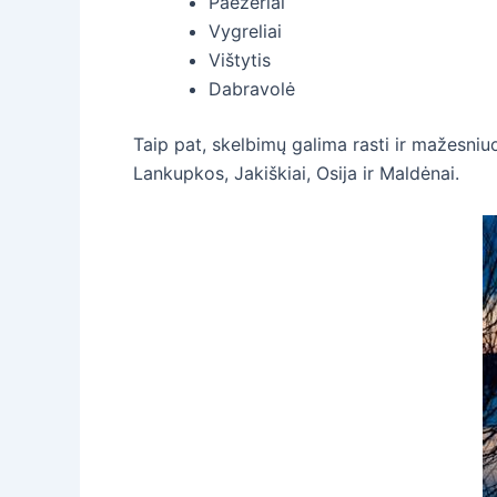
Paežeriai
Vygreliai
Vištytis
Dabravolė
Taip pat, skelbimų galima rasti ir mažesniuo
Lankupkos, Jakiškiai, Osija ir Maldėnai.