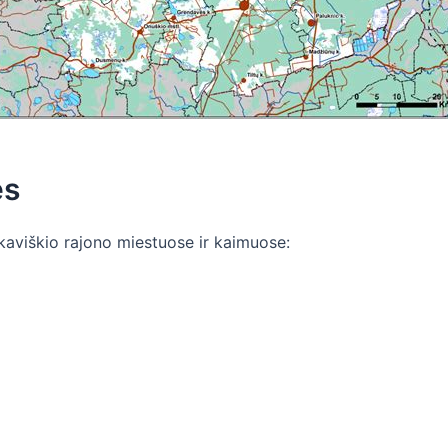
ės
lkaviškio rajono miestuose ir kaimuose: