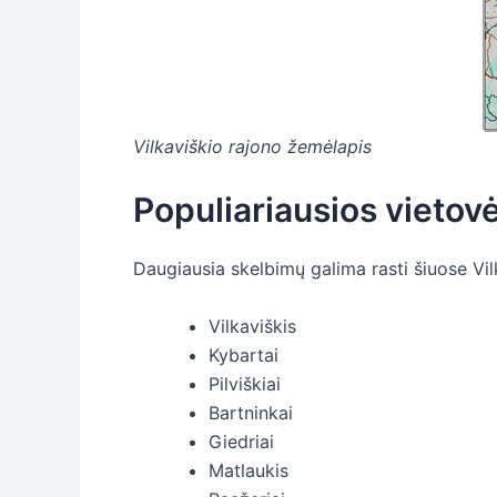
Vilkaviškio rajono žemėlapis
Populiariausios vietov
Daugiausia skelbimų galima rasti šiuose Vi
Vilkaviškis
Kybartai
Pilviškiai
Bartninkai
Giedriai
Matlaukis