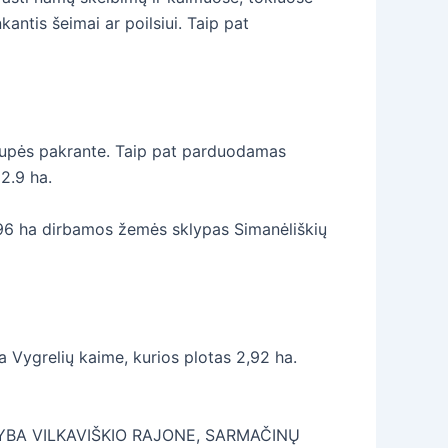
antis šeimai ar poilsiui. Taip pat
s upės pakrante. Taip pat parduodamas
2.9 ha.
96 ha dirbamos žemės sklypas Simanėliškių
ba Vygrelių kaime, kurios plotas 2,92 ha.
SODYBA VILKAVIŠKIO RAJONE, SARMAČINŲ