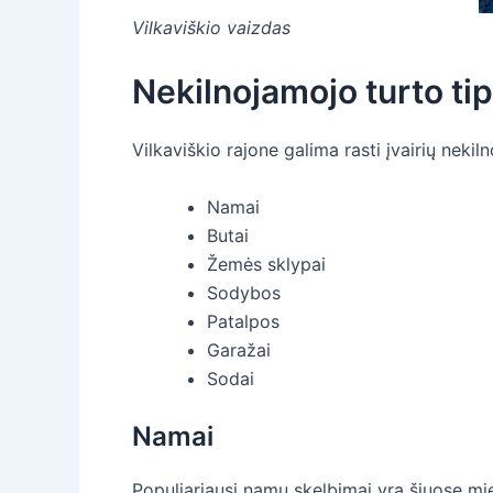
Vilkaviškio vaizdas
Nekilnojamojo turto tip
Vilkaviškio rajone galima rasti įvairių nekil
Namai
Butai
Žemės sklypai
Sodybos
Patalpos
Garažai
Sodai
Namai
Populiariausi namų skelbimai yra šiuose mies