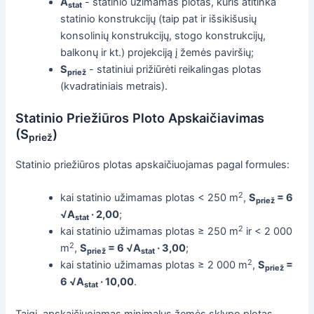
A
- statinio užimamas plotas, kuris atitinka
stat
statinio konstrukcijų (taip pat ir išsikišusių
konsolinių konstrukcijų, stogo konstrukcijų,
balkonų ir kt.) projekciją į žemės paviršių;
S
- statiniui prižiūrėti reikalingas plotas
priež
(kvadratiniais metrais).
Statinio Priežiūros Ploto Apskaičiavimas
(S
)
priež
Statinio priežiūros plotas apskaičiuojamas pagal formules:
2
kai statinio užimamas plotas < 250 m
,
S
= 6
priež
√A
· 2,00
;
stat
2
kai statinio užimamas plotas ≥ 250 m
ir < 2 000
2
m
,
S
= 6 √A
· 3,00
;
priež
stat
2
kai statinio užimamas plotas ≥ 2 000 m
,
S
=
priež
6 √A
· 10,00
.
stat
Taigi, apskaičiuojamas minimalus žemės sklypo plotas,