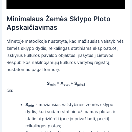
Minimalaus Žemės Sklypo Ploto
Apskaičiavimas
Minėtoje metodikoje nustatyta, kad mažiausias valstybinės
žemės sklypo dydis, reikalingas statiniams eksploatuoti,
išskyrus kultūros paveldo objektus, įrašytus į Lietuvos
Respublikos nekilnojamųjų kultūros vertybių registrą,
nustatomas pagal formulę:
S
= A
+ S
min
stat
priež
čia:
S
- mažiausias valstybinės žemės sklypo
min
dydis, kurį sudaro statinio užimamas plotas ir
statiniui prižiūrėti (prie jo privažiuoti, prieiti)
reikalingas plotas;