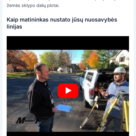
žemės sklypo dalių plotai.
Kaip matininkas nustato jūsų nuosavybės
linijas