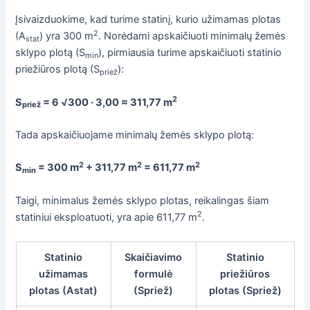
Įsivaizduokime, kad turime statinį, kurio užimamas plotas
2
(A
) yra 300 m
. Norėdami apskaičiuoti minimalų žemės
stat
sklypo plotą (S
), pirmiausia turime apskaičiuoti statinio
min
priežiūros plotą (S
):
priež
2
S
= 6 √300 · 3,00 ≈ 311,77 m
priež
Tada apskaičiuojame minimalų žemės sklypo plotą:
2
2
2
S
= 300 m
+ 311,77 m
= 611,77 m
min
Taigi, minimalus žemės sklypo plotas, reikalingas šiam
2
statiniui eksploatuoti, yra apie 611,77 m
.
Statinio
Skaičiavimo
Statinio
užimamas
formulė
priežiūros
plotas (Astat)
(Spriež)
plotas (Spriež)