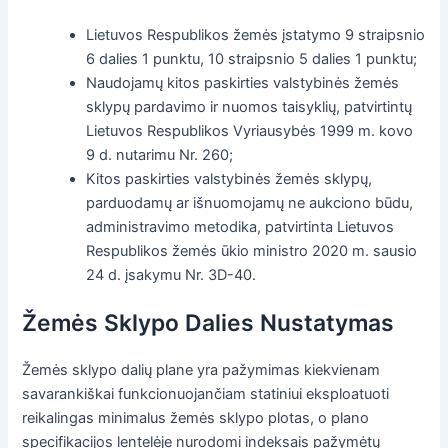
Lietuvos Respublikos žemės įstatymo 9 straipsnio
6 dalies 1 punktu, 10 straipsnio 5 dalies 1 punktu;
Naudojamų kitos paskirties valstybinės žemės
sklypų pardavimo ir nuomos taisyklių, patvirtintų
Lietuvos Respublikos Vyriausybės 1999 m. kovo
9 d. nutarimu Nr. 260;
Kitos paskirties valstybinės žemės sklypų,
parduodamų ar išnuomojamų ne aukciono būdu,
administravimo metodika, patvirtinta Lietuvos
Respublikos žemės ūkio ministro 2020 m. sausio
24 d. įsakymu Nr. 3D-40.
Žemės Sklypo Dalies Nustatymas
Žemės sklypo dalių plane yra pažymimas kiekvienam
savarankiškai funkcionuojančiam statiniui eksploatuoti
reikalingas minimalus žemės sklypo plotas, o plano
specifikacijos lentelėje nurodomi indeksais pažymėtų