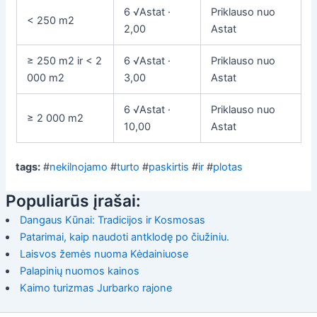
6 √Astat ·
Priklauso nuo
< 250 m2
2,00
Astat
≥ 250 m2 ir < 2
6 √Astat ·
Priklauso nuo
000 m2
3,00
Astat
6 √Astat ·
Priklauso nuo
≥ 2 000 m2
10,00
Astat
tags:
#
nekilnojamo
#
turto
#
paskirtis
#
ir
#
plotas
Populiarūs įrašai:
Dangaus Kūnai: Tradicijos ir Kosmosas
Patarimai, kaip naudoti antklodę po čiužiniu.
Laisvos žemės nuoma Kėdainiuose
Palapinių nuomos kainos
Kaimo turizmas Jurbarko rajone