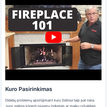
Kuro Pasirinkimas
Didelių problemų apsirūpinant kuru židiniui taip pat nėra.
Juos galima kūrenti pjuvenų briketais ar malkų ryšulėliais,