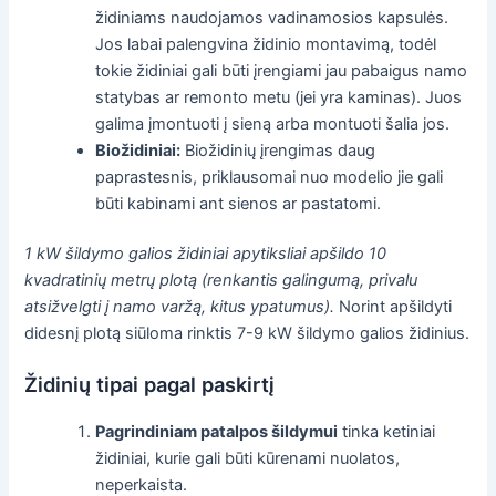
židiniams naudojamos vadinamosios kapsulės.
Jos labai palengvina židinio montavimą, todėl
tokie židiniai gali būti įrengiami jau pabaigus namo
statybas ar remonto metu (jei yra kaminas). Juos
galima įmontuoti į sieną arba montuoti šalia jos.
Biožidiniai:
Biožidinių įrengimas daug
paprastesnis, priklausomai nuo modelio jie gali
būti kabinami ant sienos ar pastatomi.
1 kW šildymo galios židiniai apytiksliai apšildo 10
kvadratinių metrų plotą (renkantis galingumą, privalu
atsižvelgti į namo varžą, kitus ypatumus).
Norint apšildyti
didesnį plotą siūloma rinktis 7-9 kW šildymo galios židinius.
Židinių tipai pagal paskirtį
Pagrindiniam patalpos šildymui
tinka ketiniai
židiniai, kurie gali būti kūrenami nuolatos,
neperkaista.