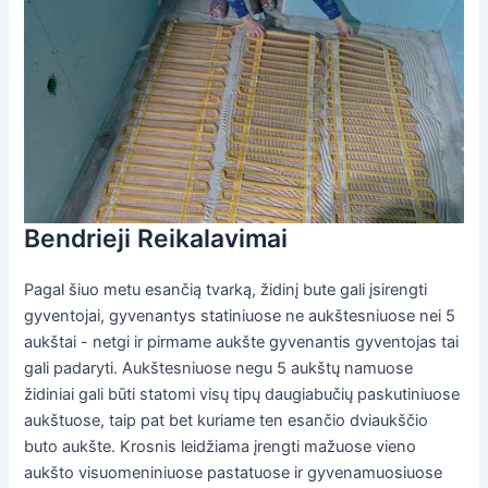
Bendrieji Reikalavimai
Pagal šiuo metu esančią tvarką, židinį bute gali įsirengti
gyventojai, gyvenantys statiniuose ne aukštesniuose nei 5
aukštai - netgi ir pirmame aukšte gyvenantis gyventojas tai
gali padaryti. Aukštesniuose negu 5 aukštų namuose
židiniai gali būti statomi visų tipų daugiabučių paskutiniuose
aukštuose, taip pat bet kuriame ten esančio dviaukščio
buto aukšte. Krosnis leidžiama įrengti mažuose vieno
aukšto visuomeniniuose pastatuose ir gyvenamuosiuose