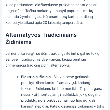
kurie parduodami didžiuosiuose prekybos centruose ar
degalinėse. Tačiau mokantys taupyti paprastai malkų
suranda žymiai pigiau. Kūrenant porą kartų per dieną
kambaryje laikosi apie 20 laipsnių temperatūra.
Alternatyvos Tradiciniams
Židiniams
Jei nenorite vargti su dūmtraukiu, galite imtis gal ne tokių
senove ir tradicijomis dvelkiančių, tačiau bent jau
primenančių tradicinį židinį alternatyvų:
Elektriniai židiniai.
Šie yra bene geriausiai
pritaikyti šiam konkrečiam atvejui, kadangi
tokiems židiniams leidimo nereikia. Taip pat gana
nesunkiai įmontuojami, neskleidžia jokių degimo
produktų, nors priklausomai nuo tipo irgi gali
kainuoti nepigiai. Pats didžiausias trūkumas - toks