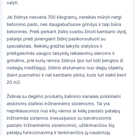
valyti.
Jei židinys nesveria 700 kilogramų, nereikės mūryti netgi
betoninio pado, nes daugiabučiuose grindys ir taip būna
betoninės. Prieš perkant židinį svarbu žinoti kambario dydį,
pataręs prieš įsirengiant židinį pasikonsultuoti su
specialistais. Reikėtų griežtai laikytis statybos ir
priešgaisrinės saugos taisyklių reikalavimų sienoms ir
grindims, prie kurių remsis židinys (jos turi būti įrengtos iš
nedegių medžiagų), židinio atstumams nuo degių objektų
(bent pusmetris) ir net kambario plotui, kuris turi siekti bent
20 m2.
Židiniai su degimo produktų šalinimo kanalais priskiriami
atskiroms statinio inžinerinėms sistemoms. Tai yra
nepriklausomos nuo kitų vienos ar kelių pastato patalpų
inžinerinės sistemos (nesusijusios su bendrosiomis
pastato inžinerinėmis sistemomis), užtikrinančios šių
patalpų funkcionavimą ir tenkinančios jų naudotojų