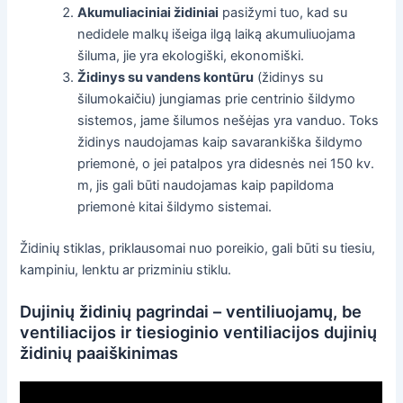
Akumuliaciniai židiniai
pasižymi tuo, kad su
nedidele malkų išeiga ilgą laiką akumuliuojama
šiluma, jie yra ekologiški, ekonomiški.
Židinys su vandens kontūru
(židinys su
šilumokaičiu) jungiamas prie centrinio šildymo
sistemos, jame šilumos nešėjas yra vanduo. Toks
židinys naudojamas kaip savarankiška šildymo
priemonė, o jei patalpos yra didesnės nei 150 kv.
m, jis gali būti naudojamas kaip papildoma
priemonė kitai šildymo sistemai.
Židinių stiklas, priklausomai nuo poreikio, gali būti su tiesiu,
kampiniu, lenktu ar prizminiu stiklu.
Dujinių židinių pagrindai – ventiliuojamų, be
ventiliacijos ir tiesioginio ventiliacijos dujinių
židinių paaiškinimas