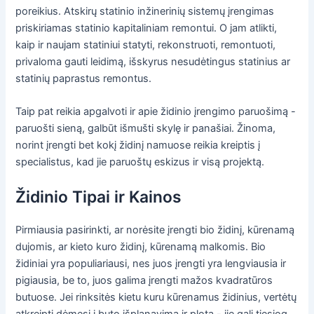
poreikius. Atskirų statinio inžinerinių sistemų įrengimas
priskiriamas statinio kapitaliniam remontui. O jam atlikti,
kaip ir naujam statiniui statyti, rekonstruoti, remontuoti,
privaloma gauti leidimą, išskyrus nesudėtingus statinius ar
statinių paprastus remontus.
Taip pat reikia apgalvoti ir apie židinio įrengimo paruošimą -
paruošti sieną, galbūt išmušti skylę ir panašiai. Žinoma,
norint įrengti bet kokį židinį namuose reikia kreiptis į
specialistus, kad jie paruoštų eskizus ir visą projektą.
Židinio Tipai ir Kainos
Pirmiausia pasirinkti, ar norėsite įrengti bio židinį, kūrenamą
dujomis, ar kieto kuro židinį, kūrenamą malkomis. Bio
židiniai yra populiariausi, nes juos įrengti yra lengviausia ir
pigiausia, be to, juos galima įrengti mažos kvadratūros
butuose. Jei rinksitės kietu kuru kūrenamus židinius, vertėtų
atkreipti dėmesį į buto išplanavimą ir plotą - jie gali tiesiog