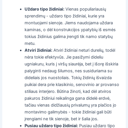
Uždaro tipo židiniai:
Vienas populiariausių
sprendimų - uždaro tipo židiniai, kurie yra
montuojami sienoje. Jiems naudojama uždara
kaminas, o dėl konstrukcijos ypatybių iš esmės
tokius židinius galima įrengti tik namo statybų
metu.
Atviri židiniai:
Atviri židiniai neturi durelių, todėl
nėra tokie efektyvūs. Jie pasižymi dideliu
ugniakuru, kuris į viršų siaurėja, bet į išorę išskiria
palyginti nedaug šilumos, nes susiduriama su
dideliais jos nuostoliais. Tokių židinių išvaizda
puikiai dera prie klasikinio, senovinio ar provanso
stiliaus interjero. Būtina žinoti, kad dėl atviros
pakuros židiniui reikalinga gana didelė erdvė,
tačiau vienas didžiausių privalumų yra plačios jo
montavimo galimybės - tokie židiniai gali būti
įrengiami ne tik sienoje, bet ir šalia jos.
Pusiau uždaro tipo židiniai:
Pusiau uždaro tipo