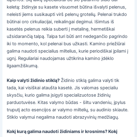
keletą: židinyje su kasete visuomet būtina išvalyti pelenus,
neleisti jiems susikaupti virš pelenų grotelių. Pelenai trukdo
būtinai oro cirkuliacijai, reikalingai degimui. Išimtus iš
kasetės pelenus reikia suberti į metalinę, hermetiškai
užsidarančią talpą. Talpa turi būti ant nedegančio pagrindo
iki to momento, kol pelenai bus užkasti. Kamino priežiūrai
galima naudoti specialius miltelius, kurie periodiškai įpilami į
ugnį. Reguliariai naudojamas užtikrina kamino įdėklo
ilgaamžiškumą.
Kaip valyti židinio stiklą?
Židinio stiklą galima valyti tik
tada, kai visiškai ataušta kasetė. Jis valomas specialiu
skysčiu, kurio galima įsigyti specializuotose židinių
parduotuvėse. Kitas valymo būdas - šiltu vandeniu, įpylus
truputį acto esencijos ar valymo miltelių, su audinio skiaute.
Stiklo valymui negalima naudoti abrazyvinių medžiagų.
Kokį kurą galima naudoti židiniams ir krosnims? Kokį