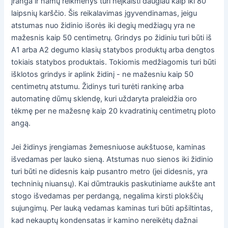
įranga ir namų reikmenys turi neįkaisti daugiau kaip iki 80
laipsnių karščio. Šis reikalavimas įgyvendinamas, jeigu
atstumas nuo židinio išorės iki degių medžiagų yra ne
mažesnis kaip 50 centimetrų. Grindys po židiniu turi būti iš
A1 arba A2 degumo klasių statybos produktų arba dengtos
tokiais statybos produktais. Tokiomis medžiagomis turi būti
išklotos grindys ir aplink židinį - ne mažesniu kaip 50
centimetrų atstumu. Židinys turi turėti rankinę arba
automatinę dūmų sklendę, kuri uždaryta praleidžia oro
tėkmę per ne mažesnę kaip 20 kvadratinių centimetrų ploto
angą.
Jei židinys įrengiamas žemesniuose aukštuose, kaminas
išvedamas per lauko sieną. Atstumas nuo sienos iki židinio
turi būti ne didesnis kaip pusantro metro (jei didesnis, yra
techninių niuansų). Kai dūmtraukis paskutiniame aukšte ant
stogo išvedamas per perdangą, negalima kirsti plokščių
sujungimų. Per lauką vedamas kaminas turi būti apšiltintas,
kad nekauptų kondensatas ir kamino nereikėtų dažnai