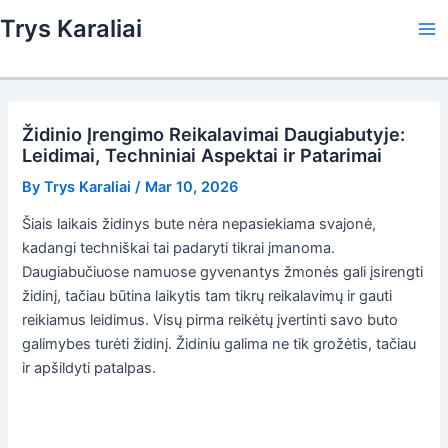
Skip
Trys Karaliai
to
Ma
content
Me
Židinio Įrengimo Reikalavimai Daugiabutyje:
Leidimai, Techniniai Aspektai ir Patarimai
By
Trys Karaliai
/
Mar 10, 2026
Šiais laikais židinys bute nėra nepasiekiama svajonė,
kadangi techniškai tai padaryti tikrai įmanoma.
Daugiabučiuose namuose gyvenantys žmonės gali įsirengti
židinį, tačiau būtina laikytis tam tikrų reikalavimų ir gauti
reikiamus leidimus. Visų pirma reikėtų įvertinti savo buto
galimybes turėti židinį. Židiniu galima ne tik grožėtis, tačiau
ir apšildyti patalpas.