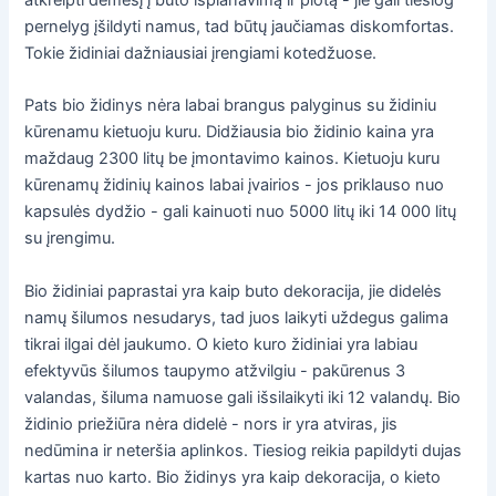
pernelyg įšildyti namus, tad būtų jaučiamas diskomfortas.
Tokie židiniai dažniausiai įrengiami kotedžuose.
Pats bio židinys nėra labai brangus palyginus su židiniu
kūrenamu kietuoju kuru. Didžiausia bio židinio kaina yra
maždaug 2300 litų be įmontavimo kainos. Kietuoju kuru
kūrenamų židinių kainos labai įvairios - jos priklauso nuo
kapsulės dydžio - gali kainuoti nuo 5000 litų iki 14 000 litų
su įrengimu.
Bio židiniai paprastai yra kaip buto dekoracija, jie didelės
namų šilumos nesudarys, tad juos laikyti uždegus galima
tikrai ilgai dėl jaukumo. O kieto kuro židiniai yra labiau
efektyvūs šilumos taupymo atžvilgiu - pakūrenus 3
valandas, šiluma namuose gali išsilaikyti iki 12 valandų. Bio
židinio priežiūra nėra didelė - nors ir yra atviras, jis
nedūmina ir neteršia aplinkos. Tiesiog reikia papildyti dujas
kartas nuo karto. Bio židinys yra kaip dekoracija, o kieto