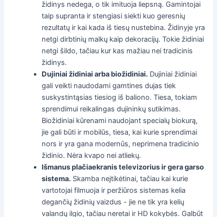
židinys nedega, o tik imituoja liepsną. Gamintojai
taip supranta ir stengiasi siekti kuo geresnių
rezultatų ir kai kada iš tiesų nustebina. Židinyje yra
netgi dirbtinių malkų kaip dekoracijų. Tokie židiniai
netgi šildo, tačiau kur kas mažiau nei tradicinis
židinys.
Dujiniai židiniai arba biožidiniai.
Dujiniai židiniai
gali veikti naudodami gamtines dujas tiek
suskystintąsias tiesiog iš baliono. Tiesa, tokiam
sprendimui reikalingas dujininkų sutikimas.
Biožidiniai kūrenami naudojant specialų biokurą,
jie gali būti ir mobilūs, tiesa, kai kurie sprendimai
nors ir yra gana modernūs, neprimena tradicinio
židinio. Nėra kvapo nei atliekų.
Išmanus plačiaekranis televizorius ir gera garso
sistema.
Skamba neįtikėtinai, tačiau kai kurie
vartotojai filmuoja ir peržiūros sistemas kelia
degančių židinių vaizdus - jie ne tik yra kelių
valandų ilgio, tačiau neretai ir HD kokybės. Galbūt