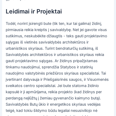
Leidimai ir Projektai
Todėl, norint įsirengti bute (tik ten, kur tai galima) židinį,
pirmiausia reikia kreiptis į savivaldybę. Net jei gavote visus
sutikimus, neskubėkite džiaugtis - teks gauti projektavimo
sąlygas iš vietinės savivaldybės architektūros ir
urbanistikos skyriaus. Turint bendraturčių sutikimą, iš
Savivaldybės architektūros ir urbanistikos skyriaus reikia
gauti projektavimo sąlygas. Ar židinys pripažįstamas
tinkamu naudojimui, sprendžia Statybos ir statinių
naudojimo valstybinės priežiūros skyriaus specialistai. Tai
įvertinant dalyvauja ir Priešgaisrinės saugos, ir Visuomenės
sveikatos centro specialistai. Jei bute statoma židinio
kapsulė ir ji apmūrijama, reikia projekto (kad židinys per
perdangą neįlūžtų į žemiau gyvenančio kaimyno butą).
Savivaldybės Butų ūkio ir energetikos skyriaus vedėjas
teigė, kad tokiu šildymo būdu legaliai nesusiviliojo nė