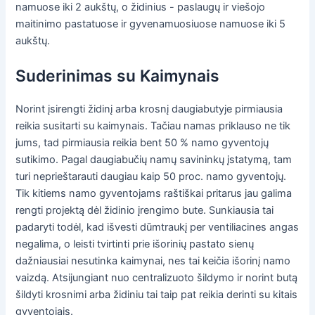
namuose iki 2 aukštų, o židinius - paslaugų ir viešojo
maitinimo pastatuose ir gyvenamuosiuose namuose iki 5
aukštų.
Suderinimas su Kaimynais
Norint įsirengti židinį arba krosnį daugiabutyje pirmiausia
reikia susitarti su kaimynais. Tačiau namas priklauso ne tik
jums, tad pirmiausia reikia bent 50 % namo gyventojų
sutikimo. Pagal daugiabučių namų savininkų įstatymą, tam
turi neprieštarauti daugiau kaip 50 proc. namo gyventojų.
Tik kitiems namo gyventojams raštiškai pritarus jau galima
rengti projektą dėl židinio įrengimo bute. Sunkiausia tai
padaryti todėl, kad išvesti dūmtraukį per ventiliacines angas
negalima, o leisti tvirtinti prie išorinių pastato sienų
dažniausiai nesutinka kaimynai, nes tai keičia išorinį namo
vaizdą. Atsijungiant nuo centralizuoto šildymo ir norint butą
šildyti krosnimi arba židiniu tai taip pat reikia derinti su kitais
gyventojais.