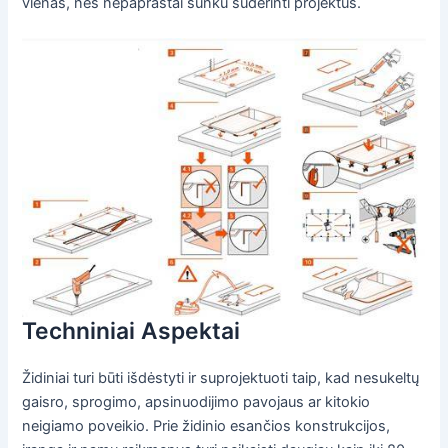
vienas, nes nepaprastai sunku suderinti projektus.
Techniniai Aspektai
Židiniai turi būti išdėstyti ir suprojektuoti taip, kad nesukeltų
gaisro, sprogimo, apsinuodijimo pavojaus ar kitokio
neigiamo poveikio. Prie židinio esančios konstrukcijos,