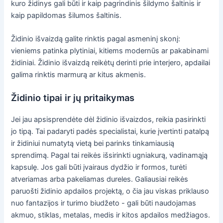
kuro židinys gali būti ir kaip pagrindinis šildymo šaltinis ir
kaip papildomas šilumos šaltinis.
Židinio išvaizdą galite rinktis pagal asmeninį skonį:
vieniems patinka plytiniai, kitiems modernūs ar pakabinami
židiniai. Židinio išvaizdą reikėtų derinti prie interjero, apdailai
galima rinktis marmurą ar kitus akmenis.
Židinio tipai ir jų pritaikymas
Jei jau apsisprendėte dėl židinio išvaizdos, reikia pasirinkti
jo tipą. Tai padaryti padės specialistai, kurie įvertinti patalpą
ir židiniui numatytą vietą bei parinks tinkamiausią
sprendimą. Pagal tai reikės išsirinkti ugniakurą, vadinamąją
kapsulę. Jos gali būti įvairaus dydžio ir formos, turėti
atveriamas arba pakeliamas dureles. Galiausiai reikės
paruošti židinio apdailos projektą, o čia jau viskas priklauso
nuo fantazijos ir turimo biudžeto - gali būti naudojamas
akmuo, stiklas, metalas, medis ir kitos apdailos medžiagos.