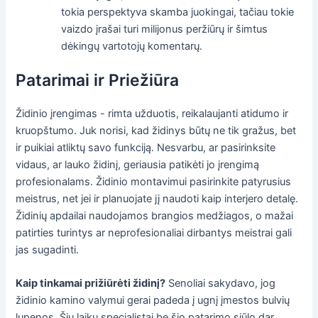
tokia perspektyva skamba juokingai, tačiau tokie
vaizdo įrašai turi milijonus peržiūrų ir šimtus
dėkingų vartotojų komentarų.
Patarimai ir Priežiūra
Židinio įrengimas - rimta užduotis, reikalaujanti atidumo ir
kruopštumo. Juk norisi, kad židinys būtų ne tik gražus, bet
ir puikiai atliktų savo funkciją. Nesvarbu, ar pasirinksite
vidaus, ar lauko židinį, geriausia patikėti jo įrengimą
profesionalams. Židinio montavimui pasirinkite patyrusius
meistrus, net jei ir planuojate jį naudoti kaip interjero detalę.
Židinių apdailai naudojamos brangios medžiagos, o mažai
patirties turintys ar neprofesionaliai dirbantys meistrai gali
jas sugadinti.
Kaip tinkamai prižiūrėti židinį?
Senoliai sakydavo, jog
židinio kamino valymui gerai padeda į ugnį įmestos bulvių
lupenos. Šių laikų specialistai be šio patarimo siūlo dar