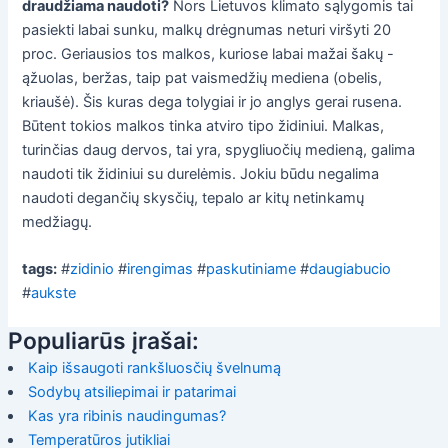
draudžiama naudoti?
Nors Lietuvos klimato sąlygomis tai
pasiekti labai sunku, malkų drėgnumas neturi viršyti 20
proc. Geriausios tos malkos, kuriose labai mažai šakų -
ąžuolas, beržas, taip pat vaismedžių mediena (obelis,
kriaušė). Šis kuras dega tolygiai ir jo anglys gerai rusena.
Būtent tokios malkos tinka atviro tipo židiniui. Malkas,
turinčias daug dervos, tai yra, spygliuočių medieną, galima
naudoti tik židiniui su durelėmis. Jokiu būdu negalima
naudoti degančių skysčių, tepalo ar kitų netinkamų
medžiagų.
tags:
#
zidinio
#
irengimas
#
paskutiniame
#
daugiabucio
#
aukste
Populiarūs įrašai:
Kaip išsaugoti rankšluosčių švelnumą
Sodybų atsiliepimai ir patarimai
Kas yra ribinis naudingumas?
Temperatūros jutikliai