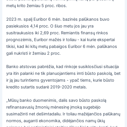
metų krito žemiau 5 proc. ribos.
2023 m. spalį Euribor 6 mėn. bazinės palūkanos buvo
pasiekusios 4,14 proc. O šiuo metu jos jau yra
susitraukusios iki 2,69 proc. Remiantis finansų rinkos
prognozėmis, Euribor mažės ir toliau - kai kurie ekspertai
tikisi, kad iki kitų metų pabaigos Euribor 6 mėn. palūkanos
gali nukristi ir žemiau 2 proc.
Banko atstovas pabrėžia, kad rinkoje susiklosčiusi situacija
yra itin palanki ne tik planuojantiems imti būsto paskolą, bet
ir ją jau turintiems gyventojams - ypač tiems, kurie būsto
kredito sutartis sudarė 2019-2020 metais.
„Mūsų banko duomenimis, dalis savo būsto paskolą
refinansavusių žmonių mėnesinę įmoką sugebėjo
susimažinti net dešimtadaliu. Ir toliau mažėjančios palūkanų
normos, auganti ekonomika, didėjančios namų ūkių