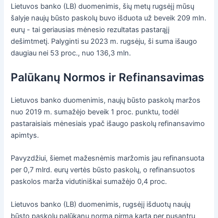
Lietuvos banko (LB) duomenimis, šių metų rugsėjį mūsų
šalyje naujų būsto paskolų buvo išduota už beveik 209 mln.
eurų - tai geriausias mėnesio rezultatas pastarąjį
dešimtmetį. Palyginti su 2023 m. rugsėju, ši suma išaugo
daugiau nei 53 proc., nuo 136,3 mln.
Palūkanų Normos ir Refinansavimas
Lietuvos banko duomenimis, naujų būsto paskolų maržos
nuo 2019 m. sumažėjo beveik 1 proc. punktu, todėl
pastaraisiais mėnesiais ypač išaugo paskolų refinansavimo
apimtys.
Pavyzdžiui, šiemet mažesnėmis maržomis jau refinansuota
per 0,7 mlrd. eurų vertės būsto paskolų, o refinansuotos
paskolos marža vidutiniškai sumažėjo 0,4 proc.
Lietuvos banko (LB) duomenimis, rugsėjį išduotų naujų
būsto paskolų palūkanų norma pirmą kartą per pusantrų