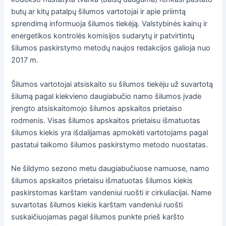
butų ar kitų patalpų šilumos vartotojai ir apie priimtą
sprendimą informuoja šilumos tiekėją. Valstybinės kainų ir
energetikos kontrolės komisijos sudarytų ir patvirtintų
šilumos paskirstymo metodų naujos redakcijos galioja nuo
2017 m.
Šilumos vartotojai atsiskaito su šilumos tiekėju už suvartotą
šilumą pagal kiekvieno daugiabučio namo šilumos įvade
įrengto atsiskaitomojo šilumos apskaitos prietaiso
rodmenis. Visas šilumos apskaitos prietaisu išmatuotas
šilumos kiekis yra išdalijamas apmokėti vartotojams pagal
pastatui taikomo šilumos paskirstymo metodo nuostatas.
Ne šildymo sezono metu daugiabučiuose namuose, namo
šilumos apskaitos prietaisu išmatuotas šilumos kiekis
paskirstomas karštam vandeniui ruošti ir cirkuliacijai. Name
suvartotas šilumos kiekis karštam vandeniui ruošti
suskaičiuojamas pagal šilumos punkte prieš karšto