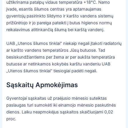
užtikrinama patalpų vidaus temperatūra +18°C. Namo
įvade, esantis šilumos centras yra aptarnaujamas
gyventojų pasirinkto šildymo ir karšto vandens sistemų
prižiūrėtojo ir jo pareiga pateikti į butus higienos normų
reikalavimus atitinkančią šilumą bei karštą vandenį.
UAB „Utenos šilumos tinklai“ niekaip negali įtakoti radiatorių
ar karšto vandens temperatūros Jūsų butuose. Tad
besiskundžiantiems per žema ar per aukšta temperatūra
butuose ar netinkamos kokybės karštu vandeniu UAB
„Utenos šilumos tinklai“ tiesiogiai padėti negali.
Sąskaitų Apmokėjimas
Gyventojai sąskaitas už praėjusio mėnesio suteiktas
paslaugas turi sumokėti iki einamojo mėnesio paskutinės
dienos. Laiku neapmokėjus sąskaitos skaičiuojami 0,02
proc.