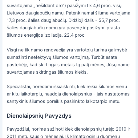
suvartojama „nešildant oro“) pasižymi tik 4,6 proc. visų
Lietuvos daugiabučių namų. Patenkinamai šiluma vartojama
17,3 proc. šalies daugiabučių. Didžioji dalis - 55,7 proc.
šalies daugiabučių namų yra pasenę ir pasižymi prasta
šilumos energijos izoliacija. 22,4 proc.
Visgi ne tik namo renovacija yra vartotojų turima galimybė
sumažinti neefektyvų šilumos vartojimą. Turbūt esate
pastebėję, kad skirtingais metais tą patį mėnesį Jūsų name
suvartojamas skirtingas šilumos kiekis.
Specialistai, norėdami išsiaiškinti, kiek reikia šilumos vienu
ar kitu laikotarpiu, naudoja dienolaipsnius - jais nustatomas
santykinis šilumos poreikis pasirinkto laikotarpio metu.
Dienolaipsnių Pavyzdys
Pavyzdžiui, norime sužinoti kiek dienolaipsnių turėjo 2010 ir
2011 metų sausio mėnesiai. Iš klimatologinių duomenų