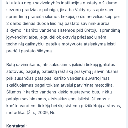
kitu laiku negu savivaldybės institucijos nustatyta šildymo
sezono pradžia ar pabaiga, jie arba Valdytojas apie savo
sprendimą praneša šilumos tiekėjui, o šis ne vėliau kaip per
2 darbo dienas duoda leidimą pastato savininkui arba
šildymo ir karšto vandens sistemos prižiūrėtojui sprendimą
įgyvendinti arba, jeigu dėl objektyvių priežasčių nėra
techninių galimybių, pateikia motyvuotą atsisakymą leisti
pradėti pastato šildymą.
Butų savininkams, atsisakiusiems įsileisti tiekėjų įgaliotus
atstovus, pagal jų pateiktą raštišką prašymą į savininkams
priklausančias patalpas, karšto vandens suvartojimas
skaičiuojamas pagal tokiam atvejui patvirtintą metodiką.
Šilumos ir karšto vandens kiekio nustatymo butų ir kitų
patalpų savininkams, atsisakiusiems įsileisti šilumos ir
karšto vandens tiekėjų bei šių sistemų prižiūrėtojų atstovus,
metodika. (Žin., 2009, Nr.
Kontaktai: