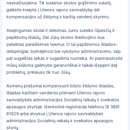
neskaičiuojama. Tik sudarius skolos grąžinimo sutartį,
galėsite kreiptis į Utenos rajono savivaldybę dėl
kompensacijos už šildymą ir karštą vandenį skyrimo.
Abejingumas skolai ir delsimas Jums suteiks rūpesčių ir
papildomų išlaidų. Dėl Jūsų skolos išieškojimo bus
pateiktas pareiškimas teismui. O tai papildomos išlaidos-
delspinigiai, bylinėjimosi bei vykdymo administravimo, taip
pat sugaištas laikas ir sugadinta nuotaika. Ar pasinaudosite
mūsų siūloma galimybe geranoriškai ir taikiai išspęsti dalį
problemų, priklauso tik nuo Jūsų.
Asmenų prašymai kompensuoti būsto šildymo išlaidas,
išlaidas karštam vandeniui priimami Utenos rajono
savivaldybės administracijos Socialinių reikalų ir sveikatos
apsaugos skyriuje. Išankstinė registracija telefonu (8 389)
61629 arba atvykus į Utenos rajono savivaldybės
administracijos Socialinių reikalų ir sveikatos apsaugos
skyrių.