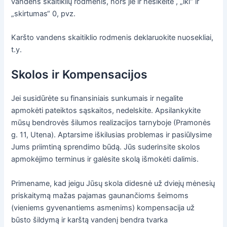
vandens skaitiklių rodmenis, nors jie ir nesikeitė , „iki“ ir
„skirtumas“ 0, pvz.
Karšto vandens skaitiklio rodmenis deklaruokite nuosekliai,
t.y.
Skolos ir Kompensacijos
Jei susidūrėte su finansiniais sunkumais ir negalite
apmokėti pateiktos sąskaitos, nedelskite. Apsilankykite
mūsų bendrovės šilumos realizacijos tarnyboje (Pramonės
g. 11, Utena). Aptarsime iškilusias problemas ir pasiūlysime
Jums priimtiną sprendimo būdą. Jūs suderinsite skolos
apmokėjimo terminus ir galėsite skolą išmokėti dalimis.
Primename, kad jeigu Jūsų skola didesnė už dviejų mėnesių
priskaitymą mažas pajamas gaunančioms šeimoms
(vieniems gyvenantiems asmenims) kompensacija už
būsto šildymą ir karštą vandenį bendra tvarka