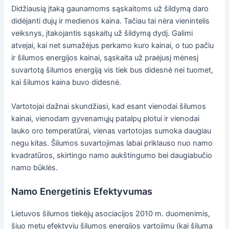
Didžiausią įtaką gaunamoms sąskaitoms už šildymą daro
didėjanti dujų ir medienos kaina. Tačiau tai nėra vienintelis
veiksnys, įtakojantis sąskaitų už šildymą dydį. Galimi
atvejai, kai net sumažėjus perkamo kuro kainai, o tuo pačiu
ir šilumos energijos kainai, sąskaita už praėjusį mėnesį
suvartotą šilumos energiją vis tiek bus didesnė nei tuomet,
kai šilumos kaina buvo didesnė.
Vartotojai dažnai skundžiasi, kad esant vienodai šilumos
kainai, vienodam gyvenamųjų patalpų plotui ir vienodai
lauko oro temperatūrai, vienas vartotojas sumoka daugiau
negu kitas. Šilumos suvartojimas labai priklauso nuo namo
kvadratūros, skirtingo namo aukštingumo bei daugiabučio
namo būklės.
Namo Energetinis Efektyvumas
Lietuvos šilumos tiekėjų asociacijos 2010 m. duomenimis,
šiuo metu efektyviu šilumos energijos vartojimu (kai šiluma