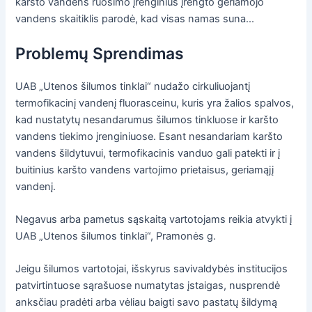
karšto vandens ruošimo įrenginius įrengto geriamojo
vandens skaitiklis parodė, kad visas namas suna...
Problemų Sprendimas
UAB „Utenos šilumos tinklai“ nudažo cirkuliuojantį
termofikacinį vandenį fluorasceinu, kuris yra žalios spalvos,
kad nustatytų nesandarumus šilumos tinkluose ir karšto
vandens tiekimo įrenginiuose. Esant nesandariam karšto
vandens šildytuvui, termofikacinis vanduo gali patekti ir į
buitinius karšto vandens vartojimo prietaisus, geriamąjį
vandenį.
Negavus arba pametus sąskaitą vartotojams reikia atvykti į
UAB „Utenos šilumos tinklai“, Pramonės g.
Jeigu šilumos vartotojai, išskyrus savivaldybės institucijos
patvirtintuose sąrašuose numatytas įstaigas, nusprendė
anksčiau pradėti arba vėliau baigti savo pastatų šildymą