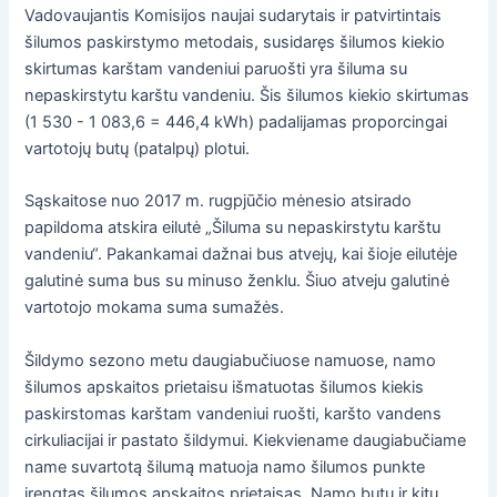
Vadovaujantis Komisijos naujai sudarytais ir patvirtintais
šilumos paskirstymo metodais, susidaręs šilumos kiekio
skirtumas karštam vandeniui paruošti yra šiluma su
nepaskirstytu karštu vandeniu. Šis šilumos kiekio skirtumas
(1 530 - 1 083,6 = 446,4 kWh) padalijamas proporcingai
vartotojų butų (patalpų) plotui.
Sąskaitose nuo 2017 m. rugpjūčio mėnesio atsirado
papildoma atskira eilutė „Šiluma su nepaskirstytu karštu
vandeniu“. Pakankamai dažnai bus atvejų, kai šioje eilutėje
galutinė suma bus su minuso ženklu. Šiuo atveju galutinė
vartotojo mokama suma sumažės.
Šildymo sezono metu daugiabučiuose namuose, namo
šilumos apskaitos prietaisu išmatuotas šilumos kiekis
paskirstomas karštam vandeniui ruošti, karšto vandens
cirkuliacijai ir pastato šildymui. Kiekviename daugiabučiame
name suvartotą šilumą matuoja namo šilumos punkte
įrengtas šilumos apskaitos prietaisas. Namo butų ir kitų