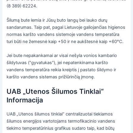
(8 389) 62224.
Šilumą bute lemia ir Jūsų buto langų bei lauko durų
sandarumas. Taip pat, pagal Lietuvoje galiojančias higienos
normas karšto vandens sistemoje vandens temperatūra
turi būti ne žemesnė kaip +50 ir ne aukštesnė kaip +60°C.
Jei bute nepakankamai ar visai nešyla vonios kambario
šildytuvas ("gyvatukas"), jei nepatenkinama karšto
vandens temperatūra reikia kreiptis į pastato šildymo ir
karšto vandens sistemas prižiūrinčią įmonę.
UAB „Utenos Šilumos Tinklai“
Informacija
UAB „Utenos šilumos tinklai“ centralizuotai tiekiamos
šilumos energijos vartotojams termofikacinio vandens
tiekimo temperatūrinius grafikus sudaro taip, kad būtų