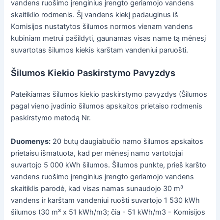
vandens ruošimo įrenginius įrengto geriamojo vandens
skaitiklio rodmenis. Šį vandens kiekį padauginus iš
Komisijos nustatytos šilumos normos vienam vandens
kubiniam metrui pašildyti, gaunamas visas name tą mėnesį
suvartotas šilumos kiekis karštam vandeniui paruošti.
Šilumos Kiekio Paskirstymo Pavyzdys
Pateikiamas šilumos kiekio paskirstymo pavyzdys (Šilumos
pagal vieno įvadinio šilumos apskaitos prietaiso rodmenis
paskirstymo metodą Nr.
Duomenys:
20 butų daugiabučio namo šilumos apskaitos
prietaisu išmatuota, kad per mėnesį namo vartotojai
suvartojo 5 000 kWh šilumos. Šilumos punkte, prieš karšto
vandens ruošimo įrenginius įrengto geriamojo vandens
skaitiklis parodė, kad visas namas sunaudojo 30 m³
vandens ir karštam vandeniui ruošti suvartojo 1 530 kWh
šilumos (30 m³ x 51 kWh/m3; čia - 51 kWh/m3 - Komisijos