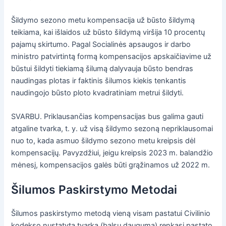
Šildymo sezono metu kompensacija už būsto šildymą
teikiama, kai išlaidos už būsto šildymą viršija 10 procentų
pajamų skirtumo. Pagal Socialinės apsaugos ir darbo
ministro patvirtintą formą kompensacijos apskaičiavime už
būstui šildyti tiekiamą šilumą dalyvauja būsto bendras
naudingas plotas ir faktinis šilumos kiekis tenkantis
naudingojo būsto ploto kvadratiniam metrui šildyti.
SVARBU. Priklausančias kompensacijas bus galima gauti
atgaline tvarka, t. y. už visą šildymo sezoną nepriklausomai
nuo to, kada asmuo šildymo sezono metu kreipsis dėl
kompensacijų. Pavyzdžiui, jeigu kreipsis 2023 m. balandžio
mėnesį, kompensacijos galės būti grąžinamos už 2022 m.
Šilumos Paskirstymo Metodai
Šilumos paskirstymo metodą vieną visam pastatui Civilinio
kodekso nustatyta tvarka (balsų dauguma) renkasi pastato