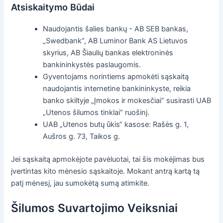
Atsiskaitymo Būdai
Naudojantis šalies bankų - AB SEB bankas,
„Swedbank“, AB Luminor Bank AS Lietuvos
skyrius, AB Šiaulių bankas elektroninės
bankininkystės paslaugomis.
Gyventojams norintiems apmokėti sąskaitą
naudojantis internetine bankininkyste, reikia
banko skiltyje „Įmokos ir mokesčiai“ susirasti UAB
„Utenos šilumos tinklai“ ruošinį.
UAB „Utenos butų ūkis“ kasose: Rašės g. 1,
Aušros g. 73, Taikos g.
Jei sąskaitą apmokėjote pavėluotai, tai šis mokėjimas bus
įvertintas kito mėnesio sąskaitoje. Mokant antrą kartą tą
patį mėnesį, jau sumokėtą sumą atimkite.
Šilumos Suvartojimo Veiksniai