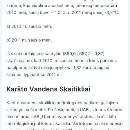
žinome, kad vidutinė ataskaitinė tų mėnesių temperatūra
2010 metų sausį buvo -11,0°C; o 2011 metų sausį -3,2°C.
a) 2010 m. sausio mėn.
b) 2011 m. sausio mėn.
Iš šių dienolaipsnių santykio (899,0 : 657,2 = 1,37)
skaičiuojame, kad 2010 m. sausio mėnesį toms pačioms
patalpoms šildyti reikėjo apytikriai 1,37 karto daugiau
šilumos, lyginant su 2011 m.
Karšto Vandens Skaitikliai
Karšto vandens skaitiklių metrologinės patikros galiojimo
laikas yra šeši metai. Po šešių metų jį UAB „Utenos šilumos
tinklai“ arba UAB „Utenos vandenys“ atstovai keičia kitu
metrologiškai patikrintu skaitikliu. Vartotojas turi iki mėnesio