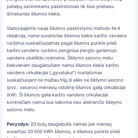
patalpų savininkams paskirstomas tik šiuo prietaisu
išmatuotas šilumos kiekis.
Vadovaujantis nauja šilumos paskirstymo metodo Nr.4
redakcija, name suvartotas šilumos kiekis karšto vandens
ruošimui suskaičiuojamas pagal šilumos punkte prieš
karšto vandens ruošimo įrenginius įrengto geriamojo
vandens skaitiklio rodmenis. Šildymo sezono metu
kiekvienam daugiabučiam namui šilumos kiekis karšto
vandens cirkuliacijai („gyvatukui“) nustatomas
suskaičiuojant ne mažiau trijų iš eilės ne šildymo sezono
(pvz.: vasaros) mėnesių vidutinę šilumos galią cirkuliacijai
(kW). Ši šilumos galia karšto vandens cirkuliacijai
konkrečiam namui bus taikoma viso ateinančio šildymo
sezono metu.
Pavyzdys:
20 butų daugiabutis namas per mėnesį
suvartojo 20 000 kWh šilumos, o šilumos punkte prieš