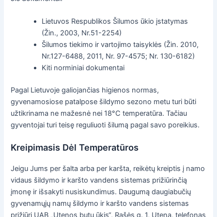
Lietuvos Respublikos Šilumos ūkio įstatymas
(Žin., 2003, Nr.51-2254)
Šilumos tiekimo ir vartojimo taisyklės (Žin. 2010,
Nr.127-6488, 2011, Nr. 97-4575; Nr. 130-6182)
Kiti norminiai dokumentai
Pagal Lietuvoje galiojančias higienos normas,
gyvenamosiose patalpose šildymo sezono metu turi būti
užtikrinama ne mažesnė nei 18°C temperatūra. Tačiau
gyventojai turi teisę reguliuoti šilumą pagal savo poreikius.
Kreipimasis Dėl Temperatūros
Jeigu Jums per šalta arba per karšta, reikėtų kreiptis į namo
vidaus šildymo ir karšto vandens sistemas prižiūrinčią
įmonę ir išsakyti nusiskundimus. Daugumą daugiabučių
gyvenamųjų namų šildymo ir karšto vandens sistemas
prižiūri UAB „Utenos butų ūkis“, Rašės g. 1, Utena, telefonas