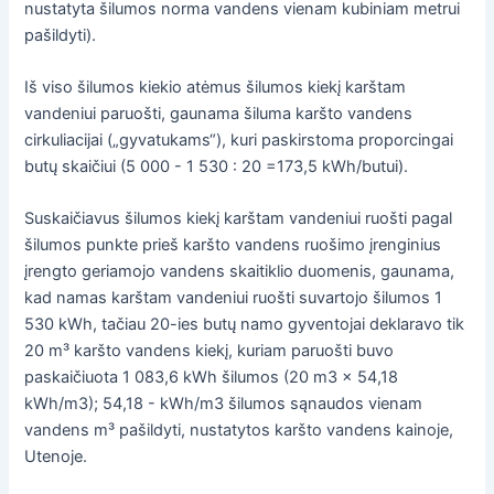
nustatyta šilumos norma vandens vienam kubiniam metrui
pašildyti).
Iš viso šilumos kiekio atėmus šilumos kiekį karštam
vandeniui paruošti, gaunama šiluma karšto vandens
cirkuliacijai („gyvatukams“), kuri paskirstoma proporcingai
butų skaičiui (5 000 - 1 530 : 20 =173,5 kWh/butui).
Suskaičiavus šilumos kiekį karštam vandeniui ruošti pagal
šilumos punkte prieš karšto vandens ruošimo įrenginius
įrengto geriamojo vandens skaitiklio duomenis, gaunama,
kad namas karštam vandeniui ruošti suvartojo šilumos 1
530 kWh, tačiau 20-ies butų namo gyventojai deklaravo tik
20 m³ karšto vandens kiekį, kuriam paruošti buvo
paskaičiuota 1 083,6 kWh šilumos (20 m3 x 54,18
kWh/m3); 54,18 - kWh/m3 šilumos sąnaudos vienam
vandens m³ pašildyti, nustatytos karšto vandens kainoje,
Utenoje.