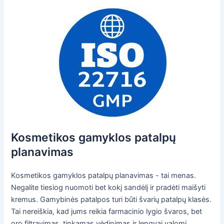
Kosmetikos gamyklos patalpų
planavimas
Kosmetikos gamyklos patalpų planavimas - tai menas.
Negalite tiesiog nuomoti bet kokį sandėlį ir pradėti maišyti
kremus. Gamybinės patalpos turi būti švarių patalpų klasės.
Tai nereiškia, kad jums reikia farmacinio lygio švaros, bet
oro filtravimas, tinkamas vėdinimas ir lengvai valomi