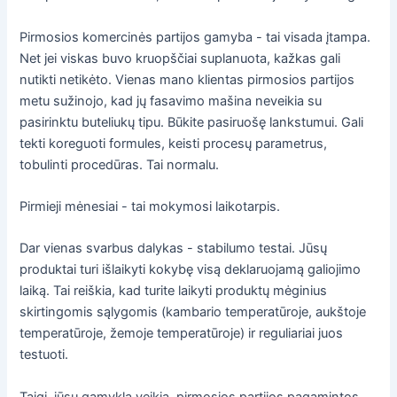
Pirmosios komercinės partijos gamyba - tai visada įtampa.
Net jei viskas buvo kruopščiai suplanuota, kažkas gali
nutikti netikėto. Vienas mano klientas pirmosios partijos
metu sužinojo, kad jų fasavimo mašina neveikia su
pasirinktu buteliukų tipu. Būkite pasiruošę lankstumui. Gali
tekti koreguoti formules, keisti procesų parametrus,
tobulinti procedūras. Tai normalu.
Pirmieji mėnesiai - tai mokymosi laikotarpis.
Dar vienas svarbus dalykas - stabilumo testai. Jūsų
produktai turi išlaikyti kokybę visą deklaruojamą galiojimo
laiką. Tai reiškia, kad turite laikyti produktų mėginius
skirtingomis sąlygomis (kambario temperatūroje, aukštoje
temperatūroje, žemoje temperatūroje) ir reguliariai juos
testuoti.
Taigi, jūsų gamykla veikia, pirmosios partijos pagamintos,