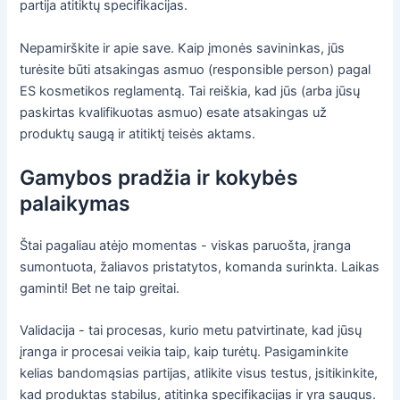
partija atitiktų specifikacijas.
Nepamirškite ir apie save. Kaip įmonės savininkas, jūs
turėsite būti atsakingas asmuo (responsible person) pagal
ES kosmetikos reglamentą. Tai reiškia, kad jūs (arba jūsų
paskirtas kvalifikuotas asmuo) esate atsakingas už
produktų saugą ir atitiktį teisės aktams.
Gamybos pradžia ir kokybės
palaikymas
Štai pagaliau atėjo momentas - viskas paruošta, įranga
sumontuota, žaliavos pristatytos, komanda surinkta. Laikas
gaminti! Bet ne taip greitai.
Validacija - tai procesas, kurio metu patvirtinate, kad jūsų
įranga ir procesai veikia taip, kaip turėtų. Pasigaminkite
kelias bandomąsias partijas, atlikite visus testus, įsitikinkite,
kad produktas stabilus, atitinka specifikacijas ir yra saugus.