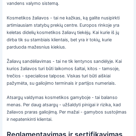
vandens valymo sistemą.
Kosmetikos žaliavos - tai ne kažkas, ką galite nusipirkti
artimiausiam statybų prekių centre. Europos rinkoje yra
keletas didelių kosmetikos žaliavų tiekėjų. Kai kurie iš jų
dirba tik su stambiais klientais, bet yra ir tokių, kurie
parduoda mažesnius kiekius.
Žaliavų sandėliavimas - tai ne tik lentynos sandėlyje. Kai
kurios žaliavos turi būti laikomos šaltai, kitos - tamsoje,
trečios - specialiose talpose. Viskas turi būti aiškiai
pažymėta, su galiojimo terminais ir partijos numeriais.
Atsargų valdymas kosmetikos gamyboje - tai balanso
menas. Per daug atsargų - užšaldyti pinigai ir rizika, kad
žaliavos praras galiojimą. Per mažai - gamybos sustojimas
ir nepatenkinti klientai.
Reglamentavimas ir sertifikavimas