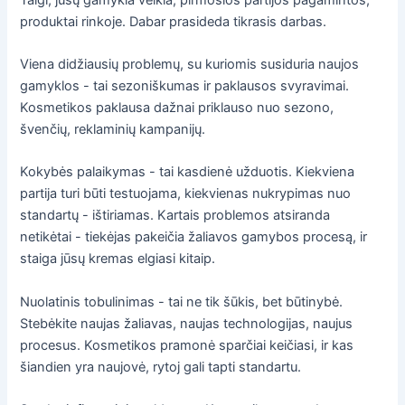
produktai rinkoje. Dabar prasideda tikrasis darbas.
Viena didžiausių problemų, su kuriomis susiduria naujos
gamyklos - tai sezoniškumas ir paklausos svyravimai.
Kosmetikos paklausa dažnai priklauso nuo sezono,
švenčių, reklaminių kampanijų.
Kokybės palaikymas - tai kasdienė užduotis. Kiekviena
partija turi būti testuojama, kiekvienas nukrypimas nuo
standartų - ištiriamas. Kartais problemos atsiranda
netikėtai - tiekėjas pakeičia žaliavos gamybos procesą, ir
staiga jūsų kremas elgiasi kitaip.
Nuolatinis tobulinimas - tai ne tik šūkis, bet būtinybė.
Stebėkite naujas žaliavas, naujas technologijas, naujus
procesus. Kosmetikos pramonė sparčiai keičiasi, ir kas
šiandien yra naujovė, rytoj gali tapti standartu.