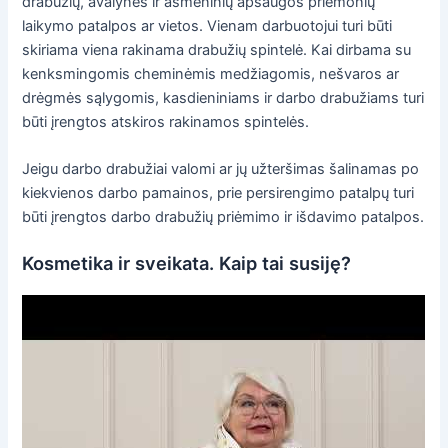
drabužių, avalynės ir asmeninių apsaugos priemonių
laikymo patalpos ar vietos. Vienam darbuotojui turi būti
skiriama viena rakinama drabužių spintelė. Kai dirbama su
kenksmingomis cheminėmis medžiagomis, nešvaros ar
drėgmės sąlygomis, kasdieniniams ir darbo drabužiams turi
būti įrengtos atskiros rakinamos spintelės.
Jeigu darbo drabužiai valomi ar jų užteršimas šalinamas po
kiekvienos darbo pamainos, prie persirengimo patalpų turi
būti įrengtos darbo drabužių priėmimo ir išdavimo patalpos.
Kosmetika ir sveikata. Kaip tai susiję?