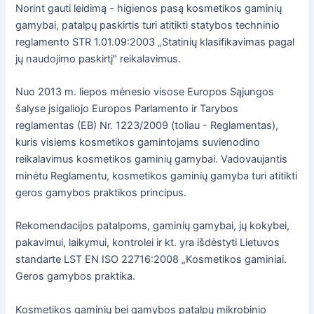
Norint gauti leidimą - higienos pasą kosmetikos gaminių
gamybai, patalpų paskirtis turi atitikti statybos techninio
reglamento STR 1.01.09:2003 „Statinių klasifikavimas pagal
jų naudojimo paskirtį" reikalavimus.
Nuo 2013 m. liepos mėnesio visose Europos Sąjungos
šalyse įsigaliojo Europos Parlamento ir Tarybos
reglamentas (EB) Nr. 1223/2009 (toliau - Reglamentas),
kuris visiems kosmetikos gamintojams suvienodino
reikalavimus kosmetikos gaminių gamybai. Vadovaujantis
minėtu Reglamentu, kosmetikos gaminių gamyba turi atitikti
geros gamybos praktikos principus.
Rekomendacijos patalpoms, gaminių gamybai, jų kokybei,
pakavimui, laikymui, kontrolei ir kt. yra išdėstyti Lietuvos
standarte LST EN ISO 22716:2008 „Kosmetikos gaminiai.
Geros gamybos praktika.
Kosmetikos gaminių bei gamybos patalpų mikrobinio