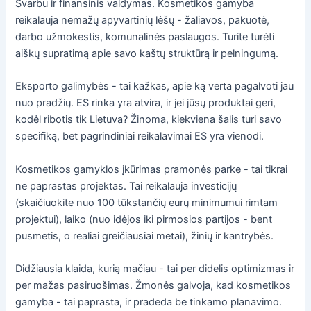
Svarbu ir finansinis valdymas. Kosmetikos gamyba
reikalauja nemažų apyvartinių lėšų - žaliavos, pakuotė,
darbo užmokestis, komunalinės paslaugos. Turite turėti
aiškų supratimą apie savo kaštų struktūrą ir pelningumą.
Eksporto galimybės - tai kažkas, apie ką verta pagalvoti jau
nuo pradžių. ES rinka yra atvira, ir jei jūsų produktai geri,
kodėl ribotis tik Lietuva? Žinoma, kiekviena šalis turi savo
specifiką, bet pagrindiniai reikalavimai ES yra vienodi.
Kosmetikos gamyklos įkūrimas pramonės parke - tai tikrai
ne paprastas projektas. Tai reikalauja investicijų
(skaičiuokite nuo 100 tūkstančių eurų minimumui rimtam
projektui), laiko (nuo idėjos iki pirmosios partijos - bent
pusmetis, o realiai greičiausiai metai), žinių ir kantrybės.
Didžiausia klaida, kurią mačiau - tai per didelis optimizmas ir
per mažas pasiruošimas. Žmonės galvoja, kad kosmetikos
gamyba - tai paprasta, ir pradeda be tinkamo planavimo.