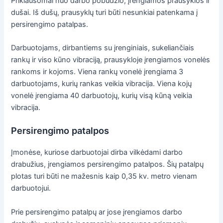
Priklausomai nuo darbo pobūdžio, įrengiamos prausyklos ir
dušai. Iš dušų, prausyklų turi būti nesunkiai patenkama į
persirengimo patalpas.
Darbuotojams, dirbantiems su įrenginiais, sukeliančiais
rankų ir viso kūno vibraciją, prausykloje įrengiamos vonelės
rankoms ir kojoms. Viena rankų vonelė įrengiama 3
darbuotojams, kurių rankas veikia vibracija. Viena kojų
vonelė įrengiama 40 darbuotojų, kurių visą kūną veikia
vibracija.
Persirengimo patalpos
Įmonėse, kuriose darbuotojai dirba vilkėdami darbo
drabužius, įrengiamos persirengimo patalpos. Šių patalpų
plotas turi būti ne mažesnis kaip 0,35 kv. metro vienam
darbuotojui.
Prie persirengimo patalpų ar jose įrengiamos darbo