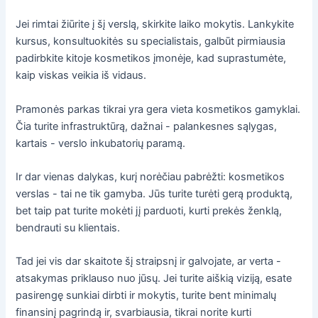
Jei rimtai žiūrite į šį verslą, skirkite laiko mokytis. Lankykite
kursus, konsultuokitės su specialistais, galbūt pirmiausia
padirbkite kitoje kosmetikos įmonėje, kad suprastumėte,
kaip viskas veikia iš vidaus.
Pramonės parkas tikrai yra gera vieta kosmetikos gamyklai.
Čia turite infrastruktūrą, dažnai - palankesnes sąlygas,
kartais - verslo inkubatorių paramą.
Ir dar vienas dalykas, kurį norėčiau pabrėžti: kosmetikos
verslas - tai ne tik gamyba. Jūs turite turėti gerą produktą,
bet taip pat turite mokėti jį parduoti, kurti prekės ženklą,
bendrauti su klientais.
Tad jei vis dar skaitote šį straipsnį ir galvojate, ar verta -
atsakymas priklauso nuo jūsų. Jei turite aiškią viziją, esate
pasirengę sunkiai dirbti ir mokytis, turite bent minimalų
finansinį pagrindą ir, svarbiausia, tikrai norite kurti