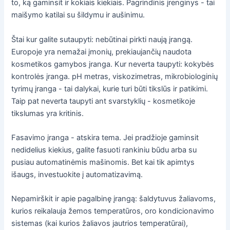
to, ką gaminsit ir kokiais kiekiais. Pagrindinis įrenginys - tai
maišymo katilai su šildymu ir aušinimu.
Štai kur galite sutaupyti: nebūtinai pirkti naują įrangą.
Europoje yra nemažai įmonių, prekiaujančių naudota
kosmetikos gamybos įranga. Kur neverta taupyti: kokybės
kontrolės įranga. pH metras, viskozimetras, mikrobiologinių
tyrimų įranga - tai dalykai, kurie turi būti tikslūs ir patikimi.
Taip pat neverta taupyti ant svarstyklių - kosmetikoje
tikslumas yra kritinis.
Fasavimo įranga - atskira tema. Jei pradžioje gaminsit
nedidelius kiekius, galite fasuoti rankiniu būdu arba su
pusiau automatinėmis mašinomis. Bet kai tik apimtys
išaugs, investuokite į automatizavimą.
Nepamirškit ir apie pagalbinę įrangą: šaldytuvus žaliavoms,
kurios reikalauja žemos temperatūros, oro kondicionavimo
sistemas (kai kurios žaliavos jautrios temperatūrai),