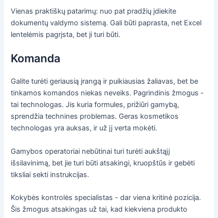
Vienas praktiškų patarimų: nuo pat pradžių įdiekite
dokumentų valdymo sistemą. Gali būti paprasta, net Excel
lentelėmis pagrįsta, bet ji turi būti.
Komanda
Galite turėti geriausią įrangą ir puikiausias žaliavas, bet be
tinkamos komandos niekas neveiks. Pagrindinis žmogus -
tai technologas. Jis kuria formules, prižiūri gamybą,
sprendžia technines problemas. Geras kosmetikos
technologas yra auksas, ir už jį verta mokėti.
Gamybos operatoriai nebūtinai turi turėti aukštąjį
išsilavinimą, bet jie turi būti atsakingi, kruopštūs ir gebėti
tiksliai sekti instrukcijas.
Kokybės kontrolės specialistas - dar viena kritinė pozicija.
Šis žmogus atsakingas už tai, kad kiekviena produkto