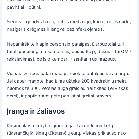
paviršiai - būtini.
Sienos ir grindys turėtų būti iš medžiagų, kurios nesiskaido,
nesigeria drėgmės ir lengvai dezinfekuojamos.
Nepamirškite ir apie personalo patalpas. Darbuotojai turi
turėti persirengimo kambarius, dušus (taip, dušus - tai GMP
reikalavimas), poilsio kambarį ir sanitarinius mazgus.
Vienas svarbus patarimas: planuokite patalpas su atsarga.
Jei dabar manote, kad jums užteks 200 kvadratinių metrų,
nuomokite 300. Verslas auga greičiau nei tikitės (jei viskas
gerai), ir papildomos patalpos labai greitai pravers.
Įranga ir žaliavos
Kosmetikos gamybos įranga gali kainuoti nuo kelių
tūkstančių iki šimtų tūkstančių eurų. Viskas priklauso nuo