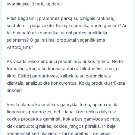
svarbiausia, žinoti, ką darai.
Prieš bėgdami į pramonės parką su pinigais rankose,
sustokite ir pagalvokite. Kokią kosmetiką norite gaminti? Ar
tai bus natūrali kosmetika, ar gal profesionali linija
salonams? O gal nišiniai produktai veganiškiems
vartotojams?
Aš visada rekomenduoju pradėti nuo rinkos tyrimo. Ne to
formalaus, kurį rašo konsultantai už tūkstančius eurų, o
tikro. Eikite į parduotuves, kalbėkite su potencialiais
klientais, analizuokite konkurentus. Kokių produktų trūksta
rinkoje?
Verslo planas kosmetikos gamyklai turėtų apimti ne tik
finansines prognozes, bet ir labai konkrečius dalykus:
kokius produktus gaminsit, kokia bus gamybos apimtis,
kiek darbuotojų reikės, kokios įrangos prireiks. Ir, beje,
nepamirškit sertifikavimo - tai ne greitas ir ne pigus