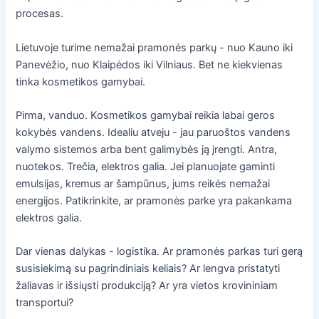
procesas.
Lietuvoje turime nemažai pramonės parkų - nuo Kauno iki
Panevėžio, nuo Klaipėdos iki Vilniaus. Bet ne kiekvienas
tinka kosmetikos gamybai.
Pirma, vanduo. Kosmetikos gamybai reikia labai geros
kokybės vandens. Idealiu atveju - jau paruoštos vandens
valymo sistemos arba bent galimybės ją įrengti. Antra,
nuotekos. Trečia, elektros galia. Jei planuojate gaminti
emulsijas, kremus ar šampūnus, jums reikės nemažai
energijos. Patikrinkite, ar pramonės parke yra pakankama
elektros galia.
Dar vienas dalykas - logistika. Ar pramonės parkas turi gerą
susisiekimą su pagrindiniais keliais? Ar lengva pristatyti
žaliavas ir išsiųsti produkciją? Ar yra vietos krovininiam
transportui?