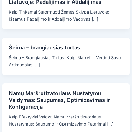
Lietuvoje: Padalijimas ir Atidalijimas
Kaip Tinkamai Suformuoti Žemės Sklypą Lietuvoje:
Išsamus Padalijimo ir Atidalijimo Vadovas […]
Šeima – brangiausias turtas
Šeima – Brangiausias Turtas: Kaip Išlaikyti ir Vertinti Savo
Artimuosius […]
Namų Maršrutizatoriaus Nustatymų
Valdymas: Saugumas, Optimizavimas ir
Konfigūracija
Kaip Efektyviai Valdyti Namų Maršrutizatoriaus
Nustatymus: Saugumo ir Optimizavimo Patarimai […]