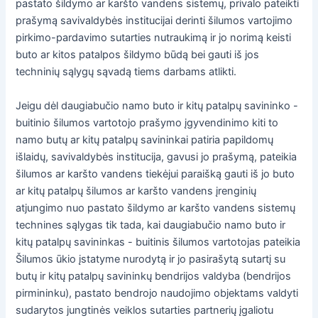
pastato šildymo ar karšto vandens sistemų, privalo pateikti
prašymą savivaldybės institucijai derinti šilumos vartojimo
pirkimo-pardavimo sutarties nutraukimą ir jo norimą keisti
buto ar kitos patalpos šildymo būdą bei gauti iš jos
techninių sąlygų sąvadą tiems darbams atlikti.
Jeigu dėl daugiabučio namo buto ir kitų patalpų savininko -
buitinio šilumos vartotojo prašymo įgyvendinimo kiti to
namo butų ar kitų patalpų savininkai patiria papildomų
išlaidų, savivaldybės institucija, gavusi jo prašymą, pateikia
šilumos ar karšto vandens tiekėjui paraišką gauti iš jo buto
ar kitų patalpų šilumos ar karšto vandens įrenginių
atjungimo nuo pastato šildymo ar karšto vandens sistemų
technines sąlygas tik tada, kai daugiabučio namo buto ir
kitų patalpų savininkas - buitinis šilumos vartotojas pateikia
Šilumos ūkio įstatyme nurodytą ir jo pasirašytą sutartį su
butų ir kitų patalpų savininkų bendrijos valdyba (bendrijos
pirmininku), pastato bendrojo naudojimo objektams valdyti
sudarytos jungtinės veiklos sutarties partnerių įgaliotu