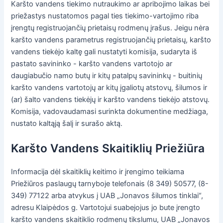
Karšto vandens tiekimo nutraukimo ar apribojimo laikas bei
priežastys nustatomos pagal ties tiekimo-vartojimo riba
įrengtų registruojančių prietaisų rodmenų įrašus. Jeigu nėra
karšto vandens parametrus registruojančių prietaisų, karšto
vandens tiekėjo kaltę gali nustatyti komisija, sudaryta iš
pastato savininko - karšto vandens vartotojo ar
daugiabučio namo butų ir kitų patalpų savininkų - buitinių
karšto vandens vartotojų ar kitų įgaliotų atstovų, šilumos ir
(ar) šalto vandens tiekėjų ir karšto vandens tiekėjo atstovų.
Komisija, vadovaudamasi surinkta dokumentine medžiaga,
nustato kaltąją šalį ir surašo aktą.
Karšto Vandens Skaitiklių Priežiūra
Informacija dėl skaitiklių keitimo ir įrengimo teikiama
Priežiūros paslaugų tarnyboje telefonais (8 349) 50577, (8-
349) 77122 arba atvykus į UAB „Jonavos šilumos tinklai“,
adresu Klaipėdos g. Vartotojui suabejojus jo bute įrengto
karšto vandens skaitiklio rodmenų tikslumu, UAB „Jonavos