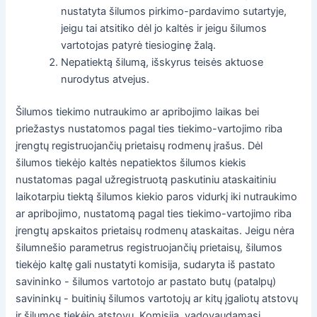
nustatyta šilumos pirkimo-pardavimo sutartyje,
jeigu tai atsitiko dėl jo kaltės ir jeigu šilumos
vartotojas patyrė tiesioginę žalą.
Nepatiektą šilumą, išskyrus teisės aktuose
nurodytus atvejus.
Šilumos tiekimo nutraukimo ar apribojimo laikas bei
priežastys nustatomos pagal ties tiekimo-vartojimo riba
įrengtų registruojančių prietaisų rodmenų įrašus. Dėl
šilumos tiekėjo kaltės nepatiektos šilumos kiekis
nustatomas pagal užregistruotą paskutiniu ataskaitiniu
laikotarpiu tiektą šilumos kiekio paros vidurkį iki nutraukimo
ar apribojimo, nustatomą pagal ties tiekimo-vartojimo riba
įrengtų apskaitos prietaisų rodmenų ataskaitas. Jeigu nėra
šilumnešio parametrus registruojančių prietaisų, šilumos
tiekėjo kaltę gali nustatyti komisija, sudaryta iš pastato
savininko - šilumos vartotojo ar pastato butų (patalpų)
savininkų - buitinių šilumos vartotojų ar kitų įgaliotų atstovų
ir šilumos tiekėjo atstovų. Komisija, vadovaudamasi