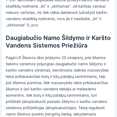
skaitiklių rodmenis „iki“ ir „skirtumas“. Jei karštas vanduo
nebuvo vartotas, vis tiek reikia deklaruoti (užrašyti) karšto
vandens skaitiklių rodmenis, nors jie ir nesikeitė, „iki“ ir
„skirtumas“ 0, pvz.
Daugiabučio Namo Šildymo ir Karšto
Vandens Sistemos Priežiūra
Pagal LR Šilumos ūkio įstatymo 20 straipsnį, prie šilumos
tiekimo sistemos prijungtas daugiabučio namo šildymo ir
karšto vandens sistemas, bendrosios dalinės nuosavybės
teise priklausančias butų ir kitų patalpų savininkams, taip
pat šilumos punktus, tiek nuosavybės teise priklausančius
šilumos ir (ar) karšto vandens tiekėjui ar tretiesiems
asmenims, tiek butų ir kitų patalpų savininkams, turi
prižiūrėti (eksploatuoti) pastato šildymo ir karšto vandens
sistemos prižiūrėtojas (eksploatuotojas). Teisę reguliuoti
namo šilumos punkto įrenginių darbą, laikydamasis