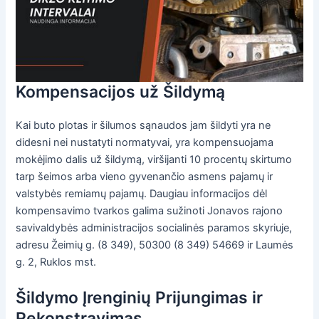
Kompensacijos už Šildymą
Kai buto plotas ir šilumos sąnaudos jam šildyti yra ne
didesni nei nustatyti normatyvai, yra kompensuojama
mokėjimo dalis už šildymą, viršijanti 10 procentų skirtumo
tarp šeimos arba vieno gyvenančio asmens pajamų ir
valstybės remiamų pajamų. Daugiau informacijos dėl
kompensavimo tvarkos galima sužinoti Jonavos rajono
savivaldybės administracijos socialinės paramos skyriuje,
adresu Žeimių g. (8 349), 50300 (8 349) 54669 ir Laumės
g. 2, Ruklos mst.
Šildymo Įrenginių Prijungimas ir
Rekonstravimas