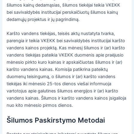
šilumos kainų dedamąsias, šilumos tiekėjai teikia VKEKK
bei savivaldybės institucijai perskaičiuotų šilumos kainų
dedamųjų projektus ir jų pagrindimą.
Karšto vandens tiekėjas, teisės aktų nustatyta tvarka,
parengia ir teikia VKEKK bei savivaldybės institucijai karšto
vandens kainos projektą. Kas mėnesį šilumos ir (ar) karšto
vandens tiekėjas pateikia VKEKK duomenis apie praėjusio
mėnesio pirkto kuro kainas ir apskaičiuotas šilumos ir (ar)
karšto vandens kainas. Komisija patikrina pateiktų
duomenų teisingumą, o šilumos ir (ar) karšto vandens
tiekėjas iki mėnesio 25-tos dienos viešai informuoja
vartotojus apie galutines šilumos energijos ir (ar) karšto
vandens kainas. Šilumos ir karšto vandens kainos įsigalioja
nuo kito mėnesio pirmos dienos.
Šilumos Paskirstymo Metodai