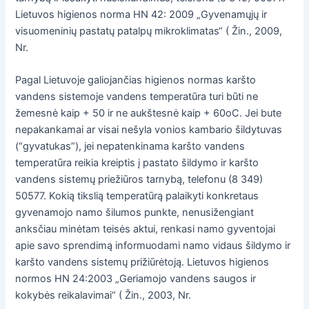
Lietuvos higienos norma HN 42: 2009 „Gyvenamųjų ir
visuomeninių pastatų patalpų mikroklimatas“ ( Žin., 2009,
Nr.
Pagal Lietuvoje galiojančias higienos normas karšto
vandens sistemoje vandens temperatūra turi būti ne
žemesnė kaip + 50 ir ne aukštesnė kaip + 60oC. Jei bute
nepakankamai ar visai nešyla vonios kambario šildytuvas
(“gyvatukas”), jei nepatenkinama karšto vandens
temperatūra reikia kreiptis į pastato šildymo ir karšto
vandens sistemų priežiūros tarnybą, telefonu (8 349)
50577. Kokią tikslią temperatūrą palaikyti konkretaus
gyvenamojo namo šilumos punkte, nenusižengiant
anksčiau minėtam teisės aktui, renkasi namo gyventojai
apie savo sprendimą informuodami namo vidaus šildymo ir
karšto vandens sistemų prižiūrėtoją. Lietuvos higienos
normos HN 24:2003 „Geriamojo vandens saugos ir
kokybės reikalavimai“ ( Žin., 2003, Nr.