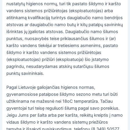
nustatytų higienos normų, turi tik pastato šildymo ir karšto
vandens sistemos prižiūrėtojas (eksploatuotojas) arba
atitinkamą kvalifikaciją turintys daugiabučio namo bendrijos
atstovas ar daugiabučio namo butų ir kitų patalpų savininkų
išrinktas jų įgaliotas atstovas. Daugiabučio namo šilumos
punktus, nuosavybės teise priklausančius šilumos ir (ar)
karšto vandens tiekėjui ar tretiesiems asmenims, pastato
šildymo ir karšto vandens sistemos prižiūrėtojas
(eksploatuotojas) prižiūri (eksploatuoja) šio įstatymo
pagrindu, nesudarydamas atskirų sutarčiųsu šilumos
punktų savininkais.
Pagal Lietuvoje galiojančias higienos normas,
gyvenamosiose patalpose šildymo sezono metu turi būti
užtikrinama ne mažesnė nei 18oC temperatūra. Tačiau
gyventojai turi teisę reguliuoti šilumą pagal savo poreikius.
Jeigu Jums per šalta arba per karšta, reikėtų kreiptis į namo
vidaus šildymo ir karšto vandens sistemų priežiūros
tarnybą ir išsakyti nusiskundimus, telefonu (8 349) 50577.