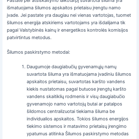
Pastate per atsiskaitymo laikotarpį suvartota šiluma yra
išmatuojama šilumos apskaitos prietaisu įrengtu namo
įvade. Jei pastate yra daugiau nei vienas vartotojas, tuomet
šilumos energija atskiriems vartotojams yra išdalijama tik
pagal Valstybinės kainų ir energetikos kontrolės komisijos
patvirtintus metodus.
Šilumos paskirstymo metodai:
Daugumoje daugiabučių gyvenamųjų namų
suvartota šiluma yra išmatuojama įvadiniu šilumos
apskaitos prietaisu, suvartotas karšto vandens
kiekis nustatomas pagal butuose įrengtų karšto
vandens skaitiklių rodmenis ir visų daugiabučio
gyvenamojo namo vartotojų butai ar patalpos
šildomos centralizuotai tiekiama šiluma be
individualios apskaitos. Tokios šilumos energijos
tiekimo sistemos ir matavimo prietaisų įrengimo
ypatumus atitinka Šilumos paskirstymo metodas