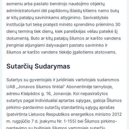
asmeniu arba pastato bendrojo naudojimo objektų
administratoriumi dėl papildomų išlaidų kitiems namo butų
ar kitų patalpų savininkams atlyginimo. Savivaldybės
institucija turi teisę pratęsti minėto sprendimo priėmimo 30
dienų terminą tiek dienų, kiek pareiškėjas vėliau pateikė šį
dokumentą. Buto ar kitų patalpų šilumos ar karšto vandens
įrenginiai atjungiami dalyvaujant pastato savininko ir
šilumos ar karšto vandens tiekėjo įgaliotiems atstovams.
Sutarčių Sudarymas
Sutartys su gyventojais ir juridiniais vartotojais sudaromos
UAB „Jonavos šilumos tinklai“ Abonentinėje tarnyboje,
adresu Klaipėdos g. 16, Jonavoje. Kol nepasirašytos
sutartys pagal individualiai aptartas sąlygas, galioja Šilumos
pirkimo-pardavimo sutarčių standartinių sąlygų aprašas
(patvirtinta Lietuvos Respublikos energetikos ministro 2012
m. rugpjūčio 7 d. įsakymu Nr. 1-155) bei Šilumos pirkimo-
pardavimo su buitiniais šilumos vartotojais sutarčių