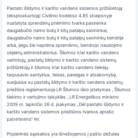
Pastato šildymo ir karšto vandens sistemos prižiūrėtoją
(eksploatuotoją) Civilinio kodekso 4.85 straipsnyje
nustatyta sprendimų priėmimo tvarka pasirenka
daugiabučio namo butų ir kitų patalpų savininkai,
daugiabučio namo butų ir kitų patalpų savininkų bendrija
arba, jeigu šie nepriima sprendimo, bendrojo naudojimo
objektų administratorius. Šilumos ir/ar karšto vandens
vartotojų, pastatų šildymo ir karšto vandens sistemų
prižiūrėtojų ir šilumos ir/ar karšto vandens tiekėjų
tarpusavio santykius, teises, pareigas ir atsakomybę,
susijusius su pastatų šildymo ir karšto vandens sistemų
priežiūra reglamentuoja LR Šilumos ūkio įstatymas , Šilumos
tiekimo ir vartojimo taisyklės , LR Energetikos ministro
2009 m. lapkričio 26 d. įsakymas „Dėl pastato šildymo ir
karšto vandens sistemos priežiūros tvarkos aprašo
patvirtinimo“ Nr.
Popierinės sąskaitos yra išnešiojamos į pašto dėžutes