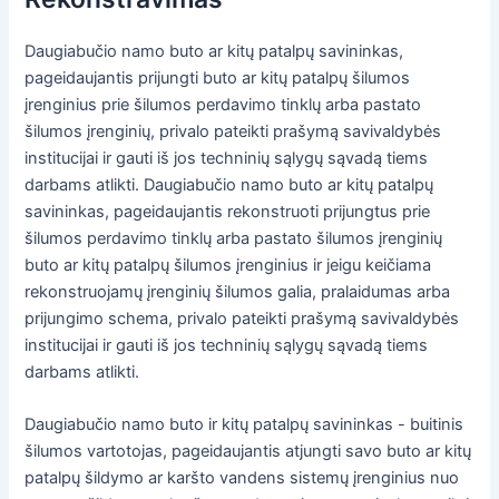
Daugiabučio namo buto ar kitų patalpų savininkas,
pageidaujantis prijungti buto ar kitų patalpų šilumos
įrenginius prie šilumos perdavimo tinklų arba pastato
šilumos įrenginių, privalo pateikti prašymą savivaldybės
institucijai ir gauti iš jos techninių sąlygų sąvadą tiems
darbams atlikti. Daugiabučio namo buto ar kitų patalpų
savininkas, pageidaujantis rekonstruoti prijungtus prie
šilumos perdavimo tinklų arba pastato šilumos įrenginių
buto ar kitų patalpų šilumos įrenginius ir jeigu keičiama
rekonstruojamų įrenginių šilumos galia, pralaidumas arba
prijungimo schema, privalo pateikti prašymą savivaldybės
institucijai ir gauti iš jos techninių sąlygų sąvadą tiems
darbams atlikti.
Daugiabučio namo buto ir kitų patalpų savininkas - buitinis
šilumos vartotojas, pageidaujantis atjungti savo buto ar kitų
patalpų šildymo ar karšto vandens sistemų įrenginius nuo