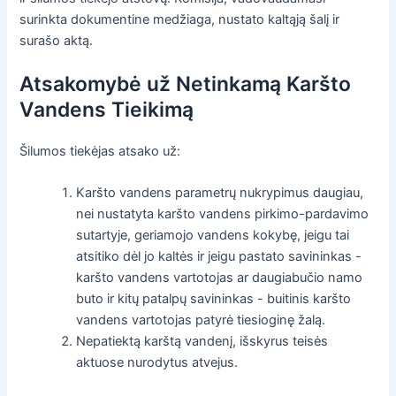
surinkta dokumentine medžiaga, nustato kaltąją šalį ir
surašo aktą.
Atsakomybė už Netinkamą Karšto
Vandens Tieikimą
Šilumos tiekėjas atsako už:
Karšto vandens parametrų nukrypimus daugiau,
nei nustatyta karšto vandens pirkimo-pardavimo
sutartyje, geriamojo vandens kokybę, jeigu tai
atsitiko dėl jo kaltės ir jeigu pastato savininkas -
karšto vandens vartotojas ar daugiabučio namo
buto ir kitų patalpų savininkas - buitinis karšto
vandens vartotojas patyrė tiesioginę žalą.
Nepatiektą karštą vandenį, išskyrus teisės
aktuose nurodytus atvejus.