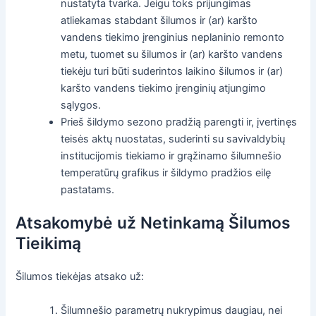
nustatyta tvarka. Jeigu toks prijungimas
atliekamas stabdant šilumos ir (ar) karšto
vandens tiekimo įrenginius neplaninio remonto
metu, tuomet su šilumos ir (ar) karšto vandens
tiekėju turi būti suderintos laikino šilumos ir (ar)
karšto vandens tiekimo įrenginių atjungimo
sąlygos.
Prieš šildymo sezono pradžią parengti ir, įvertinęs
teisės aktų nuostatas, suderinti su savivaldybių
institucijomis tiekiamo ir grąžinamo šilumnešio
temperatūrų grafikus ir šildymo pradžios eilę
pastatams.
Atsakomybė už Netinkamą Šilumos
Tieikimą
Šilumos tiekėjas atsako už:
Šilumnešio parametrų nukrypimus daugiau, nei