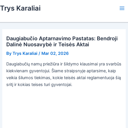
Skip
Trys Karaliai
to
Ma
content
Me
Daugiabučio Aptarnavimo Pastatas: Bendroji
Dalinė Nuosavybė ir Teisės Aktai
By
Trys Karaliai
/
Mar 02, 2026
Daugiabučių namų priežiūra ir šildymo klausimai yra svarbūs
kiekvienam gyventojui. Šiame straipsnyje aptarsime, kaip
veikia šilumos tiekimas, kokie teisės aktai reglamentuoja šią
sritį ir kokias teises turi gyventojai.