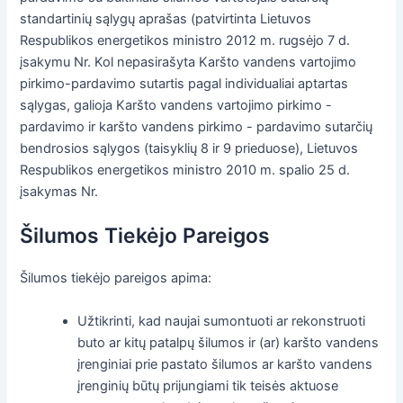
standartinių sąlygų aprašas (patvirtinta Lietuvos
Respublikos energetikos ministro 2012 m. rugsėjo 7 d.
įsakymu Nr. Kol nepasirašyta Karšto vandens vartojimo
pirkimo-pardavimo sutartis pagal individualiai aptartas
sąlygas, galioja Karšto vandens vartojimo pirkimo -
pardavimo ir karšto vandens pirkimo - pardavimo sutarčių
bendrosios sąlygos (taisyklių 8 ir 9 prieduose), Lietuvos
Respublikos energetikos ministro 2010 m. spalio 25 d.
įsakymas Nr.
Šilumos Tiekėjo Pareigos
Šilumos tiekėjo pareigos apima:
Užtikrinti, kad naujai sumontuoti ar rekonstruoti
buto ar kitų patalpų šilumos ir (ar) karšto vandens
įrenginiai prie pastato šilumos ar karšto vandens
įrenginių būtų prijungiami tik teisės aktuose