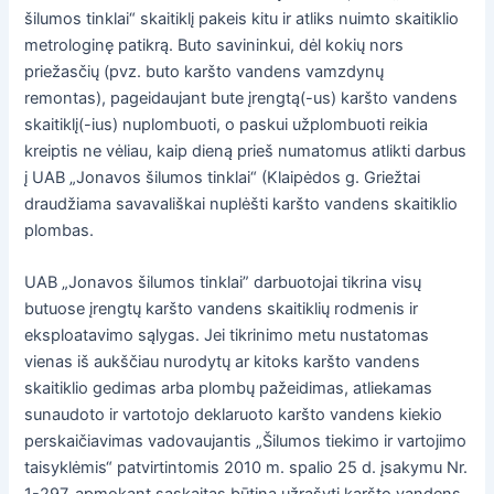
šilumos tinklai“ skaitiklį pakeis kitu ir atliks nuimto skaitiklio
metrologinę patikrą. Buto savininkui, dėl kokių nors
priežasčių (pvz. buto karšto vandens vamzdynų
remontas), pageidaujant bute įrengtą(-us) karšto vandens
skaitiklį(-ius) nuplombuoti, o paskui užplombuoti reikia
kreiptis ne vėliau, kaip dieną prieš numatomus atlikti darbus
į UAB „Jonavos šilumos tinklai“ (Klaipėdos g. Griežtai
draudžiama savavališkai nuplėšti karšto vandens skaitiklio
plombas.
UAB „Jonavos šilumos tinklai” darbuotojai tikrina visų
butuose įrengtų karšto vandens skaitiklių rodmenis ir
eksploatavimo sąlygas. Jei tikrinimo metu nustatomas
vienas iš aukščiau nurodytų ar kitoks karšto vandens
skaitiklio gedimas arba plombų pažeidimas, atliekamas
sunaudoto ir vartotojo deklaruoto karšto vandens kiekio
perskaičiavimas vadovaujantis „Šilumos tiekimo ir vartojimo
taisyklėmis“ patvirtintomis 2010 m. spalio 25 d. įsakymu Nr.
1-297. apmokant sąskaitas būtina užrašyti karšto vandens