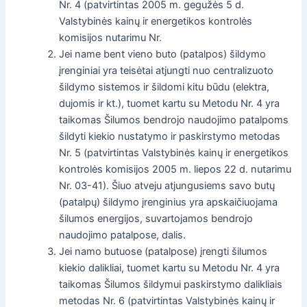
Nr. 4 (patvirtintas 2005 m. gegužės 5 d.
Valstybinės kainų ir energetikos kontrolės
komisijos nutarimu Nr.
Jei name bent vieno buto (patalpos) šildymo
įrenginiai yra teisėtai atjungti nuo centralizuoto
šildymo sistemos ir šildomi kitu būdu (elektra,
dujomis ir kt.), tuomet kartu su Metodu Nr. 4 yra
taikomas Šilumos bendrojo naudojimo patalpoms
šildyti kiekio nustatymo ir paskirstymo metodas
Nr. 5 (patvirtintas Valstybinės kainų ir energetikos
kontrolės komisijos 2005 m. liepos 22 d. nutarimu
Nr. 03-41). Šiuo atveju atjungusiems savo butų
(patalpų) šildymo įrenginius yra apskaičiuojama
šilumos energijos, suvartojamos bendrojo
naudojimo patalpose, dalis.
Jei namo butuose (patalpose) įrengti šilumos
kiekio dalikliai, tuomet kartu su Metodu Nr. 4 yra
taikomas Šilumos šildymui paskirstymo dalikliais
metodas Nr. 6 (patvirtintas Valstybinės kainų ir