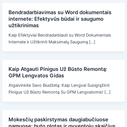
Bendradarbiavimas su Word dokumentais
internete: Efektyvūs būdai ir saugumo
užtikrinimas
Kaip Efektyviai Bendradarbiauti su Word Dokumentais
Internete ir Užtikrinti Maksimalų Saugumą […]
Kaip Atgauti Pinigus Už Būsto Remontą:
GPM Lengvatos Gidas
Atgaivinkite Savo Biudžetą: Kaip Lengvai Susigrąžinti
Pinigus Už Būsto Remontą Su GPM Lengvatomis! […]
Mokesčių paskirstymas daugiabučiuose
namuose: buto plotas ir gyventojų skaičius