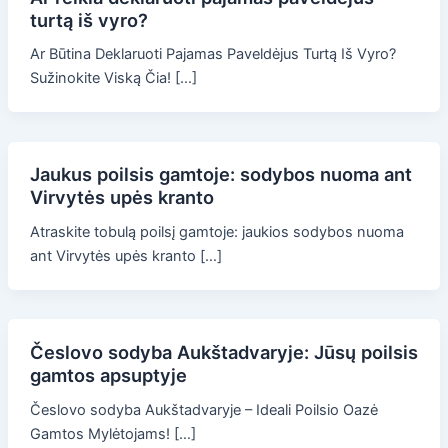
turtą iš vyro?
Ar Būtina Deklaruoti Pajamas Paveldėjus Turtą Iš Vyro?
Sužinokite Viską Čia! […]
Jaukus poilsis gamtoje: sodybos nuoma ant
Virvytės upės kranto
Atraskite tobulą poilsį gamtoje: jaukios sodybos nuoma
ant Virvytės upės kranto […]
Česlovo sodyba Aukštadvaryje: Jūsų poilsis
gamtos apsuptyje
Česlovo sodyba Aukštadvaryje – Ideali Poilsio Oazė
Gamtos Mylėtojams! […]