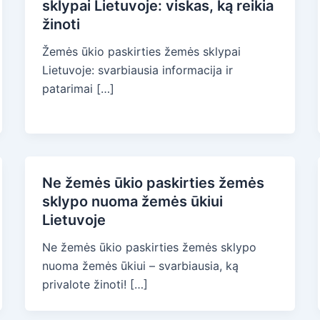
sklypai Lietuvoje: viskas, ką reikia
žinoti
Žemės ūkio paskirties žemės sklypai
Lietuvoje: svarbiausia informacija ir
patarimai […]
Ne žemės ūkio paskirties žemės
sklypo nuoma žemės ūkiui
Lietuvoje
Ne žemės ūkio paskirties žemės sklypo
nuoma žemės ūkiui – svarbiausia, ką
privalote žinoti! […]