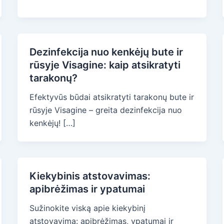
Dezinfekcija nuo kenkėjų bute ir
rūsyje Visagine: kaip atsikratyti
tarakonų?
Efektyvūs būdai atsikratyti tarakonų bute ir
rūsyje Visagine – greita dezinfekcija nuo
kenkėjų! […]
Kiekybinis atstovavimas:
apibrėžimas ir ypatumai
Sužinokite viską apie kiekybinį
atstovavimą: apibrėžimas, ypatumai ir