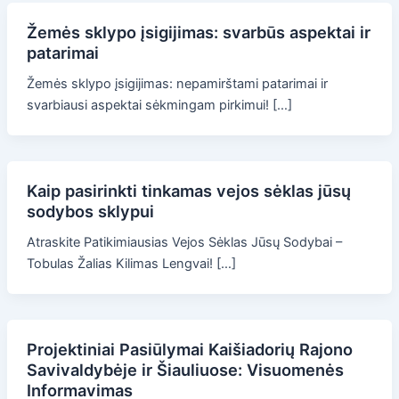
Žemės sklypo įsigijimas: svarbūs aspektai ir
patarimai
Žemės sklypo įsigijimas: nepamirštami patarimai ir
svarbiausi aspektai sėkmingam pirkimui! […]
Kaip pasirinkti tinkamas vejos sėklas jūsų
sodybos sklypui
Atraskite Patikimiausias Vejos Sėklas Jūsų Sodybai –
Tobulas Žalias Kilimas Lengvai! […]
Projektiniai Pasiūlymai Kaišiadorių Rajono
Savivaldybėje ir Šiauliuose: Visuomenės
Informavimas