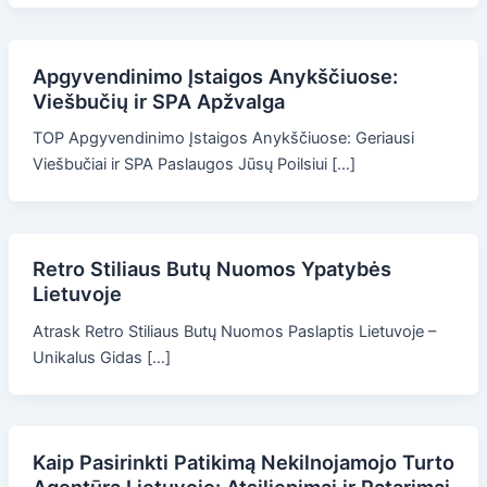
Apgyvendinimo Įstaigos Anykščiuose:
Viešbučių ir SPA Apžvalga
TOP Apgyvendinimo Įstaigos Anykščiuose: Geriausi
Viešbučiai ir SPA Paslaugos Jūsų Poilsiui […]
Retro Stiliaus Butų Nuomos Ypatybės
Lietuvoje
Atrask Retro Stiliaus Butų Nuomos Paslaptis Lietuvoje –
Unikalus Gidas […]
Kaip Pasirinkti Patikimą Nekilnojamojo Turto