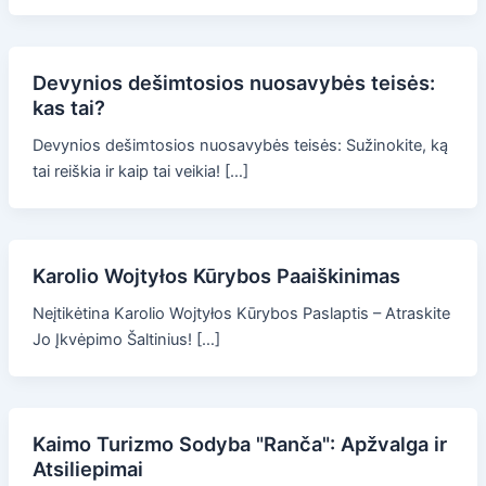
Devynios dešimtosios nuosavybės teisės:
kas tai?
Devynios dešimtosios nuosavybės teisės: Sužinokite, ką
tai reiškia ir kaip tai veikia! […]
Karolio Wojtyłos Kūrybos Paaiškinimas
Neįtikėtina Karolio Wojtyłos Kūrybos Paslaptis – Atraskite
Jo Įkvėpimo Šaltinius! […]
Kaimo Turizmo Sodyba "Ranča": Apžvalga ir
Atsiliepimai